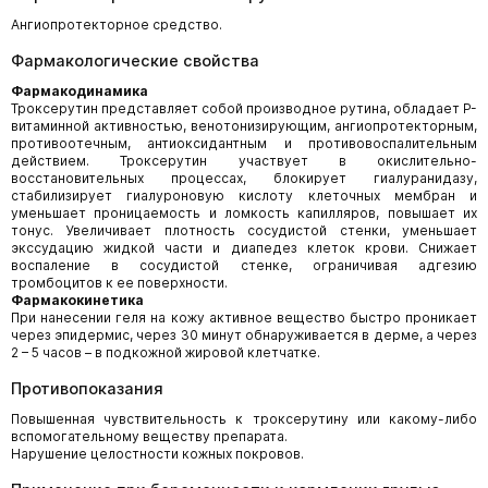
Ангиопротекторное средство.
Фармакологические свойства
Фармакодинамика
Троксерутин представляет собой производное рутина, обладает Р-
витаминной активностью, венотонизирующим, ангиопротекторным,
противоотечным, антиоксидантным и противовоспалительным
действием. Троксерутин участвует в окислительно-
восстановительных процессах, блокирует гиалуранидазу,
стабилизирует гиалуроновую кислоту клеточных мембран и
уменьшает проницаемость и ломкость капилляров, повышает их
тонус. Увеличивает плотность сосудистой стенки, уменьшает
экссудацию жидкой части и диапедез клеток крови. Снижает
воспаление в сосудистой стенке, ограничивая адгезию
тромбоцитов к ее поверхности.
Фармакокинетика
При нанесении геля на кожу активное вещество быстро проникает
через эпидермис, через 30 минут обнаруживается в дерме, а через
2 – 5 часов – в подкожной жировой клетчатке.
Противопоказания
Повышенная чувствительность к троксерутину или какому-либо
вспомогательному веществу препарата.
Нарушение целостности кожных покровов.