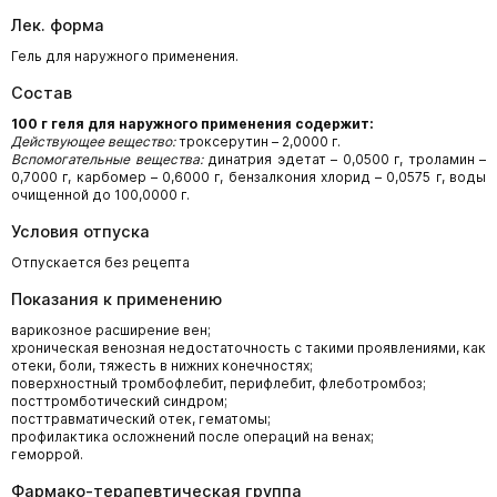
Лек. форма
Гель для наружного применения.
Состав
100 г геля для наружного применения содержит:
Действующее вещество:
троксерутин – 2,0000 г.
Вспомогательные вещества:
динатрия эдетат – 0,0500 г, троламин –
0,7000 г, карбомер – 0,6000 г, бензалкония хлорид – 0,0575 г, воды
очищенной до 100,0000 г.
Условия отпуска
Отпускается без рецепта
Показания к применению
варикозное расширение вен;
хроническая венозная недостаточность с такими проявлениями, как
отеки, боли, тяжесть в нижних конечностях;
поверхностный тромбофлебит, перифлебит, флеботромбоз;
посттромботический синдром;
посттравматический отек, гематомы;
профилактика осложнений после операций на венах;
геморрой.
Фармако-терапевтическая группа