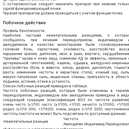
С осторожностью следует назначать препарат при наличии тольк
одной функционирующей почки.
Терапия препаратом должна проводиться с учетом функции почек.
Побочное действие
Профиль безопасности
Наиболее частыми нежелательными реакциями, о которы
сообщалось при лечении периндоприлом, индапамидом 
амлодипином в качестве монотерапии были: головокружение
головная боль, парестезии, сонливость, расстройство вкуса
нарушения зрения, диплопия, звон в ушах, вертиго, сердцебиение
"приливы" крови к коже лица, снижение АД (и эффекты, связанные 
артериальной гипотензией), кашель, одышка, желудочно-кишечны
расстройства (боль в животе, запор, диарея, диспепсия, тошнота
рвота, изменение частоты и характера стула), кожный зуд, сыпь
макуло-папулезная сыпь, мышечные спазмы, припухлость в област
лодыжек, астения, отеки и усталость.
Список побочных реакций приведен в таблице.
Частота побочных реакций, которые были отмечены в терапи
периндоприлом, индапамидом или амлодипином приведена в вид
следующей градации (классификация ВОЗ по частоте развития)
очень часто (≥1/10); часто (≥1/100, <1/10); нечасто (≥1/1000, <1/100)
редко (≥1/10 000, <1/1000); очень редко (<1/10 000); неуточненно
частоты (частота не может быть подсчитана по доступным данным).
Частота
Нежелательные реакции
Амлодипин
Индапамид
Периндопри