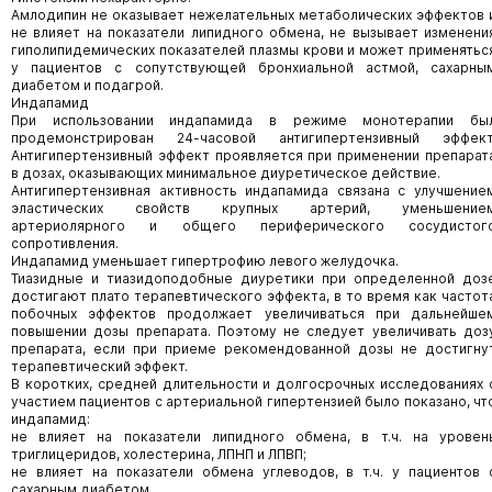
Амлодипин не оказывает нежелательных метаболических эффектов 
не влияет на показатели липидного обмена, не вызывает изменени
гиполипидемических показателей плазмы крови и может применятьс
у пациентов с сопутствующей бронхиальной астмой, сахарны
диабетом и подагрой.
Индапамид
При использовании индапамида в режиме монотерапии бы
продемонстрирован 24-часовой антигипертензивный эффект
Антигипертензивный эффект проявляется при применении препарат
в дозах, оказывающих минимальное диуретическое действие.
Антигипертензивная активность индапамида связана с улучшение
эластических свойств крупных артерий, уменьшение
артериолярного и общего периферического сосудистог
сопротивления.
Индапамид уменьшает гипертрофию левого желудочка.
Тиазидные и тиазидоподобные диуретики при определенной доз
достигают плато терапевтического эффекта, в то время как частот
побочных эффектов продолжает увеличиваться при дальнейше
повышении дозы препарата. Поэтому не следует увеличивать доз
препарата, если при приеме рекомендованной дозы не достигну
терапевтический эффект.
В коротких, средней длительности и долгосрочных исследованиях 
участием пациентов с артериальной гипертензией было показано, чт
индапамид:
не влияет на показатели липидного обмена, в т.ч. на уровен
триглицеридов, холестерина, ЛПНП и ЛПВП;
не влияет на показатели обмена углеводов, в т.ч. у пациентов 
сахарным диабетом.