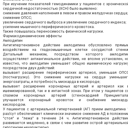
При изучении показателей гемодинамики у пациентов с хроническо
сердечной недостаточностью (ХСН) было выявлено:
снижение давления наполнения в левом и правом желудочках сердца;
снижение ОПСС;
увеличение сердечного выброса и увеличение сердечного индекса;
усиление мышечного периферического кровотока.
Также повышалась переносимость физической нагрузки.
Фармакодинамические эффекты
Амлодипин
Антигипертензивное действие амлодипина обусловлено прямы
воздействием на гладкомышечные клетки сосудистой стенки
Детальный механизм, посредством которого амлодипи
осуществляет антиангинальное действие, не вполне установлен, н
известно, что амлодипин уменьшает общую ишемическую нагрузк
посредством двух действий:
вызывает расширение периферических артериол, уменьшая ОПС
(постнагрузку). Это снижение нагрузки на сердце уменьшае
энергозатраты, и потребность миокарда в кислороде;
вызывает расширение коронарных артерий и артериол как 
ишемизированной, так и в интактной зонах. При этом у пациентов с
спазмом коронарных артерий (стенокардией Принцметала
улучшается коронарный кровоток и снабжение миокард
кислородом.
У пациентов с артериальной гипертензией (АГ) прием амлодипина 
раз/сут обеспечивает клинически значимое снижение АД в положени
"стоя" и "лежа" в течение 24 ч. Антигипертензивное действи
развивается медленно, в связи с чем развитие острой артериально
гипотензии нехарактерно.