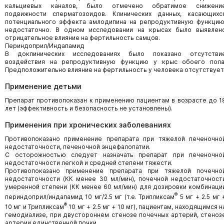
кальциевых каналов, было отмечено обратимое снижени
подвижности сперматозоидов. Клинических данных, касающихс
потенциального эффекта амлодипина на репродуктивную функцию
недостаточно. В одном исследовании на крысах было выявлен
отрицательное влияние на фертильность самцов.
Периндоприл/Индапамид
В доклинических исследованиях было показано отсутстви
воздействия на репродуктивную функцию у крыс обоего пола
Предположительно влияние на фертильность у человека отсутствует
Применение детьми
Препарат противопоказан к применению пациентам в возрасте до 1
лет (эффективность и безопасность не установлены).
Применения при хронических заболеваниях
Противопоказано применение препарата при тяжелой печеночно
недостаточности, печеночной энцефалопатии.
С осторожностью следует назначать препарат при печеночно
недостаточности легкой и средней степени тяжести.
Противопоказано применение препарата при тяжелой почечно
недостаточности (КК менее 30 мл/мин), почечной недостаточност
умеренной степени (КК менее 60 мл/мин) для дозировки комбинаци
®
периндоприл/индапамид 10 мг/2.5 мг (т.е. Трипликсам
5 мг + 2.5 мг 
®
10 мг и Трипликсам
10 мг + 2.5 мг + 10 мг), пациентам, находящимся н
гемодиализе, при двустороннем стенозе почечных артерий, стеноз
артерии единственной почки.