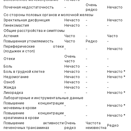
Очень
Почечная недостаточность
-
Нечасто
редко
Со стороны половых органов и молочной железы
Эректильная дисфункция
Нечасто
-
Нечасто
Гинекомастия
Нечасто
-
-
Общие расстройства и симптомы
Астения
Часто
-
Часто
Повышенная утомляемость
Часто
Редко
-
Периферические отеки
-
-
Нечасто
(лодыжек и стоп)
Очень
Отеки
-
-
часто
Боль
Нечасто
-
-
Боль в грудной клетке
Нечасто
-
Нечасто *
Недомогание
Нечасто
-
Нечасто *
Озноб
Нечасто
-
-
Жажда
Нечасто
-
-
Лихорадка
-
-
Нечасто *
Лабораторные и инструментальные данные
Повышение концентрации
-
-
Нечасто *
мочевины в крови
Повышение концентрации
-
-
Нечасто *
креатинина в крови
Повышение активности
Очень
Частота
Редко
печеночных трансаминаз
редко
неизвестна