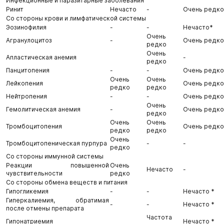
Инфекционные и паразитарные заболевания
Ринит
Нечасто
-
Очень редко
Со стороны крови и лимфатической системы
Эозинофилия
-
-
Нечасто*
Очень
Агранулоцитоз
-
Очень редко
редко
Очень
Апластическая анемия
-
редко
Панцитопения
-
-
Очень редко
Очень
Очень
Лейкопения
Очень редко
редко
редко
Нейтропения
-
-
Очень редко
Очень
Гемолитическая анемия
-
Очень редко
редко
Очень
Очень
Тромбоцитопения
Очень редко
редко
редко
Очень
Тромбоцитопеническая пурпура
-
-
редко
Со стороны иммунной системы
Реакции повышенной
Очень
Нечасто
-
чувствительности
редко
Со стороны обмена веществ и питания
Гипогликемия
-
-
Нечасто *
Гиперкалиемия, обратимая
-
-
Нечасто *
после отмены препарата
Частота
Гипонатриемия
Нечасто *