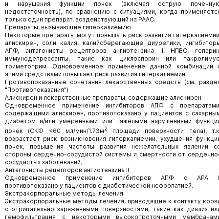
и нарушения функции почек (включая острую почечну
недостаточность), по сравнению с ситуациями, когда применяетс
только один препарат, воздействующий на РААС.
Препараты, вызывающие гиперкалиемию
Некоторые препараты могут повышать риск развития гиперкалиемии
алискирен, соли калия, калийсберегающие диуретики, ингибитор
АПФ, антагонисты рецепторов ангиотензина II, НПВС, гепарин
иммунодепрессанты, такие как циклоспорин или такролимус
триметоприм. Одновременное применение данной комбинации 
этими средствами повышает риск развития гиперкалиемии.
Противопоказанные сочетания лекарственных средств (см. разде
"Противопоказания")
Алискирен и лекарственные препараты, содержащие алискирен
Одновременное применение ингибиторов АПФ с препаратами
содержащими алискирен, противопоказано у пациентов с сахарны
диабетом и/или умеренными или тяжелыми нарушениями функци
2
почек (СКФ <60 мл/мин/1.73м
площади поверхности тела), т.к
возрастает риск возникновения гиперкалиемии, ухудшения функци
почек, повышения частоты развития нежелательных явлений с
стороны сердечно-сосудистой системы и смертности от сердечно
сосудистых заболеваний.
Антагонисты рецепторов ангиотензина II
Одновременное применение ингибиторов АПФ с АРА I
противопоказано у пациентов с диабетической нефропатией.
Экстракорпоральные методы лечения
Экстракорпоральные методы лечения, приводящие к контакту кров
с отрицательно заряженными поверхностями, такие как диализ ил
гемофильтрация с некоторыми высокопроточными мембранам