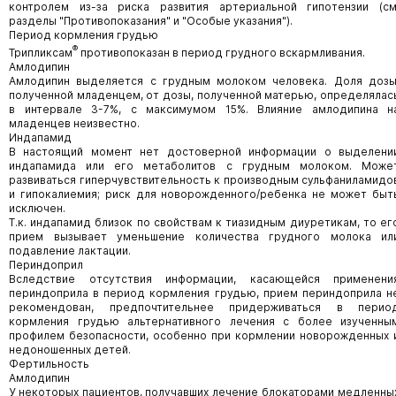
контролем из-за риска развития артериальной гипотензии (см
разделы "Противопоказания" и "Особые указания").
Период кормления грудью
®
Трипликсам
противопоказан в период грудного вскармливания.
Амлодипин
Амлодипин выделяется с грудным молоком человека. Доля дозы
полученной младенцем, от дозы, полученной матерью, определялас
в интервале 3-7%, с максимумом 15%. Влияние амлодипина н
младенцев неизвестно.
Индапамид
В настоящий момент нет достоверной информации о выделени
индапамида или его метаболитов с грудным молоком. Може
развиваться гиперчувствительность к производным сульфаниламидо
и гипокалиемия; риск для новорожденного/ребенка не может быт
исключен.
Т.к. индапамид близок по свойствам к тиазидным диуретикам, то ег
прием вызывает уменьшение количества грудного молока ил
подавление лактации.
Периндоприл
Вследствие отсутствия информации, касающейся применени
периндоприла в период кормления грудью, прием периндоприла н
рекомендован, предпочтительнее придерживаться в перио
кормления грудью альтернативного лечения с более изученны
профилем безопасности, особенно при кормлении новорожденных 
недоношенных детей.
Фертильность
Амлодипин
У некоторых пациентов, получавших лечение блокаторами медленны