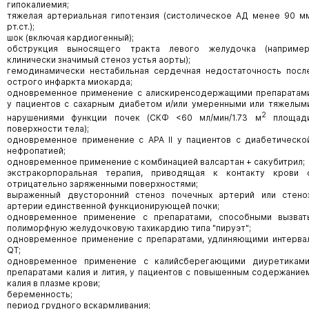
гипокалиемия;
тяжелая артериальная гипотензия (систолическое АД менее 90 м
рт.ст.);
шок (включая кардиогенный);
обструкция выносящего тракта левого желудочка (например
клинически значимый стеноз устья аорты);
гемодинамически нестабильная сердечная недостаточность посл
острого инфаркта миокарда;
одновременное применение с алискиренсодержащими препаратам
у пациентов с сахарным диабетом и/или умеренными или тяжелым
2
нарушениями функции почек (СКФ <60 мл/мин/1.73 м
площад
поверхности тела);
одновременное применение с АРА II у пациентов с диабетическо
нефропатией;
одновременное применение с комбинацией валсартан + сакубитрил;
экстракорпоральная терапия, приводящая к контакту крови 
отрицательно заряженными поверхностями;
выраженный двусторонний стеноз почечных артерий или стено
артерии единственной функционирующей почки;
одновременное применение с препаратами, способными вызват
полиморфную желудочковую тахикардию типа "пируэт";
одновременное применение с препаратами, удлиняющими интерва
QT;
одновременное применение с калийсберегающими диуретиками
препаратами калия и лития, у пациентов с повышенным содержание
калия в плазме крови;
беременность;
период грудного вскармливания;