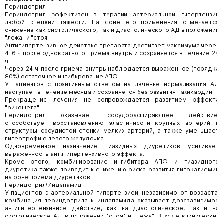
Периндоприл
Периндоприл эффективен в терапии артериальной гипертензи
любой степени тяжести. На фоне его применения отмечаетс
снижение как систолического, так и диастолического АД в положени
"лежа" и "стоя".
Антигипертензивное действие препарата достигает максимума чере
4-6 ч после однократного приема внутрь и сохраняется в течение 2
ч.
Через 24 ч после приема внутрь наблюдается выраженное (порядк
80%) остаточное ингибирование АПФ.
У пациентов с позитивным ответом на лечение нормализация А
наступает в течение месяца и сохраняется без развития тахикардии.
Прекращение лечения не сопровождается развитием эффект
"рикошета".
Периндоприл оказывает сосудорасширяющее действие
способствует восстановлению эластичности крупных артерий 
структуры сосудистой стенки мелких артерий, а также уменьшае
гипертрофию левого желудочка.
Одновременное назначение тиазидных диуретиков усиливае
выраженность антигипертензивного эффекта.
Кроме этого, комбинирование ингибитора АПФ и тиазидног
диуретика также приводит к снижению риска развития гипокалиеми
на фоне приема диуретиков.
Периндоприл/Индапамид
У пациентов с артериальной гипертензией, независимо от возраста
комбинация периндоприла и индапамида оказывает дозозависимо
антигипертензивное действие, как на диастолическое, так и н
систолическое АД в положении "стоя" и "лежа". В ходе клинически