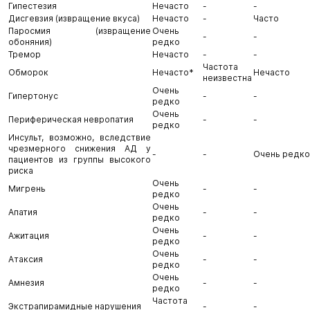
Гипестезия
Нечасто
-
-
Дисгевзия (извращение вкуса)
Нечасто
-
Часто
Паросмия (извращение
Очень
-
-
обоняния)
редко
Тремор
Нечасто
-
-
Частота
Обморок
Нечасто*
Нечасто
неизвестна
Очень
Гипертонус
-
-
редко
Очень
Периферическая невропатия
-
-
редко
Инсульт, возможно, вследствие
чрезмерного снижения АД у
-
-
Очень редко
пациентов из группы высокого
риска
Очень
Мигрень
-
-
редко
Очень
Апатия
-
-
редко
Очень
Ажитация
-
-
редко
Очень
Атаксия
-
-
редко
Очень
Амнезия
-
-
редко
Частота
Экстрапирамидные нарушения
-
-