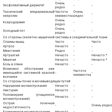
Очень
Эксфолиативный дерматит
-
-
редко
Токсический эпидермальный
Частота
Очень
-
некролиз
неизвестна
редко
Очень
Ксеродермия
-
-
редко
Очень
Холодный пот
-
-
редко
Со стороны скелетно-мышечной системы и соединительной ткани
Спазмы мышц
Часто
-
Часто
Артроз
Нечасто
-
-
Миастения
Редко
-
-
Артралгия
Нечасто
-
Нечасто *
Миалгия
Нечасто
-
Нечасто *
Боль в спине
Нечасто
-
-
Возможно обострение уже
Частота
имеющейся системной красной
-
-
неизвестна
волчанки
Со стороны почек и мочевыводящих путей
Нарушение мочеиспускания
Нечасто
-
-
Никтурия
Нечасто
-
-
Поллакиурия (учащенное
Нечасто
-
-
мочеиспускание)
Острая почечная
-
-
Очень редко
недостаточность
Болезненное мочеиспускание
Нечасто
-
-