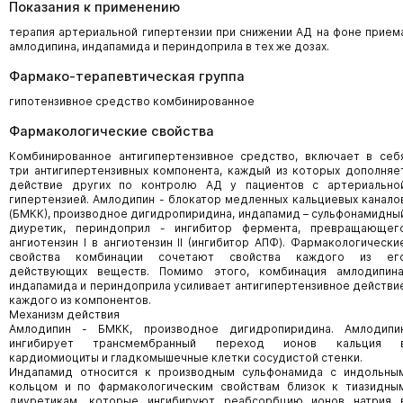
Показания к применению
терапия артериальной гипертензии при снижении АД на фоне прием
амлодипина, индапамида и периндоприла в тех же дозах.
Фармако-терапевтическая группа
гипотензивное средство комбинированное
Фармакологические свойства
Комбинированное антигипертензивное средство, включает в себ
три антигипертензивных компонента, каждый из которых дополняе
действие других по контролю АД у пациентов с артериально
гипертензией. Амлодипин - блокатор медленных кальциевых канало
(БМКК), производное дигидропиридина, индапамид – сульфонамидны
диуретик, периндоприл - ингибитор фермента, превращающег
ангиотензин I в ангиотензин II (ингибитор АПФ). Фармакологически
свойства комбинации сочетают свойства каждого из ег
действующих веществ. Помимо этого, комбинация амлодипина
индапамида и периндоприла усиливает антигипертензивное действи
каждого из компонентов.
Механизм действия
Амлодипин - БМКК, производное дигидропиридина. Амлодипи
ингибирует трансмембранный переход ионов кальция 
кардиомиоциты и гладкомышечные клетки сосудистой стенки.
Индапамид относится к производным сульфонамида с индольны
кольцом и по фармакологическим свойствам близок к тиазидны
диуретикам, которые ингибируют реабсорбцию ионов натрия 