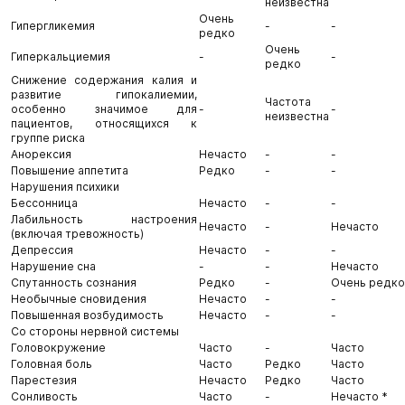
неизвестна
Очень
Гипергликемия
-
-
редко
Очень
Гиперкальциемия
-
-
редко
Снижение содержания калия и
развитие гипокалиемии,
Частота
особенно значимое для
-
-
неизвестна
пациентов, относящихся к
группе риска
Анорексия
Нечасто
-
-
Повышение аппетита
Редко
-
-
Нарушения психики
Бессонница
Нечасто
-
-
Лабильность настроения
Нечасто
-
Нечасто
(включая тревожность)
Депрессия
Нечасто
-
-
Нарушение сна
-
-
Нечасто
Спутанность сознания
Редко
-
Очень редко
Необычные сновидения
Нечасто
-
-
Повышенная возбудимость
Нечасто
-
-
Со стороны нервной системы
Головокружение
Часто
-
Часто
Головная боль
Часто
Редко
Часто
Парестезия
Нечасто
Редко
Часто
Сонливость
Часто
-
Нечасто *