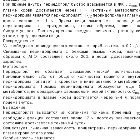
При приеме внутрь периндоприл быстро всасывается в ЖКТ, С
max
плазме крови достигается через 1 ч (активным метаболито
периндоприла является периндоприлат). Т
периндоприла из плазм
1/2
крови составляет 1 ч. Прием пищи замедляет превращени
периндоприла в периндоприлат, таким образом, влияя н
биодоступность. Поэтому препарат следует принимать 1 раз в сутки
утром, перед приемом пищи.
Распределение
V
свободного периндоприлата составляет приблизительно 0.2 л/кг
d
Связывание периндоприлата с белками плазмы крови, главны
образом с АПФ, составляет около 20% и носит дозозависимы
характер.
Метаболизм
Периндоприл не обладает фармакологической активностью
Приблизительно 27% от общего количества принятого внутр
периндоприла попадает в кровоток в виде активного метаболит
периндоприлата. Помимо периндоприлата образуются еще 
метаболитов, не обладающих фармакологической активностью. С
ma
периндоприлата в плазме крови достигается через 3-4 ч посл
приема внутрь.
Выведение
Периндоприлат выводится из организма почками. Конечный Т
1/
свободной фракции составляет около 17 ч, поэтому равновесно
состояние достигается в течение 4 суток.
Существует линейная зависимость концентрации периндоприла 
плазме крови от его дозы.
Особые группы пациентов