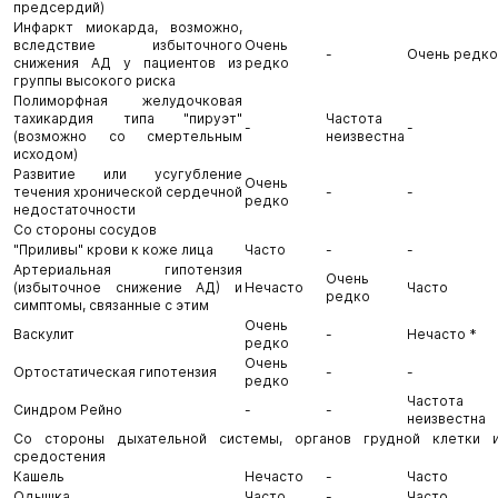
предсердий)
Инфаркт миокарда, возможно,
вследствие избыточного
Очень
-
Очень редко
снижения АД у пациентов из
редко
группы высокого риска
Полиморфная желудочковая
тахикардия типа "пируэт"
Частота
-
-
(возможно со смертельным
неизвестна
исходом)
Развитие или усугубление
Очень
течения хронической сердечной
-
-
редко
недостаточности
Со стороны сосудов
"Приливы" крови к коже лица
Часто
-
-
Артериальная гипотензия
Очень
(избыточное снижение АД) и
Нечасто
Часто
редко
симптомы, связанные с этим
Очень
Васкулит
-
Нечасто *
редко
Очень
Ортостатическая гипотензия
-
-
редко
Частота
Синдром Рейно
-
-
неизвестна
Со стороны дыхательной системы, органов грудной клетки 
средостения
Кашель
Нечасто
-
Часто
Одышка
Часто
-
Часто