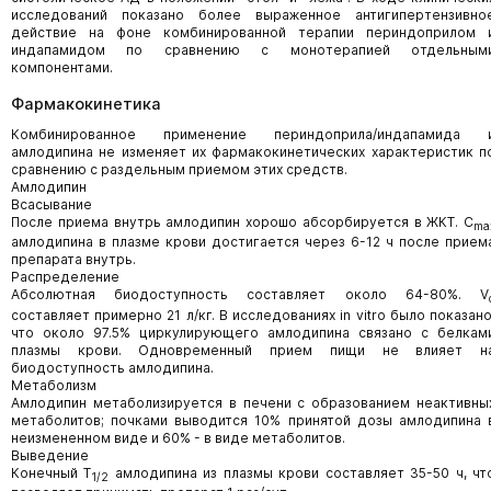
исследований показано более выраженное антигипертензивно
действие на фоне комбинированной терапии периндоприлом 
индапамидом по сравнению с монотерапией отдельным
компонентами.
Фармакокинетика
Комбинированное применение периндоприла/индапамида 
амлодипина не изменяет их фармакокинетических характеристик п
сравнению с раздельным приемом этих средств.
Амлодипин
Всасывание
После приема внутрь амлодипин хорошо абсорбируется в ЖКТ. C
ma
амлодипина в плазме крови достигается через 6-12 ч после прием
препарата внутрь.
Распределение
Абсолютная биодоступность составляет около 64-80%. V
составляет примерно 21 л/кг. В исследованиях in vitro было показано
что около 97.5% циркулирующего амлодипина связано с белкам
плазмы крови. Одновременный прием пищи не влияет н
биодоступность амлодипина.
Метаболизм
Амлодипин метаболизируется в печени с образованием неактивны
метаболитов; почками выводится 10% принятой дозы амлодипина 
неизмененном виде и 60% - в виде метаболитов.
Выведение
Конечный Т
амлодипина из плазмы крови составляет 35-50 ч, чт
1/2