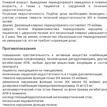
Пожилой возраст. Выведение периндоприлата замедлено в пожило
возрасте, а также у пациентов с сердечной и почечно
недостаточностью.
Почечная недостаточность. Подбор дозы необходимо проводить 
учетом степени тяжести почечной недостаточности (КК в плазм
крови).
Диализ. Диализный клиренс периндоприлата составляет 70 мл/мин.
Цирроз печени. Фармакокинетика периндоприла нарушена 
пациентов с циррозом печени: его печеночный клиренс уменьшаетс
в 2 раза. Тем не менее, количество образующегося периндоприлат
не уменьшается, что не требует коррекции дозы.
Противопоказания
повышенная чувствительность к активным вещества комбинации
производным сульфонамида, производным дигидропиридина, други
ингибиторам АПФ, любым другим веществам, входящим в соста
препарата;
пациенты, находящиеся на гемодиализе;
нелеченная сердечная недостаточность в стадии декомпенсации;
тяжелое нарушение функции почек (КК менее 30 мл/мин);
умеренное нарушение функции почек (КК менее 60 мл/мин) дл
дозировки комбинации периндоприл/индапамид 10 мг/2.5 мг;
ангионевротический отек (отек Квинке) на фоне приема ингибиторо
АПФ в анамнезе;
наследственный/идиопатический ангионевротический отек;
печеночная энцефалопатия;
тяжелое нарушение функции печени;