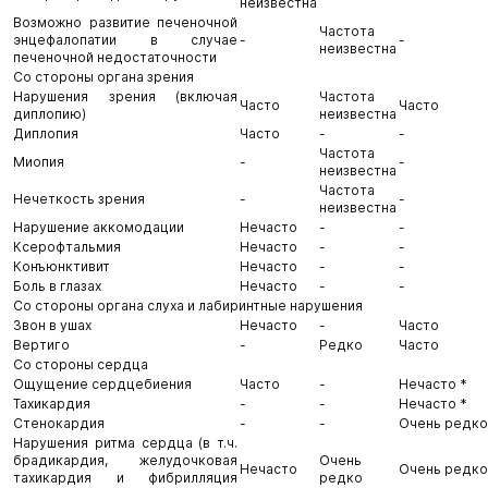
неизвестна
Возможно развитие печеночной
Частота
энцефалопатии в случае
-
-
неизвестна
печеночной недостаточности
Со стороны органа зрения
Нарушения зрения (включая
Частота
Часто
Часто
диплопию)
неизвестна
Диплопия
Часто
-
-
Частота
Миопия
-
-
неизвестна
Частота
Нечеткость зрения
-
-
неизвестна
Нарушение аккомодации
Нечасто
-
-
Ксерофтальмия
Нечасто
-
-
Конъюнктивит
Нечасто
-
-
Боль в глазах
Нечасто
-
-
Со стороны органа слуха и лабиринтные нарушения
Звон в ушах
Нечасто
-
Часто
Вертиго
-
Редко
Часто
Со стороны сердца
Ощущение сердцебиения
Часто
-
Нечасто *
Тахикардия
-
-
Нечасто *
Стенокардия
-
-
Очень редко
Нарушения ритма сердца (в т.ч.
брадикардия, желудочковая
Очень
Нечасто
Очень редко
тахикардия и фибрилляция
редко