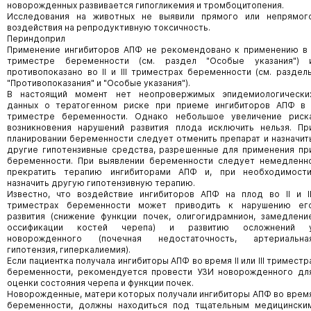
новорожденных развивается гипогликемия и тромбоцитопения.
Исследования на животных не выявили прямого или непрямог
воздействия на репродуктивную токсичность.
Периндоприл
Применение ингибиторов АПФ не рекомендовано к применению в 
триместре беременности (см. раздел "Особые указания") 
противопоказано во II и III триместрах беременности (см. раздел
"Противопоказания" и "Особые указания").
В настоящий момент нет неопровержимых эпидемиологически
данных о тератогенном риске при приеме ингибиторов АПФ в 
триместре беременности. Однако небольшое увеличение риск
возникновения нарушений развития плода исключить нельзя. Пр
планировании беременности следует отменить препарат и назначит
другие гипотензивные средства, разрешенные для применения пр
беременности. При выявлении беременности следует немедленн
прекратить терапию ингибиторами АПФ и, при необходимости
назначить другую гипотензивную терапию.
Известно, что воздействие ингибиторов АПФ на плод во II и II
триместрах беременности может приводить к нарушению ег
развития (снижение функции почек, олигогидрамнион, замедлени
оссификации костей черепа) и развитию осложнений 
новорожденного (почечная недостаточность, артериальна
гипотензия, гиперкалиемия).
Если пациентка получала ингибиторы АПФ во время II или III триместр
беременности, рекомендуется провести УЗИ новорожденного дл
оценки состояния черепа и функции почек.
Новорожденные, матери которых получали ингибиторы АПФ во врем
беременности, должны находиться под тщательным медицински