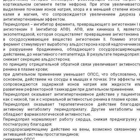
кортикальном сегменте петли нефрона. При этом увеличиваетс
выделение почками ионов натрия, хлора и в меньшей степени ионо
калия и магния, что сопровождается увеличением диуреза 
антигипертензивным эффектом.
Периндоприл – ингибитор фермента, превращающего ангиотензин I 
ангиотензин II (ингибитор АПФ). АПФ, или кининаза II, являетс
экзопептидазой, которая осуществляет превращение ангиотензина 
в сосудосуживающее вещество ангиотензин II. Помимо этого
фермент стимулирует выработку альдостерона корой надпочечнико
и разрушение брадикинина, обладающего сосудорасширяющи
действием, до неактивного гептапептида. В результате периндоприл:
снижает секрецию альдостерона;
по принципу отрицательной обратной связи увеличивает активност
ренина в плазме крови;
при длительном применении уменьшает ОПСС, что обусловлено, 
основном, действием на сосуды в мышцах и почках. Эти эффекты н
сопровождаются задержкой ионов натрия или жидкости ил
развитием рефлекторной тахикардии при длительном применении.
Периндоприл оказывает антигипертензивное действие у пациенто
как с низкой, так и с нормальной активностью ренина в плазме крови.
Периндоприл оказывает терапевтическое действие благодар
активному метаболиту периндоприлату. Другие метаболиты н
обладают фармакологической активностью.
Периндоприл нормализует работу сердца, снижая преднагрузку 
постнагрузку благодаря:
сосудорасширяющему действию на вены, возможно связанному 
активацией системы простагландинов;
снижению ОПСС.