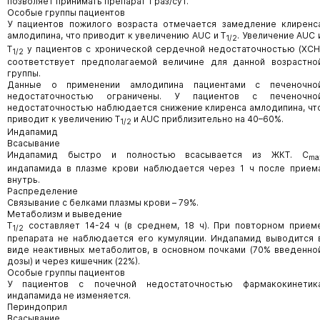
позволяет принимать препарат 1 раз/сут.
Особые группы пациентов
У пациентов пожилого возраста отмечается замедление клиренс
амлодипина, что приводит к увеличению AUC и Т
. Увеличение AUC 
1/2
Т
у пациентов с хронической сердечной недостаточностью (ХСН
1/2
соответствует предполагаемой величине для данной возрастно
группы.
Данные о применении амлодипина пациентами с печеночно
недостаточностью ограничены. У пациентов с печеночно
недостаточностью наблюдается снижение клиренса амлодипина, чт
приводит к увеличению Т
и AUC приблизительно на 40–60%.
1/2
Индапамид
Всасывание
Индапамид быстро и полностью всасывается из ЖКТ. C
ma
индапамида в плазме крови наблюдается через 1 ч после прием
внутрь.
Распределение
Связывание с белками плазмы крови – 79%.
Метаболизм и выведение
Т
составляет 14-24 ч (в среднем, 18 ч). При повторном прием
1/2
препарата не наблюдается его кумуляции. Индапамид выводится 
виде неактивных метаболитов, в основном почками (70% введенно
дозы) и через кишечник (22%).
Особые группы пациентов
У пациентов с почечной недостаточностью фармакокинетик
индапамида не изменяется.
Периндоприл
Всасывание