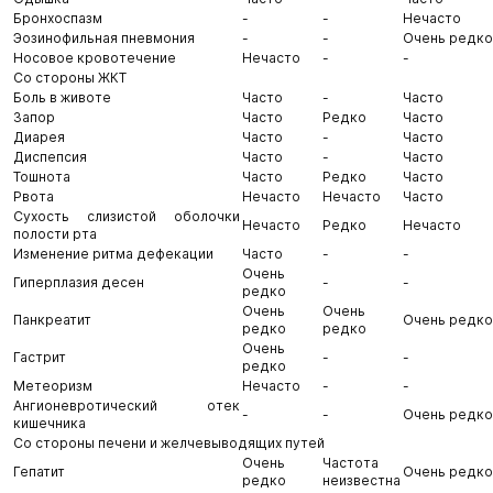
Бронхоспазм
-
-
Нечасто
Эозинофильная пневмония
-
-
Очень редко
Носовое кровотечение
Нечасто
-
-
Со стороны ЖКТ
Боль в животе
Часто
-
Часто
Запор
Часто
Редко
Часто
Диарея
Часто
-
Часто
Диспепсия
Часто
-
Часто
Тошнота
Часто
Редко
Часто
Рвота
Нечасто
Нечасто
Часто
Сухость слизистой оболочки
Нечасто
Редко
Нечасто
полости рта
Изменение ритма дефекации
Часто
-
-
Очень
Гиперплазия десен
-
-
редко
Очень
Очень
Панкреатит
Очень редко
редко
редко
Очень
Гастрит
-
-
редко
Метеоризм
Нечасто
-
-
Ангионевротический отек
-
-
Очень редко
кишечника
Со стороны печени и желчевыводящих путей
Очень
Частота
Гепатит
Очень редко
редко
неизвестна