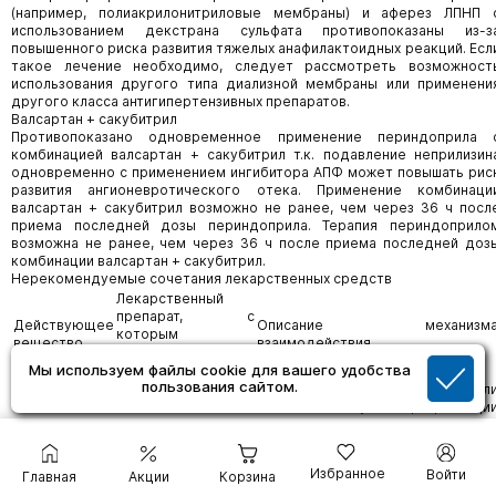
(например, полиакрилонитриловые мембраны) и аферез ЛПНП 
использованием декстрана сульфата противопоказаны из-з
повышенного риска развития тяжелых анафилактоидных реакций. Есл
такое лечение необходимо, следует рассмотреть возможност
использования другого типа диализной мембраны или применени
другого класса антигипертензивных препаратов.
Валсартан + сакубитрил
Противопоказано одновременное применение периндоприла 
комбинацией валсартан + сакубитрил т.к. подавление неприлизин
одновременно с применением ингибитора АПФ может повышать рис
развития ангионевротического отека. Применение комбинаци
валсартан + сакубитрил возможно не ранее, чем через 36 ч посл
приема последней дозы периндоприла. Терапия периндоприло
возможна не ранее, чем через 36 ч после приема последней доз
комбинации валсартан + сакубитрил.
Нерекомендуемые сочетания лекарственных средств
Лекарственный
препарат, с
Действующее
Описание механизм
которым
вещество
взаимодействия
установлено
Мы используем файлы cookie для вашего удобства
взаимодействие
пользования сайтом.
У лабораторных животных был
отмечены случаи фибрилляци
желудочков с летальным исходо
и коллапсом на фоне применени
верапамила и в/в введени
Избранное
Войти
Главная
Акции
Корзина
дантролена, сопровождавшиес
гиперкалиемией. Вследстви