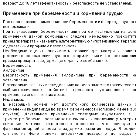
возраст до 18 лет (эффективность и безопасность не установлены).
Применение при беременности и кормлении грудью
Противопоказано применение при беременности и в период грудног
вскармливания.
При планировании беременности или при ее наступлении на фон
применения данной комбинации следует немедленно прекратит
прием препарата и назначить альтернативную гипотензивную терапи
с доказанным профилем безопасности.
Необходимо оценить значимость терапии для матери и принят
решение о прекращении грудного вскармливания или о прекращени
приема препарата, содержащего данную комбинацию.
Беременность
Амлодипин
Безопасность применения амлодипина при беременности н
установлена.
В экспериментальных исследованиях на животных фетотоксическое 
эмбриотоксическое действие препарата установлены пр
применении его в высоких дозах.
Индапамид
В настоящий момент нет достаточного количества данных 
применении индапамида во время беременности (описано менее 30
случаев). Длительное применение тиазидных диуретиков в II
триместре беременности может вызывать гиповолемию у матери 
снижение маточно-плацентарного кровотока, что приводит 
фетоплацентарной ишемии и задержке развития плода. В редки
случаях на фоне приема диуретиков незадолго до родов 