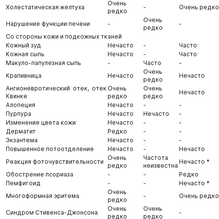
Очень
Холестатическая желтуха
-
Очень редко
редко
Очень
Нарушение функции печени
-
-
редко
Со стороны кожи и подкожных тканей
Кожный зуд
Нечасто
-
Часто
Кожная сыпь
Нечасто
-
Часто
Макуло-папулезная сыпь
-
Часто
-
Очень
Крапивница
Нечасто
Нечасто
редко
Ангионевротический отек, отек
Очень
Очень
Нечасто
Квинке
редко
редко
Алопеция
Нечасто
-
-
Пурпура
Нечасто
Нечасто
-
Изменение цвета кожи
Нечасто
-
-
Дерматит
Редко
-
-
Экзантема
Нечасто
-
-
Повышенное потоотделение
Нечасто
-
Нечасто
Очень
Частота
Реакция фоточувствительности
Нечасто *
редко
неизвестна
Обострение псориаза
-
-
Редко
Пемфигоид
-
-
Нечасто *
Очень
Многоформная эритема
-
Очень редко
редко
Очень
Очень
Синдром Стивенса-Джонсона
-
редко
редко