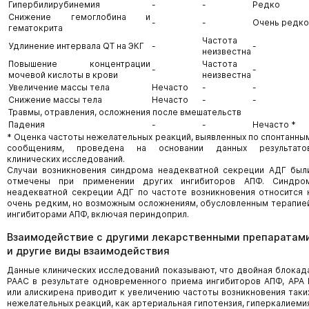
Гипербилирубинемия
-
-
Редко
Снижение гемоглобина и
-
-
Очень редко
гематокрита
Частота
Удлинение интервала QT на ЭКГ
-
-
неизвестна
Повышение концентрации
Частота
-
-
мочевой кислоты в крови
неизвестна
Увеличение массы тела
Нечасто
-
-
Снижение массы тела
Нечасто
-
-
Травмы, отравления, осложнения после вмешательств
Падения
-
-
Нечасто *
* Оценка частоты нежелательных реакций, выявленных по спонтанны
сообщениям, проведена на основании данных результато
клинических исследований.
Случаи возникновения синдрома неадекватной секреции АДГ был
отмечены при применении других ингибиторов АПФ. Синдро
неадекватной секреции АДГ по частоте возникновения относится 
очень редким, но возможным осложнениям, обусловленным терапие
ингибиторами АПФ, включая периндоприл.
Взаимодействие с другими лекарственными препаратам
и другие виды взаимодействия
Данные клинических исследований показывают, что двойная блокад
РААС в результате одновременного приема ингибиторов АПФ, АРА I
или алискирена приводит к увеличению частоты возникновения таки
нежелательных реакций, как артериальная гипотензия, гиперкалиеми