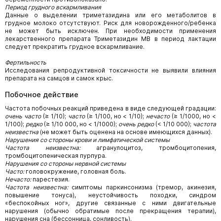
Период грудного вскармливания
Данные о выделении триметазидина или его метаболитов в
грудное молоко отсутствуют. Риск для новорожденного/ребенка
не может быть исключен. При необходимости применения
лекарственного препарата Триметазидин МВ в период лактации
следует прекратить грудное вскармливание.
Фертильность
Исследования репродуктивной токсичности не выявили влияния
препарата на самцов и самок крыс.
Побочное действие
Частота побочных реакций приведена в виде следующей градации:
очень часто
(≥ 1/10);
часто
(≥ 1/100, но < 1/10);
нечасто
(≥ 1/1000, но <
1/100);
редко
(≥ 1/10 000, но < 1/1000);
очень редко
(< 1/10 000);
частота
неизвестна
(не может быть оценена на основе имеющихся данных).
Нарушения со стороны крови и лимфатической системы
Частота неизвестна:
агранулоцитоз, тромбоцитопения,
тромбоцитопеническая пурпура.
Нарушения со стороны нервной системы
Часто:
головокружение, головная боль.
Нечасто:
парестезия.
Частота неизвестна:
симптомы паркинсонизма (тремор, акинезия,
повышение тонуса), неустойчивость походки, синдром
«беспокойных ног», другие связанные с ними двигательные
нарушения (обычно обратимые после прекращения терапии),
нарушения сна (бессонница, сонливость).