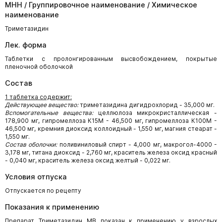
МНН / Группировочное наименование / Химическое
наименование
Триметазидин
Лек. форма
Таблетки с пролонгированным высвобождением, покрытые
пленочной оболочкой
Состав
1 таблетка содержит:
Действующее вещество:
триметазидина дигидрохлорид - 35,000 мг.
Вспомогательные вещества:
целлюлоза микрокристаллическая -
178,900 мг, гипромеллоза К15М - 46,500 мг, гипромеллоза К100М -
46,500 мг, кремния диоксид коллоидный - 1,550 мг, магния стеарат -
1,550 мг.
Состав оболочки:
поливиниловый спирт - 4,000 мг, макрогол-4000 -
3,178 мг, титана диоксид - 2,760 мг, краситель железа оксид красный
- 0,040 мг, краситель железа оксид желтый - 0,022 мг.
Условия отпуска
Отпускается по рецепту
Показания к применению
Препарат Триметазидин МВ показан к применению у взрослых