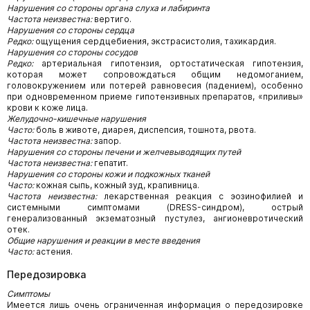
Нарушения со стороны органа слуха и лабиринта
Частота неизвестна:
вертиго.
Нарушения со стороны сердца
Редко:
ощущения сердцебиения, экстрасистолия, тахикардия.
Нарушения со стороны сосудов
Редко:
артериальная гипотензия, ортостатическая гипотензия,
которая может сопровождаться общим недомоганием,
головокружением или потерей равновесия (падением), особенно
при одновременном приеме гипотензивных препаратов, «приливы»
крови к коже лица.
Желудочно-кишечные нарушения
Часто:
боль в животе, диарея, диспепсия, тошнота, рвота.
Частота неизвестна:
запор.
Нарушения со стороны печени и желчевыводящих путей
Частота неизвестна:
гепатит.
Нарушения со стороны кожи и подкожных тканей
Часто:
кожная сыпь, кожный зуд, крапивница.
Частота неизвестна:
лекарственная реакция с эозинофилией и
системными симптомами (DRESS-синдром), острый
генерализованный экзематозный пустулез, ангионевротический
отек.
Общие нарушения и реакции в месте введения
Часто:
астения.
Передозировка
Симптомы
Имеется лишь очень ограниченная информация о передозировке