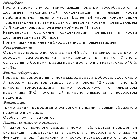
Абсорбция
После приема внутрь триметазидин быстро абсорбируется и
достигает максимальной концентрации в плазме крови
приблизительно через 5 часов. Более 24 часов концентрация
триметазидина в плазме крови остается на уровне, превышающем
75 % концентрации, определяемой через 11 часов.
Равновесное состояние концентрации препарата в крови
достигается через 60 часов.
Прием пищи не влияет на биодоступность триметазидина.
Распределение
Объем распределения составляет 4,8 л/кг, что свидетельствует о
хорошем распределении триметазидина в тканях. Степень
связывания с белками плазмы крови достаточно низкая, около 16 %
in
vitro
.
Биотрансформация
Период полувыведения у молодых здоровых добровольцев около
7 часов, у пациентов старше 65 лет около 12 часов. Почечный
клиренс триметазидина прямо коррелирует с клиренсом
креатинина (КК), печеночный клиренс снижается с возрастом
пациента.
Элиминация
Триметазидин выводится в основном почками, главным образом, в
неизмененном виде.
Особые группы пациентов
Пациенты пожилого возраста
У пациентов пожилого возраста может наблюдаться повышенная
экспозиция триметазидина в результате возрастного снижения
функции почек. Фармакокинетическое исследование с участием