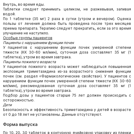
Внутрь, во время еды.
Таблетки следует принимать целиком, не разжевывая, запивая
водой.
По 1 таблетке (35 мг) 2 раза в сутки (утром и вечером). Оценка
пользы от лечения должна быть проведена после трех месяцев
приема препарата. Терапию следует прекратить, если за это время
улучшение не наступило.
Особые группы пациентов
Пациенты с нарушением функции почек
У пациентов с нарушением функции почек умеренной степени
тяжести (КК 30-60 мл/мин), суточная доза составляет 35 мг (1
таблетка), утром во время завтрака.
Пациенты пожилого возраста
У пациентов пожилого возраста может наблюдаться повышенная
экспозиция триметазидина из-за возрастного снижения функции
почек (см. раздел «Фармакологические свойства»). У пациентов с
нарушением функции почек умеренной степени тяжести (КК 30-60
мл/мин), рекомендованная суточная доза составляет 35 мг (1
таблетка), утром во время завтрака.
Подбор дозы у пациентов старше 75 лет должен происходить с
осторожностью.
Дети
Безопасность и эффективность триметазидина у детей в возрасте
от 0 до 18 лет не установлены. Данные отсутствуют.
Форма выпуска
По 10, 20, 30 таблеток в контурную ячейковую упаковку из пленки