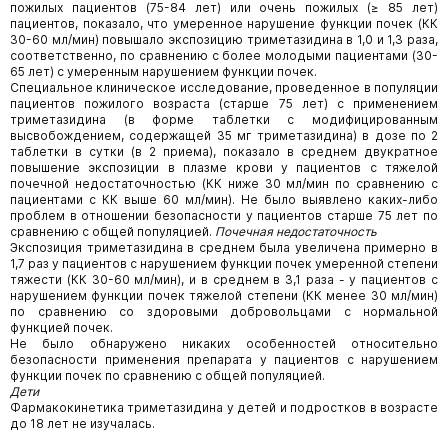
пожилых пациентов (75-84 лет) или очень пожилых (≥ 85 лет)
пациентов, показало, что умеренное нарушение функции почек (КК
30-60 мл/мин) повышало экспозицию триметазидина в 1,0 и 1,3 раза,
соответственно, по сравнению с более молодыми пациентами (30-
65 лет) с умеренным нарушением функции почек.
Специальное клиническое исследование, проведенное в популяции
пациентов пожилого возраста (старше 75 лет) с применением
триметазидина (в форме таблетки с модифицированным
высвобождением, содержащей 35 мг триметазидина) в дозе по 2
таблетки в сутки (в 2 приема), показало в среднем двукратное
повышение экспозиции в плазме крови у пациентов с тяжелой
почечной недостаточностью (КК ниже 30 мл/мин по сравнению с
пациентами с КК выше 60 мл/мин). Не было выявлено каких-либо
проблем в отношении безопасности у пациентов старше 75 лет по
сравнению с общей популяцией.
Почечная недостаточность
Экспозиция триметазидина в среднем была увеличена примерно в
1,7 раз у пациентов с нарушением функции почек умеренной степени
тяжести (КК 30-60 мл/мин), и в среднем в 3,1 раза - у пациентов с
нарушением функции почек тяжелой степени (КК менее 30 мл/мин)
по сравнению со здоровыми добровольцами с нормальной
функцией почек.
Не было обнаружено никаких особенностей относительно
безопасности применения препарата у пациентов с нарушением
функции почек по сравнению с общей популяцией.
Дети
Фармакокинетика триметазидина у детей и подростков в возрасте
до 18 лет не изучалась.