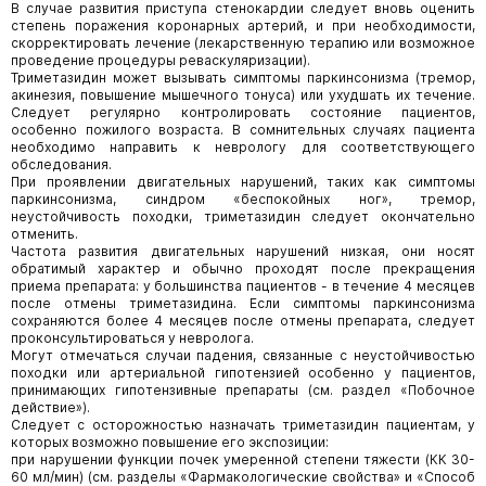
В случае развития приступа стенокардии следует вновь оценить
степень поражения коронарных артерий, и при необходимости,
скорректировать лечение (лекарственную терапию или возможное
проведение процедуры реваскуляризации).
Триметазидин может вызывать симптомы паркинсонизма (тремор,
акинезия, повышение мышечного тонуса) или ухудшать их течение.
Следует регулярно контролировать состояние пациентов,
особенно пожилого возраста. В сомнительных случаях пациента
необходимо направить к неврологу для соответствующего
обследования.
При проявлении двигательных нарушений, таких как симптомы
паркинсонизма, синдром «беспокойных ног», тремор,
неустойчивость походки, триметазидин следует окончательно
отменить.
Частота развития двигательных нарушений низкая, они носят
обратимый характер и обычно проходят после прекращения
приема препарата: у большинства пациентов - в течение 4 месяцев
после отмены триметазидина. Если симптомы паркинсонизма
сохраняются более 4 месяцев после отмены препарата, следует
проконсультироваться у невролога.
Могут отмечаться случаи падения, связанные с неустойчивостью
походки или артериальной гипотензией особенно у пациентов,
принимающих гипотензивные препараты (см. раздел «Побочное
действие»).
Следует с осторожностью назначать триметазидин пациентам, у
которых возможно повышение его экспозиции:
при нарушении функции почек умеренной степени тяжести (КК 30-
60 мл/мин) (см. разделы «Фармакологические свойства» и «Способ