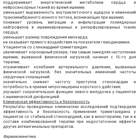
поддерживает энергетический метаболизм сердца и
нейросенсорных тканей во время ишемии;
уменьшает выраженность внутриклеточного ацидоза и изменений
трансмембранного ионного потока, возникающих при ишемии;
понижает уровень миграции и инфильтрации полиядерных
нейтрофилов в ишемизированных и реперфузированных тканях
сердца;
уменьшает размер повреждения миокарда;
не оказывает прямого воздействия на показатели гемодинамики.
У пациентов со
стенокардией
триметазидин:
увеличивает коронарный резерв, тем самым замедляя наступление
ишемии, вызванной физической нагрузкой, начиная с 15-го дня
терапии;
ограничивает колебания артериального давления, вызванные
физической нагрузкой, без значительных изменений частоты
сердечных сокращений;
значительно снижает частоту приступов стенокардии и
потребность в приеме нитроглицерина короткого действия;
улучшает сократительную функцию левого желудочка у пациентов
с ишемической дисфункцией.
Клиническая эффективность и безопасность
Результаты проведенных клинических исследований подтвердили
эффективность и безопасность применения триметазидина у
пациентов со стабильной стенокардией, как в монотерапии, так и в
составе комбинированной терапии при недостаточном эффекте
других антиангинальных препаратов.
Фармакокинетика