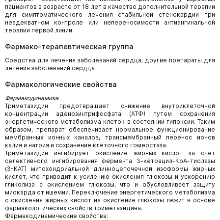
пациентов в возрасте от 18 лет в качестве дополнительной терапии
для симптоматического лечения стабильной стенокардии при
неадекватном контроле или непереносимости антиангинальной
терапии первой линии.
Фармако-терапевтическая группа
Средства для лечения заболеваний сердца; другие препараты для
лечения заболеваний сердца
Фармакологические свойства
Фармакодинамика
Триметазидин предотвращает снижение внутриклеточной
концентрации аденозинтрифосфата (АТФ) путем сохранения
энергетического метаболизма клеток в состоянии гипоксии. Таким
образом, препарат обеспечивает нормальное функционирование
мембранных ионных каналов, трансмембранный перенос ионов
калия и натрия и сохранение клеточного гомеостаза.
Триметазидин ингибирует окисление жирных кислот за счет
селективного ингибирования фермента 3-кетоацил-КоА-тиолазы
(3-КАТ) митохондриальной длинноцепочечной изоформы жирных
кислот, что приводит к усилению окисления глюкозы и ускорению
гликолиза с окислением глюкозы, что и обусловливает защиту
миокарда от ишемии. Переключение энергетического метаболизма
с окисления жирных кислот на окисление глюкозы лежит в основе
фармакологических свойств триметазидина.
Фармакодинамические свойства: