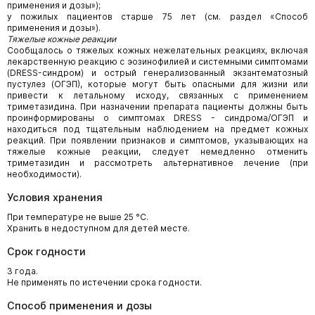
применения и дозы»);
у пожилых пациентов старше 75 лет (см. раздел «Способ
применения и дозы»).
Тяжелые кожные реакции
Сообщалось о тяжелых кожных нежелательных реакциях, включая
лекарственную реакцию с эозинофилией и системными симптомами
(DRESS-синдром) и острый генерализованный экзантематозный
пустулез (ОГЭП), которые могут быть опасными для жизни или
привести к летальному исходу, связанных с применением
триметазидина. При назначении препарата пациенты должны быть
проинформированы о симптомах DRESS - синдрома/ОГЭП и
находиться под тщательным наблюдением на предмет кожных
реакций. При появлении признаков и симптомов, указывающих на
тяжелые кожные реакции, следует немедленно отменить
триметазидин и рассмотреть альтернативное лечение (при
необходимости).
Условия хранения
При температуре не выше 25 °С.
Хранить в недоступном для детей месте.
Срок годности
3 года.
Не применять по истечении срока годности.
Способ применения и дозы