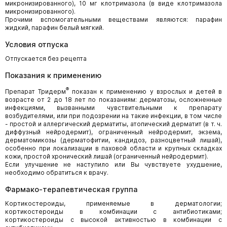
микронизированного), 10 мг клотримазола (в виде клотримазола
микронизированного).
Прочими вспомогательными веществами являются: парафин
жидкий, парафин белый мягкий.
Условия отпуска
Отпускается без рецепта
Показания к применению
®
Препарат Тридерм
показан к применению у взрослых и детей в
возрасте от 2 до 18 лет по показаниям: дерматозы, осложненные
инфекциями, вызванными чувствительными к препарату
возбудителями, или при подозрении на такие инфекции, в том числе
- простой и аллергический дерматиты, атопический дерматит (в т. ч.
диффузный нейродермит), ограниченный нейродермит, экзема,
дерматомикозы (дерматофитии, кандидоз, разноцветный лишай),
особенно при локализации в паховой области и крупных складках
кожи, простой хронический лишай (ограниченный нейродермит).
Если улучшение не наступило или Вы чувствуете ухудшение,
необходимо обратиться к врачу.
Фармако-терапевтическая группа
Кортикостероиды, применяемые в дерматологии;
кортикостероиды в комбинации с антибиотиками;
кортикостероиды с высокой активностью в комбинации с