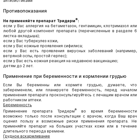
антибиотиками
Противопоказания
®
Не применяйте препарат Тридерм
:
если у Вас аллергия на бетаметазон, гентамицин, клотримазол или
любой другой компонент препарата (перечисленные в разделе 6
листка-вкладыша);
если у Вас туберкулез кожи,
если у Вас кожные проявления сифилиса;
если у Вас есть проявления вирусных заболеваний (например,
ветряной оспы, простой герпес);
если у Вас есть кожная реакция на недавнюю вакцинацию;
детям до 2 лет.
Применение при беременности и кормлении грудью
Если Вы беременны или кормите грудью, думаете, что
забеременели, или планируете беременность, перед началом
применения препарата проконсультируйтесь с лечащим врачом или
работником аптеки.
Беременность
®
Применение препарата Тридерм
во время беременности
возможно только после консультации с врачом, когда Ваш врач
оценил пользу и возможные риски применения препарата. Не
применяйте препарат на больших участках кожи или в течение
длительного периода времени.
Грудное вскармливание