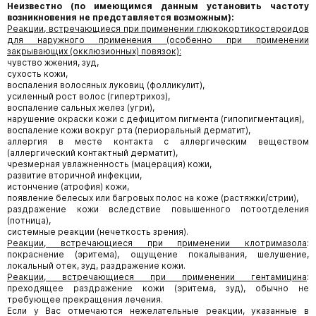
Неизвестно (по имеющимся данным установить частоту
возникновения не представляется возможным):
Реакции, встречающиеся при применении глюкокортикостероидов
для наружного применения (особенно при применении
закрывающих (окклюзионных) повязок):
чувство жжения, зуд,
сухость кожи,
воспаления волосяных луковиц (фолликулит),
усиленный рост волос (гипертрихоз),
воспаление сальных желез (угри),
нарушение окраски кожи с дефицитом пигмента (гипопигментация),
воспаление кожи вокруг рта (периоральный дерматит),
аллергия в месте контакта с аллергическим веществом
(аллергический контактный дерматит),
чрезмерная увлажненность (мацерация) кожи,
развитие вторичной инфекции,
истончение (атрофия) кожи,
появление белесых или багровых полос на коже (растяжки/стрии),
раздражение кожи вследствие повышенного потоотделения
(потница),
системные реакции (нечеткость зрения).
Реакции, встречающиеся при применении клотримазола
:
покраснение (эритема), ощущение покалывания, шелушение,
локальный отек, зуд, раздражение кожи.
Реакции, встречающиеся при применении гентамицина
:
преходящее раздражение кожи (эритема, зуд), обычно не
требующее прекращения лечения.
Если у Вас отмечаются нежелательные реакции, указанные в