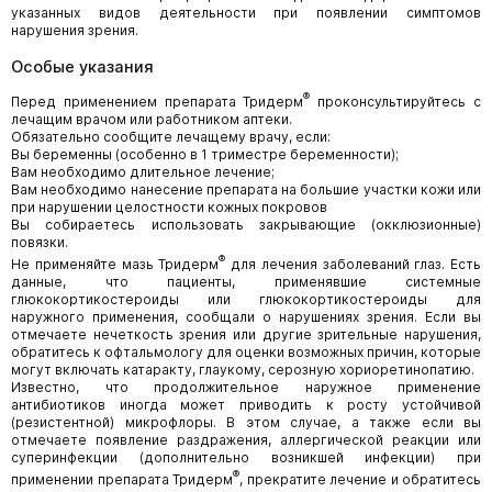
указанных видов деятельности при появлении симптомов
нарушения зрения.
Особые указания
®
Перед применением препарата Тридерм
проконсультируйтесь с
лечащим врачом или работником аптеки.
Обязательно сообщите лечащему врачу, если:
Вы беременны (особенно в 1 триместре беременности);
Вам необходимо длительное лечение;
Вам необходимо нанесение препарата на большие участки кожи или
при нарушении целостности кожных покровов
Вы собираетесь использовать закрывающие (окклюзионные)
повязки.
®
Не применяйте мазь Тридерм
для лечения заболеваний глаз. Есть
данные, что пациенты, применявшие системные
глюкокортикостероиды или глюкокортикостероиды для
наружного применения, сообщали о нарушениях зрения. Если вы
отмечаете нечеткость зрения или другие зрительные нарушения,
обратитесь к офтальмологу для оценки возможных причин, которые
могут включать катаракту, глаукому, серозную хориоретинопатию.
Известно, что продолжительное наружное применение
антибиотиков иногда может приводить к росту устойчивой
(резистентной) микрофлоры. В этом случае, а также если вы
отмечаете появление раздражения, аллергической реакции или
суперинфекции (дополнительно возникшей инфекции) при
®
применении препарата Тридерм
, прекратите лечение и обратитесь