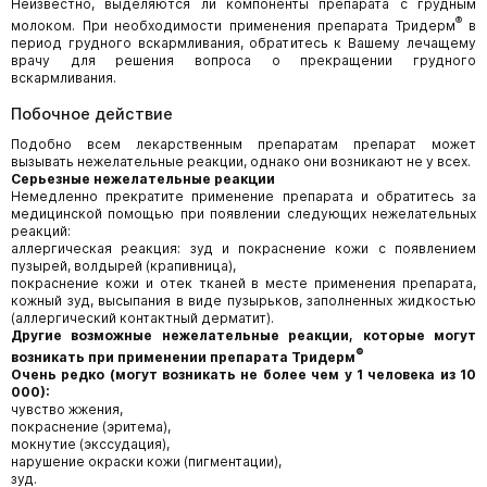
Неизвестно, выделяются ли компоненты препарата с грудным
®
молоком. При необходимости применения препарата Тридерм
в
период грудного вскармливания, обратитесь к Вашему лечащему
врачу для решения вопроса о прекращении грудного
вскармливания.
Побочное действие
Подобно всем лекарственным препаратам препарат может
вызывать нежелательные реакции, однако они возникают не у всех.
Серьезные нежелательные реакции
Немедленно прекратите применение препарата и обратитесь за
медицинской помощью при появлении следующих нежелательных
реакций:
аллергическая реакция: зуд и покраснение кожи с появлением
пузырей, волдырей (крапивница),
покраснение кожи и отек тканей в месте применения препарата,
кожный зуд, высыпания в виде пузырьков, заполненных жидкостью
(аллергический контактный дерматит).
Другие возможные нежелательные реакции, которые могут
®
возникать при применении препарата Тридерм
Очень редко (могут возникать не более чем у 1 человека из 10
000):
чувство жжения,
покраснение (эритема),
мокнутие (экссудация),
нарушение окраски кожи (пигментации),
зуд.