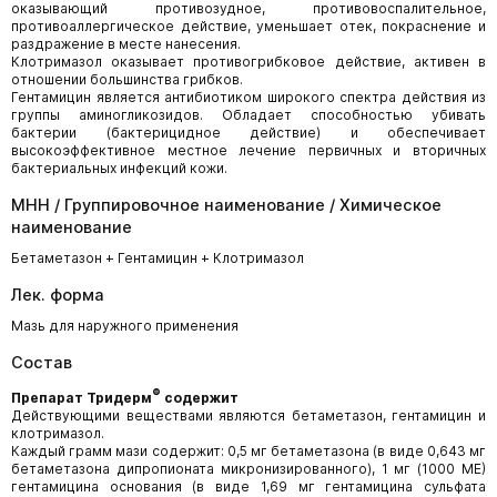
оказывающий противозудное, противовоспалительное,
противоаллергическое действие, уменьшает отек, покраснение и
раздражение в месте нанесения.
Клотримазол оказывает противогрибковое действие, активен в
отношении большинства грибков.
Гентамицин является антибиотиком широкого спектра действия из
группы аминогликозидов. Обладает способностью убивать
бактерии (бактерицидное действие) и обеспечивает
высокоэффективное местное лечение первичных и вторичных
бактериальных инфекций кожи.
МНН / Группировочное наименование / Химическое
наименование
Бетаметазон + Гентамицин + Клотримазол
Лек. форма
Мазь для наружного применения
Состав
®
Препарат Тридерм
содержит
Действующими веществами являются бетаметазон, гентамицин и
клотримазол.
Каждый грамм мази содержит: 0,5 мг бетаметазона (в виде 0,643 мг
бетаметазона дипропионата микронизированного), 1 мг (1000 МЕ)
гентамицина основания (в виде 1,69 мг гентамицина сульфата