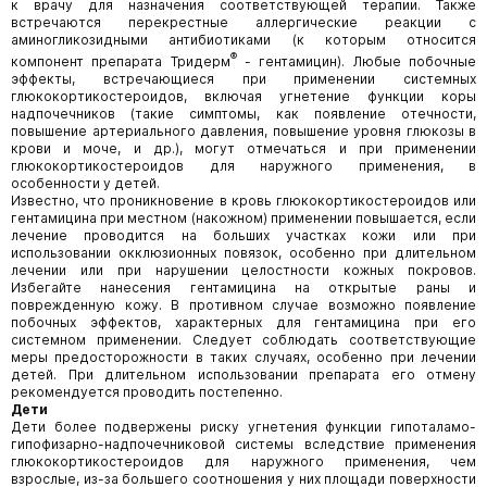
к врачу для назначения соответствующей терапии. Также
встречаются перекрестные аллергические реакции с
аминогликозидными антибиотиками (к которым относится
®
компонент препарата Тридерм
- гентамицин). Любые побочные
эффекты, встречающиеся при применении системных
глюкокортикостероидов, включая угнетение функции коры
надпочечников (такие симптомы, как появление отечности,
повышение артериального давления, повышение уровня глюкозы в
крови и моче, и др.), могут отмечаться и при применении
глюкокортикостероидов для наружного применения, в
особенности у детей.
Известно, что проникновение в кровь глюкокортикостероидов или
гентамицина при местном (накожном) применении повышается, если
лечение проводится на больших участках кожи или при
использовании окклюзионных повязок, особенно при длительном
лечении или при нарушении целостности кожных покровов.
Избегайте нанесения гентамицина на открытые раны и
поврежденную кожу. В противном случае возможно появление
побочных эффектов, характерных для гентамицина при его
системном применении. Следует соблюдать соответствующие
меры предосторожности в таких случаях, особенно при лечении
детей. При длительном использовании препарата его отмену
рекомендуется проводить постепенно.
Дети
Дети более подвержены риску угнетения функции гипоталамо-
гипофизарно-надпочечниковой системы вследствие применения
глюкокортикостероидов для наружного применения, чем
взрослые, из-за большего соотношения у них площади поверхности