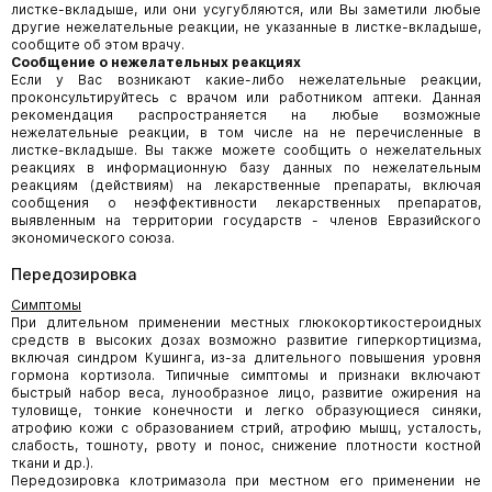
листке-вкладыше, или они усугубляются, или Вы заметили любые
другие нежелательные реакции, не указанные в листке-вкладыше,
сообщите об этом врачу.
Сообщение о нежелательных реакциях
Если у Вас возникают какие-либо нежелательные реакции,
проконсультируйтесь с врачом или работником аптеки. Данная
рекомендация распространяется на любые возможные
нежелательные реакции, в том числе на не перечисленные в
листке-вкладыше. Вы также можете сообщить о нежелательных
реакциях в информационную базу данных по нежелательным
реакциям (действиям) на лекарственные препараты, включая
сообщения о неэффективности лекарственных препаратов,
выявленным на территории государств - членов Евразийского
экономического союза.
Передозировка
Симптомы
При длительном применении местных глюкокортикостероидных
средств в высоких дозах возможно развитие гиперкортицизма,
включая синдром Кушинга, из-за длительного повышения уровня
гормона кортизола. Типичные симптомы и признаки включают
быстрый набор веса, лунообразное лицо, развитие ожирения на
туловище, тонкие конечности и легко образующиеся синяки,
атрофию кожи с образованием стрий, атрофию мышц, усталость,
слабость, тошноту, рвоту и понос, снижение плотности костной
ткани и др.).
Передозировка клотримазола при местном его применении не