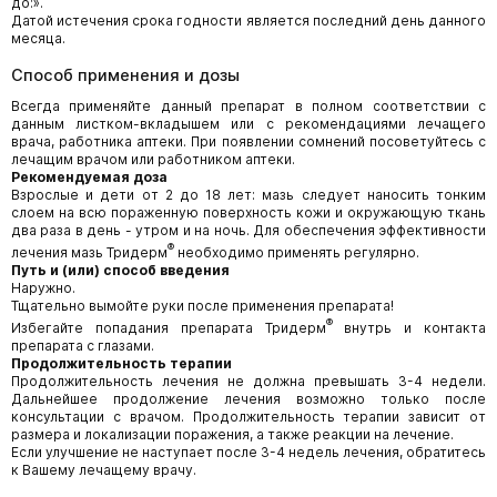
до:».
Датой истечения срока годности является последний день данного
месяца.
Способ применения и дозы
Всегда применяйте данный препарат в полном соответствии с
данным листком-вкладышем или с рекомендациями лечащего
врача, работника аптеки. При появлении сомнений посоветуйтесь с
лечащим врачом или работником аптеки.
Рекомендуемая доза
Взрослые и дети от 2 до 18 лет: мазь следует наносить тонким
слоем на всю пораженную поверхность кожи и окружающую ткань
два раза в день - утром и на ночь. Для обеспечения эффективности
®
лечения мазь Тридерм
необходимо применять регулярно.
Путь и (или) способ введения
Наружно.
Тщательно вымойте руки после применения препарата!
®
Избегайте попадания препарата Тридерм
внутрь и контакта
препарата с глазами.
Продолжительность терапии
Продолжительность лечения не должна превышать 3-4 недели.
Дальнейшее продолжение лечения возможно только после
консультации с врачом. Продолжительность терапии зависит от
размера и локализации поражения, а также реакции на лечение.
Если улучшение не наступает после 3-4 недель лечения, обратитесь
к Вашему лечащему врачу.