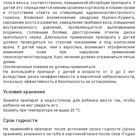
тела и веса и, соответственно, повышенной абсорбции препарата. У
детей это определяется низким уровнем кортизола в плазме крови
и отсутствием ответа на стимуляцию адренокортикотропного
гормона. Возможно возникновение синдрома Иценко-Кушинга,
нарушение роста и развития, замедление прибавки веса, повышение
внутричерепного давления, проявляющегося выпячиванием
родничка, головными болями, двусторонним отеком диска
зрительного нерва. Длительное применение препарата у детей
должно проводиться по строгим показаниям и под контролем
врача. У детей чаще, чем у взрослых, возникают атрофические
изменения кожи при наружном применении
глюкокортикостероидов. Курс лечения должен ограничиться пятью
днями.
Окклюзионные повязки не должны применяться.
Не используйте препарат у детей в возрасте от 0 до 2 лет
вследствие риска неэффективности и вероятной небезопасности,
поскольку эффективность и безопасность не установлены.
Условия хранения
Храните препарат в недоступном для ребенка месте так, чтобы
ребенок не мог увидеть его.
Хранить при температуре не выше 25 °С.
Срок годности
Не применяйте препарат после истечения срока годности (срока
хранения), указанного на тубе и картонной пачке после слов «Годен