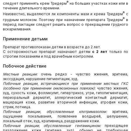
®
следует применять крем Тридерм
на больших участках кожи или в
течение длительного времени.
®
Неизвестно, выделяются ли компоненты мази и крема Тридерм
с
®
грудным молоком. Поэтому при назначении препарата Тридерм
в
период лактации следует решить вопрос о прекращении грудного
вскармливания.
Применение детьми
Препарат противопоказан детям в возрасте до 2 лет.
С осторожностью препарат назначают детям
с 2 лет
только по
строгим показаниям и под врачебным контролем.
Побочное действие
Местные реакции:
очень редко - чувство жжения, эритема,
экссудация, нарушение пигментации, зуд.
Побочные реакции, встречающиеся при применении местных ГКС
(особенно при применении окклюзионных повязок):
чувство жжения,
зуд, сухость кожи, фолликулит, гипертрихоз, угри, гипопигментация,
периоральный дерматит, аллергический контактный дерматит,
мацерация кожи, развитие вторичной инфекции, атрофия кожи,
стрии, потница.
Побочные реакции, обусловленные клотримазолом:
эритема,
ощущение покалывания, появление волдырей, шелушение,
локальный отек, зуд, крапивница, раздражение кожи.
Побочные реакции, обусловленные гентамицином:
преходящее
раздражение кожи (эритема, зуд), обычно не требующее