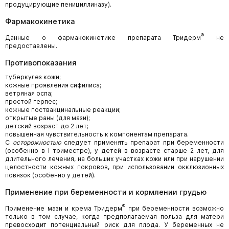
продуцирующие пенициллиназу).
Фармакокинетика
®
Данные о фармакокинетике препарата Тридерм
не
предоставлены.
Противопоказания
туберкулез кожи;
кожные проявления сифилиса;
ветряная оспа;
простой герпес;
кожные поствакцинальные реакции;
открытые раны (для мази);
детский возраст до 2 лет;
повышенная чувствительность к компонентам препарата.
С
осторожностью
следует применять препарат при беременности
(особенно в I триместре), у детей в возрасте старше 2 лет, для
длительного лечения, на больших участках кожи или при нарушении
целостности кожных покровов, при использовании окклюзионных
повязок (особенно у детей).
Применение при беременности и кормлении грудью
®
Применение мази и крема Тридерм
при беременности возможно
только в том случае, когда предполагаемая польза для матери
превосходит потенциальный риск для плода. У беременных не