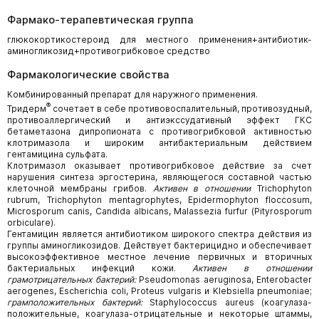
Фармако-терапевтическая группа
глюкокортикостероид для местного применения+антибиотик-
аминогликозид+противогрибковое средство
Фармакологические свойства
Комбинированный препарат для наружного применения.
®
Тридерм
сочетает в себе противовоспалительный, противозудный,
противоаллергический и антиэкссудативный эффект ГКС
бетаметазона дипропионата с противогрибковой активностью
клотримазола и широким антибактериальным действием
гентамицина сульфата.
Клотримазол оказывает противогрибковое действие за счет
нарушения синтеза эргостерина, являющегося составной частью
клеточной мембраны грибов.
Активен в отношении
Trichophyton
rubrum, Trichophyton mentagrophytes, Epidermophyton floccosum,
Microsporum canis, Candida albicans, Malassezia furfur (Pityrosporum
orbiculare).
Гентамицин является антибиотиком широкого спектра действия из
группы аминогликозидов. Действует бактерицидно и обеспечивает
высокоэффективное местное лечение первичных и вторичных
бактериальных инфекций кожи.
Активен в отношении
грамотрицательных бактерий:
Pseudomonas aeruginosa, Enterobacter
aerogenes, Escherichia coli, Proteus vulgaris и Klebsiella pneumoniae;
грамположительных бактерий:
Staphylococcus aureus (коагулаза-
положительные, коагулаза-отрицательные и некоторые штаммы,