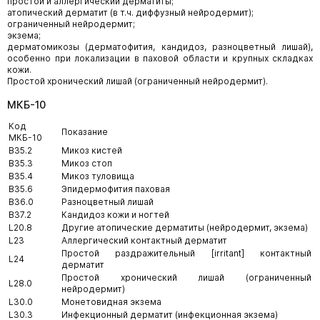
простой и аллергический дерматиты;
атопический дерматит (в т.ч. диффузный нейродермит);
ограниченный нейродермит;
экзема;
дерматомикозы (дерматофития, кандидоз, разноцветный лишай),
особенно при локализации в паховой области и крупных складках
кожи.
Простой хронический лишай (ограниченный нейродермит).
МКБ-10
Код
Показание
МКБ-10
B35.2
Микоз кистей
B35.3
Микоз стоп
B35.4
Микоз туловища
B35.6
Эпидермофития паховая
B36.0
Разноцветный лишай
B37.2
Кандидоз кожи и ногтей
L20.8
Другие атопические дерматиты (нейродермит, экзема)
L23
Аллергический контактный дерматит
Простой раздражительный [irritant] контактный
L24
дерматит
Простой хронический лишай (ограниченный
L28.0
нейродермит)
L30.0
Монетовидная экзема
L30.3
Инфекционный дерматит (инфекционная экзема)