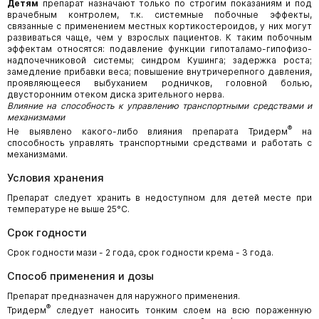
Детям
препарат назначают только по строгим показаниям и под
врачебным контролем, т.к. системные побочные эффекты,
связанные с применением местных кортикостероидов, у них могут
развиваться чаще, чем у взрослых пациентов. К таким побочным
эффектам относятся: подавление функции гипоталамо-гипофизо-
надпочечниковой системы; синдром Кушинга; задержка роста;
замедление прибавки веса; повышение внутричерепного давления,
проявляющееся выбуханием родничков, головной болью,
двусторонним отеком диска зрительного нерва.
Влияние на способность к управлению транспортными средствами и
механизмами
®
Не выявлено какого-либо влияния препарата Тридерм
на
способность управлять транспортными средствами и работать с
механизмами.
Условия хранения
Препарат следует хранить в недоступном для детей месте при
температуре не выше 25°С.
Срок годности
Срок годности мази - 2 года, срок годности крема - 3 года.
Способ применения и дозы
Препарат предназначен для наружного применения.
®
Тридерм
следует наносить тонким слоем на всю пораженную