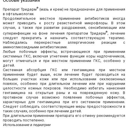
Особые указания
®
Препарат Тридерм
(мазь и крем) не предназначен для применения
в офтальмологии.
Продолжительное местное применение антибиотиков иногда
может приводить к росту резистентной микрофлоры. В этом
случае, а также при развитии раздражения, сенсибилизации или
®
суперинфекции на фоне лечения препаратом Тридерм
, лечение
следует прекратить и назначить соответствующую терапию.
Наблюдались перекрестные аллергические реакции с
аминогликозидными антибиотиками.
Любые побочные эффекты, встречающиеся при применении
системных ГКС, включая угнетение функции коры надпочечников,
могут отмечаться и при местном применении ГКС, особенно у
детей.
Системная абсорбция ГКС или гентамицина при местном
применении будет выше, если лечение будет проводиться на
больших участках кожи или при использовании окклюзионных
повязок, особенно при длительном лечении или при нарушении
целостности кожных покровов. Необходимо избегать нанесения
гентамицина на открытые раны и на поврежденную кожу. В
противном случае возможно появление побочных эффектов,
характерных для гентамицина при его системном применении.
Следует соблюдать соответствующие меры предосторожности в
таких случаях, особенно при лечении детей.
При длительном применении препарата его отмену рекомендуется
проводить постепенно.
Использование в педиатрии