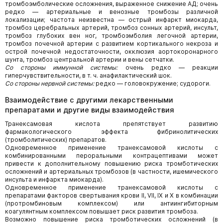
тромбоэмболические осложнения, выраженное снижение АД; очень
редко — артериальные и венозные тромбозы различной
локализации; частота неизвестна — острый инфаркт миокарда,
тромбоз церебральных артерий, тромбоз сонных артерий, инсульт,
тромбоз глубоких вен ног, тромбоэмболия легочной артерии,
тромбоз почечной артерии с развитием кортикального некроза и
острой почечной недостаточности, окклюзия аортокоронарного
шунта, тромбоз центральной артерии и вены сетчатки.
Со стороны иммунной системы:
очень редко — реакции
гиперчувствительности, в т. ч. анафилактический шок.
Со стороны нервной системы:
редко — головокружение; судороги.
Взаимодействие с другими лекарственными
препаратами и другие виды взаимодействия
Транексамовая кислота препятствует развитию
фармакологического эффекта фибринолитических
(тромболитических) препаратов.
Одновременное применение транексамовой кислоты с
комбинированными пероральными контрацептивами может
привести к дополнительному повышению риска тромботических
осложнений и артериальных тромбозов (в частности, ишемического
инсульта и инфаркта миокарда).
Одновременное применение транексамовой кислоты с
препаратами факторов свертывания крови II, VII, IX и X в комбинации
(протромбиновым комплексом) или антиингибиторным
коагулянтным комплексом повышает риск развития тромбоза.
Возможно повышение риска тромботических осложнений (в