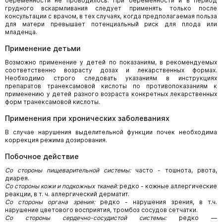
беременности не проводилось. При беременности и в период
грудного вскармливания следует применять только после
консультации с врачом, в тех случаях, когда предполагаемая польза
для матери превышает потенциальный риск для плода или
младенца.
Применение детьми
Возможно применение у детей по показаниям, в рекомендуемых
соответственно возрасту дозах и лекарственных формах.
Необходимо строго следовать указаниям в инструкциях
препаратов транексамовой кислоты по противопоказаниям к
применению у детей разного возраста конкретных лекарственных
форм транексамовой кислоты.
Применения при хронических заболеваниях
В случае нарушения выделительной функции почек необходима
коррекция режима дозирования.
Побочное действие
Со стороны пищеварительной системы:
часто - тошнота, рвота,
диарея.
Со стороны кожи и подкожных тканей:
редко - кожные аллергические
реакции, в т. ч. аллергический дерматит.
Со стороны органа зрения:
редко - нарушения зрения, в т.ч.
нарушение цветового восприятия, тромбоз сосудов сетчатки.
Со стороны сердечно-сосудистой системы:
редко —