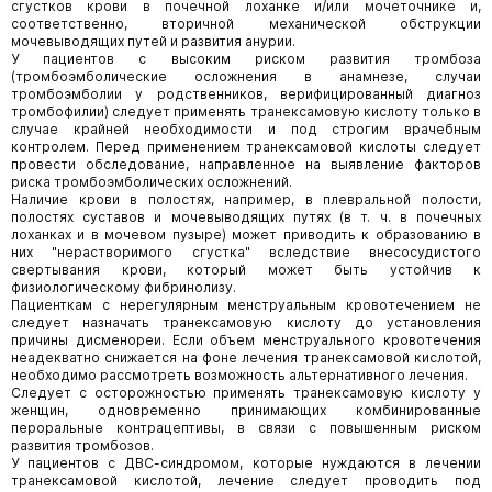
сгустков крови в почечной лоханке и/или мочеточнике и,
соответственно, вторичной механической обструкции
мочевыводящих путей и развития анурии.
У пациентов с высоким риском развития тромбоза
(тромбоэмболические осложнения в анамнезе, случаи
тромбоэмболии у родственников, верифицированный диагноз
тромбофилии) следует применять транексамовую кислоту только в
случае крайней необходимости и под строгим врачебным
контролем. Перед применением транексамовой кислоты следует
провести обследование, направленное на выявление факторов
риска тромбоэмболических осложнений.
Наличие крови в полостях, например, в плевральной полости,
полостях суставов и мочевыводящих путях (в т. ч. в почечных
лоханках и в мочевом пузыре) может приводить к образованию в
них "нерастворимого сгустка" вследствие внесосудистого
свертывания крови, который может быть устойчив к
физиологическому фибринолизу.
Пациенткам с нерегулярным менструальным кровотечением не
следует назначать транексамовую кислоту до установления
причины дисменореи. Если объем менструального кровотечения
неадекватно снижается на фоне лечения транексамовой кислотой,
необходимо рассмотреть возможность альтернативного лечения.
Следует с осторожностью применять транексамовую кислоту у
женщин, одновременно принимающих комбинированные
пероральные контрацептивы, в связи с повышенным риском
развития тромбозов.
У пациентов с ДВС-синдромом, которые нуждаются в лечении
транексамовой кислотой, лечение следует проводить под