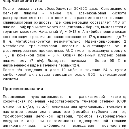
Фармакокинетика
После приема внутрь абсорбируется 30-50% дозы. Связывание с
белками плазмы - менее 3%. Транексамовая кислота
распределяется в тканях относительно равномерно (исключение -
спинномозговая жидкость, где концентрация составляет 1/10 от
плазменной); проникает через плацентарный барьер, выделяется с
грудным молоком. Начальный V
- 9-12 л. Антифибринолитическая
d
концентрация в различных тканях сохраняется 17 ч, в плазме - до 7-
8 ч. Метаболизируется незначительно. Идентифицировано 2
метаболита транексамовой кислоты: N-ацетилированное и
дезаминированное производные. AUC имеет трехфазную форму с
T
в конечной фазе - 3 ч. Общий почечный клиренс равен
1/2
плазменному (7 л/ч). Выводится почками - более 95 % в
неизмененном виде в течение первых 12 ч.
После в/в введения в дозе 10 мг/кг в течение 24 ч путем
клубочковой фильтрации выводится около 90% транексамовой
кислоты.
Противопоказания
Повышенная чувствительность к транексамовой кислоте;
хроническая почечная недостаточность тяжелой степени (СКФ
2
менее 30 мг/мл/ 1,73м
); венозный или артериальный тромбоз в
настоящее время или в анамнезе (тромбоз глубоких вен ног,
тромбоэмболия легочной артерии, тромбоз внутричерепных
сосудов и др.) при невозможности одновременной терапии
антикоагулянтами; фибринолиз вследствие коагулопатии