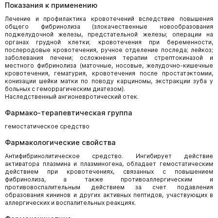
Показания к применению
Лечение и профилактика кровотечений вследствие повышения
общего фибринолиза (злокачественные новообразования
поджелудочной железы, предстательной железы; операции на
органах грудной клетки; кровотечения при беременности,
послеродовые кровотечения, ручное отделение последа; лейкоз;
заболевания печени; осложнения терапии стрептокиназой и
местного фибринолиза (маточные, носовые, желудочно-кишечные
кровотечения, гематурия, кровотечения после простатэктомии,
конизации шейки матки по поводу карциномы, экстракции зуба у
больных с геморрагическим диатезом).
Наследственный ангионевротический отек.
Фармако-терапевтическая группа
гемостатическое средство
Фармакологические свойства
Антифибринолитическое средство. Ингибирует действие
активатора плазмина и плазминогена, обладает гемостатическим
действием при кровотечениях, связанных с повышением
фибринолиза, а также противоаллергическим и
противовоспалительным действием за счет подавления
образования кининов и других активных пептидов, участвующих в
аллергических и воспалительных реакциях.