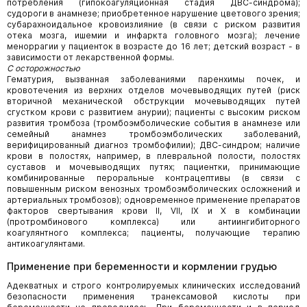
потребления (гипокоагуляционная стадия ДВС-синдрома);
судороги в анамнезе; приобретенное нарушение цветового зрения;
субарахноидальное кровоизлияние (в связи с риском развития
отека мозга, ишемии и инфаркта головного мозга); лечение
меноррагии у пациенток в возрасте до 16 лет; детский возраст - в
зависимости от лекарственной формы.
С осторожностью
Гематурия, вызванная заболеваниями паренхимы почек, и
кровотечения из верхних отделов мочевыводящих путей (риск
вторичной механической обструкции мочевыводящих путей
сгустком крови с развитием анурии); пациенты с высоким риском
развития тромбоза (тромбоэмболические события в анамнезе или
семейный анамнез тромбоэмболических заболеваний,
верифицированный диагноз тромбофилии); ДВС-синдром; наличие
крови в полостях, например, в плевральной полости, полостях
суставов и мочевыводящих путях; пациентки, принимающие
комбинированные пероральные контрацептивы (в связи с
повышенным риском венозных тромбоэмболических осложнений и
артериальных тромбозов); одновременное применение препаратов
факторов свертывания крови II, VII, IX и X в комбинации
(протромбинового комплекса) или антиингибиторного
коагулянтного комплекса; пациенты, получающие терапию
антикоагулянтами.
Применение при беременности и кормлении грудью
Адекватных и строго контролируемых клинических исследований
безопасности применения транексамовой кислоты при