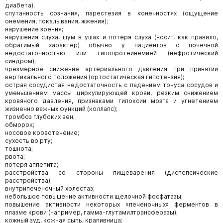
диабета);
спутанность сознания, парестезия в конечностях (ощущение
онемения, покалывания, жжения);
нарушение зрения;
нарушения слуха, шум в ушах и потеря слуха (носит, как правило,
обратимый характер) обычно у пациентов с почечной
недостаточностью или гипопротеинемией (нефротический
синдром);
чрезмерное снижение артериального давления при принятии
вертикального положения (ортостатическая гипотензия);
острая сосудистая недостаточность с падением тонуса сосудов и
уменьшением массы циркулирующей крови, резким снижением
кровяного давления, признаками гипоксии мозга и угнетением
жизненно важных функций (коллапс);
тромбоз глубоких вен;
обморок;
носовое кровотечение;
сухость во рту;
тошнота;
рвота;
потеря аппетита;
расстройства со стороны пищеварения (диспепсические
расстройства);
внутрипеченочный холестаз;
небольшое повышение активности щелочной фосфатазы;
повышение активности некоторых «печеночных» ферментов в
плазме крови (например, гамма-глутамилтрансферазы);
кожный зуд, кожная сыпь, крапивница;