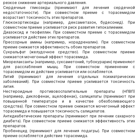
резкое снижение артериального давления.
Сердечные гликозиды (принимают для лечения сердечной
недостаточности). При совместном приеме с торасемидом
возрастает токсичность этих препаратов.
Глюкокортикоиды (например, дексаметазон, будесонид). При
совместном приеме усиливается риск развития гипокалиемии.
Диазоксид и теофиллин. При совместном приеме с торасемидом
усиливается действие этих препаратов.
Прессорные амины (например, норадреналин). При совместном
приеме снижается эффективность обоих препаратов.
Сукральфат (желудочное средство). При совместном приеме
снижается мочегонный эффект торасемида.
Миорелаксанты (например, суксаметоний, тубокурарин) применяют
для расслабления мышц. При совместном применении с
торасемидом их действие усиливается или ослабляется.
Литий (принимают для лечения отдельных психиатрических
заболеваний). При совместном приеме усиливается токсичность
лития.
Нестероидные противовоспалительные препараты (НПВП)
(например, диклофенак, ацелофенак), салицилаты (принимают при
повышенной температуре и в качестве обезболивающего
средства). При совместном приеме снижается мочегонный эффект
торасемида и повышается токсичность салицилатов.
Антидиабетические препараты (принимают при лечении сахарного
диабета). При совместном приеме снижается эффективность этих
препаратов.
Пробенецид (принимают для лечения подагры). При совместном
приеме ослабляется действие торасемида.