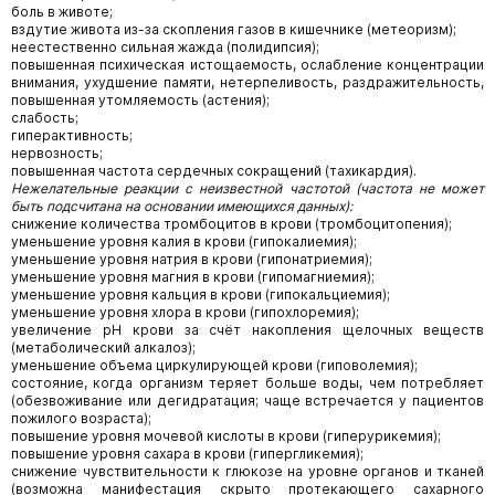
боль в животе;
вздутие живота из-за скопления газов в кишечнике (метеоризм);
неестественно сильная жажда (полидипсия);
повышенная психическая истощаемость, ослабление концентрации
внимания, ухудшение памяти, нетерпеливость, раздражительность,
повышенная утомляемость (астения);
слабость;
гиперактивность;
нервозность;
повышенная частота сердечных сокращений (тахикардия).
Нежелательные реакции с неизвестной частотой (частота не может
быть подсчитана на основании имеющихся данных):
снижение количества тромбоцитов в крови (тромбоцитопения);
уменьшение уровня калия в крови (гипокалиемия);
уменьшение уровня натрия в крови (гипонатриемия);
уменьшение уровня магния в крови (гипомагниемия);
уменьшение уровня кальция в крови (гипокальциемия);
уменьшение уровня хлора в крови (гипохлоремия);
увеличение pH крови за счёт накопления щелочных веществ
(метаболический алкалоз);
уменьшение объема циркулирующей крови (гиповолемия);
состояние, когда организм теряет больше воды, чем потребляет
(обезвоживание или дегидратация; чаще встречается у пациентов
пожилого возраста);
повышение уровня мочевой кислоты в крови (гиперурикемия);
повышение уровня сахара в крови (гипергликемия);
снижение чувствительности к глюкозе на уровне органов и тканей
(возможна манифестация скрыто протекающего сахарного