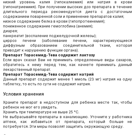
низкий уровень калия (гипокалиемия) или натрия в крови
(гипонатриемиия). При получении высоких доз препарата в течение
длительного периода рекомендуется диета с достаточным
содержанием поваренной соли и применение препаратов калия;
низкое содержание белка в крови (гипопротеинемия);
пониженное содержание гемоглобина (анемия);
диарея;
панкреатит (воспаление поджелудочной железы);
цирроз печени (заболевание печени, характеризующиеся
диффузным образованием соединительной ткани, которая
приводит к нарушению функции органа).
Препарат Торасемид-Тева содержит лактозу
Если врач сказал Вам не принимать определенные виды сахаров,
обратитесь к нему перед тем, как начнете принимать данный
лекарственный препарат.
Препарат Торасемид-Тева содержит натрий
Данный препарат содержит менее 1 ммоль (23 мг) натрия на одну
таблетку, то есть по сути не содержит натрия.
Условия хранения
Храните препарат в недоступном для ребенка месте так, чтобы
ребенок не мог его увидеть.
Хранить при температуре не выше 25 °C.
Не выбрасывайте препараты в канализацию. Уточните у работника
аптеки, как избавиться от препарата, который больше не
потребуется. Эти меры позволят защитить окружающую среду.