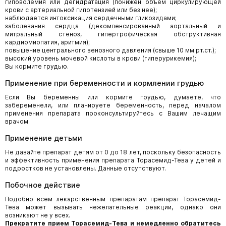
гиповолемия или дегидратация (понижен объем циркулирующей
крови с артериальной гипотензией или без нее);
наблюдается интоксикация сердечными гликозидами;
заболевания сердца (декомпенсированный аортальный и
митральный стеноз, гипертрофическая обструктивная
кардиомиопатия, аритмия);
повышение центрального венозного давления (свыше 10 мм рт.ст.);
высокий уровень мочевой кислоты в крови (гиперурикемия);
Вы кормите грудью.
Применение при беременности и кормлении грудью
Если Вы беременны или кормите грудью, думаете, что
забеременели, или планируете беременность, перед началом
применения препарата проконсультируйтесь с Вашим лечащим
врачом.
Применение детьми
Не давайте препарат детям от 0 до 18 лет, поскольку безопасность
и эффективность применения препарата Торасемид-Тева у детей и
подростков не установлены. Данные отсутствуют.
Побочное действие
Подобно всем лекарственным препаратам препарат Торасемид-
Тева может вызывать нежелательные реакции, однако они
возникают не у всех.
Прекратите прием Торасемид-Тева и немедленно обратитесь