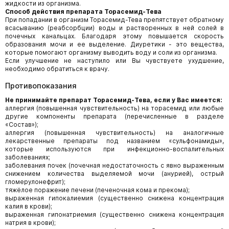
жидкости из организма.
Способ действия препарата Торасемид-Тева
При попадании в организм Торасемид-Тева препятствует обратному
всасыванию (реабсорбции) воды и растворенных в ней солей в
почечных канальцах. Благодаря этому повышается скорость
образования мочи и ее выделение. Диуретики - это вещества,
которые помогают организму выводить воду и соли из организма.
Если улучшение не наступило или Вы чувствуете ухудшение,
необходимо обратиться к врачу.
Противопоказания
Не принимайте препарат Торасемид-Тева, если у Вас имеется:
аллергия (повышенная чувствительность) на торасемид или любые
другие компоненты препарата (перечисленные в разделе
«Состав»);
аллергия (повышенная чувствительность) на аналогичные
лекарственные препараты под названием «сульфонамиды»,
которые используются при инфекционно-воспалительных
заболеваниях;
заболевания почек (почечная недостаточность с явно выраженным
снижением количества выделяемой мочи (анурией), острый
гломерулонефрит);
тяжёлое поражение печени (печеночная кома и прекома);
выраженная гипокалиемия (существенно снижена концентрация
калия в крови);
выраженная гипонатриемия (существенно снижена концентрация
натрия в крови);