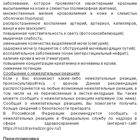
заболевание, которое проявляется характерными красными
высыпаниями на коже и слизистых (полиморфная эритема);
множественные мелкие кровоизлияния в коже и слизистых
оболочках (пурпура);
распространенное воспаление артерий, артериол, капилляров,
венул и вен (васкулит);
повышенная чувствительность к свету (фотосенсибилизация);
мышечная слабость;
уменьшение количества выделяемой мочи (олигурия);
задержка мочи (у пациентов с обструкцией мочевыводящих путей);
воспалительное заболевание почек (интерстициальный нефрит);
наличие крови в моче (гематурия);
повышение концентрации креатинина и мочевины в крови;
снижение потенции.
Сообщение о нежелательных реакциях
Если у Вас возникают какие-либо нежелательные реакции,
проконсультируйтесь с врачом. Данная рекомендация
распространяется на любые возможные нежелательные реакции, в
том числе на не перечисленные в листке-вкладыше. Вы также
можете сообщить о нежелательных реакциях напрямую (см. ниже).
Сообщая о нежелательных реакциях, Вы помогаете получить
больше сведений о безопасности препарата.
В Российской Федерации рекомендуется сообщать о
нежелательных реакциях в Федеральную службу по надзору в
сфере здравоохранения (интернет-сайт
https://roszdravnadzor.gov.ru/).
Передозировка