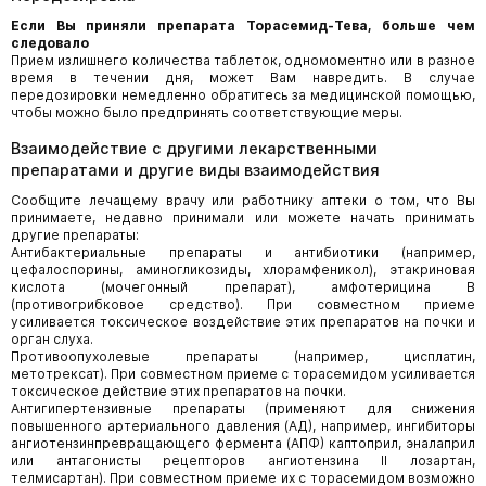
Если Вы приняли препарата Торасемид-Тева, больше чем
следовало
Прием излишнего количества таблеток, одномоментно или в разное
время в течении дня, может Вам навредить. В случае
передозировки немедленно обратитесь за медицинской помощью,
чтобы можно было предпринять соответствующие меры.
Взаимодействие с другими лекарственными
препаратами и другие виды взаимодействия
Сообщите лечащему врачу или работнику аптеки о том, что Вы
принимаете, недавно принимали или можете начать принимать
другие препараты:
Антибактериальные препараты и антибиотики (например,
цефалоспорины, аминогликозиды, хлорамфеникол), этакриновая
кислота (мочегонный препарат), амфотерицина В
(противогрибковое средство). При совместном приеме
усиливается токсическое воздействие этих препаратов на почки и
орган слуха.
Противоопухолевые препараты (например, цисплатин,
метотрексат). При совместном приеме с торасемидом усиливается
токсическое действие этих препаратов на почки.
Антигипертензивные препараты (применяют для снижения
повышенного артериального давления (АД), например, ингибиторы
ангиотензинпревращающего фермента (АПФ) каптоприл, эналаприл
или антагонисты рецепторов ангиотензина II лозартан,
телмисартан). При совместном приеме их с торасемидом возможно