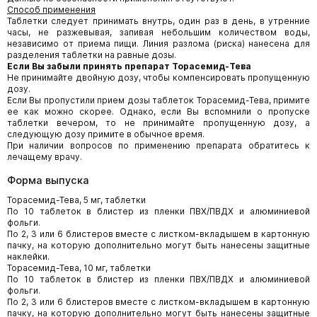
Способ применения
Таблетки следует принимать внутрь, один раз в день, в утренние
часы, не разжевывая, запивая небольшим количеством воды,
независимо от приема пищи. Линия разлома (риска) нанесена для
разделения таблетки на равные дозы.
Если Вы забыли принять препарат Торасемид-Тева
Не принимайте двойную дозу, чтобы компенсировать пропущенную
дозу.
Если Вы пропустили прием дозы таблеток Торасемид-Тева, примите
ее как можно скорее. Однако, если Вы вспомнили о пропуске
таблетки вечером, то не принимайте пропущенную дозу, а
следующую дозу примите в обычное время.
При наличии вопросов по применению препарата обратитесь к
лечащему врачу.
Форма выпуска
Торасемид-Тева, 5 мг, таблетки
По 10 таблеток в блистер из пленки ПВХ/ПВДХ и алюминиевой
фольги.
По 2, 3 или 6 блистеров вместе с листком-вкладышем в картонную
пачку, на которую дополнительно могут быть нанесены защитные
наклейки.
Торасемид-Тева, 10 мг, таблетки
По 10 таблеток в блистер из пленки ПВХ/ПВДХ и алюминиевой
фольги.
По 2, 3 или 6 блистеров вместе с листком-вкладышем в картонную
пачку, на которую дополнительно могут быть нанесены защитные