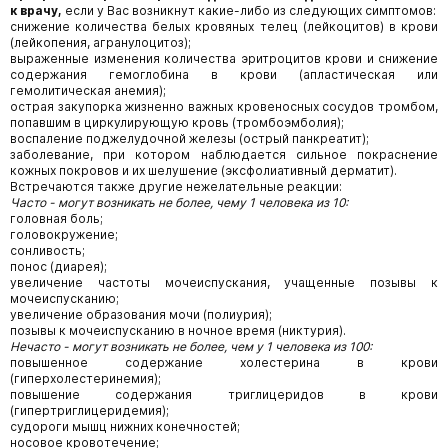
к врачу,
если у Вас возникнут какие-либо из следующих симптомов:
снижение количества белых кровяных телец (лейкоцитов) в крови
(лейкопения, агранулоцитоз);
выраженные изменения количества эритроцитов крови и снижение
содержания гемоглобина в крови (апластическая или
гемолитическая анемия);
острая закупорка жизненно важных кровеносных сосудов тромбом,
попавшим в циркулирующую кровь (тромбоэмболия);
воспаление поджелудочной железы (острый панкреатит);
заболевание, при котором наблюдается сильное покраснение
кожных покровов и их шелушение (эксфолиативный дерматит).
Встречаются также другие нежелательные реакции:
Часто - могут возникать не более, чему 1 человека из 10:
головная боль;
головокружение;
сонливость;
понос (диарея);
увеличение частоты мочеиспускания, учащенные позывы к
мочеиспусканию;
увеличение образования мочи (полиурия);
позывы к мочеиспусканию в ночное время (никтурия).
Нечасто - могут возникать не более, чем у 1 человека из 100:
повышенное содержание холестерина в крови
(гиперхолестеринемия);
повышение содержания триглицеридов в крови
(гипертриглицеридемия);
судороги мышц нижних конечностей;
носовое кровотечение;