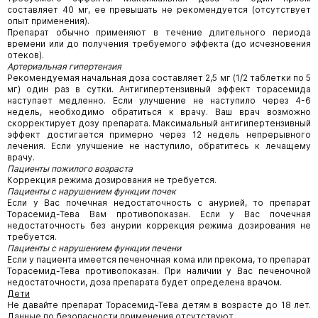
составляет 40 мг, ее превышать не рекомендуется (отсутствует
опыт применения).
Препарат обычно применяют в течение длительного периода
времени или до получения требуемого эффекта (до исчезновения
отеков).
Артериальная гипертензия
Рекомендуемая начальная доза составляет 2,5 мг (1/2 таблетки по 5
мг) один раз в сутки. Антигипертензивный эффект торасемида
наступает медленно. Если улучшение не наступило через 4-6
недель, необходимо обратиться к врачу. Ваш врач возможно
скорректирует дозу препарата. Максимальный антигипертензивный
эффект достигается примерно через 12 недель непрерывного
лечения. Если улучшение не наступило, обратитесь к лечащему
врачу.
Пациенты пожилого возраста
Коррекция режима дозирования не требуется.
Пациенты с нарушением функции почек
Если у Вас почечная недостаточность с анурией, то препарат
Торасемид-Тева Вам противопоказан. Если у Вас почечная
недостаточность без анурии коррекция режима дозирования не
требуется.
Пациенты с нарушением функции печени
Если у пациента имеется печеночная кома или прекома, то препарат
Торасемид-Тева противопоказан. При наличии у Вас печеночной
недостаточности, доза препарата будет определена врачом.
Дети
Не давайте препарат Торасемид-Тева детям в возрасте до 18 лет.
Данные по безопасности применения отсутствуют.