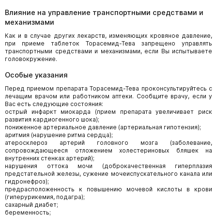
Влияние на управление транспортными средствами и
механизмами
Как и в случае других лекарств, изменяющих кровяное давление,
при приеме таблеток Торасемид-Тева запрещено управлять
транспортными средствами и механизмами, если Вы испытываете
головокружение.
Особые указания
Перед приемом препарата Торасемид-Тева проконсультируйтесь с
лечащим врачом или работником аптеки. Сообщите врачу, если у
Вас есть следующие состояния:
острый инфаркт миокарда (прием препарата увеличивает риск
развития кардиогенного шока);
пониженное артериальное давление (артериальная гипотензия);
аритмия (нарушение ритма сердца);
атеросклероз артерий головного мозга (заболевание,
сопровождающееся отложением холестериновых бляшек на
внутренних стенках артерий);
нарушения оттока мочи (доброкачественная гиперплазия
предстательной железы, сужение мочеиспускательного канала или
гидронефроз);
предрасположенность к повышению мочевой кислоты в крови
(гиперурикемия, подагра);
сахарный диабет;
беременность;