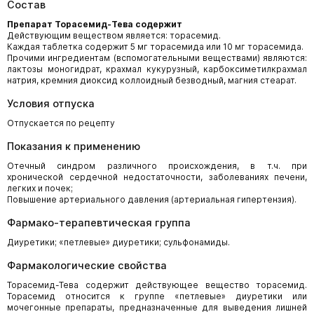
Состав
Препарат Торасемид-Тева содержит
Действующим веществом является: торасемид.
Каждая таблетка содержит 5 мг торасемида или 10 мг торасемида.
Прочими ингредиентам (вспомогательными веществами) являются:
лактозы моногидрат, крахмал кукурузный, карбоксиметилкрахмал
натрия, кремния диоксид коллоидный безводный, магния стеарат.
Условия отпуска
Отпускается по рецепту
Показания к применению
Отечный синдром различного происхождения, в т.ч. при
хронической сердечной недостаточности, заболеваниях печени,
легких и почек;
Повышение артериального давления (артериальная гипертензия).
Фармако-терапевтическая группа
Диуретики; «петлевые» диуретики; сульфонамиды.
Фармакологические свойства
Торасемид-Тева содержит действующее вещество торасемид.
Торасемид относится к группе «петлевые» диуретики или
мочегонные препараты, предназначенные для выведения лишней