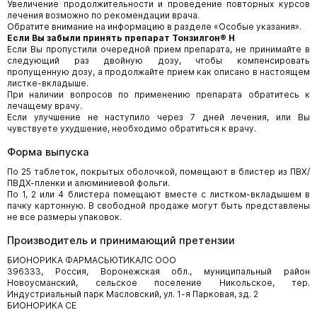
Увеличение продолжительности и проведение повторных курсов
лечения возможно по рекомендации врача.
Обратите внимание на информацию в разделе «Особые указания».
Если Вы забыли принять препарат Тонзилгон® Н
Если Вы пропустили очередной прием препарата, не принимайте в
следующий раз двойную дозу, чтобы компенсировать
пропущенную дозу, а продолжайте прием как описано в настоящем
листке-вкладыше.
При наличии вопросов по применению препарата обратитесь к
лечащему врачу.
Если улучшение не наступило через 7 дней лечения, или Вы
чувствуете ухудшение, необходимо обратиться к врачу.
Форма выпуска
По 25 таблеток, покрытых оболочкой, помещают в блистер из ПВХ/
ПВДХ-пленки и алюминиевой фольги.
По 1, 2 или 4 блистера помещают вместе с листком-вкладышем в
пачку картонную. В свободной продаже могут быть представлены
не все размеры упаковок.
Производитель и принимающий претензии
БИОНОРИКА ФАРМАСЬЮТИКАЛС ООО
396333, Россия, Воронежская обл., муниципальный район
Новоусманский, сельское поселение Никольское, тер.
Индустриальный парк Масловский, ул. 1-я Парковая, зд. 2
БИОНОРИКА СЕ