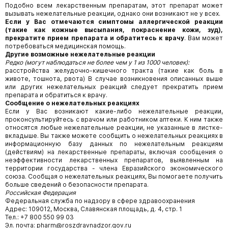
Подобно всем лекарственным препаратам, этот препарат может
вызывать нежелательные реакции, однако они возникают не у всех.
Если у Вас
отмечаются симптомы аллергической реакции
(такие как кожные высыпания, покраснение кожи, зуд),
прекратите прием препарата и обратитесь к врачу
. Вам может
потребоваться медицинская помощь.
Другие возможные нежелательные реакции
Редко (могут наблюдаться не более чем у 1 из 1000 человек):
расстройства желудочно-кишечного тракта (такие как боль в
животе, тошнота, рвота) В случае возникновения описанных выше
или других нежелательных реакций следует прекратить прием
препарата и обратиться к врачу.
Сообщение о нежелательных реакциях
Если у Вас возникают какие-либо нежелательные реакции,
проконсультируйтесь с врачом или работником аптеки. К ним также
относятся любые нежелательные реакции, не указанные в листке-
вкладыше. Вы также можете сообщить о нежелательных реакциях в
информационную базу данных по нежелательным реакциям
(действиям) на лекарственные препараты, включая сообщения о
неэффективности лекарственных препаратов, выявленным на
территории государства - члена Евразийского экономического
союза. Сообщая о нежелательных реакциях, Вы помогаете получить
больше сведений о безопасности препарата.
Российская Федерация
Федеральная служба по надзору в сфере здравоохранения
Адрес: 109012, Москва, Славянская площадь, д. 4, стр. 1
Тел.: +7 800 550 99 03
Эл. почта: pharm@roszdravnadzor.gov.ru