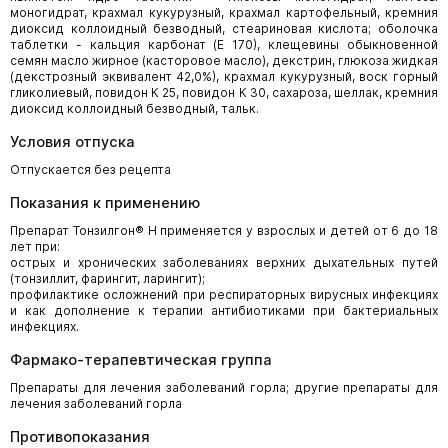
моногидрат, крахмал кукурузный, крахмал картофельный, кремния
диоксид коллоидный безводный, стеариновая кислота; оболочка
таблетки - кальция карбонат (Е 170), клещевины обыкновенной
семян масло жирное (касторовое масло), декстрин, глюкоза жидкая
(декстрозный эквивалент 42,0%), крахмал кукурузный, воск горный
гликолиевый, повидон К 25, повидон К 30, сахароза, шеллак, кремния
диоксид коллоидный безводный, тальк.
Условия отпуска
Отпускается без рецепта
Показания к применению
Препарат Тонзилгон® Н применяется у взрослых и детей от 6 до 18
лет при:
острых и хронических заболеваниях верхних дыхательных путей
(тонзиллит, фарингит, ларингит);
профилактике осложнений при респираторных вирусных инфекциях
и как дополнение к терапии антибиотиками при бактериальных
инфекциях.
Фармако-терапевтическая группа
Препараты для лечения заболеваний горла; другие препараты для
лечения заболеваний горла
Противопоказания