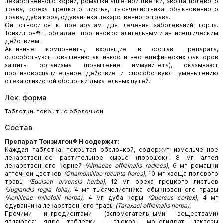
лекарственного корни, ромашки аптечной цветки, хвоща полевого
трава, ореха грецкого листья, тысячелистника обыкновенного
трава, дуба кора, одуванчика лекарственного трава.
Он относится к препаратам для лечения заболеваний горла.
Тонзилгон® Н обладает противовоспалительным и антисептическим
действием.
Активные компоненты, входящие в состав препарата,
способствуют повышению активности неспецифических факторов
защиты организма (повышение иммунитета), оказывают
противовоспалительное действие и способствуют уменьшению
отека слизистой оболочки дыхательных путей.
Лек. форма
Таблетки, покрытые оболочкой
Состав
Препарат Тонзилгон® Н содержит:
Каждая таблетка, покрытая оболочкой, содержит измельченное
лекарственное растительное сырье (порошок): 8 мг алтея
лекарственного корней
(
Althaeae
officinalis
radices
),
6 мг ромашки
аптечной цветков
(
Chamomillae
recutita
flores
),
10 мг хвоща полевого
травы
(
Equiseti
arvensis
herba
),
12 мг ореха грецкого листьев
(
Juglandis
regia
folia
),
4 мг тысячелистника обыкновенного травы
(
Achilleae
millefolii
herba
),
4 мг дуба коры
(
Quercus
cortex
),
4 мг
одуванчика лекарственного травы
(
Taraxaci
officinalis
herba
).
Прочими ингредиентами (вспомогательными веществами)
являются: ядро таблетки - глюкозы моногидрат, лактозы