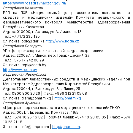
https://www.roszdravnadzor.gov.ru/
Республика Казахстан
РГП на ПХВ «Национальный центр экспертизы лекарственных
средств и медицинских изделий» Комитета медицинского и
фармацевтического контроля Министерства здравоохранения
Республики Казахстан
Адрес: 010000, г. Астана, ул. А. Иманова, 13
Тел.: +7 7172 235 135
Эл. почта: pdlc@dari.kz
http://www.ndda.kz
Республика Беларусь
УП «Центр экспертиз и испытаний в здравоохранении»
Адрес: 220037, г. Минск, пер. Товарищеский, 2а
Тел.: +375 17 242 00 29
Эл. почта: rcpl@rceth.by
http://www.rceth.bv
Кыргызская Республика
Департамент лекарственных средств и медицинских изделий при
Министерстве Здравоохранения Кыргызской Республики
Адрес: 720044, г. Бишкек, ул. 3-я Линия, 25
Тел.: 0800 800 26 26 | Факс: +996 312 21 05 08
Эл. почта: dlsmi@pharm.kg |
http://pharm.kg
Республика Армения
«Центр экспертизы лекарств и медицинских технологий» ГНКО
Адрес: 0051, г. Ереван, пр. Комитаса, 49/5
Тел.: +374 10 23 16 82 | Горячая линия: +374 10 20 05 05 | Факс: +374
10 23 21 18
Эл. почта: info@ampra.am |
http://pharm.am
.