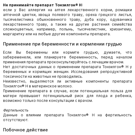
Не принимайте препарат Тонзилгон® Н:
если у Вас аллергия на алтея лекарственного корни, ромашки
аптечной цветки, хвоща полевого траву, ореха грецкого листья,
тысячелистника обыкновенного траву, дуба кору, одуванчика
лекарственного траву, а также на другие растения семейства
сложноцветных, например, полынь, тысячелистник, хризантему,
маргаритку или на любые другие компоненты препарата.
Применение при беременности и кормлении грудью
Если Вы беременны или кормите грудью, думаете, что
забеременели, или планируете беременность, перед началом
применения препарата проконсультируйтесь с лечащим врачом.
Нет достаточных данных о применении препарата Тонзилгон® Н у
беременных и кормящих женщин. Исследования репродуктивной
токсичности на животных не проводились.
Неизвестно, выделяются ли активные компоненты препарата
Тонзилгон® Н в материнское молоко.
Применение препарата в случае, если потенциальная польза для
матери превышает потенциальный риск для плода и ребенка,
возможно только после консультации с врачом.
Фертильность
Данные о влиянии препарата Тонзилгон® Н на фертильность
отсутствуют.
Побочное действие