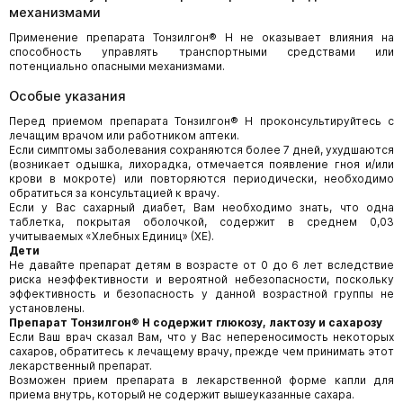
механизмами
Применение препарата Тонзилгон® Н не оказывает влияния на
способность управлять транспортными средствами или
потенциально опасными механизмами.
Особые указания
Перед приемом препарата Тонзилгон® Н проконсультируйтесь с
лечащим врачом или работником аптеки.
Если симптомы заболевания сохраняются более 7 дней, ухудшаются
(возникает одышка, лихорадка, отмечается появление гноя и/или
крови в мокроте) или повторяются периодически, необходимо
обратиться за консультацией к врачу.
Если у Вас сахарный диабет, Вам необходимо знать, что одна
таблетка, покрытая оболочкой, содержит в среднем 0,03
учитываемых «Хлебных Единиц» (ХЕ).
Дети
Не давайте препарат детям в возрасте от 0 до 6 лет вследствие
риска неэффективности и вероятной небезопасности, поскольку
эффективность и безопасность у данной возрастной группы не
установлены.
Препарат Тонзилгон® Н содержит глюкозу, лактозу и сахарозу
Если Ваш врач сказал Вам, что у Вас непереносимость некоторых
сахаров, обратитесь к лечащему врачу, прежде чем принимать этот
лекарственный препарат.
Возможен прием препарата в лекарственной форме капли для
приема внутрь, который не содержит вышеуказанные сахара.