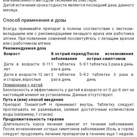
или нанесенного методом тиснения на блистере.
Датой истечения срока годности является последний день данного
месяца.
Способ применения и дозы
Всегда принимайте препарат в полном соответствии с листком-
вкладышем или с рекомендациями лечащего врача или работника
аптеки. При появлении сомнений посоветуйтесь с лечащим врачом
или с работником аптеки.
Рекомендуемая доза
Возраст
В острый период
После исчезновения
заболевания
острых симптомов
Дети в возрасте 6-11
1 таблетка 5-6
1 таблетка 3 раза в день
лет
раз в день
Дети в возрасте 12 лет
2 таблетки 5-6
2 таблетки 3 раза в
и старше, взрослые
раз в день
день
Применение у детей
Безопасность и эффективность у детей в возрасте от 0 до 6 лет на
настоящий момент не установлены. Данные отсутствуют.
Путь и (или) способ введения
Препарат Тонзилгон® Н принимают внутрь. Таблетку следует
проглатывать не разжевывая, запивая достаточным количеством
воды (например, 1 стакан).
Продолжительность терапии
Длительность курса лечения зависит от течения заболевания.
После исчезновения острых симптомов заболевания (боль в горле)
следует продолжить лечение препаратом в течение еще 1 недели.