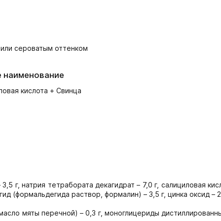
 или сероватым оттенком
е наименование
ловая кислота + Свинца
3,5 г, натрия тетрабората декагидрат – 7,0 г, салициловая кисл
егид (формальдегида раствор, формалин) – 3,5 г, цинка оксид – 25
(масло мяты перечной) – 0,3 г, моноглицериды дистиллированные