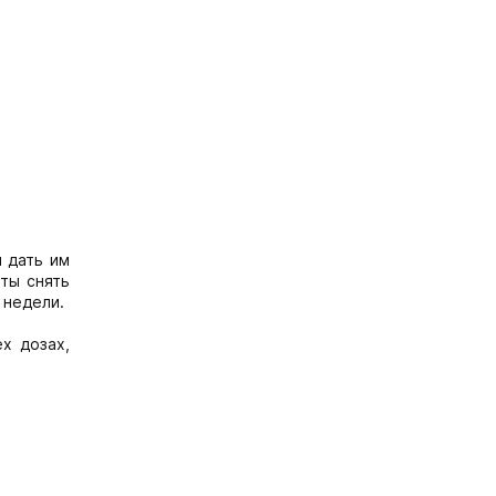
 дать им
сты снять
 недели.
х дозах,