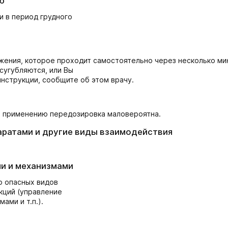
ю
и в период грудного
жения, которое проходит самостоятельно через несколько ми
сугубляются, или Вы
инструкции, сообщите об этом врачу.
по применению передозировка маловероятна.
аратами и другие виды взаимодействия
и и механизмами
о опасных видов
кций (управление
ми и т.п.).