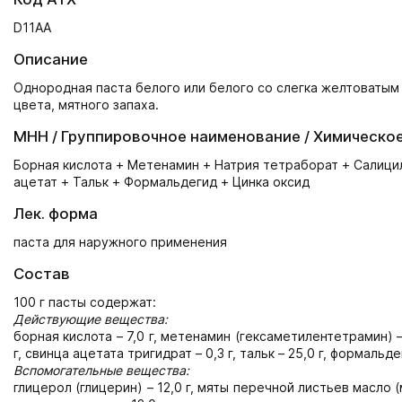
D11AА
Описание
Однородная паста белого или белого со слегка желтоватым
цвета, мятного запаха.
МНН / Группировочное наименование / Химическо
Борная кислота + Метенамин + Натрия тетраборат + Салици
ацетат + Тальк + Формальдегид + Цинка оксид
Лек. форма
паста для наружного применения
Состав
100 г пасты содержат:
Действующие вещества:
борная кислота – 7,0 г, метенамин (гексаметилентетрамин) – 
г, свинца ацетата тригидрат – 0,3 г, тальк – 25,0 г, формальд
Вспомогательные вещества:
глицерол (глицерин) – 12,0 г, мяты перечной листьев масло 