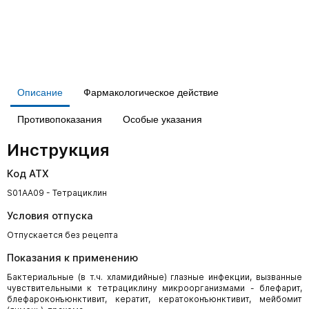
Описание
Фармакологическое действие
Противопоказания
Особые указания
Инструкция
Код АТХ
S01AA09 - Тетрациклин
Условия отпуска
Отпускается без рецепта
Показания к применению
Бактериальные (в т.ч. хламидийные) глазные инфекции, вызванные
чувствительными к тетрациклину микроорганизмами - блефарит,
блефароконъюнктивит, кератит, кератоконъюнктивит, мейбомит