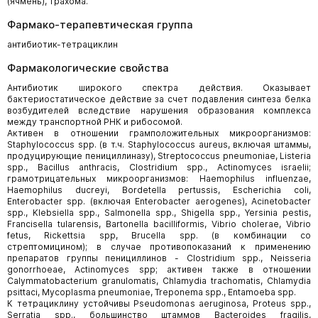
(ячмень), трахома.
Фармако-терапевтическая группа
антибиотик-тетрациклин
Фармакологические свойства
Антибиотик широкого спектра действия. Оказывает
бактериостатическое действие за счет подавления синтеза белка
возбудителей вследствие нарушения образования комплекса
между транспортной РНК и рибосомой.
Активен в отношении грамположительных микроорганизмов:
Staphylococcus spp. (в т.ч. Staphylococcus aureus, включая штаммы,
продуцирующие пенициллиназу), Streptococcus pneumoniae, Listeria
spp., Bacillus anthracis, Clostridium spp., Actinomyces israelii;
грамотрицательных микроорганизмов: Haemophilus influenzae,
Haemophilus ducreyi, Bordetella pertussis, Escherichia coli,
Enterobacter spp. (включая Enterobacter aerogenes), Acinetobacter
spp., Klebsiella spp., Salmonella spp., Shigella spp., Yersinia pestis,
Francisella tularensis, Bartonella bacilliformis, Vibrio cholerae, Vibrio
fetus, Rickettsia spp, Brucella spp. (в комбинации со
стрептомицином); в случае противопоказаний к применению
препаратов группы пенициллинов - Clostridium spp., Neisseria
gonorrhoeae, Actinomyces spp; активен также в отношении
Calymmatobacterium granulomatis, Chlamydia trachomatis, Chlamydia
psittaci, Mycoplasma pneumoniae, Treponema spp., Entamoeba spp.
К тетрациклину устойчивы Pseudomonas aeruginosa, Proteus spp.,
Serratia spp., большинство штаммов Bacteroides fragilis,