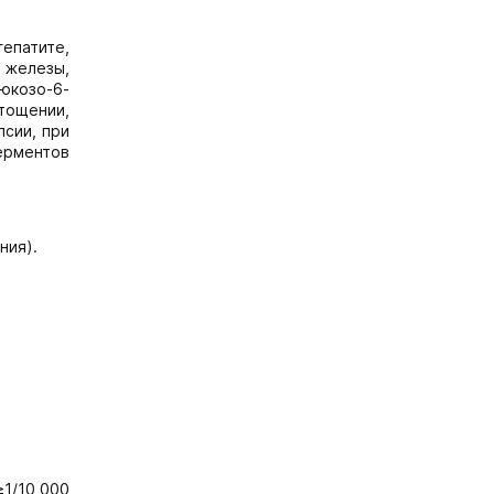
епатите,
 железы,
юкозо-6-
тощении,
сии, при
ерментов
ния).
≥1/10 000