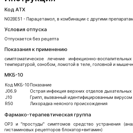
Код АТХ
N02BE51 - Парацетамол, в комбинации с другими препарата
Условия отпуска
Отпускается без рецепта
Показания к применению
симптоматическое лечение инфекционно-воспалительны
температурой, ознобом, ломотой в теле, головной и мышеч
МКБ-10
Код МКБ-10
Показание
J06.9
Острая инфекция верхних отделов дыхательных
J10
Грипп, вызванный идентифицированным вирусом 
R50
Лихорадка неясного происхождения
Фармако-терапевтическая группа
ОРЗ и "простуды" симптомов средство устранения (ана
гистаминовых рецепторов блокатор+витамин)