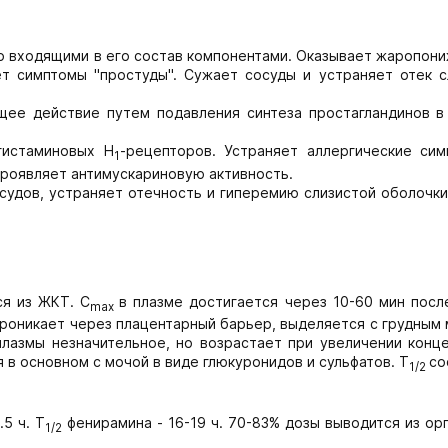
о входящими в его состав компонентами. Оказывает жаропон
т симптомы "простуды". Сужает сосуды и устраняет отек с
е действие путем подавления синтеза простагландинов в
гистаминовых H
-рецепторов. Устраняет аллергические сим
1
проявляет антимускариновую активность.
судов, устраняет отечность и гиперемию слизистой оболочки
ся из ЖКТ. C
в плазме достигается через 10-60 мин посл
max
Проникает через плацентарный барьер, выделяется с грудным
лазмы незначительное, но возрастает при увеличении конце
в основном с мочой в виде глюкуронидов и сульфатов. T
со
1/2
5 ч. T
фенирамина - 16-19 ч. 70-83% дозы выводится из ор
1/2