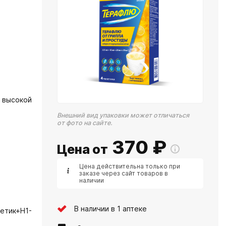
 высокой
Внешний вид упаковки может отличаться
от фото на сайте.
370
₽
Цена от
Цена действительна только при
заказе через сайт товаров в
наличии
В наличии в 1 аптеке
етик+H1-