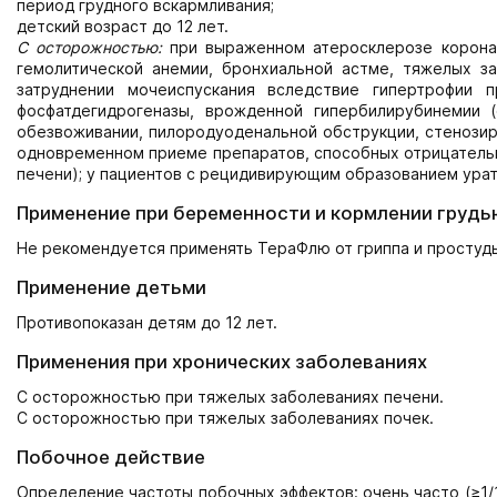
период грудного вскармливания;
детский возраст до 12 лет.
С осторожностью:
при выраженном атеросклерозе коронар
гемолитической анемии, бронхиальной астме, тяжелых за
затруднении мочеиспускания вследствие гипертрофии п
фосфатдегидрогеназы, врожденной гипербилирубинемии 
обезвоживании, пилородуоденальной обструкции, стенозир
одновременном приеме препаратов, способных отрицательн
печени); у пациентов с рецидивирующим образованием урат
Применение при беременности и кормлении грудь
Не рекомендуется применять ТераФлю от гриппа и простуды
Применение детьми
Противопоказан детям до 12 лет.
Применения при хронических заболеваниях
С осторожностью при тяжелых заболеваниях печени.
С осторожностью при тяжелых заболеваниях почек.
Побочное действие
Определение частоты побочных эффектов: очень часто (≥1/10)