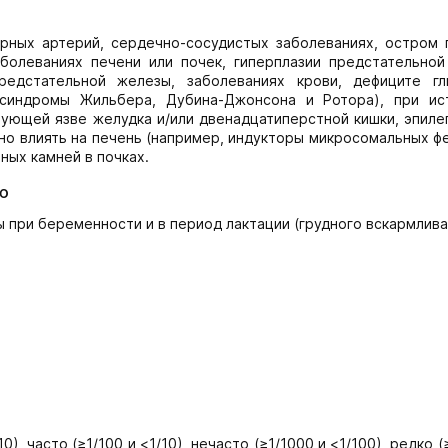
ных артерий, сердечно-сосудистых заболеваниях, остром г
болеваниях печени или почек, гиперплазии предстательной
редстательной железы, заболеваниях крови, дефиците гл
(синдромы Жильбера, Дубина-Джонсона и Ротора), при ис
ующей язве желудка и/или двенадцатиперстной кишки, эпилеп
о влиять на печень (например, индукторы микросомальных ф
ных камней в почках.
ю
 при беременности и в период лактации (грудного вскармлива
, часто (≥1/100 и <1/10), нечасто (≥1/1000 и <1/100), редко (