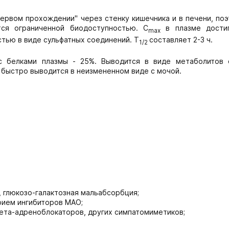
ервом прохождении" через стенку кишечника и в печени, поэ
тся ограниченной биодоступностью. C
в плазме дости
max
стью в виде сульфатных соединений. T
составляет 2-3 ч.
1/2
с белками плазмы - 25%. Выводится в виде метаболитов 
 быстро выводится в неизмененном виде с мочой.
 глюкозо-галактозная мальабсорбция;
рием ингибиторов МАО;
ета-адреноблокаторов, других симпатомиметиков;