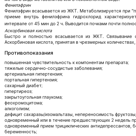
Фенилэфрин
Фенилэфрин всасывается из ЖКТ. Метаболизируется при "п
приеме внутрь фенилэфрина гидрохлорид характеризуе
интервале от 45 мин до 2 ч. Выводится почками почти полно
Аскорбиновая кислота
Быстро и полностью всасывается из ЖКТ. Связывание 
Аскорбиновая кислота, принятая в чрезмерных количествах,
Противопоказания
повышенная чувствительность к компонентам препарата;
тяжелые сердечно-сосудистые заболевания;
артериальная гипертензия;
портальная гипертензия;
сахарный диабет;
гипертиреоз;
закрытоугольная глаукома;
феохромоцитома;
алкоголизм;
дефицит сахаразы/изомальтазы, непереносимость фруктозы,
одновременный или в течение предшествующих 2 недель п
одновременный прием трициклических антидепрессантов, б
беременность;