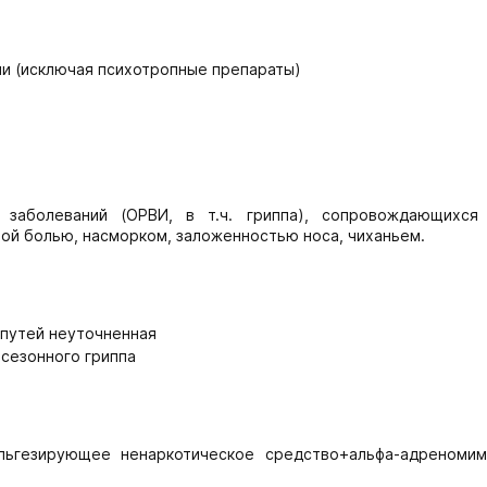
ми (исключая психотропные препараты)
х заболеваний (ОРВИ, в т.ч. гриппа), сопровождающихся
ной болью, насморком, заложенностью носа, чиханьем.
 путей неуточненная
сезонного гриппа
льгезирующее ненаркотическое средство+альфа-адреномим