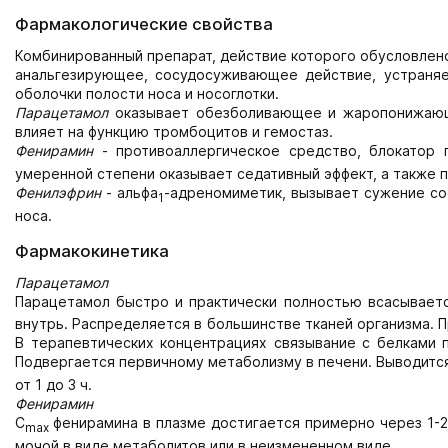
Фармакологические свойства
Комбинированный препарат, действие которого обусловлен
анальгезирующее, сосудосуживающее действие, устраняе
оболочки полости носа и носоглотки.
Парацетамол
оказывает обезболивающее и жаропонижающе
влияет на функцию тромбоцитов и гемостаз.
Фенирамин
- противоаллергическое средство, блокатор 
умеренной степени оказывает седативный эффект, а также 
Фенилэфрин
- альфа
-адреномиметик, вызывает сужение со
1
носа.
Фармакокинетика
Парацетамол
Парацетамол быстро и практически полностью всасывает
внутрь. Распределяется в большинстве тканей организма. 
В терапевтических концентрациях связывание с белками п
Подвергается первичному метаболизму в печени. Выводится 
от 1 до 3 ч.
Фенирамин
C
фенирамина в плазме достигается примерно через 1-2.
max
мочой в виде метаболитов или в неизмененном виде.