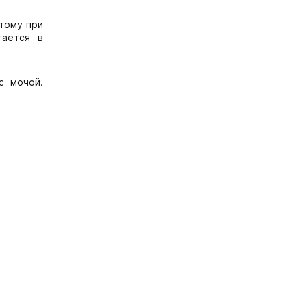
тому при
гается в
с мочой.