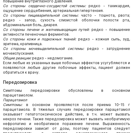
повышение внутриглазного давления.
Со стороны сердечно-сосудистой системы:
редко - тахикардия,
ощущение сердцебиения, артериальная гипертензия.
Со стороны пищеварительной системы:
часто - тошнота, рвота;
редко - запор, сухость слизистой оболочки полости рта,
абдоминальная боль, диарея.
Со стороны печени и желчевыводящих путей:
редко - повышение
активности печеночных ферментов.
Со стороны кожи и подкожных тканей:
редко - кожная сыпь, зуд,
эритема, крапивница.
Со стороны мочевыделительной системы:
редко - затруднение
мочеиспускания.
Общие реакции:
редко - недомогание.
Если любые из указанных выше побочных эффектов усугубляются и
появляются любые другие побочные эффекты, пациент должен
обратиться к врачу.
Передозировка
Симптомы передозировки обусловлены в основном
парацетамолом.
Парацетамол
Симптомы:
в основном проявляются после приема 10-15 г
парацетамола. В тяжелых случаях передозировки парацетамол
оказывает гепатотоксическое действие, в т.ч. может вызвать
некроз печени. Также передозировка может вызвать необратимую
нефропатию и необратимое поражение печени. Выраженность
передозировки зависит от дозы, поэтому пациентов следует