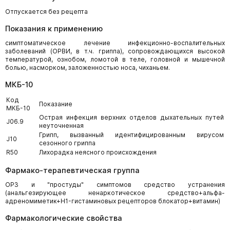
Отпускается без рецепта
Показания к применению
симптоматическое лечение инфекционно-воспалительных
заболеваний (ОРВИ, в т.ч. гриппа), сопровождающихся высокой
температурой, ознобом, ломотой в теле, головной и мышечной
болью, насморком, заложенностью носа, чиханьем.
МКБ-10
Код
Показание
МКБ-10
Острая инфекция верхних отделов дыхательных путей
J06.9
неуточненная
Грипп, вызванный идентифицированным вирусом
J10
сезонного гриппа
R50
Лихорадка неясного происхождения
Фармако-терапевтическая группа
ОРЗ и "простуды" симптомов средство устранения
(анальгезирующее ненаркотическое средство+альфа-
адреномиметик+H1-гистаминовых рецепторов блокатор+витамин)
Фармакологические свойства