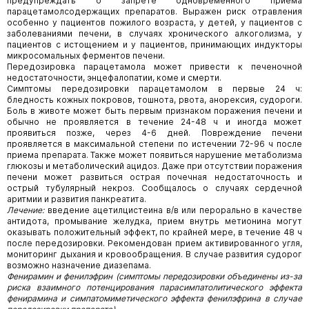
предупреждать о запрете одновременного приема
парацетамолсодержащих препаратов. Выражен риск отравления
особенно у пациентов пожилого возраста, у детей, у пациентов с
заболеваниями печени, в случаях хронического алкоголизма, у
пациентов с истощением и у пациентов, принимающих индукторы
микросомальных ферментов печени.
Передозировка парацетамола может привести к печеночной
недостаточности, энцефалопатии, коме и смерти.
Симптомы передозировки парацетамолом в первые 24 ч:
бледность кожных покровов, тошнота, рвота, анорексия, судороги.
Боль в животе может быть первым признаком поражения печени и
обычно не проявляется в течение 24-48 ч и иногда может
проявиться позже, через 4-6 дней. Повреждение печени
проявляется в максимальной степени по истечении 72-96 ч после
приема препарата. Также может появиться нарушение метаболизма
глюкозы и метаболический ацидоз. Даже при отсутствии поражения
печени может развиться острая почечная недостаточность и
острый тубулярный некроз. Сообщалось о случаях сердечной
аритмии и развития панкреатита.
Лечение:
введение ацетилцистеина в/в или перорально в качестве
антидота, промывание желудка, прием внутрь метионина могут
оказывать положительный эффект, по крайней мере, в течение 48 ч
после передозировки. Рекомендован прием активированного угля,
мониторинг дыхания и кровообращения. В случае развития судорог
возможно назначение диазепама.
Фенирамин и фенилэфрин (симптомы передозировки объединены из-за
риска взаимного потенцирования парасимпатолитического эффекта
фенирамина и симпатомиметического эффекта фенилэфрина в случае