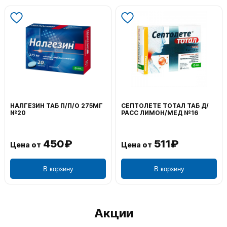
ТАЛ ТАБ Д/
ВОЛЬТАРЕН ЭМУЛЬГЕЛЬ
ФЕНИСТИЛ ГЕЛ
МЕД №16
НАРУЖ 2% 100Г
0,1% 50Г
1₽
1 195₽
80
Цена от
Цена от
рзину
В корзину
В корз
Акции