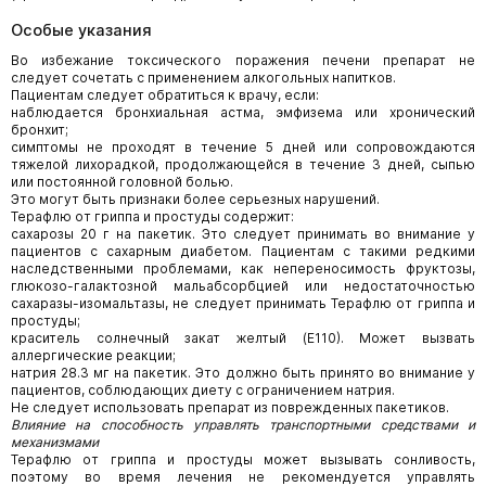
Особые указания
Во избежание токсического поражения печени препарат не
следует сочетать с применением алкогольных напитков.
Пациентам следует обратиться к врачу, если:
наблюдается бронхиальная астма, эмфизема или хронический
бронхит;
симптомы не проходят в течение 5 дней или сопровождаются
тяжелой лихорадкой, продолжающейся в течение 3 дней, сыпью
или постоянной головной болью.
Это могут быть признаки более серьезных нарушений.
Терафлю от гриппа и простуды содержит:
сахарозы 20 г на пакетик. Это следует принимать во внимание у
пациентов с сахарным диабетом. Пациентам с такими редкими
наследственными проблемами, как непереносимость фруктозы,
глюкозо-галактозной мальабсорбцией или недостаточностью
сахаразы-изомальтазы, не следует принимать Терафлю от гриппа и
простуды;
краситель солнечный закат желтый (Е110). Может вызвать
аллергические реакции;
натрия 28.3 мг на пакетик. Это должно быть принято во внимание у
пациентов, соблюдающих диету с ограничением натрия.
Не следует использовать препарат из поврежденных пакетиков.
Влияние на способность управлять транспортными средствами и
механизмами
Терафлю от гриппа и простуды может вызывать сонливость,
поэтому во время лечения не рекомендуется управлять