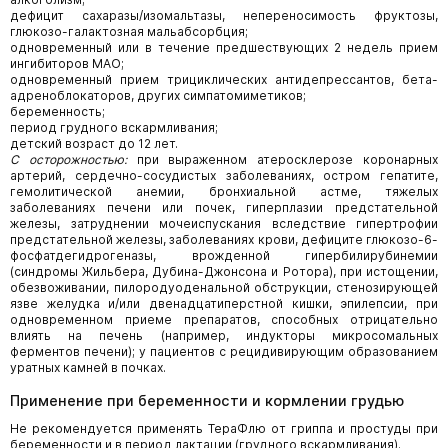
дефицит сахаразы/изомальтазы, непереносимость фруктозы,
глюкозо-галактозная мальабсорбция;
одновременный или в течение предшествующих 2 недель прием
ингибиторов МАО;
одновременный прием трициклических антидепрессантов, бета-
адреноблокаторов, других симпатомиметиков;
беременность;
период грудного вскармливания;
детский возраст до 12 лет.
С осторожностью:
при выраженном атеросклерозе коронарных
артерий, сердечно-сосудистых заболеваниях, остром гепатите,
гемолитической анемии, бронхиальной астме, тяжелых
заболеваниях печени или почек, гиперплазии предстательной
железы, затруднении мочеиспускания вследствие гипертрофии
предстательной железы, заболеваниях крови, дефиците глюкозо-6-
фосфатдегидрогеназы, врожденной гипербилирубинемии
(синдромы Жильбера, Дубина-Джонсона и Ротора), при истощении,
обезвоживании, пилородуоденальной обструкции, стенозирующей
язве желудка и/или двенадцатиперстной кишки, эпилепсии, при
одновременном приеме препаратов, способных отрицательно
влиять на печень (например, индукторы микросомальных
ферментов печени); у пациентов с рецидивирующим образованием
уратных камней в почках.
Применение при беременности и кормлении грудью
Не рекомендуется применять ТераФлю от гриппа и простуды при
беременности и в период лактации (грудного вскармливания).