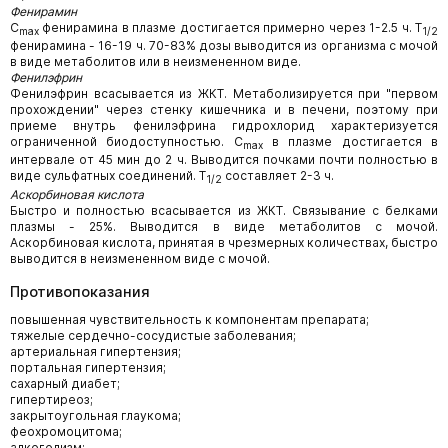
Фенирамин
C
фенирамина в плазме достигается примерно через 1-2.5 ч. T
max
1/2
фенирамина - 16-19 ч. 70-83% дозы выводится из организма с мочой
в виде метаболитов или в неизмененном виде.
Фенилэфрин
Фенилэфрин всасывается из ЖКТ. Метаболизируется при "первом
прохождении" через стенку кишечника и в печени, поэтому при
приеме внутрь фенилэфрина гидрохлорид характеризуется
ограниченной биодоступностью. C
в плазме достигается в
max
интервале от 45 мин до 2 ч. Выводится почками почти полностью в
виде сульфатных соединений. T
составляет 2-3 ч.
1/2
Аскорбиновая кислота
Быстро и полностью всасывается из ЖКТ. Связывание с белками
плазмы - 25%. Выводится в виде метаболитов с мочой.
Аскорбиновая кислота, принятая в чрезмерных количествах, быстро
выводится в неизмененном виде с мочой.
Противопоказания
повышенная чувствительность к компонентам препарата;
тяжелые сердечно-сосудистые заболевания;
артериальная гипертензия;
портальная гипертензия;
сахарный диабет;
гипертиреоз;
закрытоугольная глаукома;
феохромоцитома;
алкоголизм;