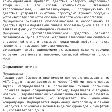
Комбинированный препарат, действие которого обусловлено
входящими в его состав компонентами. Оказывает
жаропонижающее, анальгезирующее, сосудосуживающее
действие, устраняет симптомы "простуды". Сужает сосуды и
устраняет отек слизистой оболочки полости носа и носоглотки.
Парацетамол
оказывает обезболивающее и жаропонижающее
действие путем подавления синтеза простагландинов в ЦНС. Не
влияет на функцию тромбоцитов и гемостаз.
Фенирамин
- противоаллергическое средство, блокатор
гистаминовых H
-рецепторов. Устраняет аллергические симптомы,
1
в умеренной степени оказывает седативный эффект, а также
проявляет антимускариновую активность.
Фенилэфрин
- альфа
-адреномиметик, вызывает сужение сосудов,
1
устраняет отечность и гиперемию слизистой оболочки полости
носа.
Фармакокинетика
Парацетамол
Парацетамол быстро и практически полностью всасывается из
ЖКТ. C
в плазме достигается через 10-60 мин после приема
max
внутрь. Распределяется в большинстве тканей организма.
Проникает через плацентарный барьер, выделяется с грудным
молоком. В терапевтических концентрациях связывание с белками
плазмы незначительное, но возрастает при увеличении
концентрации. Подвергается первичному метаболизму в печени.
Выводится в основном с мочой в виде глюкуронидов и сульфатов.
T
составляет от 1 до 3 ч.
1/2