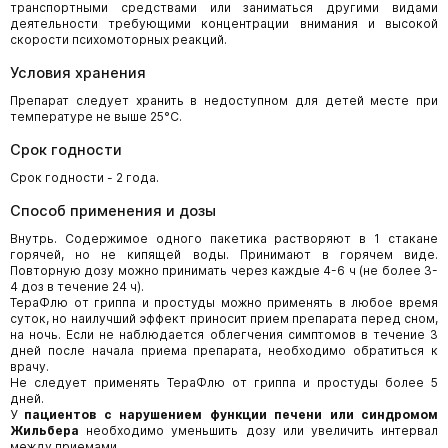
транспортными средствами или заниматься другими видами
деятельности требующими концентрации внимания и высокой
скорости психомоторных реакций.
Условия хранения
Препарат следует хранить в недоступном для детей месте при
температуре не выше 25°С.
Срок годности
Срок годности - 2 года.
Способ применения и дозы
Внутрь. Содержимое одного пакетика растворяют в 1 стакане
горячей, но не кипящей воды. Принимают в горячем виде.
Повторную дозу можно принимать через каждые 4-6 ч (не более 3-
4 доз в течение 24 ч).
ТераФлю от гриппа и простуды можно применять в любое время
суток, но наилучший эффект приносит прием препарата перед сном,
на ночь. Если не наблюдается облегчения симптомов в течение 3
дней после начала приема препарата, необходимо обратиться к
врачу.
Не следует применять ТераФлю от гриппа и простуды более 5
дней.
У
пациентов с нарушением функции печени или синдромом
Жильбера
необходимо уменьшить дозу или увеличить интервал
между приемами.