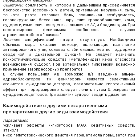
передозировки препарата)
Симптомы:
сонливость, к которой в дальнейшем присоединяется
беспокойство (особенно у детей), зрительные нарушения, сыпь,
тошнота, рвота, головная боль, повышенная возбудимость,
головокружение, бессонница, нарушения кровообращения, кома,
судороги, изменения поведения, повышение АД и брадикардия. При
передозировке фенирамина сообщалось о случаях
атропиноподобного "психоза".
Лечение:
специфический антидот отсутствует. Необходимы
обычные меры оказания помощи, включающие назначение
активированного угля, солевых слабительных, мер по поддержке
сердечной и дыхательной функций. Не следует назначать
психостимулирующие средства (метилфенидат) из-за опасности
возникновения судорог. При артериальной гипотензии возможно
применение вазопрессорных препаратов.
В случае повышения АД возможно в/в введение альфа-
адреноблокаторов, т.к. фенилэфрин является селективным
агонистом α
-адренорецепторов, следовательно гипотензивный
1
эффект при передозировке следует лечить путем блокирования
α
-адренорецепторов. При развитии судорог вводить диазепам.
1
Взаимодействие с другими лекарственными
препаратами и другие виды взаимодействия
Парацетамол
Усиливает эффекты ингибиторов МАО, седативных средств,
этанола.
Риск гепатотоксического действия парацетамола повышается при