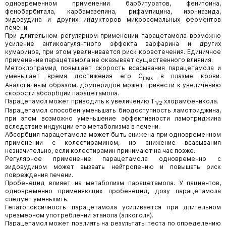
одновременном применении барбитуратов, фенитоина,
фенобарбитала, карбамазепина, рифампицина, изониазида,
зидовудина и других индукторов микросомальных ферментов
печени.
При длительном регулярном применении парацетамола возможно
усиление антикоагулянтного эффекта варфарина и других
кумаринов, при этом увеличивается риск кровотечения. Единичное
применение парацетамола не оказывает существенного влияния.
Метоклопрамид повышает скорость всасывания парацетамола и
уменьшает время достижения его C
в плазме крови.
max
Аналогичным образом, домперидон может привести к увеличению
скорости абсорбции парацетамола.
Парацетамол может приводить к увеличению T
хлорамфеникола.
1/2
Парацетамол способен уменьшать биодоступность ламотриджина,
при этом возможно уменьшение эффективности ламотриджина
вследствие индукции его метаболизма в печени.
Абсорбция парацетамола может быть снижена при одновременном
применении с колестирамином, но снижение всасывания
незначительно, если колестирамин принимают на час позже.
Регулярное применение парацетамола одновременно с
зидовудином может вызвать нейтропению и повышать риск
повреждения печени.
Пробенецид влияет на метаболизм парацетамола. У пациентов,
одновременно применяющих пробенецид, дозу парацетамола
следует уменьшить.
Гепатотоксичность парацетамола усиливается при длительном
чрезмерном употреблении этанола (алкоголя).
Парацетамол может повлиять на результаты теста по определению