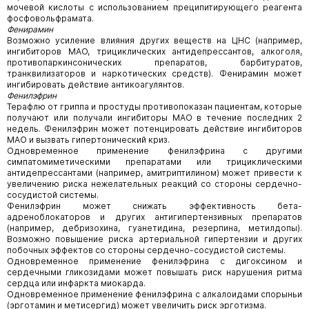
мочевой кислоты с использованием преципитирующего реагента
фосфовольфрамата.
Фенирамин
Возможно усиление влияния других веществ на ЦНС (например,
ингибиторов МАО, трициклических антидепрессантов, алкоголя,
противопаркинсонических препаратов, барбитуратов,
транквилизаторов и наркотических средств). Фенирамин может
ингибировать действие антикоагулянтов.
Фенилэфрин
Терафлю от гриппа и простуды противопоказан пациентам, которые
получают или получали ингибиторы МАО в течение последних 2
недель. Фенилэфрин может потенцировать действие ингибиторов
МАО и вызвать гипертонический криз.
Одновременное применение фенилэфрина с другими
симпатомиметическими препаратами или трициклическими
антидепрессантами (например, амитриптилином) может привести к
увеличению риска нежелательных реакций со стороны сердечно-
сосудистой системы.
Фенилэфрин может снижать эффективность бета-
адреноблокаторов и других антигипертензивных препаратов
(например, дебризохина, гуанетидина, резерпина, метилдопы).
Возможно повышение риска артериальной гипертензии и других
побочных эффектов со стороны сердечно-сосудистой системы.
Одновременное применение фенилэфрина с дигоксином и
сердечными гликозидами может повышать риск нарушения ритма
сердца или инфаркта миокарда.
Одновременное применение фенилэфрина с алкалоидами спорыньи
(эрготамин и метисергид) может увеличить риск эрготизма.