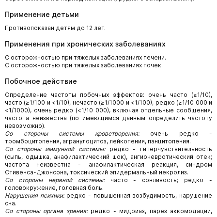
Применение детьми
Противопоказан детям до 12 лет.
Применения при хронических заболеваниях
С осторожностью при тяжелых заболеваниях печени.
С осторожностью при тяжелых заболеваниях почек.
Побочное действие
Определение частоты побочных эффектов: очень часто (≥1/10),
часто (≥1/100 и <1/10), нечасто (≥1/1000 и <1/100), редко (≥1/10 000 и
<1/1000), очень редко (<1/10 000), включая отдельные сообщения,
частота неизвестна (по имеющимся данным определить частоту
невозможно).
Со стороны системы кроветворения:
очень редко -
тромбоцитопения, агранулоцитоз, лейкопения, панцитопения.
Со стороны иммунной системы:
редко - гиперчувствительность
(сыпь, одышка, анафилактический шок), ангионевротический отек;
частота неизвестна - анафилактическая реакция, синдром
Стивенса-Джонсона, токсический эпидермальный некролиз.
Со стороны нервной системы:
часто - сонливость; редко -
головокружение, головная боль.
Нарушения психики:
редко - повышенная возбудимость, нарушение
сна.
Со стороны органа зрения:
редко - мидриаз, парез аккомодации,