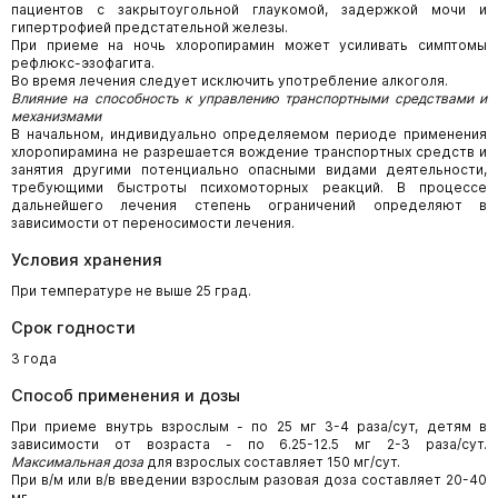
пациентов с закрытоугольной глаукомой, задержкой мочи и
гипертрофией предстательной железы.
При приеме на ночь хлоропирамин может усиливать симптомы
рефлюкс-эзофагита.
Во время лечения следует исключить употребление алкоголя.
Влияние на способность к управлению транспортными средствами и
механизмами
В начальном, индивидуально определяемом периоде применения
хлоропирамина не разрешается вождение транспортных средств и
занятия другими потенциально опасными видами деятельности,
требующими быстроты психомоторных реакций. В процессе
дальнейшего лечения степень ограничений определяют в
зависимости от переносимости лечения.
Условия хранения
При температуре не выше 25 град.
Срок годности
3 года
Способ применения и дозы
При приеме внутрь взрослым - по 25 мг 3-4 раза/сут, детям в
зависимости от возраста - по 6.25-12.5 мг 2-3 раза/сут.
Максимальная доза
для взрослых составляет 150 мг/сут.
При в/м или в/в введении взрослым разовая доза составляет 20-40
мг.