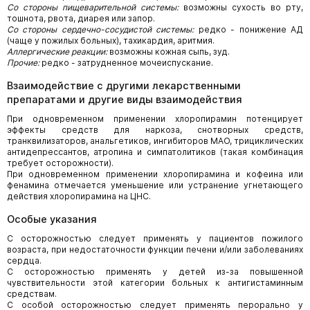
Со стороны пищеварительной системы:
возможны сухость во рту,
тошнота, рвота, диарея или запор.
Со стороны сердечно-сосудистой системы:
редко - понижение АД
(чаще у пожилых больных), тахикардия, аритмия.
Аллергические реакции:
возможны кожная сыпь, зуд.
Прочие:
редко - затрудненное мочеиспускание.
Взаимодействие с другими лекарственными
препаратами и другие виды взаимодействия
При одновременном применении хлоропирамин потенцирует
эффекты средств для наркоза, снотворных средств,
транквилизаторов, анальгетиков, ингибиторов МАО, трициклических
антидепрессантов, атропина и симпатолитиков (такая комбинация
требует осторожности).
При одновременном применении хлоропирамина и кофеина или
фенамина отмечается уменьшение или устранение угнетающего
действия хлоропирамина на ЦНС.
Особые указания
С осторожностью следует применять у пациентов пожилого
возраста, при недостаточности функции печени и/или заболеваниях
сердца.
С осторожностью применять у детей из-за повышенной
чувствительности этой категории больных к антигистаминным
средствам.
С особой осторожностью следует применять перорально у