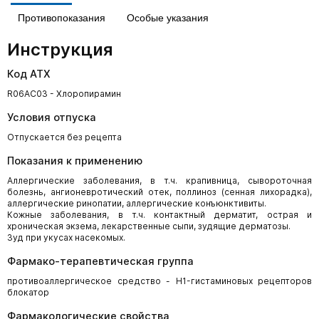
Противопоказания
Особые указания
Инструкция
Код АТХ
R06AC03 - Хлоропирамин
Условия отпуска
Отпускается без рецепта
Показания к применению
Аллергические заболевания, в т.ч. крапивница, сывороточная
болезнь, ангионевротический отек, поллиноз (сенная лихорадка),
аллергические ринопатии, аллергические конъюнктивиты.
Кожные заболевания, в т.ч. контактный дерматит, острая и
хроническая экзема, лекарственные сыпи, зудящие дерматозы.
Зуд при укусах насекомых.
Фармако-терапевтическая группа
противоаллергическое средство - H1-гистаминовых рецепторов
блокатор
Фармакологические свойства