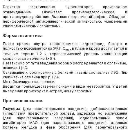
Блокатор гистаминовых H
-рецепторов, производное
1
этилендиамина. Оказывает противоаллергическое и
противозудное действие. Вызывает седативный эффект. Обладает
периферической антихолинергической активностью, умеренными
спазмолитическими свойствами.
Фармакокинетика
После приема внутрь хлоропирамина гидрохлорид быстро и
полностью всасывается из ЖКТ. C
в плазме крови достигается в
max
течение первых 1-2 ч, терапевтический уровень концентрации
сохраняется в течение 3-6 ч.
Независимо от пути введения хорошо распределяется в организме,
включая ЦНС.
Связывание хлоропирамина с белками плазмы составляет 7.9%. Пик
связывания отмечен при pH 7.4.
Метаболизируется в печени.
Вводится преимущественно почками в виде метаболитов. У детей
выведение происходит быстрее, чем у взрослых.
Противопоказания
Глаукома (для парентерального введения), доброкачественная
гиперплазия предстательной железы, задержка мочеиспускания
(для парентерального введения), одновременный прием
ингибиторов МАО (для парентерального введения), язвенная
болезнь желудка в фазе обострения (для парентерального