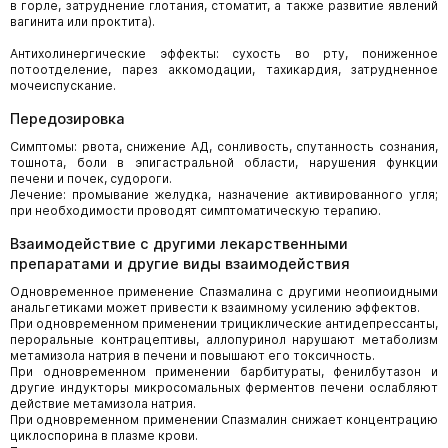
в горле, затруднение глотания, стоматит, а также развитие явлений
вагинита или проктита).
Антихолинергические эффекты: сухость во рту, пониженное
потоотделение, парез аккомодации, тахикардия, затрудненное
мочеиспускание.
Передозировка
Симптомы: рвота, снижение АД, сонливость, спутанность сознания,
тошнота, боли в эпигастральной области, нарушения функции
печени и почек, судороги.
Лечение: промывание желудка, назначение активированного угля;
при необходимости проводят симптоматическую терапию.
Взаимодействие с другими лекарственными
препаратами и другие виды взаимодействия
Одновременное применение Спазмалина с другими неопиоидными
анальгетиками может привести к взаимному усилению эффектов.
При одновременном применении трициклические антидепрессанты,
пероральные контрацептивы, аллопуринол нарушают метаболизм
метамизола натрия в печени и повышают его токсичность.
При одновременном применении барбитураты, фенилбутазон и
другие индукторы микросомальных ферментов печени ослабляют
действие метамизола натрия.
При одновременном применении Спазмалин снижает концентрацию
циклоспорина в плазме крови.