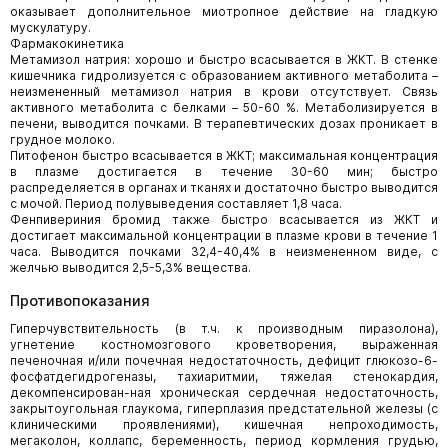
оказывает дополнительное миотропное действие на гладкую
мускулатуру.
Фармакокинетика
Метамизол натрия: хорошо и быстро всасывается в ЖКТ. В стенке
кишечника гидролизуется с образованием активного метаболита –
неизмененный метамизол натрия в крови отсутствует. Связь
активного метаболита с белками – 50-60 %. Метаболизируется в
печени, выводится почками. В терапевтических дозах проникает в
грудное молоко.
Питофенон быстро всасывается в ЖКТ; максимальная концентрация
в плазме достигается в течение 30-60 мин; быстро
распределяется в органах и тканях и достаточно быстро выводится
с мочой. Период полувыведения составляет 1,8 часа.
Фенпивериния бромид также быстро всасывается из ЖКТ и
достигает максимальной концентрации в плазме крови в течение 1
часа. Выводится почками 32,4-40,4% в неизмененном виде, с
желчью выводится 2,5-5,3% вещества.
Противопоказания
Гиперчувствительность (в т.ч. к производным пиразолона),
угнетение костномозгового кроветворения, выраженная
печеночная и/или почечная недостаточность, дефицит глюкозо-6-
фосфатдегидрогеназы, тахиаритмии, тяжелая стенокардия,
декомпенсирован-ная хроническая сердечная недостаточность,
закрытоугольная глаукома, гиперплазия предстательной железы (с
клиническими проявлениями), кишечная непроходимость,
мегаколон, коллапс, беременность, период кормления грудью,