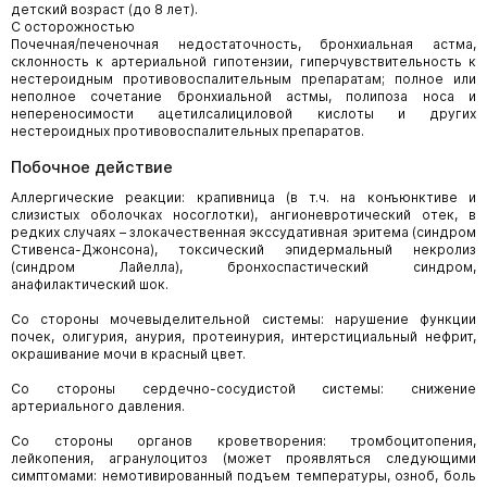
детский возраст (до 8 лет).
С осторожностью
Почечная/печеночная недостаточность, бронхиальная астма,
склонность к артериальной гипотензии, гиперчувствительность к
нестероидным противовоспалительным препаратам; полное или
неполное сочетание бронхиальной астмы, полипоза носа и
непереносимости ацетилсалициловой кислоты и других
нестероидных противовоспалительных препаратов.
Побочное действие
Аллергические реакции: крапивница (в т.ч. на конъюнктиве и
слизистых оболочках носоглотки), ангионевротический отек, в
редких случаях – злокачественная экссудативная эритема (синдром
Стивенса-Джонсона), токсический эпидермальный некролиз
(синдром Лайелла), бронхоспастический синдром,
анафилактический шок.
Со стороны мочевыделительной системы: нарушение функции
почек, олигурия, анурия, протеинурия, интерстициальный нефрит,
окрашивание мочи в красный цвет.
Со стороны сердечно-сосудистой системы: снижение
артериального давления.
Со стороны органов кроветворения: тромбоцитопения,
лейкопения, агранулоцитоз (может проявляться следующими
симптомами: немотивированный подъем температуры, озноб, боль