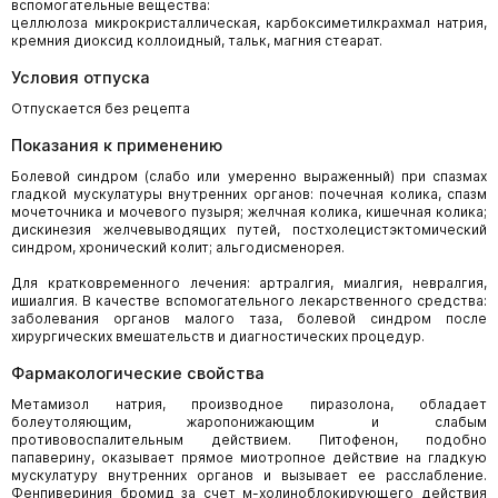
вспомогательные вещества:
целлюлоза микрокристаллическая, карбоксиметилкрахмал натрия,
кремния диоксид коллоидный, тальк, магния стеарат.
Условия отпуска
Отпускается без рецепта
Показания к применению
Болевой синдром (слабо или умеренно выраженный) при спазмах
гладкой мускулатуры внутренних органов: почечная колика, спазм
мочеточника и мочевого пузыря; желчная колика, кишечная колика;
дискинезия желчевыводящих путей, постхолецистэктомический
синдром, хронический колит; альгодисменорея.
Для кратковременного лечения: артралгия, миалгия, невралгия,
ишиалгия. В качестве вспомогательного лекарственного средства:
заболевания органов малого таза, болевой синдром после
хирургических вмешательств и диагностических процедур.
Фармакологические свойства
Метамизол натрия, производное пиразолона, обладает
болеутоляющим, жаропонижающим и слабым
противовоспалительным действием. Питофенон, подобно
папаверину, оказывает прямое миотропное действие на гладкую
мускулатуру внутренних органов и вызывает ее расслабление.
Фенпивериния бромид за счет м-холиноблокирующего действия