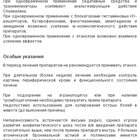
При одновременном применении седативные средства и
транквилизаторы усиливают анальгезирующее действие
Спазмалина.
При одновременном применении с блокаторами гистаминовых Н1-
рецепторов, бутирофенонами, фенотиазинами, амантадином и
хинидином возможно усиление м-холинолитического действия
препаратов.
При одновременном применении с этанолом возможно взаимное
усиление эффектов.
Особые указания
В период лечения препаратом не рекомендуется принимать этанол.
При длительном (более недели) лечении необходим контроль
картины периферической крови и функционального состояния
печени.
При подозрении на агранулоцитоз или при наличии
тромбоцитопении необходимо прекратить прием препарата.
Недопустимо использование для купирования острых болей в
животе (до выяснения причины).
Непереносимость встречается весьма редко, однако угроза
развития анафилактического шока после в/в введения препарата
относительно выше, чем после приема препарата внутрь. У больных
атонической бронхиальной астмой и поллинозами имеется