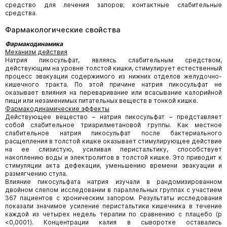
средство для лечения запоров; контактные слабительные
средства.
Фармакологические свойства
Фармакодинамика
Механизм действия
Натрия пикосульфат, являясь слабительным средством,
действующим на уровне толстой кишки, стимулирует естественный
процесс эвакуации содержимого из нижних отделов желудочно-
кишечного тракта. По этой причине натрия пикосульфат не
оказывает влияния на переваривание или всасывание калорийной
пищи или незаменимых питательных веществ в тонкой кишке.
Фармакодинамические эффекты
Действующее вещество – натрия пикосульфат – представляет
собой слабительное триарилметановой группы. Как местное
слабительное натрия пикосульфат после бактериального
расщепления в толстой кишке оказывает стимулирующее действие
на ее слизистую, усиливая перистальтику, способствует
накоплению воды и электролитов в толстой кишке. Это приводит к
стимуляции акта дефекации, уменьшению времени эвакуации и
размягчению стула.
Влияние пикосульфата натрия изучали в рандомизированном
двойном слепом исследовании в параллельных группах с участием
367 пациентов с хроническим запором. Результаты исследования
показали значимое усиление перистальтики кишечника в течение
каждой из четырех недель терапии по сравнению с плацебо (p
<0,0001). Концентрации калия в сыворотке оставались