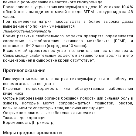
печени с формированием неактивного глюкуронида.
После приема внутрь натрия пикосульфата в дозе 10 мг около 10,4 %
общей дозы выводится с мочой в виде БГПМ-глюкуронида за 48
часов.
При применении натрия пикосульфата в более высоких дозах
выведение его почками уменьшается.
Линейность/нелинейность
Время развития слабительного эффекта препарата определяется
скоростью высвобождения активного метаболита (БГМП) и
составляет 6–12 часов (в среднем 10 часов).
В системный кровоток поступает незначительная часть препарата.
Связь между слабительным эффектом активного метаболита и его
концентрацией в сыворотке крови отсутствует.
Противопоказания
Гиперчувствительность к натрия пикосульфату или к любому из
вспомогательных веществ
Кишечная непроходимость или обструктивные заболевания
кишечника
Острые заболевания органов брюшной полости или сильная боль в
животе, которые могут сопровождаться тошнотой, рвотой,
повышением температуры тела, включая аппендицит
Острые воспалительные заболевания кишечника
Тяжелая дегидратация
Беременность (I триместр)
Меры предосторожности