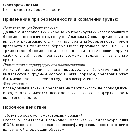
С осторожностью
II и III триместры беременности
Применение при беременности и кормлении грудью
Применение при беременности
Данные о достоверных и хорошо контролируемых исследованиях у
беременных женщин отсутствуют. Длительный опыт применения не
выявил отрицательного влияния препарата на беременность. Прием
препарата в I триместре беременности противопоказан. Во II и III
триместрах беременности (как и при применении других
слабительных) прием препарата возможен только по назначению
врача.
Применение в период грудного вскармливания
Активный метаболит и его производные (глюкурониды) не
выделяются с грудным молоком. Таким образом, препарат может
быть использован в период грудного вскармливания.
Фертильность
Исследования влияния препарата на фертильность не проводились.
В ходе доклинических исследований влияния на фертильность
выявлено не было.
Побочное действие
Табличное резюме нежелательных реакций
Согласно принципам Всемирной организации здравоохранения
(ВОЗ), нежелательные реакции классифицированы в соответствии с
их частотой следующим образом: