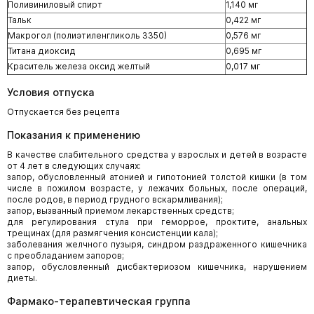
Поливиниловый спирт
1,140 мг
Тальк
0,422 мг
Макрогол (полиэтиленгликоль 3350)
0,576 мг
Титана диоксид
0,695 мг
Краситель железа оксид желтый
0,017 мг
Условия отпуска
Отпускается без рецепта
Показания к применению
В качестве слабительного средства у взрослых и детей в возрасте
от 4 лет в следующих случаях:
запор, обусловленный атонией и гипотонией толстой кишки (в том
числе в пожилом возрасте, у лежачих больных, после операций,
после родов, в период грудного вскармливания);
запор, вызванный приемом лекарственных средств;
для регулирования стула при геморрое, проктите, анальных
трещинах (для размягчения консистенции кала);
заболевания желчного пузыря, синдром раздраженного кишечника
с преобладанием запоров;
запор, обусловленный дисбактериозом кишечника, нарушением
диеты.
Фармако-терапевтическая группа