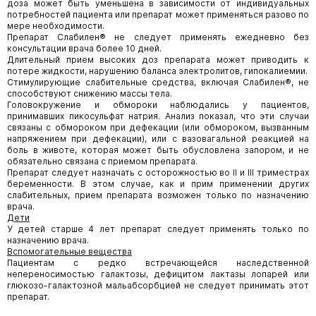
доза может быть уменьшена в зависимости от индивидуальных
потребностей пациента или препарат может применяться разово по
мере необходимости.
Препарат Слабилен® не следует применять ежедневно без
консультации врача более 10 дней.
Длительный прием высоких доз препарата может приводить к
потере жидкости, нарушению баланса электролитов, гипокалиемии.
Стимулирующие слабительные средства, включая Слабилен®, не
способствуют снижению массы тела.
Головокружение и обмороки наблюдались у пациентов,
принимавших пикосульфат натрия. Анализ показал, что эти случаи
связаны с обмороком при дефекации (или обмороком, вызванным
напряжением при дефекации), или с вазовагальной реакцией на
боль в животе, которая может быть обусловлена запором, и не
обязательно связана с приемом препарата.
Препарат следует назначать с осторожностью во II и III триместрах
беременности. В этом случае, как и прим применении других
слабительных, прием препарата возможен только по назначению
врача.
Дети
У детей старше 4 лет препарат следует применять только по
назначению врача.
Вспомогательные вещества
Пациентам с редко встречающейся наследственной
непереносимостью галактозы, дефицитом лактазы лопарей или
глюкозо-галактозной мальабсорбцией не следует принимать этот
препарат.