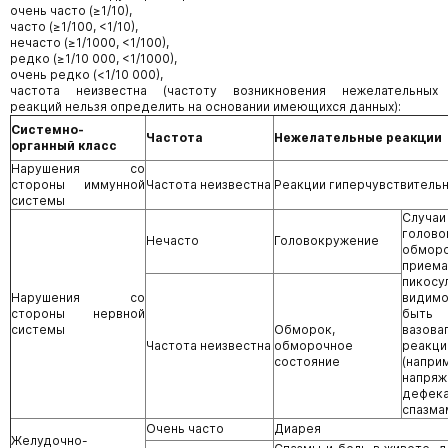
очень часто (≥1/10),
часто (≥1/100, <1/10),
нечасто (≥1/1000, <1/100),
редко (≥1/10 000, <1/1000),
очень редко (<1/10 000),
частота неизвестна (частоту возникновения нежелательных
реакций нельзя определить на основании имеющихся данных):
Системно-
Частота
Нежелательные реакции
органный класс
Нарушения со
стороны иммунной
Частота неизвестна
Реакции гиперчувствитель
системы
Случаи
голов
Нечасто
Головокружение
обмор
прие
пикос
Нарушения со
видим
стороны нервной
быть 
системы
Обморок,
вазова
Частота неизвестна
обморочное
реакци
состояние
(напри
напря
дефека
спазма
Очень часто
Диарея
Желудочно-