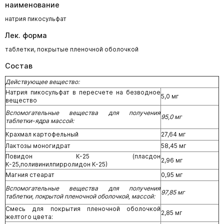
наименование
натрия пикосульфат
Лек. форма
таблетки, покрытые пленочной оболочкой
Состав
Действующее вещество:
Натрия пикосульфат в пересчете на безводное
5,0 мг
вещество
Вспомогательные вещества для получения
95,0 мг
таблетки-ядра массой:
Крахмал картофельный
27,64 мг
Лактозы моногидрат
58,45 мг
Повидон К-25 (пласдон
2,96 мг
К-25,поливинилпирролидон К-25)
Магния стеарат
0,95 мг
Вспомогательные вещества для получения
97,85 мг
таблетки, покрытой пленочной оболочкой, массой:
Смесь для покрытия пленочной оболочкой
2,85 мг
желтого цвета: