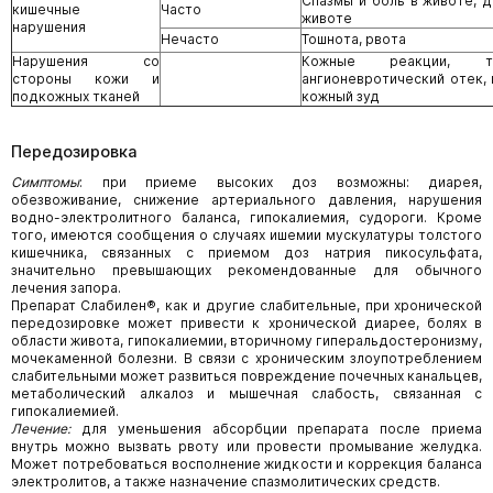
Спазмы и боль в животе, 
кишечные
Часто
животе
нарушения
Нечасто
Тошнота, рвота
Нарушения со
Кожные реакции, т
стороны кожи и
ангионевротический отек, 
подкожных тканей
кожный зуд
Передозировка
Симптомы
: при приеме высоких доз возможны:
диарея,
обезвоживание, снижение артериального давления, нарушения
водно-электролитного баланса, гипокалиемия, судороги. Кроме
того, имеются сообщения о случаях ишемии мускулатуры толстого
кишечника, связанных с приемом доз натрия пикосульфата,
значительно превышающих рекомендованные для обычного
лечения запора.
Препарат Слабилен®, как и другие слабительные, при хронической
передозировке может привести к хронической диарее, болях в
области живота, гипокалиемии, вторичному гиперальдостеронизму,
мочекаменной болезни. В связи с хроническим злоупотреблением
слабительными может развиться повреждение почечных канальцев,
метаболический алкалоз и мышечная слабость, связанная с
гипокалиемией.
Лечение:
для уменьшения абсорбции препарата после приема
внутрь можно вызвать рвоту или провести промывание желудка.
Может потребоваться восполнение жидкости и коррекция баланса
электролитов, а также назначение спазмолитических средств.