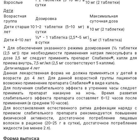
Взрослые
10 мг (2 таблетки)
сутки
Дети
Возрастная
Максимальная
Дозировка
группа
суточная доза
Дети старше 10
1–2 таблетки (5–10 мг) в
10 мг (2 таблетки)
лет
сутки
½* - 1 таблетка (2,5*–5 мг)
Дети 4–10 лет
5 мг (1 таблетка)
в сутки
* Для обеспечения указанного режима дозирования (½ таблетки
(2,5 мг)) при необходимости применения натрия пикосульфата в
дозе 2,5 мг следует применять препарат Слабилен®, капли для
приема внутрь, 7,5 мг/мл (2,5 мг соответствуют 5 каплям).
Дети младше 4 лет
Данная лекарственная форма не должна применяться у детей в
возрасте до 4 лет. Для данной возрастной группы пациентов
возможно применение препарата Слабилен® в виде капель.
Для получения слабительного эффекта в утренние часы следует
принимать препарат накануне на ночь. Время развития
слабительного эффекта препарата составляет 6–12 часов после
применения (в среднем 10 часов).
Для восстановления естественного ритма дефекации наряду с
приемом слабительного препарата рекомендуется повышение
физической активности, достаточное потребление пищевых
волокон в рационе (20–25 г в сутки), достаточное потребление
жидкости (не менее 2 л).
Форма выпуска