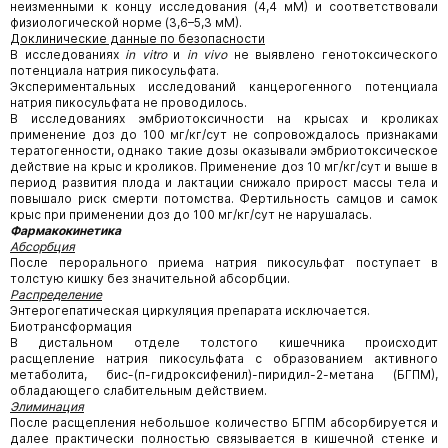
неизменными к концу исследования (4,4 мМ) и соответствовали
физиологической норме (3,6–5,3 мМ).
Доклинические данные по безопасности
В исследованиях
in vitro
и
in vivo
не выявлено генотоксического
потенциала натрия пикосульфата.
Экспериментальных исследований канцерогенного потенциала
натрия пикосульфата не проводилось.
В исследованиях эмбриотоксичности на крысах и кроликах
применение доз до 100 мг/кг/сут не сопровождалось признаками
тератогенности, однако такие дозы оказывали эмбриотоксическое
действие на крыс и кроликов. Применение доз 10 мг/кг/сут и выше в
период развития плода и лактации снижало прирост массы тела и
повышало риск смерти потомства. Фертильность самцов и самок
крыс при применении доз до 100 мг/кг/сут не нарушалась.
Фармакокинетика
Абсорбция
После перорального приема натрия пикосульфат поступает в
толстую кишку без значительной абсорбции.
Распределение
Энтерогепатическая циркуляция препарата исключается.
Биотрансформация
В дистальном отделе толстого кишечника происходит
расщепление натрия пикосульфата с образованием активного
метаболита, бис-(п-гидроксифенил)-пиридил-2-метана (БГПМ),
обладающего слабительным действием.
Элиминация
После расщепления небольшое количество БГПМ абсорбируется и
далее практически полностью связывается в кишечной стенке и