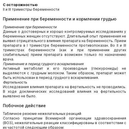
С осторожностью
II и III триместры беременности
Применение при беременности и кормлении грудью
Применение при беременности
Данные о достоверных и хорошо контролируемых исследованиях у
беременных женщин отсутствуют. Длительный опыт применения не
выявил отрицательного влияния препарата на беременность. Прием
препарата в I триместре беременности противопоказан. Во II и III
триместрах беременности (как и при применении других
слабительных) прием препарата возможен только по назначению
врача.
Применение в период грудного вскармливания
Активный метаболит и его производные (глюкурониды) не
выделяются с грудным молоком. Таким образом, препарат может
быть использован в период грудного вскармливания.
Фертильность
Исследования влияния препарата на фертильность не проводились.
В ходе доклинических исследований влияния на фертильность
выявлено не было.
Побочное действие
Табличное резюме нежелательных реакций
Согласно принципам Всемирной организации здравоохранения
(ВОЗ), нежелательные реакции классифицированы в соответствии с
их частотой следующим образом: