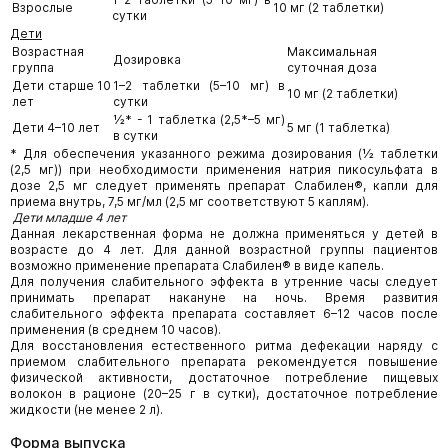
Взрослые
10 мг (2 таблетки)
сутки
Дети
Возрастная
Максимальная
Дозировка
группа
суточная доза
Дети старше 10
1–2 таблетки (5–10 мг) в
10 мг (2 таблетки)
лет
сутки
½* - 1 таблетка (2,5*–5 мг)
Дети 4–10 лет
5 мг (1 таблетка)
в сутки
* Для обеспечения указанного режима дозирования (½ таблетки
(2,5 мг)) при необходимости применения натрия пикосульфата в
дозе 2,5 мг следует применять препарат Слабилен®, капли для
приема внутрь, 7,5 мг/мл (2,5 мг соответствуют 5 каплям).
Дети младше 4 лет
Данная лекарственная форма не должна применяться у детей в
возрасте до 4 лет. Для данной возрастной группы пациентов
возможно применение препарата Слабилен® в виде капель.
Для получения слабительного эффекта в утренние часы следует
принимать препарат накануне на ночь. Время развития
слабительного эффекта препарата составляет 6–12 часов после
применения (в среднем 10 часов).
Для восстановления естественного ритма дефекации наряду с
приемом слабительного препарата рекомендуется повышение
физической активности, достаточное потребление пищевых
волокон в рационе (20–25 г в сутки), достаточное потребление
жидкости (не менее 2 л).
Форма выпуска