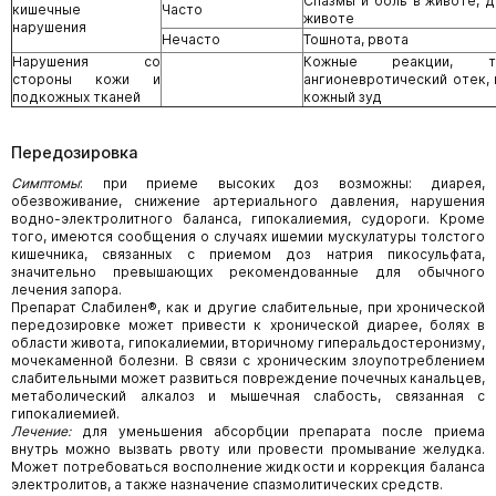
Спазмы и боль в животе, 
кишечные
Часто
животе
нарушения
Нечасто
Тошнота, рвота
Нарушения со
Кожные реакции, т
стороны кожи и
ангионевротический отек, 
подкожных тканей
кожный зуд
Передозировка
Симптомы
: при приеме высоких доз возможны:
диарея,
обезвоживание, снижение артериального давления, нарушения
водно-электролитного баланса, гипокалиемия, судороги. Кроме
того, имеются сообщения о случаях ишемии мускулатуры толстого
кишечника, связанных с приемом доз натрия пикосульфата,
значительно превышающих рекомендованные для обычного
лечения запора.
Препарат Слабилен®, как и другие слабительные, при хронической
передозировке может привести к хронической диарее, болях в
области живота, гипокалиемии, вторичному гиперальдостеронизму,
мочекаменной болезни. В связи с хроническим злоупотреблением
слабительными может развиться повреждение почечных канальцев,
метаболический алкалоз и мышечная слабость, связанная с
гипокалиемией.
Лечение:
для уменьшения абсорбции препарата после приема
внутрь можно вызвать рвоту или провести промывание желудка.
Может потребоваться восполнение жидкости и коррекция баланса
электролитов, а также назначение спазмолитических средств.