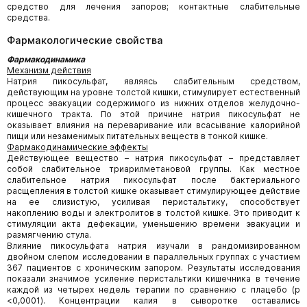
средство для лечения запоров; контактные слабительные
средства.
Фармакологические свойства
Фармакодинамика
Механизм действия
Натрия пикосульфат, являясь слабительным средством,
действующим на уровне толстой кишки, стимулирует естественный
процесс эвакуации содержимого из нижних отделов желудочно-
кишечного тракта. По этой причине натрия пикосульфат не
оказывает влияния на переваривание или всасывание калорийной
пищи или незаменимых питательных веществ в тонкой кишке.
Фармакодинамические эффекты
Действующее вещество – натрия пикосульфат – представляет
собой слабительное триарилметановой группы. Как местное
слабительное натрия пикосульфат после бактериального
расщепления в толстой кишке оказывает стимулирующее действие
на ее слизистую, усиливая перистальтику, способствует
накоплению воды и электролитов в толстой кишке. Это приводит к
стимуляции акта дефекации, уменьшению времени эвакуации и
размягчению стула.
Влияние пикосульфата натрия изучали в рандомизированном
двойном слепом исследовании в параллельных группах с участием
367 пациентов с хроническим запором. Результаты исследования
показали значимое усиление перистальтики кишечника в течение
каждой из четырех недель терапии по сравнению с плацебо (p
<0,0001). Концентрации калия в сыворотке оставались