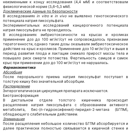
неизменными к концу исследования (4,4 мМ) и соответствовали
физиологической норме (3,6–5,3 мМ).
Доклинические данные по безопасности
В исследованиях
in vitro
и
in vivo
не выявлено генотоксического
потенциала натрия пикосульфата.
Экспериментальных исследований канцерогенного потенциала
натрия пикосульфата не проводилось.
В исследованиях эмбриотоксичности на крысах и кроликах
применение доз до 100 мг/кг/сут не сопровождалось признаками
тератогенности, однако такие дозы оказывали эмбриотоксическое
действие на крыс и кроликов. Применение доз 10 мг/кг/сут и выше в
период развития плода и лактации снижало прирост массы тела и
повышало риск смерти потомства. Фертильность самцов и самок
крыс при применении доз до 100 мг/кг/сут не нарушалась.
Фармакокинетика
Абсорбция
После перорального приема натрия пикосульфат поступает в
толстую кишку без значительной абсорбции.
Распределение
Энтерогепатическая циркуляция препарата исключается.
Биотрансформация
В дистальном отделе толстого кишечника происходит
расщепление натрия пикосульфата с образованием активного
метаболита, бис-(п-гидроксифенил)-пиридил-2-метана (БГПМ),
обладающего слабительным действием.
Элиминация
После расщепления небольшое количество БГПМ абсорбируется и
далее практически полностью связывается в кишечной стенке и