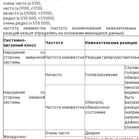
очень часто (≥1/10),
часто (≥1/100, <1/10),
нечасто (≥1/1000, <1/100),
редко (≥1/10 000, <1/1000),
очень редко (<1/10 000),
частота неизвестна (частоту возникновения нежелательных
реакций нельзя определить на основании имеющихся данных):
Системно-
Частота
Нежелательные реакции
органный класс
Нарушения со
стороны иммунной
Частота неизвестна
Реакции гиперчувствитель
системы
Случаи
голов
Нечасто
Головокружение
обмор
прие
пикос
Нарушения со
видим
стороны нервной
быть 
системы
Обморок,
вазова
Частота неизвестна
обморочное
реакци
состояние
(напри
напря
дефека
спазма
Очень часто
Диарея
Желудочно-