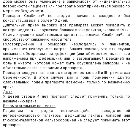
доза может быть уменьшена в зависимости от индивидуальных
потребностей пациента или препарат может применяться разово по
мере необходимости.
Препарат Слабилен® не следует применять ежедневно без
консультации врача более 10 дней.
Длительный прием высоких доз препарата может приводить к
потере жидкости, нарушению баланса электролитов, гипокалиемии.
Стимулирующие слабительные средства, включая Слабилен®, не
способствуют снижению массы тела.
Головокружение и обмороки наблюдались у пациентов,
принимавших пикосульфат натрия. Анализ показал, что эти случаи
связаны с обмороком при дефекации (или обмороком, вызванным
напряжением при дефекации), или с вазовагальной реакцией на
боль в животе, которая может быть обусловлена запором, и не
обязательно связана с приемом препарата.
Препарат следует назначать с осторожностью во II и III триместрах
беременности. В этом случае, как и прим применении других
слабительных, прием препарата возможен только по назначению
врача.
Дети
У детей старше 4 лет препарат следует применять только по
назначению врача.
Вспомогательные вещества
Пациентам с редко встречающейся наследственной
непереносимостью галактозы, дефицитом лактазы лопарей или
глюкозо-галактозной мальабсорбцией не следует принимать этот
препарат.