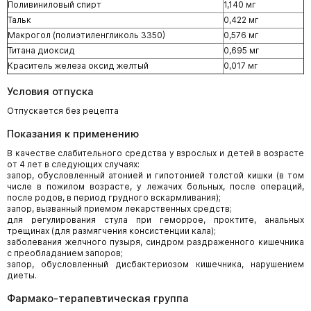
Поливиниловый спирт
1,140 мг
Тальк
0,422 мг
Макрогол (полиэтиленгликоль 3350)
0,576 мг
Титана диоксид
0,695 мг
Краситель железа оксид желтый
0,017 мг
Условия отпуска
Отпускается без рецепта
Показания к применению
В качестве слабительного средства у взрослых и детей в возрасте
от 4 лет в следующих случаях:
запор, обусловленный атонией и гипотонией толстой кишки (в том
числе в пожилом возрасте, у лежачих больных, после операций,
после родов, в период грудного вскармливания);
запор, вызванный приемом лекарственных средств;
для регулирования стула при геморрое, проктите, анальных
трещинах (для размягчения консистенции кала);
заболевания желчного пузыря, синдром раздраженного кишечника
с преобладанием запоров;
запор, обусловленный дисбактериозом кишечника, нарушением
диеты.
Фармако-терапевтическая группа