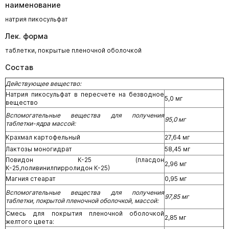
наименование
натрия пикосульфат
Лек. форма
таблетки, покрытые пленочной оболочкой
Состав
Действующее вещество:
Натрия пикосульфат в пересчете на безводное
5,0 мг
вещество
Вспомогательные вещества для получения
95,0 мг
таблетки-ядра массой:
Крахмал картофельный
27,64 мг
Лактозы моногидрат
58,45 мг
Повидон К-25 (пласдон
2,96 мг
К-25,поливинилпирролидон К-25)
Магния стеарат
0,95 мг
Вспомогательные вещества для получения
97,85 мг
таблетки, покрытой пленочной оболочкой, массой:
Смесь для покрытия пленочной оболочкой
2,85 мг
желтого цвета: