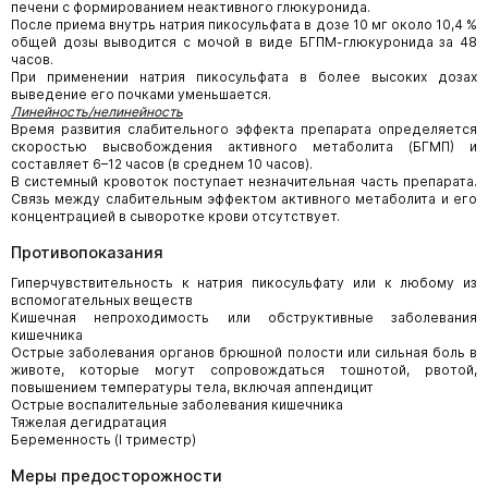
печени с формированием неактивного глюкуронида.
После приема внутрь натрия пикосульфата в дозе 10 мг около 10,4 %
общей дозы выводится с мочой в виде БГПМ-глюкуронида за 48
часов.
При применении натрия пикосульфата в более высоких дозах
выведение его почками уменьшается.
Линейность/нелинейность
Время развития слабительного эффекта препарата определяется
скоростью высвобождения активного метаболита (БГМП) и
составляет 6–12 часов (в среднем 10 часов).
В системный кровоток поступает незначительная часть препарата.
Связь между слабительным эффектом активного метаболита и его
концентрацией в сыворотке крови отсутствует.
Противопоказания
Гиперчувствительность к натрия пикосульфату или к любому из
вспомогательных веществ
Кишечная непроходимость или обструктивные заболевания
кишечника
Острые заболевания органов брюшной полости или сильная боль в
животе, которые могут сопровождаться тошнотой, рвотой,
повышением температуры тела, включая аппендицит
Острые воспалительные заболевания кишечника
Тяжелая дегидратация
Беременность (I триместр)
Меры предосторожности