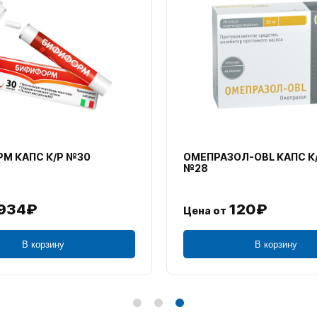
М КАПС К/Р №30
ОМЕПРАЗОЛ-OBL КАПС К
№28
934₽
120₽
Цена от
В корзину
В корзину