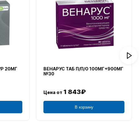
/Р 20МГ
ВЕНАРУС ТАБ П/П/О 100МГ+900МГ
№30
1 843₽
Цена от
В корзину