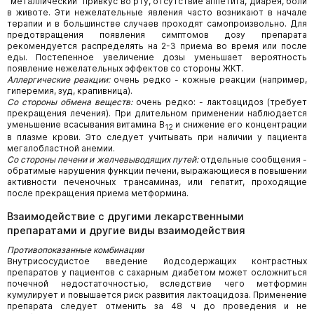
"металлический" привкус во рту, отсутствие аппетита, диарея, боли
в животе. Эти нежелательные явления часто возникают в начале
терапии и в большинстве случаев проходят самопроизвольно. Для
предотвращения появления симптомов дозу препарата
рекомендуется распределять на 2-3 приема во время или после
еды. Постепенное увеличение дозы уменьшает вероятность
появление нежелательных эффектов со стороны ЖКТ.
Аллергические реакции:
очень редко - кожные реакции (например,
гиперемия, зуд, крапивница).
Со стороны обмена веществ:
очень редко: - лактоацидоз (требует
прекращения лечения). При длительном применении наблюдается
уменьшение всасывания витамина В
и снижение его концентрации
12
в плазме крови. Это следует учитывать при наличии у пациента
мегалобластной анемии.
Со стороны печени и желчевыводящих путей:
отдельные сообщения -
обратимые нарушения функции печени, выражающиеся в повышении
активности печеночных трансаминаз, или гепатит, проходящие
после прекращения приема метформина.
Взаимодействие с другими лекарственными
препаратами и другие виды взаимодействия
Противопоказанные комбинации
Внутрисосудистое введение йодсодержащих контрастных
препаратов у пациентов с сахарным диабетом может осложниться
почечной недостаточностью, вследствие чего метформин
кумулирует и повышается риск развития лактоацидоза. Применение
препарата следует отменить за 48 ч до проведения и не