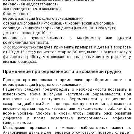
печеночная недостаточность;
лактоацидоз (в т.ч. в анамнезе);
беременность;
период лактации (грудного вскармливания);
острая алкогольная интоксикация, хронический алкоголизм;
соблюдение низкокалорийной диеты (менее 1000 ккал/сут);
детский возраст до 10 лет.
повышенная чувствительность к метформину или другим
компонентам препарата.
С осторожностью
следует применять препарат у детей в возрасте
от 10 до 12 лет; у пациентов старше 60 лет, выполняющих тяжелую
физическую работу, что связано с повышенным риском развития у
них лактоацидоза.
Применение при беременности и кормлении грудью
Препарат противопоказан к применению при беременности и в
период лактации (грудного вскармливания).
Пациентку следует предупредить о необходимости поставить в
известность врача в случае наступления беременности. При
планировании или наступлении беременности у пациентки с
сахарным диабетом 2 типа препарат следует отменить, с помощью
инсулинотерапии нормализовать или максимально приблизить к
норме уровень глюкозы в крови, чтобы снизить риск развития
дефектов у плода вследствие патологических эффектов
гипергликемии.
Метформин проникает в молоко лабораторных животных.
Аналогичные данные для человека отсутствуют, поэтому следует