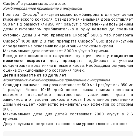
®
Сиофор
в указанных выше дозах.
Комбинированное применение с инсулином
®
Препарат Сиофор
и инсулин можно комбинировать для улучшения
гликемического контроля. Стандартная начальная доза составляет
500 мг 1-2 раза/сут или 850 мг 1 раз/сут, с постепенным повышением
дозы с интервалом приблизительно в одну неделю до средней
®
суточной дозы 3-4 таб. препарата Сиофор
500, 2 таб. препарата
®
®
Сиофор
1000 или 2-3 таб. препарата Сиофор
850; дозу инсулина
определяют на основании концентрации глюкозы в крови.
Максимальная доза составляет 3000 мг/сут в 3 приема.
Вследствие возможного нарушения функции почек у
пациентов
пожилого возраста
дозу препарата подбирают с учетом
концентрации креатинина в плазме крови. Необходима регулярная
оценка функционального состояния почек.
Дети в возрасте от 10 до 18 лет
Монотерапия и комбинированное применение с инсулином
Стандартная начальная доза составляет 500 мг 1 раз/сут или 850 мг
1 раз/сут. Через 10-15 дней после начала приема препарата
возможно дальнейшее постепенное увеличение дозы в
зависимости от уровня глюкозы в крови. Постепенное увеличение
дозы уменьшает количество нежелательных эффектов со стороны
ЖКТ.
Максимальная доза для детей составляет 2000 мг/сут в 2-3
приема.
Дозу инсулина определяют на основании уровня глюкозы в крови.