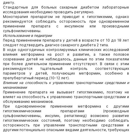
диету.
Стандартные для больных сахарным диабетом лабораторные
исследования необходимо проводить регулярно.
Монотерапия препаратом не приводит к гипогликемии, однако
рекомендуется соблюдать осторожность при одновременном
применении препарата с инсулином или производными
сульфонилмочевины.
Использование в педиатрии
Перед применением препарата у детей в возрасте от 10 до 18 лет
следует подтвердить диагноз сахарного диабета 2 типа.
В ходе одногодичных контролируемых клинических исследований
влияния метформина на рост и развитие, а также половое
созревание детей не наблюдалось, данные по этим показателям
при более длительном применении отсутствуют. В связи с этим
рекомендуется тщательный контроль соответствующих
параметров у детей, получающих метформин, особенно в
препубертатный период (10-12 лет).
Влияние на способность к управлению транспортными средствами и
механизмами
Применение препарата не вызывает гипогликемию, поэтому не
влияет на способность к управлению транспортными средствами и
обслуживанию механизмов.
При одновременном применении метформина с другими
гипогликемическими препаратами (производные
сульфонилмочевины, инсулин, репаглинид) возможно развитие
гипогликемических состояний, поэтому необходимо соблюдать
осторожность при управлении транспортными средствами и
другими потенциально опасными видами деятельности, требующих