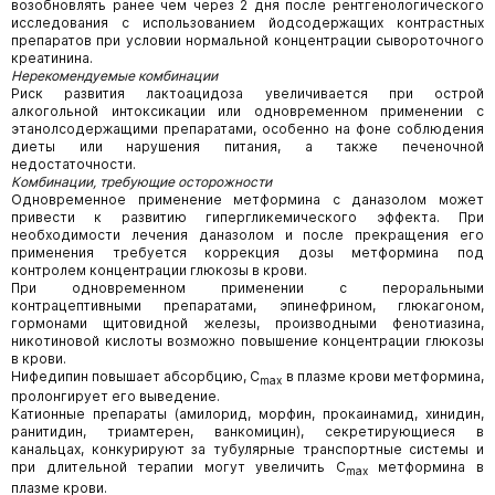
возобновлять ранее чем через 2 дня после рентгенологического
исследования с использованием йодсодержащих контрастных
препаратов при условии нормальной концентрации сывороточного
креатинина.
Нерекомендуемые комбинации
Риск развития лактоацидоза увеличивается при острой
алкогольной интоксикации или одновременном применении с
этанолсодержащими препаратами, особенно на фоне соблюдения
диеты или нарушения питания, а также печеночной
недостаточности.
Комбинации, требующие осторожности
Одновременное применение метформина с даназолом может
привести к развитию гипергликемического эффекта. При
необходимости лечения даназолом и после прекращения его
применения требуется коррекция дозы метформина под
контролем концентрации глюкозы в крови.
При одновременном применении с пероральными
контрацептивными препаратами, эпинефрином, глюкагоном,
гормонами щитовидной железы, производными фенотиазина,
никотиновой кислоты возможно повышение концентрации глюкозы
в крови.
Нифедипин повышает абсорбцию, C
в плазме крови метформина,
max
пролонгирует его выведение.
Катионные препараты (амилорид, морфин, прокаинамид, хинидин,
ранитидин, триамтерен, ванкомицин), секретирующиеся в
канальцах, конкурируют за тубулярные транспортные системы и
при длительной терапии могут увеличить C
метформина в
max
плазме крови.