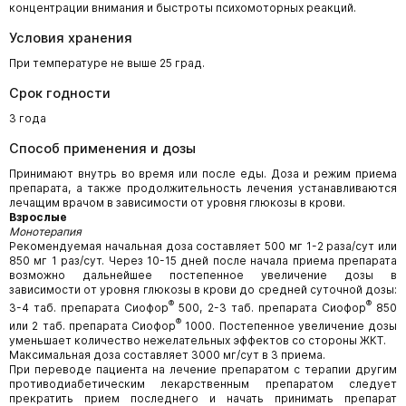
концентрации внимания и быстроты психомоторных реакций.
Условия хранения
При температуре не выше 25 град.
Срок годности
3 года
Способ применения и дозы
Принимают внутрь во время или после еды. Доза и режим приема
препарата, а также продолжительность лечения устанавливаются
лечащим врачом в зависимости от уровня глюкозы в крови.
Взрослые
Монотерапия
Рекомендуемая начальная доза составляет 500 мг 1-2 раза/сут или
850 мг 1 раз/сут. Через 10-15 дней после начала приема препарата
возможно дальнейшее постепенное увеличение дозы в
зависимости от уровня глюкозы в крови до средней суточной дозы:
®
®
3-4 таб. препарата Сиофор
500, 2-3 таб. препарата Сиофор
850
®
или 2 таб. препарата Сиофор
1000. Постепенное увеличение дозы
уменьшает количество нежелательных эффектов со стороны ЖКТ.
Максимальная доза составляет 3000 мг/сут в 3 приема.
При переводе пациента на лечение препаратом с терапии другим
противодиабетическим лекарственным препаратом следует
прекратить прием последнего и начать принимать препарат