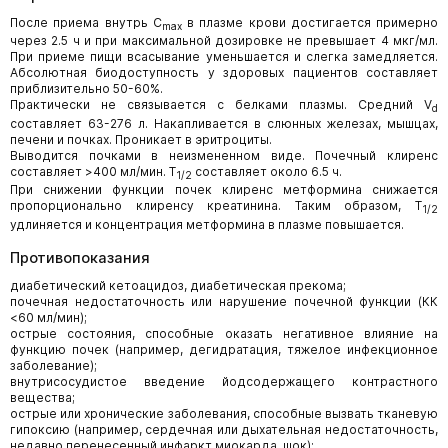
После приема внутрь C
в плазме крови достигается примерно
max
через 2.5 ч и при максимальной дозировке не превышает 4 мкг/мл.
При приеме пищи всасывание уменьшается и слегка замедляется.
Абсолютная биодоступность у здоровых пациентов составляет
приблизительно 50-60%.
Практически не связывается с белками плазмы. Средний V
d
составляет 63-276 л. Накапливается в слюнных железах, мышцах,
печени и почках. Проникает в эритроциты.
Выводится почками в неизмененном виде. Почечный клиренс
составляет >400 мл/мин. T
составляет около 6.5 ч.
1/2
При снижении функции почек клиренс метформина снижается
пропорционально клиренсу креатинина. Таким образом, T
1/2
удлиняется и концентрация метформина в плазме повышается.
Противопоказания
диабетический кетоацидоз, диабетическая прекома;
почечная недостаточность или нарушение почечной функции (КК
<60 мл/мин);
острые состояния, способные оказать негативное влияние на
функцию почек (например, дегидратация, тяжелое инфекционное
заболевание);
внутрисосудистое введение йодсодержащего контрастного
вещества;
острые или хронические заболевания, способные вызвать тканевую
гипоксию (например, сердечная или дыхательная недостаточность,
недавно перенесенный инфаркт миокарда, шок);