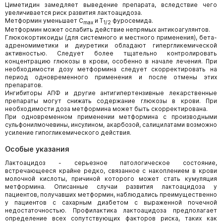
Циметидин замедляет выведение препарата, вследствие чего
увеличивается риск развития лактоацидоза.
Метформин уменьшает C
и Т
фуросемида.
max
1/2
Метформин может ослабить действие непрямых антикоагулянтов.
Глюкокортикоиды (для системного и местного применения), бета-
адреномиметики и диуретики обладают гипергликемической
активностью. Следует более тщательно контролировать
концентрацию глюкозы в крови, особенно в начале лечения. При
необходимости дозу метформина следует скорректировать на
период одновременного применения и после отмены этих
препаратов.
Ингибиторы АПФ и другие антигипертензивные лекарственные
препараты могут снижать содержание глюкозы в крови. При
необходимости доза метформина может быть скорректирована.
При одновременном применении метформина с производными
сульфонилмочевины, инсулином, акарбозой, салицилатами возможно
усиление гипогликемического действия.
Особые указания
Лактоацидоз - серьезное патологическое состояние,
встречающееся крайне редко, связанное с накоплением в крови
молочной кислоты, причиной которого может стать кумуляция
метформина. Описанные случаи развития лактоацидоза у
пациентов, получавших метформин, наблюдались преимущественно
у пациентов с сахарным диабетом с выраженной почечной
недостаточностью. Профилактика лактоацидоза предполагает
определение всех сопутствующих факторов риска, таких как