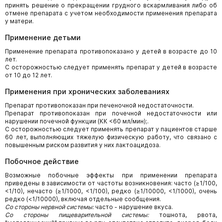
принять решение о прекращении грудного вскармливания либо об
отмене препарата с учетом необходимости применения препарата
у матери.
Применение детьми
Применение препарата противопоказано у детей в возрасте до 10
лет.
С осторожностью следует применять препарат у детей в возрасте
от 10 до 12 лет.
Применения при хронических заболеваниях
Препарат противопоказан при печеночной недостаточности.
Препарат противопоказан при почечной недостаточности или
нарушении почечной функции (КК <60 мл/мин);.
С осторожностью следует применять препарат у пациентов старше
60 лет, выполняющих тяжелую физическую работу, что связано с
повышенным риском развития у них лактоацидоза.
Побочное действие
Возможные побочные эффекты при применении препарата
приведены в зависимости от частоты возникновения: часто (≥1/100,
<1/10), нечасто (≥1/1000, <1/100), редко (≥1/10000, <1/1000), очень
редко (<1/10000), включая отдельные сообщения.
Со стороны нервной системы:
часто - нарушение вкуса.
Со стороны пищеварительной системы:
тошнота, рвота,