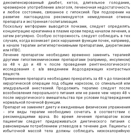
декомпенсированный диабет, кетоз, длительное голодание,
чрезмерное употребление алкоголя, печеночная недостаточность
и любое состояние, связанное с гипоксией. При подозрении на
развитие лактоацидоза рекомендуется немедленная отмена
препарата и экстренная госпитализация.
Поскольку метформин выводится почками, следует определять
концентрацию креатинина в плазме крови перед началом лечения, а
затем регулярно. Особую осторожность следует соблюдать в тех
случаях, когда возникает риск нарушения функции почек, например,
в начале терапии антигипертензивными препаратами, диуретиками
или НПВС.
Лечение препаратом необходимо временно заменить терапией
другими гипогликемическими препаратами (например, инсулином)
за 48 ч до и 48 ч после проведения рентгенологического
исследования с в/в введением йодсодержащих контрастных
веществ.
Применение препарата необходимо прекратить за 48 ч до плановой
хирургической операции под общим наркозом, со спинальной или
эпидуральной анестезией. Продолжить терапию следует после
возобновления перорального питания или не ранее чем через 48 ч
после хирургического вмешательства при условии подтверждения
нормальной почечной функции.
Препарат не заменяет диету и ежедневные физические упражнения
- эти виды терапии необходимо сочетать в соответствии с
рекомендациями врача. Во время лечения препаратом всем
пациентам следует придерживаться диетического питания с
равномерным потреблением углеводов в течение дня. Пациенты с
избыточной массой тела должны соблюдать низкокалорийную