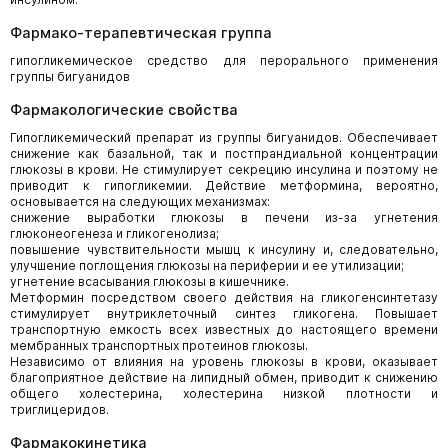
Фармако-терапевтическая группа
гипогликемическое средство для перорального применения
группы бигуанидов
Фармакологические свойства
Гипогликемический препарат из группы бигуанидов. Обеспечивает
снижение как базальной, так и постпрандиальной концентрации
глюкозы в крови. Не стимулирует секрецию инсулина и поэтому не
приводит к гипогликемии. Действие метформина, вероятно,
основывается на следующих механизмах:
снижение выработки глюкозы в печени из-за угнетения
глюконеогенеза и гликогенолиза;
повышение чувствительности мышц к инсулину и, следовательно,
улучшение поглощения глюкозы на периферии и ее утилизации;
угнетение всасывания глюкозы в кишечнике.
Метформин посредством своего действия на гликогенсинтетазу
стимулирует внутриклеточный синтез гликогена. Повышает
транспортную емкость всех известных до настоящего времени
мембранных транспортных протеинов глюкозы.
Независимо от влияния на уровень глюкозы в крови, оказывает
благоприятное действие на липидный обмен, приводит к снижению
общего холестерина, холестерина низкой плотности и
триглицеридов.
Фармакокинетика