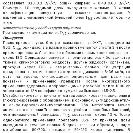
составляет 0.18-0.3 л/ч/кг, общий клиренс - 0.48-0.60 л/ч/кг.
Примерно 1% вводимой дозы выводится с желчью. В желчи
ципрофлоксацин присутствует в высоких концентрациях. У
пациентов с неизмененной функцией почек Т
составляет обычно
1/2
3-5 ч.
Фармакокинетика у особых групп пациентов
При нарушении функции почек Т
увеличивается.
1/2
Орнидазол
После приема внутрь быстро всасывается из ЖКТ, в среднем на
90%. C
орнидазола в плазме крови отмечается спустя 3 ч после
max
приема препарата. Связывание с белками плазмы крови составляет
около 13%. Орнидазол проникает в грудное молоко и большинство
тканей, спинномозговую жидкость, другие жидкости организма,
проходит через ГЭБ и плацентарный барьер. Концентрации
орнидазола в плазме крови находятся в диапазоне 6-36 мг/л, то
есть на уровне, считающимся оптимальным для различных
показаний к применению препарата. После многократного
применения здоровыми добровольцами в дозах 500 мг или 1000 мг
через каждые 12 ч коэффициент кумуляции был равен 1.5-2.5.
Метаболизируется в печени путем гидроксилирования, окисления и
глюкуронирования с образованием, в основном, 2-гидроксиметил-
и альфа-гидроксиметилметаболитов. Оба метаболита менее
активны в отношении Trichomonas vaginalis и анаэробных бактерий,
чем неизмененный орнидазол. Т
составляет около 13 ч. После
1/2
однократного применения препарата 85% от принятой дозы
выводится в течение первых 5 дней, главным образом, в виде
метаболитов: 60-70% почками и 20-25% через кишечник. В