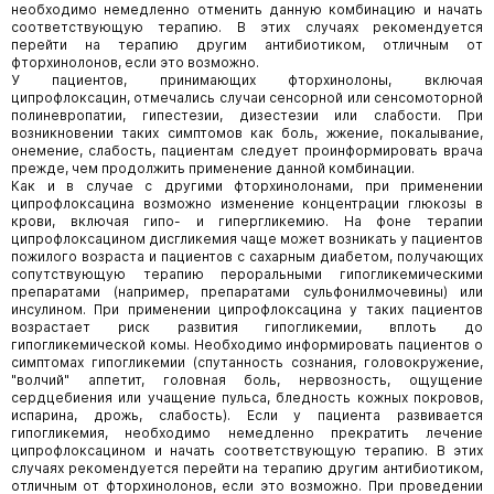
необходимо немедленно отменить данную комбинацию и начать
соответствующую терапию. В этих случаях рекомендуется
перейти на терапию другим антибиотиком, отличным от
фторхинолонов, если это возможно.
У пациентов, принимающих фторхинолоны, включая
ципрофлоксацин, отмечались случаи сенсорной или сенсомоторной
полиневропатии, гипестезии, дизестезии или слабости. При
возникновении таких симптомов как боль, жжение, покалывание,
онемение, слабость, пациентам следует проинформировать врача
прежде, чем продолжить применение данной комбинации.
Как и в случае с другими фторхинолонами, при применении
ципрофлоксацина возможно изменение концентрации глюкозы в
крови, включая гипо- и гипергликемию. На фоне терапии
ципрофлоксацином дисгликемия чаще может возникать у пациентов
пожилого возраста и пациентов с сахарным диабетом, получающих
сопутствующую терапию пероральными гипогликемическими
препаратами (например, препаратами сульфонилмочевины) или
инсулином. При применении ципрофлоксацина у таких пациентов
возрастает риск развития гипогликемии, вплоть до
гипогликемической комы. Необходимо информировать пациентов о
симптомах гипогликемии (спутанность сознания, головокружение,
"волчий" аппетит, головная боль, нервозность, ощущение
сердцебиения или учащение пульса, бледность кожных покровов,
испарина, дрожь, слабость). Если у пациента развивается
гипогликемия, необходимо немедленно прекратить лечение
ципрофлоксацином и начать соответствующую терапию. В этих
случаях рекомендуется перейти на терапию другим антибиотиком,
отличным от фторхинолонов, если это возможно. При проведении