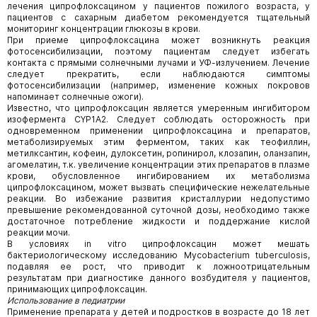
лечения ципрофлоксацином у пациентов пожилого возраста, у
пациентов с сахарным диабетом рекомендуется тщательный
мониторинг концентрации глюкозы в крови.
При приеме ципрофлоксацина может возникнуть реакция
фотосенсибилизации, поэтому пациентам следует избегать
контакта с прямыми солнечными лучами и УФ-излучением. Лечение
следует прекратить, если наблюдаются симптомы
фотосенсибилизации (например, изменение кожных покровов
напоминает солнечные ожоги).
Известно, что ципрофлоксацин является умеренным ингибитором
изофермента CYP1А2. Следует соблюдать осторожность при
одновременном применении ципрофлоксацина и препаратов,
метаболизируемых этим ферментом, таких как теофиллин,
метилксантин, кофеин, дулоксетин, ропинирол, клозапин, оланзапин,
агомелатин, т.к. увеличение концентрации этих препаратов в плазме
крови, обусловленное ингибированием их метаболизма
ципрофлоксацином, может вызвать специфические нежелательные
реакции. Во избежание развития кристаллурии недопустимо
превышение рекомендованной суточной дозы, необходимо также
достаточное потребление жидкости и поддержание кислой
реакции мочи.
В условиях in vitro ципрофлоксацин может мешать
бактериологическому исследованию Mycobacterium tuberculosis,
подавляя ее рост, что приводит к ложноотрицательным
результатам при диагностике данного возбудителя у пациентов,
принимающих ципрофлоксацин.
Использование в педиатрии
Применение препарата у детей и подростков в возрасте до 18 лет