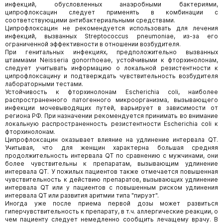
инфекций, обусловленных анаэробными бактериями,
ципрофлоксацин следует применять в комбинации с
соответствующими антибактериальными средствами.
Ципрофлоксацин не рекомендуется использовать для лечения
инфекций, вызванных Streptococcus pneumoniae, из-за его
ограниченной эффективности в отношении возбудителя.
При генитальных инфекциях, предположительно вызванных
штаммами Neisseria gonorrhoeae, устойчивыми к фторхинолонам,
следует учитывать информацию о локальной резистентности к
ципрофлоксацину и подтверждать чувствительность возбудителя
лабораторными тестами.
Устойчивость к фторхинолонам Escherichia coli, наиболее
распространенного патогенного микроорганизма, вызывающего
инфекции мочевыводящих путей, варьирует в зависимости от
региона РФ. При назначении рекомендуется принимать во внимание
локальную распространенность резистентности Escherichia coli к
фторхинолонам.
Ципрофлоксацин оказывает влияние на удлинение интервала QT.
Учитывая, что для женщин характерна большая средняя
продолжительность интервала QT по сравнению с мужчинами, они
более чувствительны к препаратам, вызывающим удлинение
интервала QT. У пожилых пациентов также отмечается повышенная
чувствительность к действию препаратов, вызывающих удлинение
интервала QT или у пациентов с повышенным риском удлинения
интервала QT или развития аритмии типа "пируэт".
Иногда уже после приема первой дозы может развиться
гиперчувствительность к препарату, в т.ч. аллергические реакции, о
чем пациенту следует немедленно сообщить лечащему врачу. В