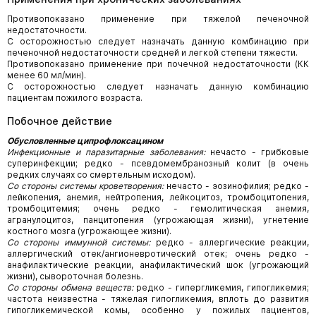
Противопоказано применение при тяжелой печеночной
недостаточности.
С осторожностью следует назначать данную комбинацию при
печеночной недостаточности средней и легкой степени тяжести.
Противопоказано применение при почечной недостаточности (КК
менее 60 мл/мин).
С осторожностью следует назначать данную комбинацию
пациентам пожилого возраста.
Побочное действие
Обусловленные ципрофлоксацином
Инфекционные и паразитарные заболевания:
нечасто - грибковые
суперинфекции; редко - псевдомембранозный колит (в очень
редких случаях со смертельным исходом).
Со стороны системы кроветворения:
нечасто - эозинофилия; редко -
лейкопения, анемия, нейтропения, лейкоцитоз, тромбоцитопения,
тромбоцитемия; очень редко - гемолитическая анемия,
агранулоцитоз, панцитопения (угрожающая жизни), угнетение
костного мозга (угрожающее жизни).
Со стороны иммунной системы:
редко - аллергические реакции,
аллергический отек/ангионевротический отек; очень редко -
анафилактические реакции, анафилактический шок (угрожающий
жизни), сывороточная болезнь.
Со стороны обмена веществ:
редко - гипергликемия, гипогликемия;
частота неизвестна - тяжелая гипогликемия, вплоть до развития
гипогликемической комы, особенно у пожилых пациентов,