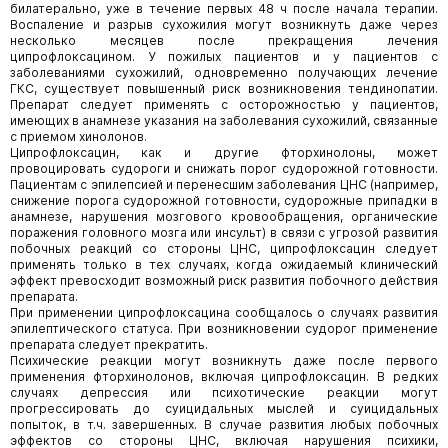
билатерально, уже в течение первых 48 ч после начала терапии.
Воспаление и разрыв сухожилия могут возникнуть даже через
несколько месяцев после прекращения лечения
ципрофлоксацином. У пожилых пациентов и у пациентов с
заболеваниями сухожилий, одновременно получающих лечение
ГКС, существует повышенный риск возникновения тендинопатии.
Препарат следует применять с осторожностью у пациентов,
имеющих в анамнезе указания на заболевания сухожилий, связанные
с приемом хинолонов.
Ципрофлоксацин, как и другие фторхинолоны, может
провоцировать судороги и снижать порог судорожной готовности.
Пациентам с эпилепсией и перенесшим заболевания ЦНС (например,
снижение порога судорожной готовности, судорожные припадки в
анамнезе, нарушения мозгового кровообращения, органические
поражения головного мозга или инсульт) в связи с угрозой развития
побочных реакций со стороны ЦНС, ципрофлоксацин следует
применять только в тех случаях, когда ожидаемый клинический
эффект превосходит возможный риск развития побочного действия
препарата.
При применении ципрофлоксацина сообщалось о случаях развития
эпилептического статуса. При возникновении судорог применение
препарата следует прекратить.
Психические реакции могут возникнуть даже после первого
применения фторхинолонов, включая ципрофлоксацин. В редких
случаях депрессия или психотические реакции могут
прогрессировать до суицидальных мыслей и суицидальных
попыток, в т.ч. завершенных. В случае развития любых побочных
эффектов со стороны ЦНС, включая нарушения психики,