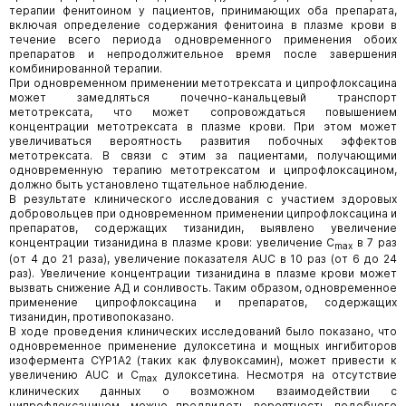
терапии фенитоином у пациентов, принимающих оба препарата,
включая определение содержания фенитоина в плазме крови в
течение всего периода одновременного применения обоих
препаратов и непродолжительное время после завершения
комбинированной терапии.
При одновременном применении метотрексата и ципрофлоксацина
может замедляться почечно-канальцевый транспорт
метотрексата, что может сопровождаться повышением
концентрации метотрексата в плазме крови. При этом может
увеличиваться вероятность развития побочных эффектов
метотрексата. В связи с этим за пациентами, получающими
одновременную терапию метотрексатом и ципрофлоксацином,
должно быть установлено тщательное наблюдение.
В результате клинического исследования с участием здоровых
добровольцев при одновременном применении ципрофлоксацина и
препаратов, содержащих тизанидин, выявлено увеличение
концентрации тизанидина в плазме крови: увеличение C
в 7 раз
max
(от 4 до 21 раза), увеличение показателя AUC в 10 раз (от 6 до 24
раз). Увеличение концентрации тизанидина в плазме крови может
вызвать снижение АД и сонливость. Таким образом, одновременное
применение ципрофлоксацина и препаратов, содержащих
тизанидин, противопоказано.
В ходе проведения клинических исследований было показано, что
одновременное применение дулоксетина и мощных ингибиторов
изофермента CYP1А2 (таких как флувоксамин), может привести к
увеличению AUC и C
дулоксетина. Несмотря на отсутствие
max
клинических данных о возможном взаимодействии с
ципрофлоксацином, можно предвидеть вероятность подобного