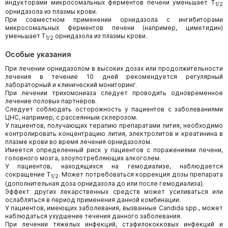
индукторами микросомальных ферментов печени уменьшает Т
1/2
орнидазола из плазмы крови.
При совместном применении орнидазола с ингибиторами
микросомальных ферментов печени (например, циметидин)
уменьшает Т
орнидазола из плазмы крови.
1/2
Особые указания
При лечении орнидазолом в высоких дозах или продолжительности
лечения в течение 10 дней рекомендуется регулярный
лабораторный и клинический мониторинг.
При лечении трихомониаза следует проводить одновременное
лечение половых партнеров.
Следует соблюдать осторожность у пациентов с заболеваниями
ЦНС, например, с рассеянным склерозом.
У пациентов, получающих терапию препаратами лития, необходимо
контролировать концентрацию лития, электролитов и креатинина в
плазме крови во время лечения орнидазолом.
Имеется определенный риск у пациентов с поражениями печени,
головного мозга, злоупотребляющих алкоголем.
У пациентов, находящихся на гемодиализе, наблюдается
сокращение Т
. Может потребоваться коррекция дозы препарата
1/2
(дополнительная доза орнидазола до или после гемодиализа).
Эффект других лекарственных средств может усиливаться или
ослабляться в период применения данной комбинации.
У пациентов, имеющих заболевания, вызванные Candida spp., может
наблюдаться ухудшение течения данного заболевания.
При лечении тяжелых инфекций, стафилококковых инфекций и