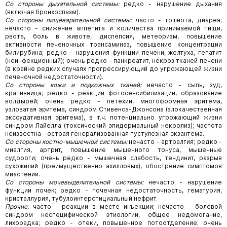
Со стороны дыхательной системы:
редко - нарушение дыхания
(включая бронхоспазм).
Со стороны пищеварительной системы:
часто - тошнота, диарея;
нечасто - снижение аппетита и количества принимаемой пищи,
рвота, боль в животе, диспепсия, метеоризм, повышение
активности печеночных трансаминаз, повышение концентрации
билирубина; редко - нарушения функции печени, желтуха, гепатит
(неинфекционный); очень редко - панкреатит, некроз тканей печени
(в крайне редких случаях прогрессирующий до угрожающей жизни
печеночной недостаточности).
Со стороны кожи и подкожных тканей:
нечасто - сыпь, зуд,
крапивница; редко - реакции фотосенсибилизации, образование
волдырей; очень редко - петехии, многоформная эритема,
узловатая эритема, синдром Стивенса-Джонсона (злокачественная
экссудативная эритема), в т.ч. потенциально угрожающий жизни
синдром Лайелла (токсический эпидермальный некролиз); частота
неизвестна - острая генерализованная пустулезная экзантема.
Со стороны костно-мышечной системы:
нечасто - артралгия; редко -
миалгия, артрит, повышение мышечного тонуса, мышечные
судороги; очень редко - мышечная слабость, тендинит, разрыв
сухожилий (преимущественно ахилловых), обострение симптомов
миастении.
Со стороны мочевыделительной системы:
нечасто - нарушение
функции почек; редко - почечная недостаточность, гематурия,
кристаллурия, тубулоинтерстициальный нефрит.
Прочие:
часто - реакции в месте инъекции; нечасто - болевой
синдром неспецифической этиологии, общее недомогание,
лихорадка; редко - отеки, повышенное потоотделение; очень