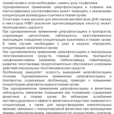
плазме крови и, если необходимо, снизить дозу теофиллина.
Одновременное применение ципрофлоксацина и кофеина или
пентоксифиллина (окспентифиллин) может приводить к увеличению
концентрации производных ксантина в плазме крови.
Сочетание очень высоких доз хинолонов (ингибиторов ДНК-гиразы)
и некоторых НПВП (исключая ацетилсалициловую кислоту) может
провоцировать судороги.
При одновременном применении ципрофлоксацина и препаратов,
содержащих циклоспорин, наблюдалось кратковременное
преходящее повышение концентрации креатинина в плазме крови.
В таких случаях необходимо 2 раза в неделю определять
концентрацию креатинина в крови.
При одновременном применении ципрофлоксацина и пероральных
гипогликемических средств, главным образом, препаратов
сульфонилмочевины (например, глибенкламида, глимепирида),
развитие гипогликемии предположительно обусловлено усилением
действия пероральных гипогликемических средств.
Пробенецид замедляет скорость выведения ципрофлоксацина
почками. Одновременное применение ципрофлоксацина и
препаратов, содержащих пробенецид, приводит к повышению
концентрации ципрофлоксацина в плазме крови.
При одновременном применении ципрофлоксацина и фенитоина
наблюдалось изменение (повышение или понижение) содержания
фенитоина в плазме крови. Во избежание ослабления
противосудорожного эффекта фенитоина вследствие снижения его
концентрации, а также для предотвращения нежелательных
явлений, связанных с передозировкой фенитоина при прекращении
приема ципрофлоксацина, рекомендуется осуществлять контроль