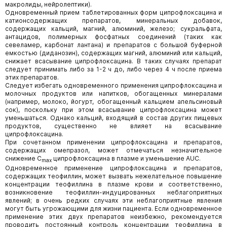
макролиды, нейролептики).
Одновременный прием таблетированных форм ципрофлоксацина и
катионсодержащих препаратов, минеральных добавок,
содержащих кальций, магний, алюминий, железо; сукральфата,
антацидов, полимерных фосфатных соединений (таких как
севеламер, карбонат лантана) и препаратов с большой буферной
емкостью (диданозин), содержащих магний, алюминий или кальций,
снижает всасывание ципрофлоксацина. В таких случаях препарат
следует принимать либо за 1-2 ч до, либо через 4 ч после приема
этих препаратов.
Следует избегать одновременного применения ципрофлоксацина и
молочных продуктов или напитков, обогащенных минералами
(например, молоко, йогурт, обогащенный кальцием апельсиновый
сок), поскольку при этом всасывание ципрофлоксацина может
уменьшаться. Однако кальций, входящий в состав других пищевых
продуктов, существенно не влияет на всасывание
ципрофлоксацина.
При сочетанном применении ципрофлоксацина и препаратов,
содержащих омепразол, может отмечаться незначительное
снижение C
ципрофлоксацина в плазме и уменьшение AUC.
max
Одновременное применение ципрофлоксацина и препаратов,
содержащих теофиллин, может вызвать нежелательное повышение
концентрации теофиллина в плазме крови и соответственно,
возникновение теофиллин-индуцированных неблагоприятных
явлений; в очень редких случаях эти неблагоприятные явления
могут быть угрожающими для жизни пациента. Если одновременное
применение этих двух препаратов неизбежно, рекомендуется
проводить постоянный контроль концентрации теофиллина в