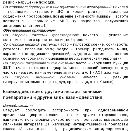
редко - нарушение походки.
Со стороны лабораторных и инструментальных исследований:
нечасто
- повышение активности ЩФ в крови; редко - изменение
содержания протромбина, повышение активности амилазы; частота
неизвестна - повышение МНО (у пациентов, получающих
антагонисты витамина К).
Обусловленные орнидазолом
Со стороны системы кроветворения:
нечасто - угнетение
костномозгового кроветворения, нейтропения.
Со стороны нервной системы:
часто - головокружение, сонливость,
усталость, головная боль; редко - тремор, ригидность мышц,
нарушение координации движений, судороги, временная потеря
сознания, сенсорная или смешанная периферическая невропатия.
Со стороны пищеварительной системы:
часто - нарушения функции
ЖКТ, в т.ч. тошнота, рвота, диарея, "металлический" привкус во рту;
частота неизвестна - изменение активности АЛТ и АСТ, желтуха.
Со стороны иммунной системы:
нечасто - реакции
гиперчувствительности (сыпь, зуд, крапивница, отек Квинке).
Взаимодействие с другими лекарственными
препаратами и другие виды взаимодействия
Ципрофлоксацин
Следует соблюдать осторожность при одновременном
применении ципрофлоксацина, как и других фторхинолонов,
пациентам, получающим лекарственные препараты, вызывающие
удлинение интервала QT (например, антиаритмические препараты
класса IA или класса III, трициклические антидепрессанты,