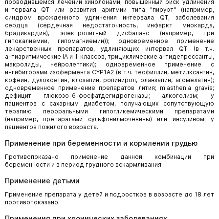
проводившемся лечении хинолонами; повышенный риск удлинения
интервала QT или развития аритмии типа "пируэт" (например,
синдром врожденного удлинения интервала QT, заболевания
сердца (сердечная недостаточность, инфаркт миокарда,
брадикардия), электролитный дисбаланс (например, при
гипокалиемии, гипомагниемии)); одновременное применение
лекарственных препаратов, удлиняющих интервал QT (в т.ч.
антиаритмические IA и III классов, трициклические антидепрессанты,
макролиды, нейролептики); одновременное применение с
ингибиторами изофермента CYP1А2 (в т.ч. теофиллин, метилксантин,
кофеин, дулоксетин, клозапин, ропинирол, оланзапин, агомелатин);
одновременное применение препаратов лития; miasthenia gravis;
дефицит глюкозо-6-фосфатдегидрогеназы; алкоголизм; у
пациентов с сахарным диабетом, получающих сопутствующую
терапию пероральными гипогликемическими препаратами
(например, препаратами сульфонилмочевины) или инсулином; у
пациентов пожилого возраста.
Применение при беременности и кормлении грудью
Противопоказано применение данной комбинации при
беременности и в период грудного вскармливания.
Применение детьми
Применение препарата у детей и подростков в возрасте до 18 лет
противопоказано.
Применения при хронических заболеваниях