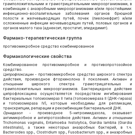
грамположительными и грамотрицательными микроорганизмами, в
комбинации с анаэробными микроорганизмами и/или простейшими:
инфекционно-воспалительные заболевания органов брюшной
полости и желчевыводящих путей, почек (пиелонефрит) и/или
осложненные инфекции мочевыводящих путей, половых органов и
органов малого таза (аднексит, простатит, эпидидимит).
Фармако-терапевтическая группа
противомикробное средство комбинированное
Фармакологические свойства
Комбинированное противомикробное и противопротозойное
средство.
Ципрофлоксацин
- противомикробное средство широкого спектра
действия, производное фторхинолона II поколения.
Активен в
отношении
широкого спектра грамотрицательных и
грамположительных микроорганизмов. Бактерицидное действие
ципрофлоксацина осуществляется посредством ингибирования
бактериальных топоизомераз II типа (топоизомераза II (ДНК-гираза)
и топоизомераза IV), которые необходимы для репликации,
транскрипции, репарации и рекомбинации бактериальной ДНК.
Орнидазол
- производное 5-нитроимидазола, оказывает
антимикробное и антипротозойное действие.
Активен в отношении
Trichomonas vaginalis, Entamoeba histolytica, Giardia lamblia (Giardia
intestinalis), а также некоторых анаэробных бактерий, в т.ч.
Bacteroides spp., Clostridium spp., Fusobacterium spp., и анаэробных