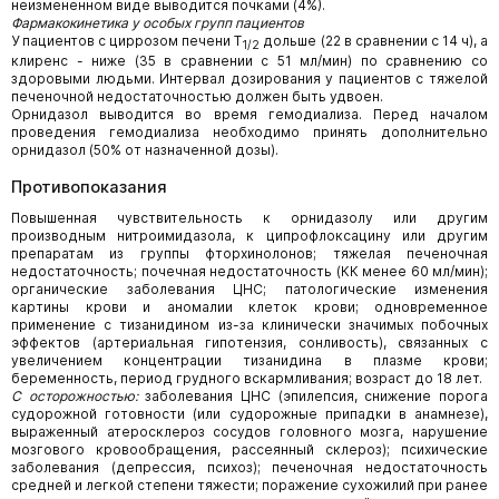
неизмененном виде выводится почками (4%).
Фармакокинетика у особых групп пациентов
У пациентов с циррозом печени Т
дольше (22 в сравнении с 14 ч), а
1/2
клиренс - ниже (35 в сравнении с 51 мл/мин) по сравнению со
здоровыми людьми. Интервал дозирования у пациентов с тяжелой
печеночной недостаточностью должен быть удвоен.
Орнидазол выводится во время гемодиализа. Перед началом
проведения гемодиализа необходимо принять дополнительно
орнидазол (50% от назначенной дозы).
Противопоказания
Повышенная чувствительность к орнидазолу или другим
производным нитроимидазола, к ципрофлоксацину или другим
препаратам из группы фторхинолонов; тяжелая печеночная
недостаточность; почечная недостаточность (КК менее 60 мл/мин);
органические заболевания ЦНС; патологические изменения
картины крови и аномалии клеток крови; одновременное
применение с тизанидином из-за клинически значимых побочных
эффектов (артериальная гипотензия, сонливость), связанных с
увеличением концентрации тизанидина в плазме крови;
беременность, период грудного вскармливания; возраст до 18 лет.
С осторожностью:
заболевания ЦНС (эпилепсия, снижение порога
судорожной готовности (или судорожные припадки в анамнезе),
выраженный атеросклероз сосудов головного мозга, нарушение
мозгового кровообращения, рассеянный склероз); психические
заболевания (депрессия, психоз); печеночная недостаточность
средней и легкой степени тяжести; поражение сухожилий при ранее