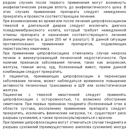
редких случаях после первого применения могут возникнуть
анафилактические реакции вплоть до анафилактического шока. В
этих случаях применение препарата следует немедленно
прекратить и провести соответствующее лечение.
При возникновении во время или после лечения ципрофлоксацином
тяжелой и длительной диареи следует исключить диагноз
псевдомембранозного колита, который требует немедленной
отмены препарата и назначения соответствующего лечения
(ванкомицин внутрь в дозе 250 мг 4 раза/сут). В данной ситуации
противопоказано применение препаратов, подавляющих
перистальтику кишечника.
При применении ципрофлоксацина отмечались случаи некроза
печени и жизнеугрожающей печеночной недостаточности. При
наличии признаков заболевания печени, таких как анорексия,
желтуха, темная моча, зуд, болезненный живот, прием данной
комбинации следует прекратить.
У пациентов, принимающих ципрофлоксацин и перенесших
заболевание печени, может наблюдаться временное повышение
активности печеночных трансаминаз и ЩФ или холестатическая
желтуха.
Пациентам с тяжелой миастенией следует применять
ципрофлоксацин с осторожностью, т.к. возможно обострение
симптомов. При первых признаках тендинита (болезненный отек в
области сустава, воспаление) применение препарата следует
прекратить, исключить физические нагрузки, т.к. существует риск
разрыва сухожилия, а также проконсультироваться с врачом.
При приеме ципрофлоксацина могут отмечаться случаи тендинита и
разрыва сухожилий (преимущественно ахиллова сухожилия) иногда