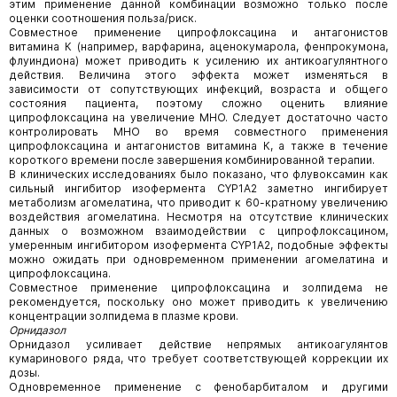
этим применение данной комбинации возможно только после
оценки соотношения польза/риск.
Совместное применение ципрофлоксацина и антагонистов
витамина К (например, варфарина, аценокумарола, фенпрокумона,
флуиндиона) может приводить к усилению их антикоагулянтного
действия. Величина этого эффекта может изменяться в
зависимости от сопутствующих инфекций, возраста и общего
состояния пациента, поэтому сложно оценить влияние
ципрофлоксацина на увеличение МНО. Следует достаточно часто
контролировать МНО во время совместного применения
ципрофлоксацина и антагонистов витамина К, а также в течение
короткого времени после завершения комбинированной терапии.
В клинических исследованиях было показано, что флувоксамин как
сильный ингибитор изофермента CYP1А2 заметно ингибирует
метаболизм агомелатина, что приводит к 60-кратному увеличению
воздействия агомелатина. Несмотря на отсутствие клинических
данных о возможном взаимодействии с ципрофлоксацином,
умеренным ингибитором изофермента CYP1А2, подобные эффекты
можно ожидать при одновременном применении агомелатина и
ципрофлоксацина.
Совместное применение ципрофлоксацина и золпидема не
рекомендуется, поскольку оно может приводить к увеличению
концентрации золпидема в плазме крови.
Орнидазол
Орнидазол усиливает действие непрямых антикоагулянтов
кумаринового ряда, что требует соответствующей коррекции их
дозы.
Одновременное применение с фенобарбиталом и другими