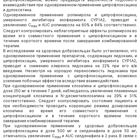
взаимодействия при одновременном применении ципрофлоксацина
и дулоксетина.
Одновременное применение ропинирола и ципрофлоксацина,
умеренного ингибитора изофермента CYP1А2, приводит к
увеличению C
и AUC ропинирола на 60% и 84% соответственно.
max
Следует контролировать неблагоприятные эффекты ропинирола во
время его совместного применения с ципрофлоксацином и в
течение короткого времени после завершения комбинированной
терапии.
В исследовании на здоровых добровольцах было установлено, что
одновременное применение препаратов, содержащих лидокаин, и
ципрофлоксацин, умеренного ингибитора изофермента CYP1А2,
приводит к снижению клиренса лидокаина на 22% при его в/в
введении. Несмотря на хорошую переносимость лидокаина при
одновременном применении с ципрофлоксацином, возможно
усиление побочных эффектов вследствие взаимодействия.
При одновременном применении клозапина и ципрофлоксацина в
дозе 250 мг в течение 7 дней, наблюдалось увеличение плазменных
концентраций клозапина и N-десметилклозапина на 29% и 31%
соответственно. Следует контролировать состояние пациента и
при необходимости проводить коррекцию режима дозирования
клозапина во время его совместного применения с
ципрофлоксацином и в течение короткого времени после
завершения комбинированной терапии.
При одновременном применении у здоровых добровольцев
ципрофлоксацина в дозе 500 мг и силденафила в дозе 50 мг,
отмечалось увеличение C
и AUC силденафила в 2 раза. В связи с
max