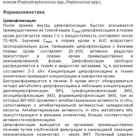
кокков (Peptostreptococcus spp., Peptococcus spp.).
Фармакокинетика
Ципрофлоксацин
После приема внутрь ципрофлоксацин быстро всасывается
преимущественно из тонкой кишки. C
ципрофлоксацина в плазме
max
крови достигается через 1-2 ч. Биодоступность составляет около
70-80%. Значения C
в плазме крови и AUC возрастают
max
пропорционально дозе. Связывание ципрофлоксацина с белками
плазмы крови составляет 20-30%; активное вещество
присутствует в плазме крови преимущественно в
неионизированной форме. Ципрофлоксацин свободно
распределяется в тканях и жидкостях организма. V
в организме
d
составляет 2-3 л/кг. Концентрация ципрофлоксацина в тканях
значительно превышает концентрацию в сыворотке крови.
Биотрансформируется в печени. В крови могут обнаруживаться
четыре метаболита ципрофлоксацина в небольших концентрациях:
диэтилципрофлоксацин (M1), сульфоципрофлоксацин (М2),
оксоципрофлоксацин (М3), формилципрофлоксацин (М4), три из
которых (M1-М3) проявляют антибактериальную активность in vitro,
сопоставимую с антибактериальной активностью налидиксовой
кислоты. Антибактериальная активность in vitro метаболита M4,
присутствующего в меньшем количестве, больше соответствует
активности норфлоксацина.
Ципрофлоксацин выводится из организма преимущественно
почками путем клубочковой фильтрации и канальцевой секреции;
незначительное количество - через ЖКТ. Почечный клиренс