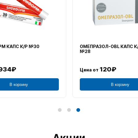
М КАПС К/Р №30
ОМЕПРАЗОЛ-OBL КАПС К
№28
934₽
120₽
Цена от
В корзину
В корзину
Акции