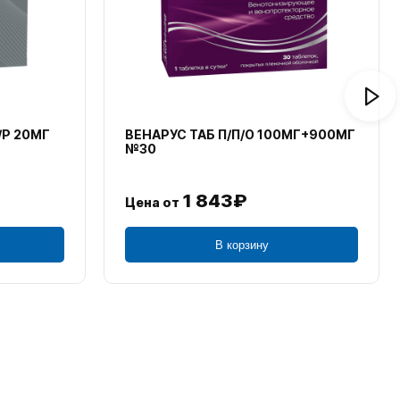
/Р 20МГ
ВЕНАРУС ТАБ П/П/О 100МГ+900МГ
№30
1 843₽
Цена от
В корзину