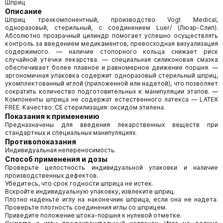
Шприц
Описание
Шприц трехкомпонентный, производство Vogt Medical,
одноразовый, стерильный, с соединением Luer/ (Люэр-Слип).
Абсолютно прозрачный цилиндр помогает успешно осуществлять
контроль за введением медикаментов, превосходная визуализация
содержимого. — наличие стопорного кольца снижает риск
случайной утечки лекарства. — специальная силиконовая смазка
обеспечивает более плавное и равномерное движение поршня. —
эргономичная упаковка содержит одноразовый стерильный шприц,
укомплектованный иглой (приложенной или надетой), что позволяет
сократить количество подготовительных к манипуляции этапов. —
Компоненты шприца не содержат естественного латекса — LATEX
FREE. Качество: CE стерилизация: оксидом этилена.
Показания к применению
Предназначены для введения лекарственных веществ при
стандартных и специальных манипуляциях.
Противопоказания
Индивидуальная непереносимость.
Способ применения и дозы
Проверьте целостность индивидуальной упаковки и наличие
производственных дефектов.
Убедитесь, что срок годности шприца не истек.
Вскройте индивидуальную упаковку, извлеките шприц.
Плотно наденьте иглу на наконечник шприца, если она не надета.
Проверьте плотность соединения иглы со шприцем.
Приведите положение штока-поршня к нулевой отметке.