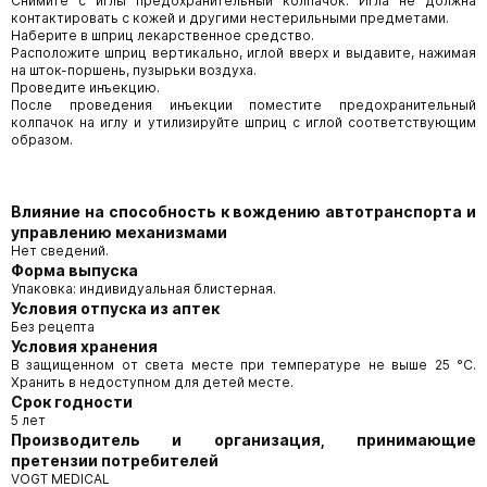
Снимите с иглы предохранительный колпачок. Игла не должна
контактировать с кожей и другими нестерильными предметами.
Наберите в шприц лекарственное средство.
Расположите шприц вертикально, иглой вверх и выдавите, нажимая
на шток-поршень, пузырьки воздуха.
Проведите инъекцию.
После проведения инъекции поместите предохранительный
колпачок на иглу и утилизируйте шприц с иглой соответствующим
образом.
Влияние на способность к вождению автотранспорта и
управлению механизмами
Нет сведений.
Форма выпуска
Упаковка: индивидуальная блистерная.
Условия отпуска из аптек
Без рецепта
Условия хранения
В защищенном от света месте при температуре не выше 25 °С.
Хранить в недоступном для детей месте.
Срок годности
5 лет
Производитель и организация, принимающие
претензии потребителей
VOGT MEDICAL