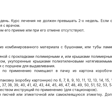
 день. Курс лечения не должен превышать 2-х недель. Если 
я с врачом.
м его приеме или при его отмене отсутствуют.
из комбинированного материала с бушонами, или тубы лами
овиной с прокладками полимерными и, или крышками полимерны
ком, укупоренные крышками полиэтиленовыми натягиваемыми
и с поршнем для выдавливания.
й по применению помещают в пачку из картона коробоч
вку (коробку картонную) по 6, 7, 8, 9, 10, 11, 12, 13, 14, 15, 1
6, 37, 38, 39, 40, 41, 42, 43, 44, 45, 46, 47, 48, 49, 50, 51, 52, 53, 
оличеством инструкций по применению (для стационаров).
ги писчей или этикеточной или самоклеящуюся этикетку. Доп