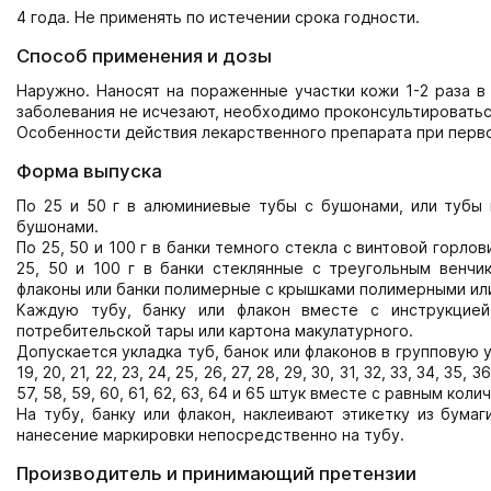
4 года. Не применять по истечении срока годности.
Способ применения и дозы
Наружно. Наносят на пораженные участки кожи 1-2 раза в
заболевания не исчезают, необходимо проконсультироватьс
Особенности действия лекарственного препарата при перво
Форма выпуска
По 25 и 50 г в алюминиевые тубы с бушонами, или тубы 
бушонами.
По 25, 50 и 100 г в банки темного стекла с винтовой горл
25, 50 и 100 г в банки стеклянные с треугольным венчи
флаконы или банки полимерные с крышками полимерными ил
Каждую тубу, банку или флакон вместе с инструкцие
потребительской тары или картона макулатурного.
Допускается укладка туб, банок или флаконов в групповую упако
19, 20, 21, 22, 23, 24, 25, 26, 27, 28, 29, 30, 31, 32, 33, 34, 35, 3
57, 58, 59, 60, 61, 62, 63, 64 и 65 штук вместе с равным к
На тубу, банку или флакон, наклеивают этикетку из бума
нанесение маркировки непосредственно на тубу.
Производитель и принимающий претензии