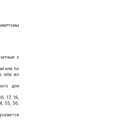
симптомы
натные с
ми или по
, или во
ного для
6, 17, 18,
54, 55, 56,
ускается