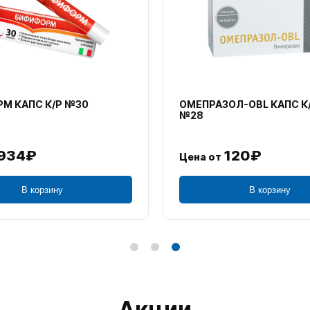
М КАПС К/Р №30
ОМЕПРАЗОЛ-OBL КАПС К
№28
934₽
120₽
Цена от
В корзину
В корзину
Акции