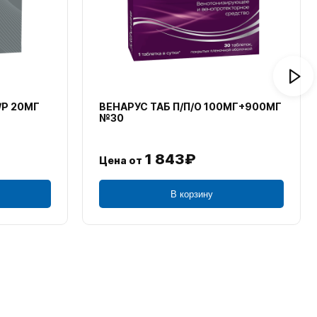
/Р 20МГ
ВЕНАРУС ТАБ П/П/О 100МГ+900МГ
№30
1 843₽
Цена от
В корзину