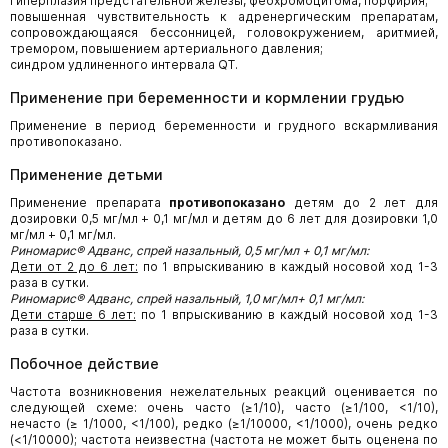
гиперплазия предстательной железы, феохромоцитома, порфирия;
повышенная чувствительность к адренергическим препаратам,
сопровождающаяся бессонницей, головокружением, аритмией,
тремором, повышением артериального давления;
синдром удлиненного интервала QT.
Применение при беременности и кормлении грудью
Применение в период беременности и грудного вскармливания
противопоказано.
Применение детьми
Применение препарата
противопоказано
детям до 2 лет для
дозировки 0,5 мг/мл + 0,1 мг/мл и детям до 6 лет для дозировки 1,0
мг/мл + 0,1 мг/мл.
Риномарис® Адванс, спрей назальный, 0,5 мг/мл + 0,1 мг/мл:
Дети от 2 до 6 лет:
по 1 впрыскиванию в каждый носовой ход 1-3
раза в сутки.
Риномарис® Адванс, спрей назальный, 1,0 мг/мл+ 0,1 мг/мл:
Дети старше 6 лет:
по 1 впрыскиванию в каждый носовой ход 1-3
раза в сутки.
Побочное действие
Частота возникновения нежелательных реакций оценивается по
следующей схеме: очень часто (≥1/10), часто (≥1/100, <1/10),
нечасто (≥ 1/1000, <1/100), редко (≥1/10000, <1/1000), очень редко
(<1/10000); частота неизвестна (частота не может быть оценена по