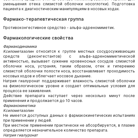
уменьшения отека слизистой оболочки носоглотки). Подготовка
пациента к диагностическим манипуляциям в носовых ходах.
Фармако-терапевтическая группа
Противоконгестивное средство - альфа-адреномиметик.
Фармакологические свойства
Фармакодинамика
Ксилометазолин
относится к группе местных сосудосуживающих
средств (деконгестантов) с альфа-адреномиметической
активностью, вызывает сужение кровеносных сосудов слизистой
оболочки носа, устраняя, таким образом, отек и гиперемию
слизистой оболочки полости носа, восстанавливает проходимость
носовых ходов и облегчает носовое дыхание.
Натрия гиалуронат поддерживает влажность слизистой оболочки
на физиологическом уровне и создает оптимальные условия для
процесса ее заживления.
Действие препарата наступает через несколько минут после
применения и продолжается до 10 часов.
Фармакокинетика
Ксилометазолин
Не имеется доступных данных о фармакокинетических испытаниях
при применении у людей.
При местном применении практически не абсорбируется, в плазме
определяется незначительное количество препарата.
Натрия гиалуронат