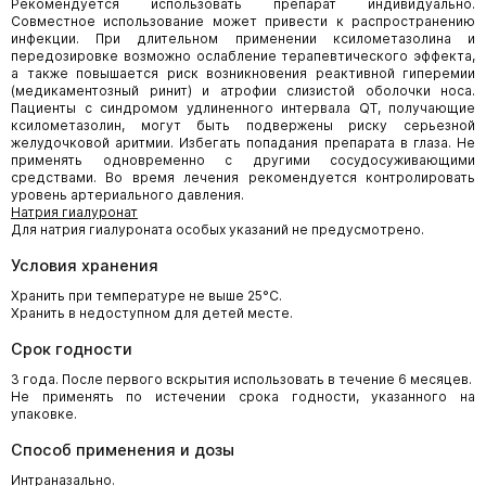
Рекомендуется использовать препарат индивидуально.
Совместное использование может привести к распространению
инфекции. При длительном применении ксилометазолина и
передозировке возможно ослабление терапевтического эффекта,
а также повышается риск возникновения реактивной гиперемии
(медикаментозный ринит) и атрофии слизистой оболочки носа.
Пациенты с синдромом удлиненного интервала QT, получающие
ксилометазолин, могут быть подвержены риску серьезной
желудочковой аритмии. Избегать попадания препарата в глаза. Не
применять одновременно с другими сосудосуживающими
средствами. Во время лечения рекомендуется контролировать
уровень артериального давления.
Натрия гиалуронат
Для натрия гиалуроната особых указаний не предусмотрено.
Условия хранения
Хранить при температуре не выше 25°С.
Хранить в недоступном для детей месте.
Срок годности
3 года. После первого вскрытия использовать в течение 6 месяцев.
Не применять по истечении срока годности, указанного на
упаковке.
Способ применения и дозы
Интраназально.