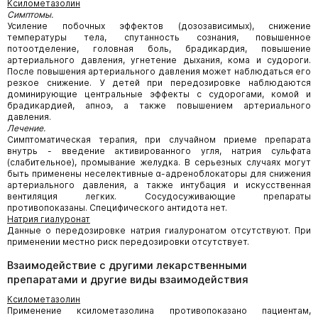
Ксилометазолин
Симптомы.
Усиление побочных эффектов (дозозависимых), снижение
температуры тела, спутанность сознания, повышенное
потоотделение, головная боль, брадикардия, повышение
артериального давления, угнетение дыхания, кома и судороги.
После повышения артериального давления может наблюдаться его
резкое снижение. У детей при передозировке наблюдаются
доминирующие центральные эффекты с судорогами, комой и
брадикардией, апноэ, а также повышением артериального
давления.
Лечение.
Симптоматическая терапия, при случайном приеме препарата
внутрь - введение активированного угля, натрия сульфата
(слабительное), промывание желудка. В серьезных случаях могут
быть применены неселективные α-адреноблокаторы для снижения
артериального давления, а также интубация и искусственная
вентиляция легких. Сосудосуживающие препараты
противопоказаны. Специфического антидота нет.
Натрия гиалуронат
Данные о передозировке натрия гиалуронатом отсутствуют. При
применении местно риск передозировки отсутствует.
Взаимодействие с другими лекарственными
препаратами и другие виды взаимодействия
Ксилометазолин
Применение ксилометазолина противопоказано пациентам,