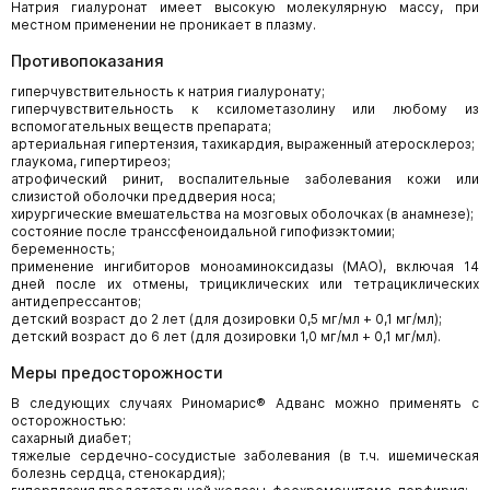
Натрия гиалуронат имеет высокую молекулярную массу, при
местном применении не проникает в плазму.
Противопоказания
гиперчувствительность к натрия гиалуронату;
гиперчувствительность к ксилометазолину или любому из
вспомогательных веществ препарата;
артериальная гипертензия, тахикардия, выраженный атеросклероз;
глаукома, гипертиреоз;
атрофический ринит, воспалительные заболевания кожи или
слизистой оболочки преддверия носа;
хирургические вмешательства на мозговых оболочках (в анамнезе);
состояние после транссфеноидальной гипофизэктомии;
беременность;
применение ингибиторов моноаминоксидазы (МАО), включая 14
дней после их отмены, трициклических или тетрациклических
антидепрессантов;
детский возраст до 2 лет (для дозировки 0,5 мг/мл + 0,1 мг/мл);
детский возраст до 6 лет (для дозировки 1,0 мг/мл + 0,1 мг/мл).
Меры предосторожности
В следующих случаях Риномарис® Адванс можно применять с
осторожностью:
сахарный диабет;
тяжелые сердечно-сосудистые заболевания (в т.ч. ишемическая
болезнь сердца, стенокардия);