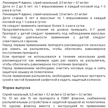
Риномарис® Адванс, спрей назальный, 0,5 мг/мл + 0,1 мг/мл
Дети от 2 до 6 лет: по 1 впрыскиванию в каждый носовой ход 1-3
раза в сутки.
Риномарис® Адванс, спрей назальный, 1,0 мг/мл+ 0,1 мг/мл
Дети старше 6 лет и взрослые: по 1 впрыскиванию в каждый
носовой ход 1-3 раза в сутки.
Не следует применять препарат более 3-х раз в сутки.
Продолжительность лечения не должна превышать 5-7 дней.
Препарат у детей следует применять под наблюдением взрослых.
По поводу длительности применения у детей следует
советоваться с врачом.
Перед первым применением препарата рекомендуется несколько
раз нажать на распылитель, чтобы обеспечить равномерное
поступление препарата.
Если препарат не использовался в течение нескольких дней,
рекомендуется как минимум один раз нажать на распылитель,
чтобы обеспечить равномерное поступление препарата.
Перед применением необходимо очистить носовые ходы и снять
защитную крышку из полиэтилена.
После применения распылитель необходимо тщательно протереть
сухой и чистой бумажной салфеткой и надеть защитный колпачок.
Форма выпуска
Спрей назальный, 0,5 мг/мл + 0,1 мг/мл и 1,0 мг/мл + 0,1 мг/мл.
По 10 мл или 15 мл препарата в ПЭВП флаконе, снабженном
распылительным устройством и защитной крышкой из полиэтилена.
По одному флакону вместе с инструкцией по применению