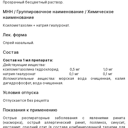
Прозрачный бесцветный раствор.
МНН / Группировочное наименование / Химическое
наименование
Ксилометазолин + натрия гиалуронат.
Лек. форма
Спрей назальный.
Состав
Состав на 1 мл препарата:
Действующие вещества:
ксилометазолина гидрохлорид 0,5 мг 1,0 мг
натрия гиалуронат 0,1 мг 0,1 мг
Вспомогательные вещества:
морская вода очищенная, калия
дигидрофосфат, вода очищенная.
Условия отпуска
Отпускается без рецепта
Показания к применению
Острые респираторные заболевания с явлениями ринита
(насморка), острый аллергический ринит, поллиноз, синусит,
евстахиит, средний отит (в составе комбинированной терапии для