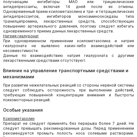
получающим ингибиторы МАО или трициклические
антидепрессанты, включая 14 дней после их отмены.
Одновременный прием ксилометазолина и три- и тетрациклических
антидепрессантов, ингибиторов моноаминооксидазы типа
транилципромина, лекарственных средств, способствующих
повышению артериального давления, поэтому следует избегать
одновременного приема данных лекарственных средств.
Натрия гиалуронат
При одновременном применении ксилометазолина и натрия
гиалуроната не выявлено каких-либо взаимодействий или
несовместимости.
Данные по взаимодействию натрия гиалуроната с другими
лекарственными средствами отсутствуют.
Влияние на управление транспортными средствами и
механизмами
При развитии нежелательных реакций со стороны нервной системы
следует соблюдать осторожность при выполнении действий,
требующих повышенной концентрации внимания и быстроты
психомоторных реакций.
Особые указания
Ксилометазолин
Препарат не следует применять без перерыва более 7 дней. Не
следует превышать рекомендованные дозы. Перед применением
рекомендуется промыть полость носа солевыми растворами.