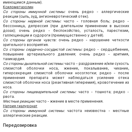
имеющимся данным).
Ксилометазолин
Со стороны иммунной системы:
очень редко - аллергические
реакции (сыпь, зуд, ангионевротический отек).
Со стороны нервной системы:
часто - головная боль; редко -
бессонница, депрессия (при длительном применении в высоких
дозах); очень редко - беспокойство, усталость, парестезии,
галлюцинации и судороги (преимущественно у детей).
Со стороны органов чувств:
очень редко - нарушение четкости
зрительного восприятия.
Со стороны сердечно-сосудистой системы:
редко - сердцебиение,
повышение артериального давления; очень редко - аритмия,
тахикардия.
Со стороны дыхательной системы:
часто - раздражение и/или сухость
слизистой оболочки носа, жжение, покалывание, чихание,
гиперсекреция слизистой оболочки носоглотки; редко - после
применения препарата может наблюдаться усиление отека
слизистой оболочки носа (реактивная гиперемия), кровотечение из
носа.
Со стороны пищеварительной системы:
часто - тошнота; редко -
рвота.
Местные реакции:
часто - жжение в месте применения.
Натрия гиалуронат
Со стороны иммунной системы:
частота неизвестна - местные
аллергические реакции.
Передозировка