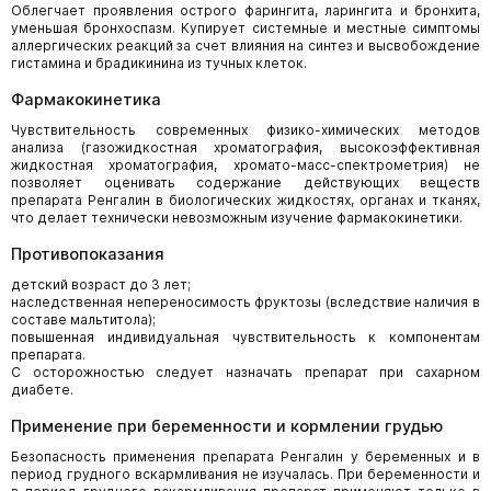
Облегчает проявления острого фарингита, ларингита и бронхита,
уменьшая бронхоспазм. Купирует системные и местные симптомы
аллергических реакций за счет влияния на синтез и высвобождение
гистамина и брадикинина из тучных клеток.
Фармакокинетика
Чувствительность современных физико-химических методов
анализа (газожидкостная хроматография, высокоэффективная
жидкостная хроматография, хромато-масс-спектрометрия) не
позволяет оценивать содержание действующих веществ
препарата Ренгалин в биологических жидкостях, органах и тканях,
что делает технически невозможным изучение фармакокинетики.
Противопоказания
детский возраст до 3 лет;
наследственная непереносимость фруктозы (вследствие наличия в
составе мальтитола);
повышенная индивидуальная чувствительность к компонентам
препарата.
С осторожностью следует назначать препарат при сахарном
диабете.
Применение при беременности и кормлении грудью
Безопасность применения препарата Ренгалин у беременных и в
период грудного вскармливания не изучалась. При беременности и