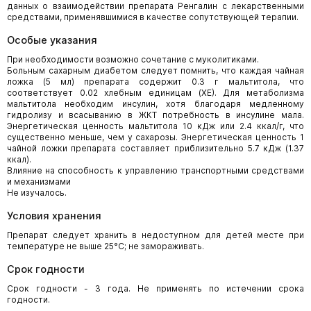
данных о взаимодействии препарата Ренгалин с лекарственными
средствами, применявшимися в качестве сопутствующей терапии.
Особые указания
При необходимости возможно сочетание с муколитиками.
Больным сахарным диабетом следует помнить, что каждая чайная
ложка (5 мл) препарата содержит 0.3 г мальтитола, что
соответствует 0.02 хлебным единицам (ХЕ). Для метаболизма
мальтитола необходим инсулин, хотя благодаря медленному
гидролизу и всасыванию в ЖКТ потребность в инсулине мала.
Энергетическая ценность мальтитола 10 кДж или 2.4 ккал/г, что
существенно меньше, чем у сахарозы. Энергетическая ценность 1
чайной ложки препарата составляет приблизительно 5.7 кДж (1.37
ккал).
Влияние на способность к управлению транспортными средствами
и механизмами
Не изучалось.
Условия хранения
Препарат следует хранить в недоступном для детей месте при
температуре не выше 25°С; не замораживать.
Срок годности
Срок годности - 3 года. Не применять по истечении срока
годности.