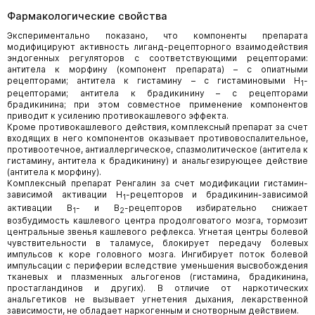
Фармакологические свойства
Экспериментально показано, что компоненты препарата
модифицируют активность лиганд-рецепторного взаимодействия
эндогенных регуляторов с соответствующими рецепторами:
антитела к морфину (компонент препарата) – с опиатными
рецепторами; антитела к гистамину – с гистаминовыми H
-
1
рецепторами; антитела к брадикинину – с рецепторами
брадикинина; при этом совместное применение компонентов
приводит к усилению противокашлевого эффекта.
Кроме противокашлевого действия, комплексный препарат за счет
входящих в него компонентов оказывает противовоспалительное,
противоотечное, антиаллергическое, спазмолитическое (антитела к
гистамину, антитела к брадикинину) и анальгезирующее действие
(антитела к морфину).
Комплексный препарат Ренгалин за счет модификации гистамин-
зависимой активации Н
-рецепторов и брадикинин-зависимой
1
активации В
- и B
-рецепторов избирательно снижает
1
2
возбудимость кашлевого центра продолговатого мозга, тормозит
центральные звенья кашлевого рефлекса. Угнетая центры болевой
чувствительности в таламусе, блокирует передачу болевых
импульсов к коре головного мозга. Ингибирует поток болевой
импульсации с периферии вследствие уменьшения высвобождения
тканевых и плазменных альгогенов (гистамина, брадикинина,
простагландинов и других). В отличие от наркотических
анальгетиков не вызывает угнетения дыхания, лекарственной
зависимости, не обладает наркогенным и снотворным действием.