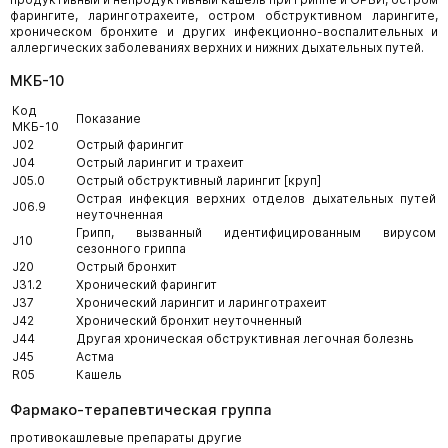
фарингите, ларинготрахеите, остром обструктивном ларингите,
хроническом бронхите и других инфекционно-воспалительных и
аллергических заболеваниях верхних и нижних дыхательных путей.
МКБ-10
Код
Показание
МКБ-10
J02
Острый фарингит
J04
Острый ларингит и трахеит
J05.0
Острый обструктивный ларингит [круп]
Острая инфекция верхних отделов дыхательных путей
J06.9
неуточненная
Грипп, вызванный идентифицированным вирусом
J10
сезонного гриппа
J20
Острый бронхит
J31.2
Хронический фарингит
J37
Хронический ларингит и ларинготрахеит
J42
Хронический бронхит неуточненный
J44
Другая хроническая обструктивная легочная болезнь
J45
Астма
R05
Кашель
Фармако-терапевтическая группа
противокашлевые препараты другие