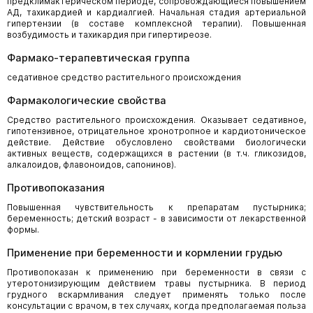
предклимактерическом периоде, сопровождающиеся повышением
АД, тахикардией и кардиалгией. Начальная стадия артериальной
гипертензии (в составе комплексной терапии). Повышенная
возбудимость и тахикардия при гипертиреозе.
Фармако-терапевтическая группа
седативное средство растительного происхождения
Фармакологические свойства
Средство растительного происхождения. Оказывает седативное,
гипотензивное, отрицательное хронотропное и кардиотоническое
действие. Действие обусловлено свойствами биологически
активных веществ, содержащихся в растении (в т.ч. гликозидов,
алкалоидов, флавоноидов, сапонинов).
Противопоказания
Повышенная чувствительность к препаратам пустырника;
беременность; детский возраст - в зависимости от лекарственной
формы.
Применение при беременности и кормлении грудью
Противопоказан к применению при беременности в связи с
утеротонизирующим действием травы пустырника. В период
грудного вскармливания следует применять только после
консультации с врачом, в тех случаях, когда предполагаемая польза