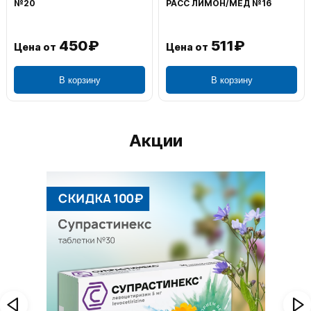
№20
РАСС ЛИМОН/МЕД №16
450₽
511₽
Цена от
Цена от
В корзину
В корзину
Акции