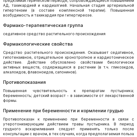
предклимактерическом периоде, сопровождающиеся повышением
АД, тахикардией и кардиалгией. Начальная стадия артериальной
гипертензии (в составе комплексной терапии). Повышенная
возбудимость и тахикардия при гипертиреозе.
Фармако-терапевтическая группа
седативное средство растительного происхождения
Фармакологические свойства
Средство растительного происхождения. Оказывает седативное,
гипотензивное, отрицательное хронотропное и кардиотоническое
действие. Действие обусловлено свойствами биологически
активных веществ, содержащихся в растении (в т.ч. гликозидов,
алкалоидов, флавоноидов, сапонинов).
Противопоказания
Повышенная чувствительность к препаратам пустырника;
беременность; детский возраст - в зависимости от лекарственной
формы.
Применение при беременности и кормлении грудью
Противопоказан к применению при беременности в связи с
утеротонизирующим действием травы пустырника. В период
грудного вскармливания следует применять только после
консультации с врачом, в тех случаях, когда предполагаемая польза