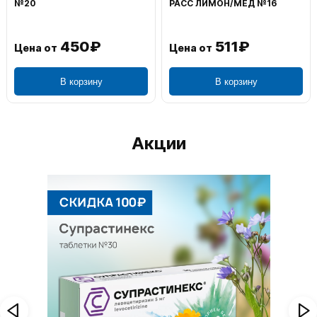
№20
РАСС ЛИМОН/МЕД №16
450₽
511₽
Цена от
Цена от
В корзину
В корзину
Акции