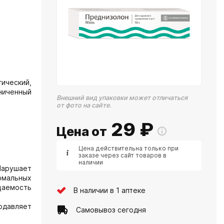
гический,
ниченный
Внешний вид упаковки может отличаться
от фото на сайте.
29
₽
Цена от
Цена действительна только при
заказе через сайт товаров в
наличии
 Нарушает
омальных
цаемость
В наличии в 1 аптеке
одавляет
Самовывоз сегодня