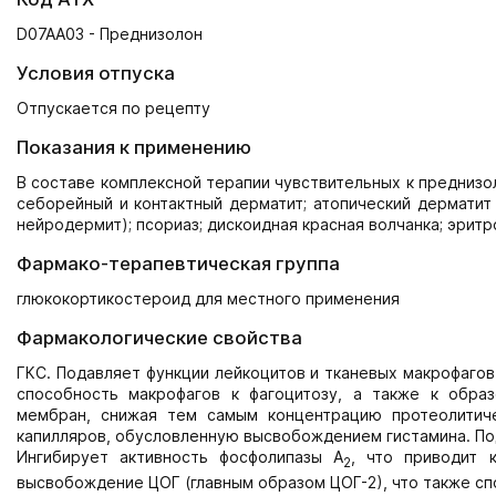
D07AA03 - Преднизолон
Условия отпуска
Отпускается по рецепту
Показания к применению
В составе комплексной терапии чувствительных к преднизо
себорейный и контактный дерматит; атопический дерматит
нейродермит); псориаз; дискоидная красная волчанка; эрит
Фармако-терапевтическая группа
глюкокортикостероид для местного применения
Фармакологические свойства
ГКС. Подавляет функции лейкоцитов и тканевых макрофагов
способность макрофагов к фагоцитозу, а также к образ
мембран, снижая тем самым концентрацию протеолитич
капилляров, обусловленную высвобождением гистамина. По
Ингибирует активность фосфолипазы А
, что приводит 
2
высвобождение ЦОГ (главным образом ЦОГ-2), что также с