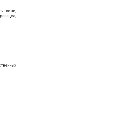
ли кожи,
розацеа,
ственных