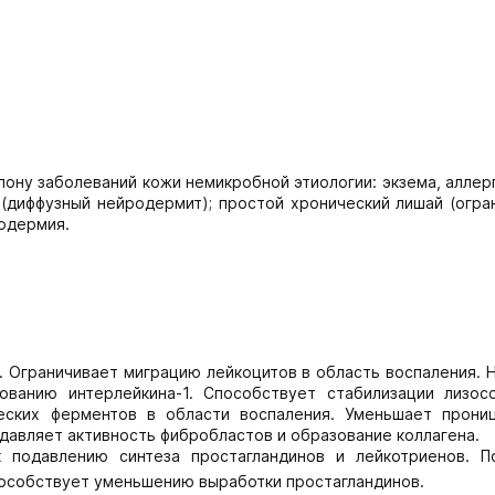
лону заболеваний кожи немикробной этиологии: экзема, аллер
 (диффузный нейродермит); простой хронический лишай (огра
родермия.
. Ограничивает миграцию лейкоцитов в область воспаления.
ованию интерлейкина-1. Способствует стабилизации лизос
еских ферментов в области воспаления. Уменьшает прони
давляет активность фибробластов и образование коллагена.
к подавлению синтеза простагландинов и лейкотриенов. П
пособствует уменьшению выработки простагландинов.