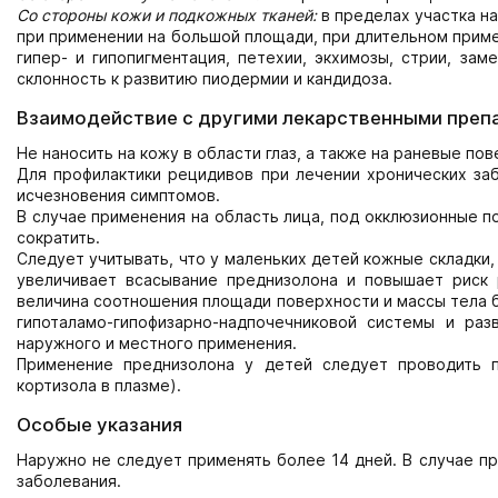
Со стороны кожи и подкожных тканей:
в пределах участка на
при применении на большой площади, при длительном приме
гипер- и гипопигментация, петехии, экхимозы, стрии, зам
склонность к развитию пиодермии и кандидоза.
Взаимодействие с другими лекарственными преп
Не наносить на кожу в области глаз, а также на раневые пов
Для профилактики рецидивов при лечении хронических з
исчезновения симптомов.
В случае применения на область лица, под окклюзионные п
сократить.
Следует учитывать, что у маленьких детей кожные складки,
увеличивает всасывание преднизолона и повышает риск 
величина соотношения площади поверхности и массы тела 
гипоталамо-гипофизарно-надпочечниковой системы и ра
наружного и местного применения.
Применение преднизолона у детей следует проводить п
кортизола в плазме).
Особые указания
Наружно не следует применять более 14 дней. В случае п
заболевания.