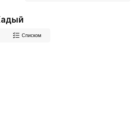
Кадый
Списком