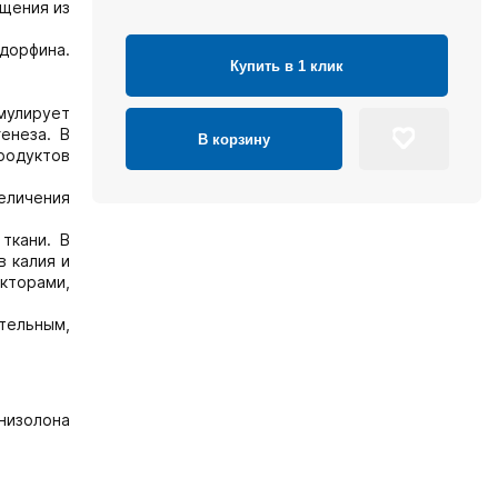
ещения из
дорфина.
Купить в 1 клик
мулирует
енеза. В
В корзину
продуктов
еличения
ткани. В
 калия и
кторами,
.
тельным,
низолона