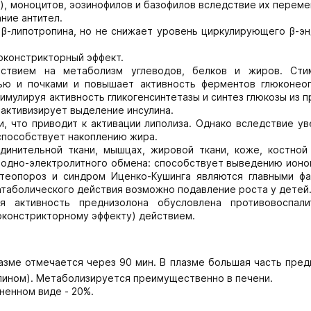
), моноцитов, эозинофилов и базофилов вследствие их перем
ние антител.
β-липотропина, но не снижает уровень циркулирующего β-эн
оконстрикторный эффект.
ствием на метаболизм углеводов, белков и жиров. Сти
нью и почками и повышает активность ферментов глюконеог
имулируя активность гликогенсинтетазы и синтез глюкозы из 
активизирует выделение инсулина.
, что приводит к активации липолиза. Однако вследствие ув
 способствует накоплению жира.
инительной ткани, мышцах, жировой ткани, коже, костной 
водно-электролитного обмена: способствует выведению ионов
стеопороз и синдром Иценко-Кушинга являются главными фа
атаболического действия возможно подавление роста у детей
 активность преднизолона обусловлена противовоспали
оконстрикторному эффекту) действием.
азме отмечается через 90 мин. В плазме большая часть пред
лином). Метаболизируется преимущественно в печени.
ненном виде - 20%.