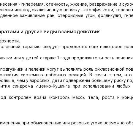
несения - гиперемия, отечность, жжение, раздражение и сухо
нении или под окклюзионную повязку - атрофия кожи, телеанг
едленное заживление ран, стероидные угри, фолликулит, гип
аратами и другие виды взаимодействия
ерхности.
аболеваний терапию следует продолжать еще некоторое вре
овязки или у детей старше 1 года продолжительность лечени
 подгузники и пеленки могут выполнять роль окклюзионной пов
развития системных побочных реакций. В связи с тем, что
больше, чем у взрослых, дети подвержены большему риску по
звития синдрома Иценко-Кушинга при использовании любых
од контролем врача (контроль массы тела, роста и конц
рименения при обыкновенных или розовых угрях возможно об