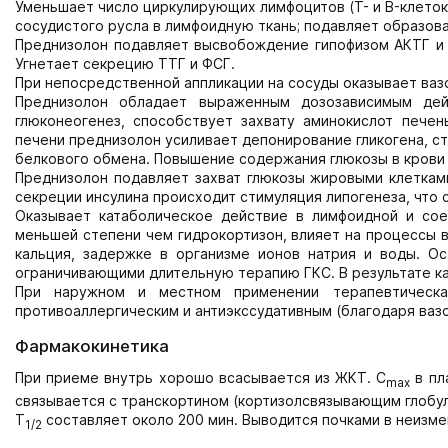
Уменьшает число циркулирующих лимфоцитов (T- и B-клеток
сосудистого русла в лимфоидную ткань; подавляет образова
Преднизолон подавляет высвобождение гипофизом АКТГ и 
Угнетает секрецию ТТГ и ФСГ.
При непосредственной аппликации на сосуды оказывает ваз
Преднизолон обладает выраженным дозозависимым дей
глюконеогенез, способствует захвату аминокислот пече
печени преднизолон усиливает депонирование гликогена, ст
белкового обмена. Повышение содержания глюкозы в крови 
Преднизолон подавляет захват глюкозы жировыми клетками
секреции инсулина происходит стимуляция липогенеза, что
Оказывает катаболическое действие в лимфоидной и соед
меньшей степени чем гидрокортизон, влияет на процессы 
кальция, задержке в организме ионов натрия и воды. О
ограничивающими длительную терапию ГКС. В результате к
При наружном и местном применении терапевтическая
противоаллергическим и антиэкссудативным (благодаря ваз
Фармакокинетика
При приеме внутрь хорошо всасывается из ЖКТ. C
в пл
max
связывается с транскортином (кортизолсвязывающим глобу
T
составляет около 200 мин. Выводится почками в неизме
1/2