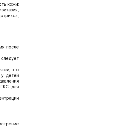
сть кожи;
иэктазия,
ертрихоз,
мя после
я следует
язки, что
 у детей
давления
 ГКС для
ентрации
острение