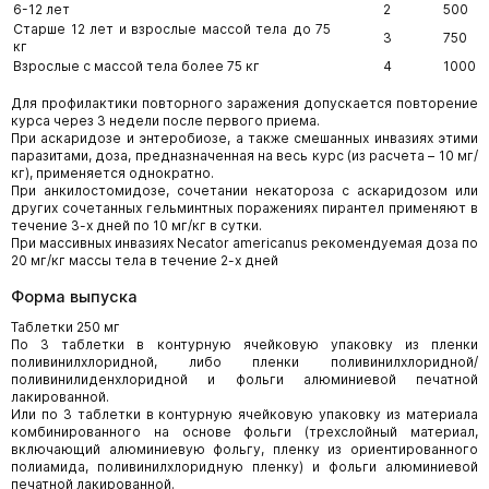
6-12 лет
2
500
Старше 12 лет и взрослые массой тела до 75
3
750
кг
Взрослые с массой тела более 75 кг
4
1000
Для профилактики повторного заражения допускается повторение
курса через 3 недели после первого приема.
При аскаридозе и энтеробиозе, а также смешанных инвазиях этими
паразитами, доза, предназначенная на весь курс (из расчета – 10 мг/
кг), применяется однократно.
При анкилостомидозе, сочетании некатороза с аскаридозом или
других сочетанных гельминтных поражениях пирантел применяют в
течение 3-х дней по 10 мг/кг в сутки.
При массивных инвазиях Necator americanus рекомендуемая доза по
20 мг/кг массы тела в течение 2-х дней
Форма выпуска
Таблетки 250 мг
По 3 таблетки в контурную ячейковую упаковку из пленки
поливинилхлоридной, либо пленки поливинилхлоридной/
поливинилиденхлоридной и фольги алюминиевой печатной
лакированной.
Или по 3 таблетки в контурную ячейковую упаковку из материала
комбинированного на основе фольги (трехслойный материал,
включающий алюминиевую фольгу, пленку из ориентированного
полиамида, поливинилхлоридную пленку) и фольги алюминиевой
печатной лакированной.