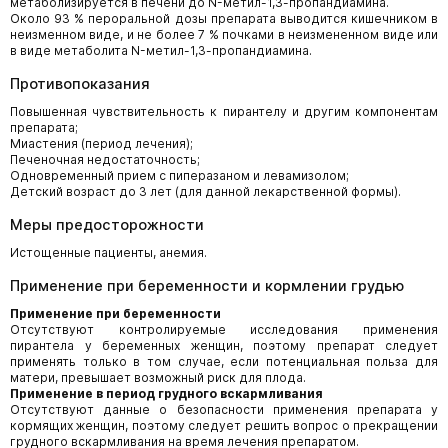
метаболизируется в печени до N-метил-1,3-пропандиамина.
Около 93 % пероральной дозы препарата выводится кишечником в
неизменном виде, и не более 7 % почками в неизмененном виде или
в виде метаболита N-метил-1,3-пропандиамина.
Противопоказания
Повышенная чувствительность к пирантелу и другим компонентам
препарата;
Миастения (период лечения);
Печеночная недостаточность;
Одновременный прием с пиперазаном и левамизолом;
Детский возраст до 3 лет (для данной лекарственной формы).
Меры предосторожности
Истощенные пациенты, анемия.
Применение при беременности и кормлении грудью
Применение при беременности
Отсутствуют контролируемые исследования применения
пирантела у беременных женщин, поэтому препарат следует
применять только в том случае, если потенциальная польза для
матери, превышает возможный риск для плода.
Применение в период грудного вскармливания
Отсутствуют данные о безопасности применения препарата у
кормящих женщин, поэтому следует решить вопрос о прекращении
грудного вскармливания на время лечения препаратом.