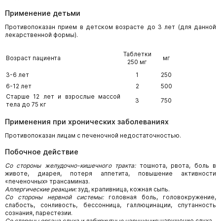
Применение детьми
Противопоказан прием в детском возрасте до 3 лет (для данной
лекарственной формы).
Таблетки
Возраст пациента
мг
250 мг
3-6 лет
1
250
6-12 лет
2
500
Старше 12 лет и взрослые массой
3
750
тела до 75 кг
Применения при хронических заболеваниях
Противопоказан лицам с печеночной недостаточностью.
Побочное действие
Со стороны желудочно-кишечного тракта:
тошнота, рвота, боль в
животе, диарея, потеря аппетита, повышение активности
«печеночных» трансаминаз.
Аллергические реакции:
зуд, крапивница, кожная сыпь.
Со стороны нервной системы:
головная боль, головокружение,
слабость, сонливость, бессонница, галлюцинации, спутанность
сознания, парестезии.
Со стороны органа слуха и лабиринтные нарушения:
нарушение слуха.