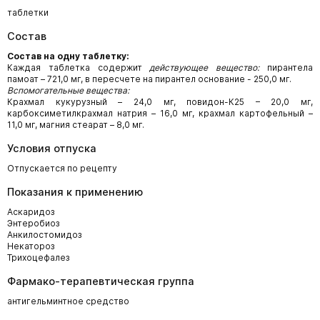
таблетки
Состав
Состав на одну таблетку:
Каждая таблетка содержит
действующее вещество:
пирантела
памоат – 721,0 мг, в пересчете на пирантел основание - 250,0 мг.
Вспомогательные вещества:
Крахмал кукурузный – 24,0 мг, повидон-К25 – 20,0 мг,
карбоксиметилкрахмал натрия – 16,0 мг, крахмал картофельный –
11,0 мг, магния стеарат – 8,0 мг.
Условия отпуска
Отпускается по рецепту
Показания к применению
Аскаридоз
Энтеробиоз
Анкилостомидоз
Некатороз
Трихоцефалез
Фармако-терапевтическая группа
антигельминтное средство