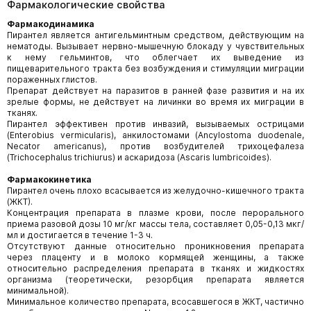
Фармакологические свойства
Фармакодинамика
Пирантел является антигельминтным средством, действующим на
нематоды. Вызывает нервно-мышечную блокаду у чувствительных
к нему гельминтов, что облегчает их выведение из
пищеварительного тракта без возбуждения и стимуляции миграции
пораженных глистов.
Препарат действует на паразитов в ранней фазе развития и на их
зрелые формы, не действует на личинки во время их миграции в
тканях.
Пирантел эффективен против инвазий, вызываемых острицами
(Enterobius vermicularis), анкилостомами (Anсylostoma duodenalе,
Necator americanus), против возбудителей трихоцефалеза
(Trichocephalus trichiurus) и аскаридоза (Ascaris lumbricoides).
Фармакокинетика
Пирантел очень плохо всасывается из желудочно-кишечного тракта
(ЖКТ).
Концентрация препарата в плазме крови, после перорального
приема разовой дозы 10 мг/кг массы тела, составляет 0,05-0,13 мкг/
мл и достигается в течение 1-3 ч.
Отсутствуют данные относительно проникновения препарата
через плаценту и в молоко кормящей женщины, а также
относительно распределения препарата в тканях и жидкостях
организма (теоретически, резорбция препарата является
минимальной).
Минимальное количество препарата, всосавшегося в ЖКТ, частично