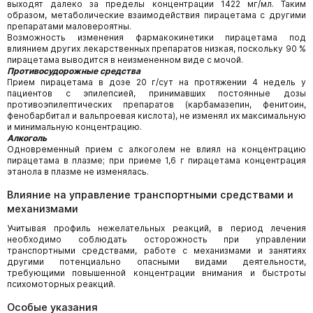
выходят далеко за пределы концентрации 1422 мг/мл. Таким
образом, метаболические взаимодействия пирацетама с другими
препаратами маловероятны.
Возможность изменения фармакокинетики пирацетама под
влиянием других лекарственных препаратов низкая, поскольку 90 %
пирацетама выводится в неизмененном виде с мочой.
Противосудорожные средства
Прием пирацетама в дозе 20 г/сут на протяжении 4 недель у
пациентов с эпилепсией, принимавших постоянные дозы
противоэпилептических препаратов (карбамазепин, фенитоин,
фенобарбитал и вальпроевая кислота), не изменял их максимальную
и минимальную концентрацию.
Алкоголь
Одновременный прием с алкоголем не влиял на концентрацию
пирацетама в плазме; при приеме 1,6 г пирацетама концентрация
этанола в плазме не изменялась.
Влияние на управление транспортными средствами и
механизмами
Учитывая профиль нежелательных реакций, в период лечения
необходимо соблюдать осторожность при управлении
транспортными средствами, работе с механизмами и занятиях
другими потенциально опасными видами деятельности,
требующими повышенной концентрации внимания и быстроты
психомоторных реакций.
Особые указания