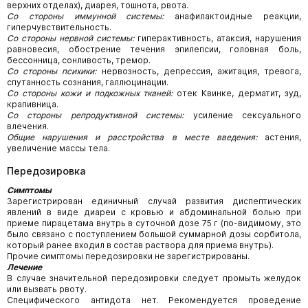
верхних отделах), диарея, тошнота, рвота.
Со стороны иммунной системы:
анафилактоидные реакции,
гиперчувствительность.
Со стороны нервной системы:
гиперактивность, атаксия, нарушения
равновесия, обострение течения эпилепсии, головная боль,
бессонница, сонливость, тремор.
Со стороны психики:
нервозность, депрессия, ажитация, тревога,
спутанность сознания, галлюцинации.
Со стороны кожи и подкожных тканей:
отек Квинке, дерматит, зуд,
крапивница.
Со стороны репродуктивной системы:
усиление сексуального
влечения.
Общие нарушения и расстройства в месте введения:
астения,
увеличение массы тела.
Передозировка
Симптомы
Зарегистрирован единичный случай развития диспептических
явлений в виде диареи с кровью и абдоминальной болью при
приеме пирацетама внутрь в суточной дозе 75 г (по-видимому, это
было связано с поступлением большой суммарной дозы сорбитола,
который ранее входил в состав раствора для приема внутрь).
Прочие симптомы передозировки не зарегистрированы.
Лечение
В случае значительной передозировки следует промыть желудок
или вызвать рвоту.
Специфического антидота нет. Рекомендуется проведение