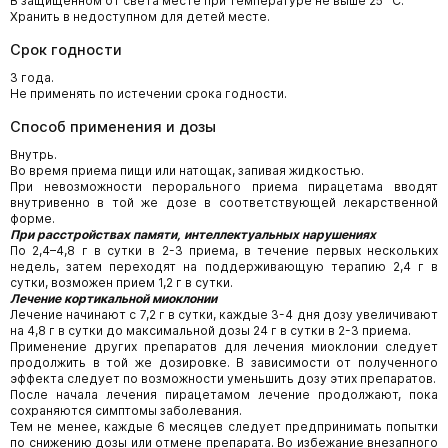
В защищенном от света месте при температуре не выше 25 °С.
Хранить в недоступном для детей месте.
Срок годности
3 года.
Не применять по истечении срока годности.
Способ применения и дозы
Внутрь.
Во время приема пищи или натощак, запивая жидкостью.
При невозможности перорального приема пирацетама вводят
внутривенно в той же дозе в соответствующей лекарственной
форме.
При расстройствах памяти, интеллектуальных нарушениях
По 2,4–4,8 г в сутки в 2-3 приема, в течение первых нескольких
недель, затем переходят на поддерживающую терапию 2,4 г в
сутки, возможен прием 1,2 г в сутки.
Лечение кортикальной миоклонии
Лечение начинают с 7,2 г в сутки, каждые 3-4 дня дозу увеличивают
на 4,8 г в сутки до максимальной дозы 24 г в сутки в 2-3 приема.
Применение других препаратов для лечения миоклонии следует
продолжить в той же дозировке. В зависимости от полученного
эффекта следует по возможности уменьшить дозу этих препаратов.
После начала лечения пирацетамом лечение продолжают, пока
сохраняются симптомы заболевания.
Тем не менее, каждые 6 месяцев следует предпринимать попытки
по снижению дозы или отмене препарата. Во избежание внезапного