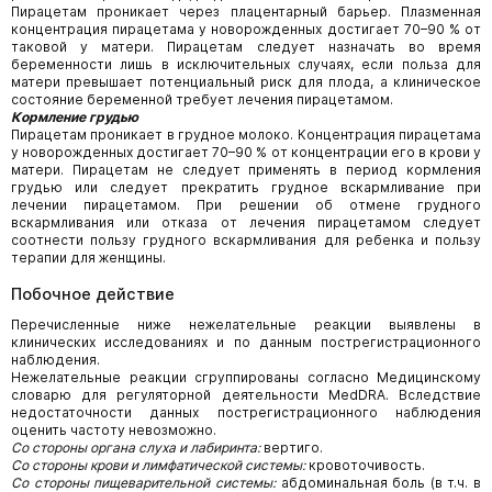
Пирацетам проникает через плацентарный барьер. Плазменная
концентрация пирацетама у новорожденных достигает 70–90 % от
таковой у матери. Пирацетам следует назначать во время
беременности лишь в исключительных случаях, если польза для
матери превышает потенциальный риск для плода, а клиническое
состояние беременной требует лечения пирацетамом.
Кормление грудью
Пирацетам проникает в грудное молоко. Концентрация пирацетама
у новорожденных достигает 70–90 % от концентрации его в крови у
матери. Пирацетам не следует применять в период кормления
грудью или следует прекратить грудное вскармливание при
лечении пирацетамом. При решении об отмене грудного
вскармливания или отказа от лечения пирацетамом следует
соотнести пользу грудного вскармливания для ребенка и пользу
терапии для женщины.
Побочное действие
Перечисленные ниже нежелательные реакции выявлены в
клинических исследованиях и по данным пострегистрационного
наблюдения.
Нежелательные реакции сгруппированы согласно Медицинскому
словарю для регуляторной деятельности MedDRA. Вследствие
недостаточности данных пострегистрационного наблюдения
оценить частоту невозможно.
Со стороны органа слуха и лабиринта:
вертиго.
Со стороны крови и лимфатической системы:
кровоточивость.
Со стороны пищеварительной системы:
абдоминальная боль (в т.ч. в