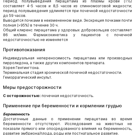
Период полувыведения пирацетама из плазмы крови (Т½)
составляет 4-5 часов и 8,5 часов из спинномозговой жидкости;
период полувыведения удлиняется при почечной недостаточности
до 59 часов.
Выводится почками в неизмененном виде. Экскреция почками почти
полная (>95%) в течение 30 ч.
Общий клиренс пирацетама у здоровых добровольцев составляет
86 мл/мин. Фармакокинетика у пациентов c почечной
недостаточностью не изменяется
Противопоказания
Индивидуальная непереносимость пирацетама или производных
пирролидона, а также других компонентов препарата.
Хорея Гентингтона.
Терминальная стадия хронической почечной недостаточности.
Геморрагический инсульт.
Меры предосторожности
С осторожностью:
почечная недостаточность.
Применение при беременности и кормлении грудью
Беременность
Достаточные данные о применении пирацетама во время
беременности отсутствуют. Исследования на животных не
показали прямого или опосредованного влияния на беременность,
развитие эмбриона/плода, роды или постнатальное развитие.