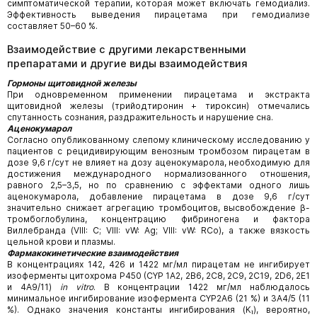
симптоматической терапии, которая может включать гемодиализ.
Эффективность выведения пирацетама при гемодиализе
составляет 50–60 %.
Взаимодействие с другими лекарственными
препаратами и другие виды взаимодействия
Гормоны щитовидной железы
При одновременном применении пирацетама и экстракта
щитовидной железы (трийодтиронин + тироксин) отмечались
спутанность сознания, раздражительность и нарушение сна.
Аценокумарол
Согласно опубликованному слепому клиническому исследованию у
пациентов с рецидивирующим венозным тромбозом пирацетам в
дозе 9,6 г/сут не влияет на дозу аценокумарола, необходимую для
достижения международного нормализованного отношения,
равного 2,5–3,5, но по сравнению с эффектами одного лишь
аценокумарола, добавление пирацетама в дозе 9,6 г/сут
значительно снижает агрегацию тромбоцитов, высвобождение β-
тромбоглобулина, концентрацию фибриногена и фактора
Виллебранда (VIII: С; VIII: vW: Ag; VIII: vW: RCo), а также вязкость
цельной крови и плазмы.
Фармакокинетические взаимодействия
В концентрациях 142, 426 и 1422 мг/мл пирацетам не ингибирует
изоферменты цитохрома Р450 (CYP 1A2, 2B6, 2C8, 2С9, 2С19, 2D6, 2Е1
и 4A9/11)
in vitro
. В концентрации 1422 мг/мл наблюдалось
минимальное ингибирование изофермента CYP2А6 (21 %) и 3А4/5 (11
%). Однако значения константы ингибирования (Kᵢ), вероятно,