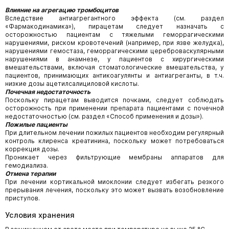
Влияние на агрегацию тромбоцитов
Вследствие антиагрегантного эффекта (см. раздел
«Фармакодинамика»), пирацетам следует назначать с
осторожностью пациентам с тяжелыми геморрагическими
нарушениями, риском кровотечений (например, при язве желудка),
нарушениями гемостаза, геморрагическими цереброваскулярными
нарушениями в анамнезе, у пациентов с хирургическими
вмешательствами, включая стоматологические вмешательства, у
пациентов, принимающих антикоагулянты и антиагреганты, в т.ч.
низкие дозы ацетилсалициловой кислоты.
Почечная недостаточность
Поскольку пирацетам выводится почками, следует соблюдать
осторожность при применении препарата пациентами с почечной
недостаточностью (см. раздел «Способ применения и дозы»).
Пожилые пациенты
При длительном лечении пожилых пациентов необходим регулярный
контроль клиренса креатинина, поскольку может потребоваться
коррекция дозы.
Проникает через фильтрующие мембраны аппаратов для
гемодиализа.
Отмена терапии
При лечении кортикальной миоклонии следует избегать резкого
прерывания лечения, поскольку это может вызвать возобновление
приступов.
Условия хранения