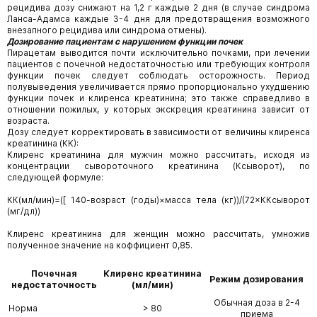
рецидива дозу снижают на 1,2 г каждые 2 дня (в случае синдрома
Ланса-Адамса каждые 3-4 дня для предотвращения возможного
внезапного рецидива или синдрома отмены).
Дозирование пациентам с нарушением функции почек
Пирацетам выводится почти исключительно почками, при лечении
пациентов с почечной недостаточностью или требующих контроля
функции почек следует соблюдать осторожность. Период
полувыведения увеличивается прямо пропорционально ухудшению
функции почек и клиренса креатинина; это также справедливо в
отношении пожилых, у которых экскреция креатинина зависит от
возраста.
Дозу следует корректировать в зависимости от величины клиренса
креатинина (КК):
Клиренс креатинина для мужчин можно рассчитать, исходя из
концентрации сывороточного креатинина (Ксыворот), по
следующей формуле:
КК(мл/мин)=([ 140-возраст (годы)×масса тела (кг))/(72×ККсыворот
(мг/дл))
Клиренс креатинина для женщин можно рассчитать, умножив
полученное значение на коффициент 0,85.
Почечная
Клиренс креатинина
Режим дозирования
недостаточность
(мл/мин)
Обычная доза в 2-4
Норма
> 80
приема