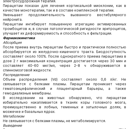
электросудорожная терапия.
Пирацетам показан для лечения кортикальной миоклонии, как в
качестве монотерапии, так и в составе комплексной терапии.
Уменьшает продолжительность вызванного вестибулярного
нейронита.
Пирацетам ингибирует повышенную агрегацию активированных
тромбоцитов и, в случае патологической ригидности эритроцитов,
улучшает их деформируемость и способность к фильтрации.
Фармакокинетика
Абсорбция
После приема внутрь пирацетам быстро и практически полностью
абсорбируется из желудочно-кишечного тракта. Биодоступность
составляет около 100%. После однократного приема пирацетама в
дозе 2 г максимальная концентрация достигается через 30 мин и
составляет 40-60 мкг/мл, через 2-8 ч обнаруживается в
спинномозговой жидкости.
Распределение
Объем распределения (Vd) составляет около 0,6 л/кг. Не
связывается с белками плазмы. Пирацетам проникает через
гематоэнцефалический и плацентарный барьеры, а также
гемодиализные мембраны.
В исследовании на животных обнаружено, что пирацетам
избирательно накапливается в тканях коры головного мозга,
преимущественно в лобных, теменных и затылочных долях, в
мозжечке и базальных ядрах.
Метаболизм
Не связывается с белками плазмы, не метаболизируется.
Выведение