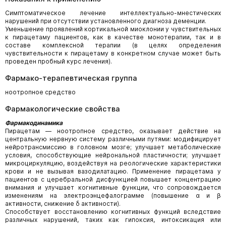
Симптоматическое лечение интеллектуально-мнестических
нарушений при отсутствии установленного диагноза деменции.
Уменьшение проявлений кортикальной миоклонии у чувствительных
к пирацетаму пациентов, как в качестве монотерапии, так и в
составе комплексной терапии (в целях определения
чувствительности к пирацетаму в конкретном случае может быть
проведен пробный курс лечения).
Фармако-терапевтическая группа
ноотропное средство
Фармакологические свойства
Фармакодинамика
Пирацетам — ноотропное средство, оказывает действие на
центральную нервную систему различными путями: модифицирует
нейротрансмиссию в головном мозге; улучшает метаболические
условия, способствующие нейрональной пластичности; улучшает
микроциркуляцию, воздействуя на реологические характеристики
крови и не вызывая вазодилатацию. Применение пирацетама у
пациентов с церебральной дисфункцией повышает концентрацию
внимания и улучшает когнитивные функции, что сопровождается
изменениям на электроэнцефалограмме (повышение α и β
активности, снижение δ активности).
Способствует восстановлению когнитивных функций вследствие
различных нарушений, таких как гипоксия, интоксикация или