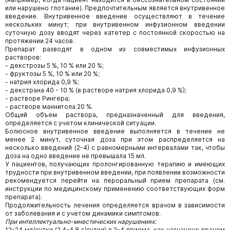
или нарушено глотание). Предпочтительным является внутривенное
введение. Внутривенное введение осуществляют в течение
нескольких минут; при внутривенном инфузионном введении
суточную дозу вводят через катетер с постоянной скоростью на
протяжении 24 часов.
Препарат разводят в одном из совместимых инфузионных
растворов:
- декстрозы 5 %, 10 % или 20 %;
- фруктозы 5 %, 10 % или 20 %;
- натрия хлорида 0,9 %;
- декстрана 40 - 10 % (в растворе натрия хлорида 0,9 %);
- растворе Рингера;
- растворе маннитола 20 %.
Общий объем раствора, предназначенный для введения,
определяется с учетом клинической ситуации.
Болюсное внутривенное введение выполняется в течение не
менее 2 минут, суточная доза при этом распределяется на
несколько введений (2-4) с равномерными интервалами так, чтобы
доза на одно введение не превышала 15 мл.
У пациентов, получающих пролонгированную терапию и имеющих
трудности при внутривенном введении, при появлении возможности
рекомендуется перейти на пероральный прием препарата (см.
инструкции по медицинскому применению соответствующих форм
препарата).
Продолжительность лечения определяется врачом в зависимости
от заболевания и с учетом динамики симптомов.
При интеллектуально-мнестических нарушениях:
12-24 мл/сутки (2,4-4,8 г/сутки) в 2-4 приема, как назначено врачом