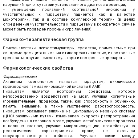
нарушений при отсутствии установленного диагноза деменции;
- уменьшение проявлений кортикальной миоклонии у
чувствительных к пирацетаму пациентов как в качестве
монотерапии, так и в составе комплексной терапии (в целях
определения чувствительности к пирацетаму в конкретном случае
может быть проведен пробный курс лечения).
Фармако-терапевтическая группа
Психоаналептики; психостимуляторы, средства, применяемые при
синдроме дефицита внимания с гиперреактивностью, и ноотропные
препараты; другие психостимуляторы и ноотропные препараты
Фармакологические свойства
Фармакодинамика
Активным компонентом является пирацетам, циклическое
производное гамма­аминомасляной кислоты (ГАМК).
Пирацетам является ноотропным средством, которое
непосредственно воздействует на мозг, улучшая когнитивные
(познавательные) процессы, такие, как способность к обучению,
память, внимание, а также умственную работоспособность.
Пирацетам оказывает влияние на центральную нервную систему
(ЦНС) различными путями: изменением скорости распространения
возбуждения в головном мозге, улучшая метаболические процессы
в нервных клетках, улучшая микроциркуляцию, воздействуя на
реологические характеристики крови, не оказывая
сосудорасширяющего действия. Улучшает связи между