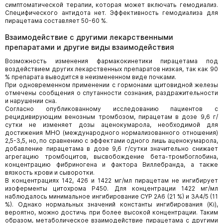
симптоматической терапии, которая может включать гемодиализ.
Специфического антидота нет. Эффективность гемодиализа для
пирацетама составляет 50-60 %.
Взаимодействие с другими лекарственными
препаратами и другие виды взаимодействия
Возможность изменения фармакокинетики пирацетама под
воздействием других лекарственных препаратов низкая, так как 90
% препарата выводится в неизмененном виде почками.
При одновременном применении с гормонами щитовидной железы
отмечены сообщения о спутанности сознания, раздражительности
и нарушении сна.
Согласно опубликованному исследованию пациентов с
рецидивирующим венозным тромбозом, пирацетам в дозе 9,6 г/
сутки не изменяет дозы аценокумарола, необходимой для
достижения МНО (международного нормализованного отношения)
2,5-3,5, но, по сравнению с эффектами одного лишь аценокумарола,
добавление пирацетама в дозе 9,6 г/сутки значительно снижает
агрегацию тромбоцитов, высвобождение бета-тромбоглобина,
концентрацию фибриногена и фактора Виллебранда, а также
вязкость крови и сыворотки.
В концентрациях 142, 426 и 1422 мг/мл пирацетам не ингибирует
изоферменты цитохрома Р450. Для концентрации 1422 мг/мл
наблюдалось минимальное ингибирование CYP 2А6 (21 %) и 3А4/5 (11
%). Однако нормальных значений константы ингибирования (Ki),
вероятно, можно достичь при более высокой концентрации. Таким
образом, метаболическое взаимодействие пирацетама с другими