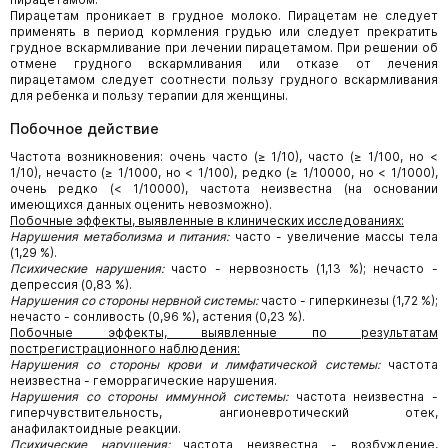
Пирацетам проникает в грудное молоко. Пирацетам не следует
применять в период кормления грудью или следует прекратить
грудное вскармливание при лечении пирацетамом. При решении об
отмене грудного вскармливания или отказе от лечения
пирацетамом следует соотнести пользу грудного вскармливания
для ребенка и пользу терапии для женщины.
Побочное действие
Частота возникновения: очень часто (≥ 1/10), часто (≥ 1/100, но <
1/10), нечасто (≥ 1/1000, но < 1/100), редко (≥ 1/10000, но < 1/1000),
очень редко (< 1/10000), частота неизвестна (на основании
имеющихся данных оценить невозможно).
Побочные эффекты, выявленные в клинических исследованиях:
Нарушения метаболизма и питания:
часто - увеличение массы тела
(1,29 %).
Психические нарушения:
часто - нервозность (1,13 %); нечасто -
депрессия (0,83 %).
Нарушения со стороны нервной системы:
часто - гиперкинезы (1,72 %);
нечасто - сонливость (0,96 %), астения (0,23 %).
Побочные эффекты, выявленные по результатам
пострегистрационного наблюдения:
Нарушения со стороны крови и лимфатической системы:
частота
неизвестна - геморрагические нарушения.
Нарушения со стороны иммунной системы:
частота неизвестна -
гиперчувствительность, ангионевротический отек,
анафилактоидные реакции.
Психические нарушения:
частота неизвестна - возбуждение,