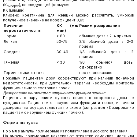
(К
), по следующей формуле:
сыворот
КК (мл/мин) =
Клиренс креатинина для женщин можно рассчитать, умножив
полученное значение на коэффициент 0,85.
Почечная
КК (мл/
Режим дозирования
недостаточность
мин)
Норма
> 80
обычная доза в 2-4 приема
Легкая
50-79
2/3 обычной дозы в 2-3
приема
Средняя
30-49
1/3 обычной дозы в 2
приема
Тяжелая
< 30
1/6 обычной дозы
однократно
Терминальная стадия
-
противопоказано
Пожилым пациентам дозу корректируют при наличии почечной
недостаточности, при длительной терапии необходим контроль
функционального состояния почек.
Дозирование пациентам с нарушением функции печени:
Пациенты с нарушением функции печени в коррекции дозы не
нуждаются. Пациентам с нарушением функции и почек, и печени
дозирование осуществляется по схеме (см. раздел «Дозирование
пациентам с нарушением функции почек»).
Форма выпуска
По 5 мл в ампулы полимерные из полиэтилена высокого давления.
На ампулы полимерные наклеивают этикетки самоклеящиеся или