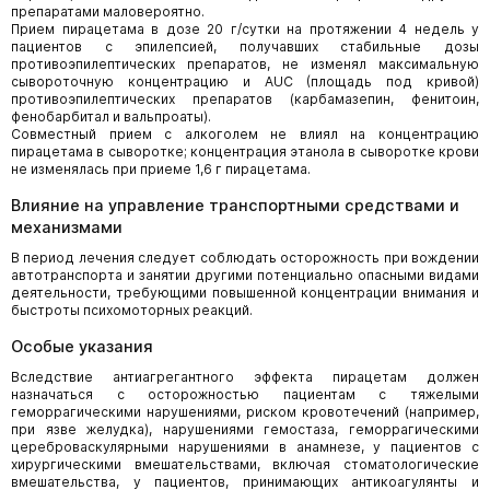
препаратами маловероятно.
Прием пирацетама в дозе 20 г/сутки на протяжении 4 недель у
пациентов с эпилепсией, получавших стабильные дозы
противоэпилептических препаратов, не изменял максимальную
сывороточную концентрацию и AUC (площадь под кривой)
противоэпилептических препаратов (карбамазепин, фенитоин,
фенобарбитал и вальпроаты).
Совместный прием с алкоголем не влиял на концентрацию
пирацетама в сыворотке; концентрация этанола в сыворотке крови
не изменялась при приеме 1,6 г пирацетама.
Влияние на управление транспортными средствами и
механизмами
В период лечения следует соблюдать осторожность при вождении
автотранспорта и занятии другими потенциально опасными видами
деятельности, требующими повышенной концентрации внимания и
быстроты психомоторных реакций.
Особые указания
Вследствие антиагрегантного эффекта пирацетам должен
назначаться с осторожностью пациентам с тяжелыми
геморрагическими нарушениями, риском кровотечений (например,
при язве желудка), нарушениями гемостаза, геморрагическими
цереброваскулярными нарушениями в анамнезе, у пациентов с
хирургическими вмешательствами, включая стоматологические
вмешательства, у пациентов, принимающих антикоагулянты и