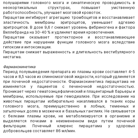
полушариями головного мозга и синаптическую проводимость в
неокортикальных структурах, повышает умственную
работоспособность, улучшает мозговой кровоток.
Пирацетам ингибирует агрегацию тромбоцитов и восстанавливает
эластичность мембраны эритроцитов, уменьшает адгезию
эритроцитов. В дозе 9,6 г снижает уровень фибриногена и фактора
Виллебранда на 30-40 % и удлиняет время кровотечения.
Пирацетам оказывает протекторное и восстанавливающее
действие при нарушении функции головного мозга вследствие
гипоксии и интоксикации.
Пирацетам снижает выраженность и длительность вестибулярного
нистагма.
Фармакокинетика
Период полувыведения препарата из плазмы крови составляет 4-5
часов и 8,5 часов из спинномозговой жидкости, который удлиняется
при почечной недостаточности. Фармакокинетика пирацетама не
изменяется у пациентов с печеночной недостаточностью.
Проникает через гематоэнцефалический и плацентарный барьеры и
мембраны, используемые при гемодиализе. При исследовании на
животных пирацетам избирательно накапливался в тканях коры
головного мозга, преимущественно в лобных, теменных и
затылочных долях в мозжечке и базальных ганглиях. Не связывается
с белками плазмы крови, не метаболизируется в организме и
выделяется почками в неизмененном виде путем почечной
фильтрации. Почечный клиренс пирацетама у здоровых
добровольцев составляет 86 мл/мин.