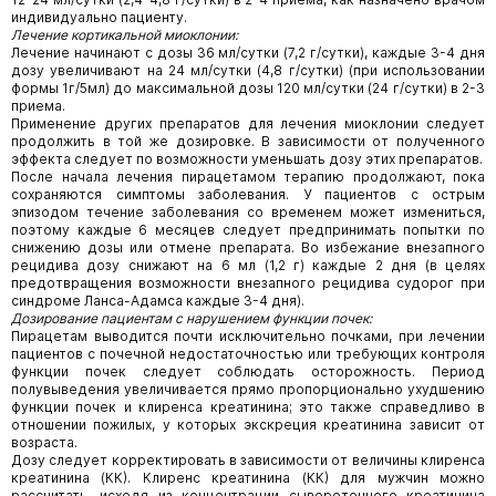
индивидуально пациенту.
Лечение кортикальной миоклонии:
Лечение начинают с дозы 36 мл/сутки (7,2 г/сутки), каждые 3-4 дня
дозу увеличивают на 24 мл/сутки (4,8 г/сутки) (при использовании
формы 1г/5мл) до максимальной дозы 120 мл/сутки (24 г/сутки) в 2-3
приема.
Применение других препаратов для лечения миоклонии следует
продолжить в той же дозировке. В зависимости от полученного
эффекта следует по возможности уменьшать дозу этих препаратов.
После начала лечения пирацетамом терапию продолжают, пока
сохраняются симптомы заболевания. У пациентов с острым
эпизодом течение заболевания со временем может измениться,
поэтому каждые 6 месяцев следует предпринимать попытки по
снижению дозы или отмене препарата. Во избежание внезапного
рецидива дозу снижают на 6 мл (1,2 г) каждые 2 дня (в целях
предотвращения возможности внезапного рецидива судорог при
синдроме Ланса-Адамса каждые 3-4 дня).
Дозирование пациентам с нарушением функции почек:
Пирацетам выводится почти исключительно почками, при лечении
пациентов с почечной недостаточностью или требующих контроля
функции почек следует соблюдать осторожность. Период
полувыведения увеличивается прямо пропорционально ухудшению
функции почек и клиренса креатинина; это также справедливо в
отношении пожилых, у которых экскреция креатинина зависит от
возраста.
Дозу следует корректировать в зависимости от величины клиренса
креатинина (КК). Клиренс креатинина (КК) для мужчин можно
рассчитать, исходя из концентрации сывороточного креатинина