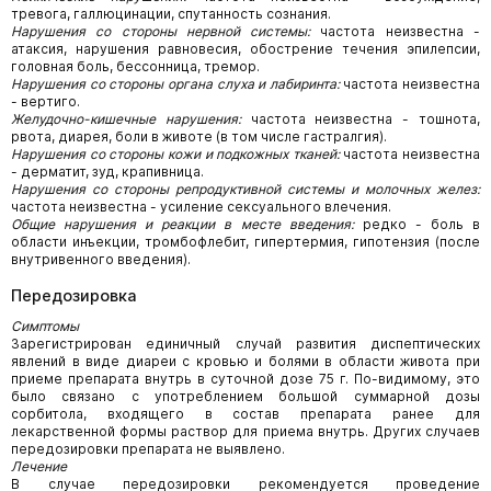
тревога, галлюцинации, спутанность сознания.
Нарушения со стороны нервной системы:
частота неизвестна -
атаксия, нарушения равновесия, обострение течения эпилепсии,
головная боль, бессонница, тремор.
Нарушения со стороны органа слуха и лабиринта:
частота неизвестна
- вертиго.
Желудочно-кишечные нарушения:
частота неизвестна - тошнота,
рвота, диарея, боли в животе (в том числе гастралгия).
Нарушения со стороны кожи и подкожных тканей:
частота неизвестна
- дерматит, зуд, крапивница.
Нарушения со стороны репродуктивной системы и молочных желез:
частота неизвестна - усиление сексуального влечения.
Общие нарушения и реакции в месте введения:
редко - боль в
области инъекции, тромбофлебит, гипертермия, гипотензия (после
внутривенного введения).
Передозировка
Симптомы
Зарегистрирован единичный случай развития диспептических
явлений в виде диареи с кровью и болями в области живота при
приеме препарата внутрь в суточной дозе 75 г. По-видимому, это
было связано с употреблением большой суммарной дозы
сорбитола, входящего в состав препарата ранее для
лекарственной формы раствор для приема внутрь. Других случаев
передозировки препарата не выявлено.
Лечение
В случае передозировки рекомендуется проведение