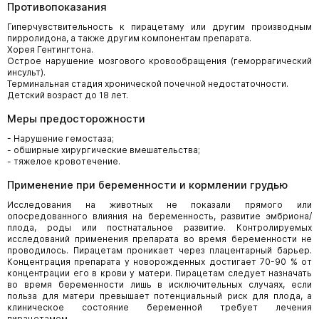
Противопоказания
Гиперчувствительность к пирацетаму или другим производным
пирролидона, а также другим компонентам препарата.
Хорея Гентингтона.
Острое нарушение мозгового кровообращения (геморрагический
инсульт).
Терминальная стадия хронической почечной недостаточности.
Детский возраст до 18 лет.
Меры предосторожности
- Нарушение гемостаза;
- обширные хирургические вмешательства;
- тяжелое кровотечение.
Применение при беременности и кормлении грудью
Исследования на животных не показали прямого или
опосредованного влияния на беременность, развитие эмбриона/
плода, роды или постнатальное развитие. Контролируемых
исследований применения препарата во время беременности не
проводилось. Пирацетам проникает через плацентарный барьер.
Концентрация препарата у новорожденных достигает 70-90 % от
концентрации его в крови у матери. Пирацетам следует назначать
во время беременности лишь в исключительных случаях, если
польза для матери превышает потенциальный риск для плода, а
клиническое состояние беременной требует лечения
пирацетамом.