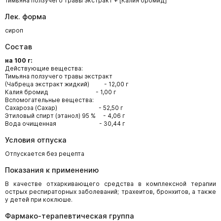
Тимьяна ползучего травы экстракт + [Калия бромид]
Лек. форма
сироп
Состав
на 100 г:
Действующие вещества:
Тимьяна ползучего травы экстракт
(Чабреца экстракт жидкий) - 12,00 г
Калия бромид - 1,00 г
Вспомогательные вещества:
Сахароза (Сахар) - 52,50 г
Этиловый спирт (этанол) 95 % - 4,06 г
Вода очищенная - 30,44 г
Условия отпуска
Отпускается без рецепта
Показания к применению
В качестве отхаркивающего средства в комплексной терапии
острых респираторных заболеваний; трахеитов, бронхитов, а также
у детей при коклюше.
Фармако-терапевтическая группа