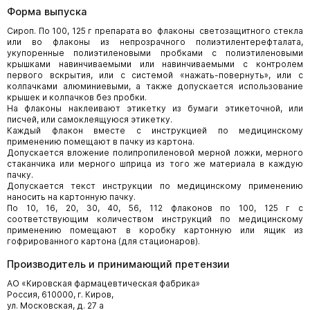
Форма выпуска
Сироп. По 100, 125 г препарата во флаконы светозащитного стекла
или во флаконы из непрозрачного полиэтилентерефталата,
укупоренные полиэтиленовыми пробками с полиэтиленовыми
крышками навинчиваемыми или навинчиваемыми с контролем
первого вскрытия, или с системой «нажать-повернуть», или с
колпачками алюминиевыми, а также допускается использование
крышек и колпачков без пробки.
На флаконы наклеивают этикетку из бумаги этикеточной, или
писчей, или самоклеящуюся этикетку.
Каждый флакон вместе с инструкцией по медицинскому
применению помещают в пачку из картона.
Допускается вложение полипропиленовой мерной ложки, мерного
стаканчика или мерного шприца из того же материала в каждую
пачку.
Допускается текст инструкции по медицинскому применению
наносить на картонную пачку.
По 10, 16, 20, 30, 40, 56, 112 флаконов по 100, 125 г с
соответствующим количеством инструкций по медицинскому
применению помещают в коробку картонную или ящик из
гофрированного картона (для стационаров).
Производитель и принимающий претензии
АО «Кировская фармацевтическая фабрика»
Россия, 610000, г. Киров,
ул. Московская, д. 27 а