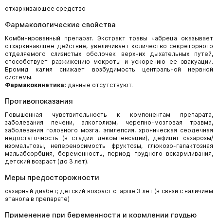
отхаркивающее средство
Фармакологические свойства
Комбинированный препарат. Экстракт травы чабреца оказывает
отхаркивающее действие, увеличивает количество секреторного
отделяемого слизистых оболочек верхних дыхательных путей,
способствует разжижению мокроты и ускорению ее эвакуации.
Бромид калия снижает возбудимость центральной нервной
системы.
Фармакокинетика:
данные отсутствуют.
Противопоказания
Повышенная чувствительность к компонентам препарата,
заболевания печени, алкоголизм, черепно-мозговая травма,
заболевания головного мозга, эпилепсия, хроническая сердечная
недостаточность (в стадии декомпенсации), дефицит сахарозы/
изомальтозы, непереносимость фруктозы, глюкозо-галактозная
мальабсорбция, беременность, период грудного вскармливания,
детский возраст (до 3 лет).
Меры предосторожности
сахарный диабет; детский возраст старше 3 лет (в связи с наличием
этанола в препарате)
Применение при беременности и кормлении грудью