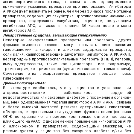
ангионевротического отека, в связи с чем одновременное
применение указанных препаратов противопоказано. Ингибиторы
АПФ следует назначать не ранее, чем через 36 часов после отмены
препаратов, содержащих сакубитрил. Противопоказано назначение
препаратов, содержащих сакубитрил, пациентам, получающим
ингибиторы АПФ, а также в течение 36 часов после отмены
ингибиторов АПФ.
Лекарственные средства, вызывающие гиперкалиемию
Некоторые лекарственные препараты или препараты других
фармакологических классов могут повышать риск развития
гиперкалиемии: алискирен и алискиренсодержащие препараты,
соли калия, калийсберегающие диуретики, ингибиторы АПФ, АРА II,
нестероидные противовоспалительные препараты (НПВП), гепарин,
иммунодепрессанты, такие как циклоспорин или такролимус,
триметоприм, ко-тримоксазол (сульфаметоксазол + триметоприм).
Сочетание этих лекарственных препаратов повышает риск
гиперкалиемии.
Двойная блокада РААС
В литературе сообщалось, что у пациентов с установленным
атеросклеротическим заболеванием, сердечной
недостаточностью или сахарным диабетом с поражением органов-
мишеней одновременная терапия ингибитором АПФ и АРА II связана
с более высокой частотой развития артериальной гипотензии,
обморока, гиперкалиемии или ухудшения функции почек (включая
ОПН) по сравнению с применением только одного препарата,
влияющего на РААС. Одновременное применение ингибиторов АПФ
с алискиреном и препаратами, содержащими алискирен, не
рекомендуется у пациентов без сахарного диабета и/или без