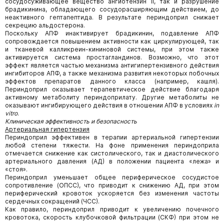
сосудосуживающее вещество ангиотензин II, так и разрушение
брадикинина, обладающего сосудорасширяющим действием, до
неактивного гептапептида. В результате периндоприл снижает
секрецию альдостерона.
Поскольку АПФ инактивирует брадикинин, подавление АПФ
сопровождается повышением активности как циркулирующей, так
и тканевой калликреин-кининовой системы, при этом также
активируется система простагландинов. Возможно, что этот
эффект является частью механизма антигипертензивного действия
ингибиторов АПФ, а также механизма развития некоторых побочных
эффектов препаратов данного класса (например, кашля).
Периндоприл оказывает терапевтическое действие благодаря
активному метаболиту периндоприлату. Другие метаболиты не
оказывают ингибирующего действия в отношении АПФ в условиях
in
vitro
.
Клиническая эффективность и безопасность
Артериальная гипертензия
Периндоприл эффективен в терапии артериальной гипертензии
любой степени тяжести. На фоне применения периндоприла
отмечается снижение как систолического, так и диастолического
артериального давления (АД) в положении пациента «лежа» и
«стоя».
Периндоприл уменьшает общее периферическое сосудистое
сопротивление (ОПСС), что приводит к снижению АД, при этом
периферический кровоток ускоряется без изменения частоты
сердечных сокращений (ЧСС).
Как правило, периндоприл приводит к увеличению почечного
кровотока, скорость клубочковой фильтрации (СКФ) при этом не