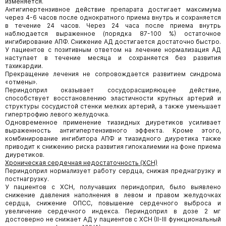
изменяется.
Антигипертензивное действие препарата достигает максимума
через 4-6 часов после однократного приема внутрь и сохраняется
в течение 24 часов. Через 24 часа после приема внутрь
наблюдается выраженное (порядка 87-100 %) остаточное
ингибирование АПФ. Снижение АД достигается достаточно быстро.
У пациентов с позитивным ответом на лечение нормализация АД
наступает в течение месяца и сохраняется без развития
тахикардии.
Прекращение лечения не сопровождается развитием синдрома
«отмены».
Периндоприл оказывает сосудорасширяющее действие,
способствует восстановлению эластичности крупных артерий и
структуры сосудистой стенки мелких артерий, а также уменьшает
гипертрофию левого желудочка.
Одновременное применение тиазидных диуретиков усиливает
выраженность антигипертензивного эффекта. Кроме этого,
комбинирование ингибитора АПФ и тиазидного диуретика также
приводит к снижению риска развития гипокалиемии на фоне приема
диуретиков.
Хроническая сердечная недостаточность (ХСН)
Периндоприл нормализует работу сердца, снижая преднагрузку и
постнагрузку.
У пациентов с ХСН, получавших периндоприл, было выявлено
снижение давления наполнения в левом и правом желудочках
сердца, снижение ОПСС, повышение сердечного выброса и
увеличение сердечного индекса. Периндоприл в дозе 2 мг
достоверно не снижает АД у пациентов с ХСН (II-III функциональный