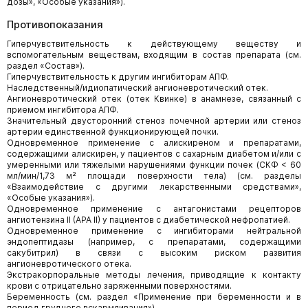
дозы», «Особые указания»).
Противопоказания
Гиперчувствительность к действующему веществу и
вспомогательным веществам, входящим в состав препарата (см.
раздел «Состав»).
Гиперчувствительность к другим ингибиторам АПФ.
Наследственный/идиопатический ангионевротический отек.
Ангионевротический отек (отек Квинке) в анамнезе, связанный с
приемом ингибитора АПФ.
Значительный двусторонний стеноз почечной артерии или стеноз
артерии единственной функционирующей почки.
Одновременное применение с алискиреном и препаратами,
содержащими алискирен, у пациентов с сахарным диабетом и/или c
умеренными или тяжелыми нарушениями функции почек (СКФ < 60
мл/мин/1,73 м² площади поверхности тела) (см. разделы
«Взаимодействие с другими лекарственными средствами»,
«Особые указания»).
Одновременное применение с антагонистами рецепторов
ангиотензина II (АРА II) у пациентов с диабетической нефропатией.
Одновременное применение с ингибиторами нейтральной
эндопептидазы (например, с препаратами, содержащими
сакубитрил) в связи с высоким риском развития
ангионевротического отека.
Экстракорпоральные методы лечения, приводящие к контакту
крови с отрицательно заряженными поверхностями.
Беременность (см. раздел «Применение при беременности и в
период грудного вскармливания»).