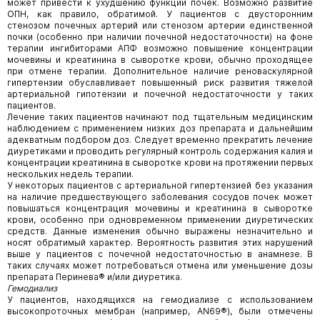
может привести к ухудшению функции почек. Возможно развитие
ОПН, как правило, обратимой. У пациентов с двусторонним
стенозом почечных артерий или стенозом артерии единственной
почки (особенно при наличии почечной недостаточности) на фоне
терапии ингибиторами АПФ возможно повышение концентрации
мочевины и креатинина в сыворотке крови, обычно проходящее
при отмене терапии. Дополнительное наличие реноваскулярной
гипертензии обуславливает повышенный риск развития тяжелой
артериальной гипотензии и почечной недостаточности у таких
пациентов.
Лечение таких пациентов начинают под тщательным медицинским
наблюдением с применением низких доз препарата и дальнейшим
адекватным подбором доз. Следует временно прекратить лечение
диуретиками и проводить регулярный контроль содержания калия и
концентрации креатинина в сыворотке крови на протяжении первых
нескольких недель терапии.
У некоторых пациентов с артериальной гипертензией без указания
на наличие предшествующего заболевания сосудов почек может
повышаться концентрация мочевины и креатинина в сыворотке
крови, особенно при одновременном применении диуретических
средств. Данные изменения обычно выражены незначительно и
носят обратимый характер. Вероятность развития этих нарушений
выше у пациентов с почечной недостаточностью в анамнезе. В
таких случаях может потребоваться отмена или уменьшение дозы
препарата Перинева® и/или диуретика.
Гемодиализ
У пациентов, находящихся на гемодиализе с использованием
высокопроточных мембран (например, AN69®), были отмечены