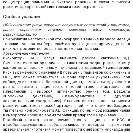
концентрации внимания и быстрой реакции, в связи с риском
развития артериальной гипотензии и головокружения.
Особые указания
ИБС: снижение риска сердечно-сосудистых осложнений у пациентов,
ранее перенесших инфаркт миокарда и/или коронарную
реваскуляризацию
При развитии нестабильной стенокардии в течение первого месяца
терапии препаратом Перинева® следует оценить преимущества и
риск для решения вопроса о продолжении терапии.
Артериальная гипотензия
Ингибиторы АПФ могут вызывать резкое снижение АД.
Симптоматическая артериальная гипотензия редко развивается у
пациентов с неосложненным течением артериальной гипертензии.
Риск выраженного снижения АД повышен у пациентов со сниженным
ОЦК, что может отмечаться на фоне терапии диуретиками, при
соблюдении строгой бессолевой диеты, гемодиализе, диарее и
рвоте, а также у пациентов с тяжелой степенью артериальной
гипертензии с высокой активностью ренина (см. разделы
«Побочное действие», «Взаимодействие с другими
лекарственными средствами»). У пациентов с повышенным риском
развития симптоматической артериальной гипотензии необходимо
тщательно контролировать АД, функцию почек и содержание калия
в сыворотке крови во время терапии препаратом Перинева®.
Подобный подход также применяется у пациентов с ИБС и
цереброваскулярными заболеваниями, у которых выраженная
артериальная гипотензия может привести к инфаркту миокарда или