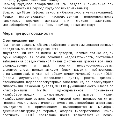
Период грудного вскармливания (см. раздел «Применение при
беременности и в период грудного вскармливания»).
Возраст до 18 лет (эффективность и безопасность не установлены).
Редко встречающаяся наследственная непереносимость
галактозы, дефицит лактазы или глюкозо галактозная
мальабсорбция (препарат Перинева® содержит лактозу).
Меры предосторожности
С осторожностью
(см. также разделы «Взаимодействие с другими лекарственными
средствами», «Особые указания»)
Двусторонний стеноз почечных артерий, наличие только одной
функционирующей почки, почечная недостаточность, системные
заболевания соединительной ткани (системная красная волчанка,
склеродермия и др.), терапия иммуносупрессорами,
аллопуринолом, прокаинамидом (риск развития нейтропении,
агранулоцитоза), сниженный объем циркулирующей крови (ОЦК)
(прием диуретиков, бессолевая диета, рвота, диарея),
стенокардия, цереброваскулярные заболевания, реноваскулярная
гипертензия, сахарный диабет, ХСН IV функционального класса по
классификации NYHA, одновременное применение
калийсберегающих диуретиков, препаратов калия,
калийсодержащих заменителей пищевой соли, препаратов лития,
гиперкалиемия, хирургическое вмешательство/общая анестезия,
гемодиализ с применением высокопроточных мембран,
десенсибилизирующая терапия, аферез липопротеинов низкой
плотности (ЛПНП), состояние после трансплантации почки,