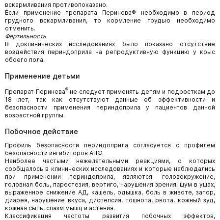
вскармливания противопоказано.
Если применение препарата Перинева® необходимо в период
грудного вскармливания, то кормление грудью необходимо
отменить.
Фертильность
В доклинических исследованиях было показано отсутствие
воздействия периндоприла на репродуктивную функцию у крыс
обоего пола.
Применение детьми
®
Препарат Перинева
не следует применять детям и подросткам до
18 лет, так как отсутствуют данные об эффективности и
безопасности применения периндоприла у пациентов данной
возрастной группы.
Побочное действие
Профиль безопасности периндоприла согласуется с профилем
безопасности ингибиторов АПФ.
Наиболее частыми нежелательными реакциями, о которых
сообщалось в клинических исследованиях и которые наблюдались
при применении периндоприла, являются: головокружение,
головная боль, парестезия, вертиго, нарушения зрения, шум в ушах,
выраженное снижение АД, кашель, одышка, боль в животе, запор,
диарея, нарушение вкуса, диспепсия, тошнота, рвота, кожный зуд,
кожная сыпь, спазм мышц и астения.
Классификация частоты развития побочных эффектов,