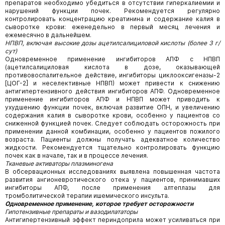
препаратов необходимо убедиться в отсутствии гиперкалиемии и
нарушений функции почек. Рекомендуется регулярно
контролировать концентрацию креатинина и содержание калия в
сыворотке крови: еженедельно в первый месяц лечения и
ежемесячно в дальнейшем.
НПВП, включая высокие дозы ацетилсалициловой кислоты (более 3 г/
сут)
Одновременное применение ингибиторов АПФ с НПВП
(ацетилсалициловая кислота в дозе, оказывающей
противовоспалительное действие, ингибиторы циклооксигеназы-2
[ЦОГ-2] и неселективные НПВП) может привести к снижению
антигипертензивного действия ингибиторов АПФ. Одновременное
применение ингибиторов АПФ и НПВП может приводить к
ухудшению функции почек, включая развитие ОПН, и увеличению
содержания калия в сыворотке крови, особенно у пациентов со
сниженной функцией почек. Следует соблюдать осторожность при
применении данной комбинации, особенно у пациентов пожилого
возраста. Пациенты должны получать адекватное количество
жидкости. Рекомендуется тщательно контролировать функцию
почек как в начале, так и в процессе лечения.
Тканевые активаторы плазминогена
В обсервационных исследованиях выявлена повышенная частота
развития ангионевротического отека у пациентов, принимавших
ингибиторы АПФ, после применения алтеплазы для
тромболитической терапии ишемического инсульта.
Одновременное применение, которое требует осторожности
Гипотензивные препараты и вазодилататоры
Антигипертензивный эффект периндоприла может усиливаться при