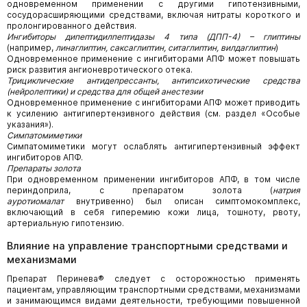
одновременном применении с другими гипотензивными,
сосудорасширяющими средствами, включая нитраты короткого и
пролонгированного действия.
Ингибиторы дипептидилпептидазы 4 типа (ДПП-4) – глиптины
(например,
линаглиптин, саксаглиптин, ситаглиптин, вилдаглиптин
)
Одновременное применение с ингибиторами АПФ может повышать
риск развития ангионевротического отека.
Трициклические антидепрессанты, антипсихотические средства
(нейролептики) и средства для общей анестезии
Одновременное применение с ингибиторами АПФ может приводить
к усилению антигипертензивного действия (см. раздел «Особые
указания»).
Симпатомиметики
Симпатомиметики могут ослаблять антигипертензивный эффект
ингибиторов АПФ.
Препараты золота
При одновременном применении ингибиторов АПФ, в том числе
периндоприла, с препаратом золота (
натрия
ауротиомалат
внутривенно) был описан симптомокомплекс,
включающий в себя гиперемию кожи лица, тошноту, рвоту,
артериальную гипотензию.
Влияние на управление транспортными средствами и
механизмами
Препарат Перинева® следует с осторожностью применять
пациентам, управляющим транспортными средствами, механизмами
и занимающимся видами деятельности, требующими повышенной