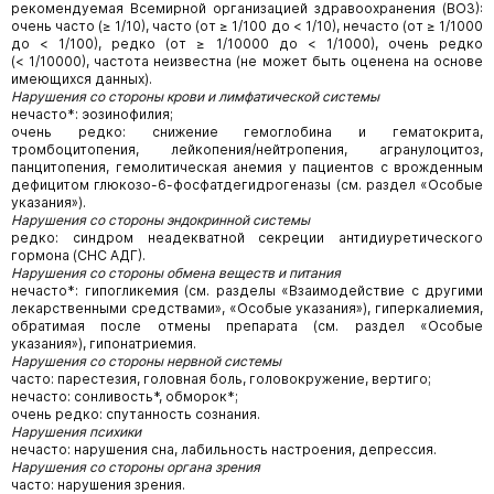
рекомендуемая Всемирной организацией здравоохранения (ВОЗ):
очень часто (≥ 1/10), часто (от ≥ 1/100 до < 1/10), нечасто (от ≥ 1/1000
до < 1/100), редко (от ≥ 1/10000 до < 1/1000), очень редко
(< 1/10000), частота неизвестна (не может быть оценена на основе
имеющихся данных).
Нарушения со стороны крови и лимфатической системы
нечасто*: эозинофилия;
очень редко: снижение гемоглобина и гематокрита,
тромбоцитопения, лейкопения/нейтропения, агранулоцитоз,
панцитопения, гемолитическая анемия у пациентов с врожденным
дефицитом глюкозо-6-фосфатдегидрогеназы (см. раздел «Особые
указания»).
Нарушения со стороны эндокринной системы
редко: синдром неадекватной секреции антидиуретического
гормона (СНС АДГ).
Нарушения со стороны обмена веществ и питания
нечасто*: гипогликемия (см. разделы «Взаимодействие с другими
лекарственными средствами», «Особые указания»), гиперкалиемия,
обратимая после отмены препарата (см. раздел «Особые
указания»), гипонатриемия.
Нарушения со стороны нервной системы
часто: парестезия, головная боль, головокружение, вертиго;
нечасто: сонливость*, обморок*;
очень редко: спутанность сознания.
Нарушения психики
нечасто: нарушения сна, лабильность настроения, депрессия.
Нарушения со стороны органа зрения
часто: нарушения зрения.