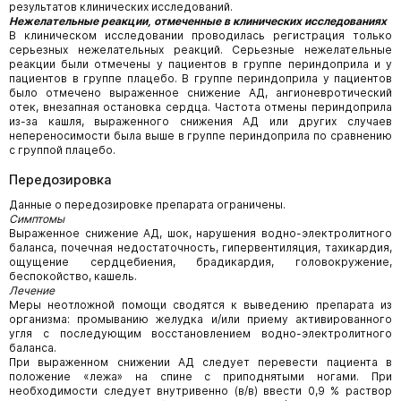
результатов клинических исследований.
Нежелательные
реакции, отмеченные в клинических исследованиях
В клиническом исследовании проводилась регистрация только
серьезных нежелательных реакций. Серьезные нежелательные
реакции были отмечены у пациентов в группе периндоприла и у
пациентов в группе плацебо. В группе периндоприла у пациентов
было отмечено выраженное снижение АД, ангионевротический
отек, внезапная остановка сердца. Частота отмены периндоприла
из-за кашля, выраженного снижения АД или других случаев
непереносимости была выше в группе периндоприла по сравнению
с группой плацебо.
Передозировка
Данные о передозировке препарата ограничены.
Симптомы
Выраженное снижение АД, шок, нарушения водно-электролитного
баланса, почечная недостаточность, гипервентиляция, тахикардия,
ощущение сердцебиения, брадикардия, головокружение,
беспокойство, кашель.
Лечение
Меры неотложной помощи сводятся к выведению препарата из
организма: промыванию желудка и/или приему активированного
угля с последующим восстановлением водно-электролитного
баланса.
При выраженном снижении АД следует перевести пациента в
положение «лежа» на спине с приподнятыми ногами. При
необходимости следует внутривенно (в/в) ввести 0,9 % раствор