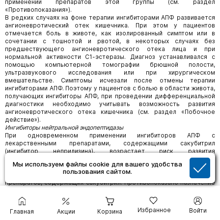
применении препаратов этой группы (см. раздел
«Противопоказания»).
В редких случаях на фоне терапии ингибиторами АПФ развивается
ангионевротический отек кишечника. При этом у пациентов
отмечается боль в животе, как изолированный симптом или в
сочетании с тошнотой и рвотой, в некоторых случаях без
предшествующего ангионевротического отека лица и при
нормальной активности С1-эстеразы. Диагноз устанавливался с
помощью компьютерной томографии брюшной полости,
ультразвукового исследования или при хирургическом
вмешательстве. Симптомы исчезали после отмены терапии
ингибиторами АПФ. Поэтому у пациентов с болью в области живота,
получающих ингибиторы АПФ, при проведении дифференциальной
диагностики необходимо учитывать возможность развития
ангионевротического отека кишечника (см. раздел «Побочное
действие»).
Ингибиторы нейтральной эндопептидазы
При одновременном применении ингибиторов АПФ с
лекарственными препаратами, содержащими сакубитрил
(ингибитор неприлизина), возрастает риск развития
ангионевротического отека, в связи с чем одновременное
Мы используем файлы cookie для вашего удобства
применение указанных препаратов противопоказано. Ингибиторы
пользования сайтом.
АПФ следует назначать не ранее, чем через 36 часов после отмены
препаратов, содержащих сакубитрил. Противопоказано назначение
препаратов, содержащих сакубитрил, пациентам, получающим
ингибиторы АПФ, а также в течение 36 часов после отмены
ингибиторов АПФ.
Избранное
Войти
Главная
Акции
Корзина
Тканевые активаторы плазминогена