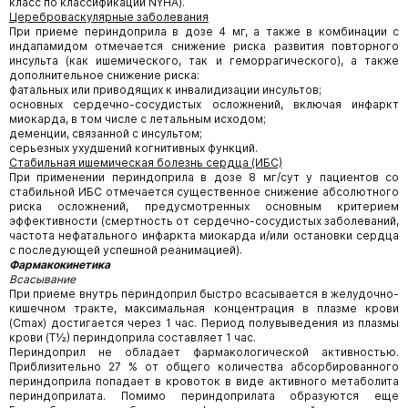
класс по классификации NYHA).
Цереброваскулярные заболевания
При приеме периндоприла в дозе 4 мг, а также в комбинации с
индапамидом отмечается снижение риска развития повторного
инсульта (как ишемического, так и геморрагического), а также
дополнительное снижение риска:
фатальных или приводящих к инвалидизации инсультов;
основных сердечно-сосудистых осложнений, включая инфаркт
миокарда, в том числе с летальным исходом;
деменции, связанной с инсультом;
серьезных ухудшений когнитивных функций.
Стабильная ишемическая болезнь сердца (ИБС)
При применении периндоприла в дозе 8 мг/сут у пациентов со
стабильной ИБС отмечается существенное снижение абсолютного
риска осложнений, предусмотренных основным критерием
эффективности (смертность от сердечно-сосудистых заболеваний,
частота нефатального инфаркта миокарда и/или остановки сердца
с последующей успешной реанимацией).
Фармакокинетика
Всасывание
При приеме внутрь периндоприл быстро всасывается в желудочно-
кишечном тракте, максимальная концентрация в плазме крови
(Сmах) достигается через 1 час. Период полувыведения из плазмы
крови (Т½) периндоприла составляет 1 час.
Периндоприл не обладает фармакологической активностью.
Приблизительно 27 % от общего количества абсорбированного
периндоприла попадает в кровоток в виде активного метаболита
периндоприлата. Помимо периндоприлата образуются еще