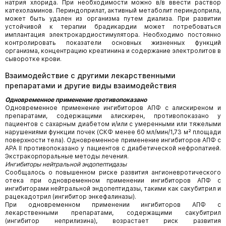
натрия хлорида. При необходимости можно в/в ввести раствор
катехоламинов. Периндоприлат, активный метаболит периндоприла,
может быть удален из организма путем диализа. При развитии
устойчивой к терапии брадикардии может потребоваться
имплантация электрокардиостимулятора. Необходимо постоянно
контролировать показатели основных жизненных функций
организма, концентрацию креатинина и содержание электролитов в
сыворотке крови.
Взаимодействие с другими лекарственными
препаратами и другие виды взаимодействия
Одновременное применение противопоказано
Одновременное применение ингибиторов АПФ с алискиреном и
препаратами, содержащими алискирен, противопоказано у
пациентов с сахарным диабетом и/или с умеренными или тяжелыми
нарушениями функции почек (СКФ менее 60 мл/мин/1,73 м² площади
поверхности тела). Одновременное применение ингибиторов АПФ с
АРА II противопоказано у пациентов с диабетической нефропатией.
Экстракорпоральные методы лечения.
Ингибиторы нейтральной эндопептидазы
Сообщалось о повышенном риске развития ангионевротического
отека при одновременном применении ингибиторов АПФ с
ингибиторами нейтральной эндопептидазы, такими как сакубитрил и
рацекадотрил (ингибитор энкефалиназы).
При одновременном применении ингибиторов АПФ с
лекарственными препаратами, содержащими сакубитрил
(ингибитор неприлизина), возрастает риск развития