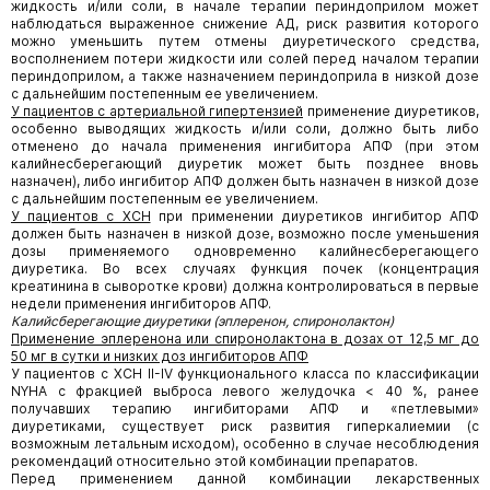
жидкость и/или соли, в начале терапии периндоприлом может
наблюдаться выраженное снижение АД, риск развития которого
можно уменьшить путем отмены диуретического средства,
восполнением потери жидкости или солей перед началом терапии
периндоприлом, а также назначением периндоприла в низкой дозе
с дальнейшим постепенным ее увеличением.
У пациентов с артериальной гипертензией
применение диуретиков,
особенно выводящих жидкость и/или соли, должно быть либо
отменено до начала применения ингибитора АПФ (при этом
калийнесберегающий диуретик может быть позднее вновь
назначен), либо ингибитор АПФ должен быть назначен в низкой дозе
с дальнейшим постепенным ее увеличением.
У пациентов с ХСН
при применении диуретиков ингибитор АПФ
должен быть назначен в низкой дозе, возможно после уменьшения
дозы применяемого одновременно калийнесберегающего
диуретика. Во всех случаях функция почек (концентрация
креатинина в сыворотке крови) должна контролироваться в первые
недели применения ингибиторов АПФ.
Калийсберегающие диуретики (эплеренон, спиронолактон)
Применение эплеренона или спиронолактона в дозах от 12,5 мг до
50 мг в сутки и низких доз ингибиторов АПФ
У пациентов с ХСН II-IV функционального класса по классификации
NYHA с фракцией выброса левого желудочка < 40 %, ранее
получавших терапию ингибиторами АПФ и «петлевыми»
диуретиками, существует риск развития гиперкалиемии (с
возможным летальным исходом), особенно в случае несоблюдения
рекомендаций относительно этой комбинации препаратов.
Перед применением данной комбинации лекарственных