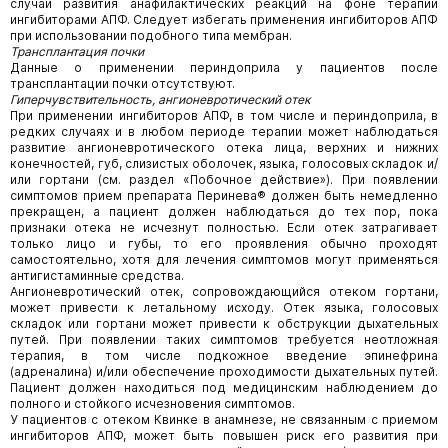
случаи развития анафилактических реакций на фоне терапии
ингибиторами АПФ. Следует избегать применения ингибиторов АПФ
при использовании подобного типа мембран.
Трансплантация почки
Данные о применении периндоприла у пациентов после
трансплантации почки отсутствуют.
Гиперчувствительность, ангионевротический отек
При применении ингибиторов АПФ, в том числе и периндоприла, в
редких случаях и в любом периоде терапии может наблюдаться
развитие ангионевротического отека лица, верхних и нижних
конечностей, губ, слизистых оболочек, языка, голосовых складок и/
или гортани (см. раздел «Побочное действие»). При появлении
симптомов прием препарата Перинева® должен быть немедленно
прекращен, а пациент должен наблюдаться до тех пор, пока
признаки отека не исчезнут полностью. Если отек затрагивает
только лицо и губы, то его проявления обычно проходят
самостоятельно, хотя для лечения симптомов могут применяться
антигистаминные средства.
Ангионевротический отек, сопровождающийся отеком гортани,
может привести к летальному исходу. Отек языка, голосовых
складок или гортани может привести к обструкции дыхательных
путей. При появлении таких симптомов требуется неотложная
терапия, в том числе подкожное введение эпинефрина
(адреналина) и/или обеспечение проходимости дыхательных путей.
Пациент должен находиться под медицинским наблюдением до
полного и стойкого исчезновения симптомов.
У пациентов с отеком Квинке в анамнезе, не связанным с приемом
ингибиторов АПФ, может быть повышен риск его развития при