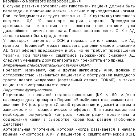
нарушению мозгового кровообращения.
В случае развития артериальной гипотензии пациент должен быть
переведен в положение «лежа» на спине с приподнятыми ногами.
При необходимости следует восполнить ОЦК путем внутривенного
введения 0,9 % раствора натрия хлорида. Преходящая
артериальная гипотензия не является препятствием для
дальнейшего приема препарата. После восстановления ОЦК и АД
лечение может быть продолжено.
У некоторых пациентов с ХСН и нормальным или сниженным АД
препарат Перинева® может вызывать дополнительное снижение
АД. Этот эффект предсказуем и обычно не требует прекращения
терапии. При появлении симптомов выраженного снижения АД
следует уменьшить дозу препарата или прекратить его прием.
Митральный стеноз/аортальный стеноз/ГОКМП
Препарат Перинева®, как и другие ингибиторы АПФ, должен с
осторожностью назначаться пациентам с обструкцией выходного
тракта левого желудочка (аортальный стеноз, ГОКМП), а также
пациентам с митральным стенозом.
Нарушение функции почек
Пациентам с почечной недостаточностью (КК < 60 мл/мин)
начальную дозу препарата Перинева® выбирают в зависимости от
значения КК (см. раздел «Способ применения и дозы») и затем в
зависимости от терапевтического эффекта. Для таких пациентов
необходим регулярный контроль концентрации креатинина и
содержания калия в сыворотке крови (см. раздел «Побочное
действие»).
Артериальная гипотензия, которая иногда развивается в начале
приема ингибиторов АПФ у пациентов с симптоматической ХСН,