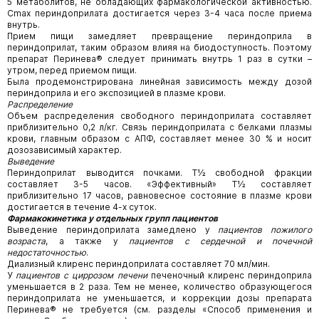
5 метаболитов, не обладающих фармакологической активностью.
Сmах периндоприлата достигается через 3-4 часа после приема
внутрь.
Прием пищи замедляет превращение периндоприла в
периндоприлат, таким образом влияя на биодоступность. Поэтому
препарат Перинева® следует принимать внутрь 1 раз в сутки –
утром, перед приемом пищи.
Была продемонстрирована линейная зависимость между дозой
периндоприла и его экспозицией в плазме крови.
Распределение
Объем распределения свободного периндоприлата составляет
приблизительно 0,2 л/кг. Связь периндоприлата с белками плазмы
крови, главным образом с АПФ, составляет менее 30 % и носит
дозозависимый характер.
Выведение
Периндоприлат выводится почками. Т½ свободной фракции
составляет 3-5 часов. «Эффективный» Т½ составляет
приблизительно 17 часов, равновесное состояние в плазме крови
достигается в течение 4-х суток.
Фармакокинетика у отдельных групп пациентов
Выведение периндоприлата замедлено у
пациентов пожилого
возраста
, а также у
пациентов с сердечной и почечной
недостаточностью
.
Диализный клиренс периндоприлата составляет 70 мл/мин.
У
пациентов с циррозом печени
печеночный клиренс периндоприла
уменьшается в 2 раза. Тем не менее, количество образующегося
периндоприлата не уменьшается, и коррекции дозы препарата
Перинева® не требуется (см. разделы «Способ применения и