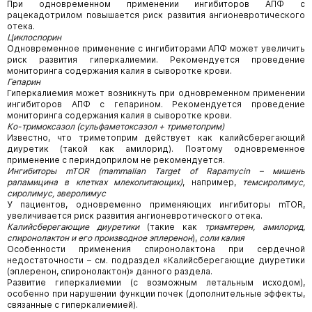
При одновременном применении ингибиторов АПФ с
рацекадотрилом повышается риск развития ангионевротического
отека.
Циклоспорин
Одновременное применение с ингибиторами АПФ может увеличить
риск развития гиперкалиемии. Рекомендуется проведение
мониторинга содержания калия в сыворотке крови.
Гепарин
Гиперкалиемия может возникнуть при одновременном применении
ингибиторов АПФ с гепарином. Рекомендуется проведение
мониторинга содержания калия в сыворотке крови.
Ко-тримоксазол (сульфаметоксазол + триметоприм)
Известно, что триметоприм действует как калийсберегающий
диуретик (такой как амилорид). Поэтому одновременное
применение с периндоприлом не рекомендуется.
Ингибиторы mTOR (mammalian Target of Rapamycin – мишень
рапамицина в клетках млекопитающих)
, например,
темсиролимус,
сиролимус, эверолимус
У пациентов, одновременно применяющих ингибиторы mTOR,
увеличивается риск развития ангионевротического отека.
Калийсберегающие диуретики
(такие как
триамтерен, амилорид,
спиронолактон и его производное эплеренон
),
соли калия
Особенности применения спиронолактона при сердечной
недостаточности – см. подраздел «Калийсберегающие диуретики
(эплеренон, спиронолактон)» данного раздела.
Развитие гиперкалиемии (с возможным летальным исходом),
особенно при нарушении функции почек (дополнительные эффекты,
связанные с гиперкалиемией).