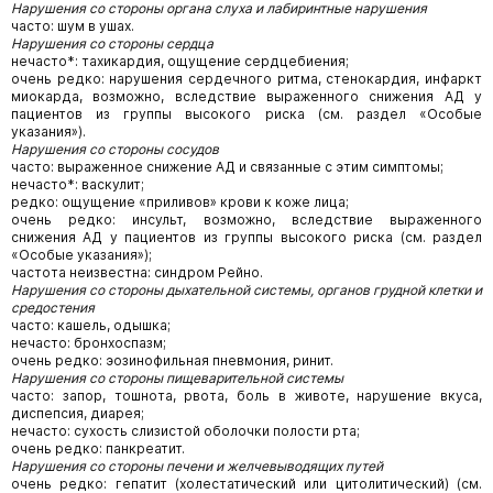
Нарушения со стороны органа слуха и лабиринтные нарушения
часто: шум в ушах.
Нарушения со стороны сердца
нечасто*: тахикардия, ощущение сердцебиения;
очень редко: нарушения сердечного ритма, стенокардия, инфаркт
миокарда, возможно, вследствие выраженного снижения АД у
пациентов из группы высокого риска (см. раздел «Особые
указания»).
Нарушения со стороны сосудов
часто: выраженное снижение АД и связанные с этим симптомы;
нечасто*: васкулит;
редко: ощущение «приливов» крови к коже лица;
очень редко: инсульт, возможно, вследствие выраженного
снижения АД у пациентов из группы высокого риска (см. раздел
«Особые указания»);
частота неизвестна: синдром Рейно.
Нарушения со стороны дыхательной системы, органов грудной клетки и
средостения
часто: кашель, одышка;
нечасто: бронхоспазм;
очень редко: эозинофильная пневмония, ринит.
Нарушения со стороны пищеварительной системы
часто: запор, тошнота, рвота, боль в животе, нарушение вкуса,
диспепсия, диарея;
нечасто: сухость слизистой оболочки полости рта;
очень редко: панкреатит.
Нарушения со стороны печени и желчевыводящих путей
очень редко: гепатит (холестатический или цитолитический) (см.