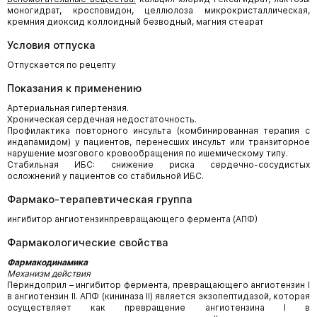
моногидрат, кросповидон, целлюлоза микрокристаллическая,
кремния диоксид коллоидный безводный, магния стеарат
Условия отпуска
Отпускается по рецепту
Показания к применению
Артериальная гипертензия.
Хроническая сердечная недостаточность.
Профилактика повторного инсульта (комбинированная терапия с
индапамидом) у пациентов, перенесших инсульт или транзиторное
нарушение мозгового кровообращения по ишемическому типу.
Стабильная ИБС: снижение риска сердечно-сосудистых
осложнений у пациентов со стабильной ИБС.
Фармако-терапевтическая группа
ингибитор ангиотензинпревращающего фермента (АПФ)
Фармакологические свойства
Фармакодинамика
Механизм действия
Периндоприл – ингибитор фермента, превращающего ангиотензин I
в ангиотензин II. АПФ (кининаза II) является экзопептидазой, которая
осуществляет как превращение ангиотензина I в