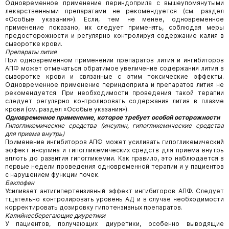
Одновременное применение периндоприла с вышеупомянутыми
лекарственными препаратами не рекомендуется (см. раздел
«Особые указания»). Если, тем не менее, одновременное
применение показано, их следует применять, соблюдая меры
предосторожности и регулярно контролируя содержание калия в
сыворотке крови.
Препараты лития
При одновременном применении препаратов лития и ингибиторов
АПФ может отмечаться обратимое увеличение содержания лития в
сыворотке крови и связанные с этим токсические эффекты.
Одновременное применение периндоприла и препаратов лития не
рекомендуется. При необходимости проведения такой терапии
следует регулярно контролировать содержания лития в плазме
крови (см. раздел «Особые указания»).
Одновременное применение, которое требует особой осторожности
Гипогликемические средства (инсулин, гипогликемические средства
для приема внутрь)
Применение ингибиторов АПФ может усиливать гипогликемический
эффект инсулина и гипогликемических средств для приема внутрь
вплоть до развития гипогликемии. Как правило, это наблюдается в
первые недели проведения одновременной терапии и у пациентов
с нарушением функции почек.
Баклофен
Усиливает антигипертензивный эффект ингибиторов АПФ. Следует
тщательно контролировать уровень АД и в случае необходимости
корректировать дозировку гипотензивных препаратов.
Калийнесберегающие диуретики
У пациентов, получающих диуретики, особенно выводящие