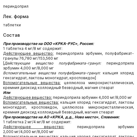
периндоприл
Лек. форма
таблетки
Состав
При производстве на ООО «КРКА-РУС», Россия:
1 таблетка 4 мг/8 мг содержит:
Действующее вещество:
периндоприла эрбумин, полуфабрикат-
гранулы 76,780 мг/153,560 мг
[
Действующее вещество полуфабриката-гранул:
периндоприла
эрбумин 4,000 мг/8,000 мг
Вспомогательные вещества полуфабриката-гранул:
кальция хлорид
гексагидрат, лактозы моногидрат, кросповидон]
Вспомогательные вещества:
целлюлоза микрокристаллическая,
кремния диоксид коллоидный безводный, магния стеарат
Или
Действующее вещество:
периндоприла эрбумин 4,000 мг/8,000 мг
Вспомогательные вещества:
кальция хлорид гексагидрат, лактозы
моногидрат, кросповидон, целлюлоза микрокристаллическая,
кремния диоксид коллоидный безводный, магния стеарат
При производстве на АО «КРКА, д.д., Ново место», Словения:
1 таблетка 2 мг/4 мг/8 мг содержит:
Действующее вещество:
периндоприла эрбумин
2,000 мг/4,000 мг/8,000 мг
Вспомогательные вещества:
кальция хлорид гексагидрат, лактозы