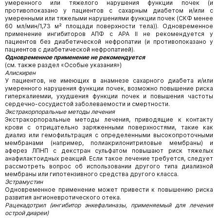
умеренного или тяжелого нарушения функции почек (и
противопоказано у пациентов с сахарным диабетом и/или с
умеренными или тяжелыми нарушениями функции почек (СКФ менее
60 мл/мин/1,73 м² площади поверхности тела)). Одновременное
применение ингибиторов АПФ с АРА II не рекомендуется у
пациентов без диабетической нефропатии (и противопоказано у
пациентов с диабетической нефропатией).
Одновременное применение не рекомендуется
(см. также раздел «Особые указания»)
Алискирен
У пациентов, не имеющих в анамнезе сахарного диабета и/или
умеренного нарушения функции почек, возможно повышение риска
гиперкалиемии, ухудшения функции почек и повышения частоты
сердечно-сосудистой заболеваемости и смертности.
Экстракорпоральные методы лечения
Экстракорпоральные методы лечения, приводящие к контакту
крови с отрицательно заряженными поверхностями, такие как
диализ или гемофильтрация с определенными высокопроточными
мембранами (например, полиакрилонитриловые мембраны) и
аферез ЛПНП с декстран сульфатом повышают риск тяжелых
анафилактоидных реакций. Если такое лечение требуется, следует
рассмотреть вопрос об использовании другого типа диализной
мембраны или гипотензивного средства другого класса.
Эстрамустин
Одновременное применение может привести к повышению риска
развития ангионевротического отека.
Рацекадотрил (ингибитор энкефалиназы, применяемый для лечения
острой диареи)