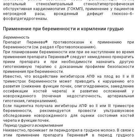
аортальный стеноз/митральный стеноз/гипертрофическая
обструктивная кардиомиопатия (ГОКМП), применение у пациентов
негроидной расы, врожденный дефицит глюкозо-6-
фосфатдегидрогеназы.
Применение при беременности и кормлении грудью
Беременность
Препарат Перинева® противопоказан к применению при
беременности (см. раздел «Противопоказания»).
При планировании беременности или при ее наступлении во время
применения препарата Перинева® следует немедленно прекратить
прием препарата и при необходимости назначить другую
гипотензивную терапию с доказанным профилем безопасности
применения при беременности.
Известно, что воздействие ингибиторов АПФ на плод во II и III
триместрах беременности может приводить к нарушению его
развития (снижение функции почек, олигогидрамнион, замедление
оссификации костей черепа) и развитию осложнений у
новорожденного (почечная недостаточность, артериальная
гипотензия, гиперкалиемия).
Если пациентка получала ингибиторы АПФ во II или III триместре
беременности, рекомендуется провести ультразвуковое
обследование новорожденного для оценки состояния костей
черепа и функции почек.
Период грудного вскармливания
Неизвестно, проникает ли периндоприл в грудное молоко. В связи с
этим применение препарата Перинева® в период грудного