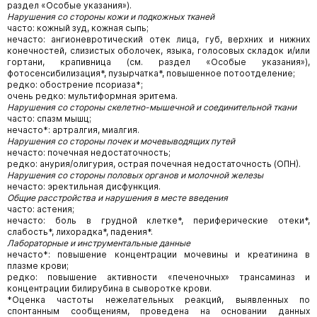
раздел «Особые указания»).
Нарушения со стороны кожи и подкожных тканей
часто: кожный зуд, кожная сыпь;
нечасто: ангионевротический отек лица, губ, верхних и нижних
конечностей, слизистых оболочек, языка, голосовых складок и/или
гортани, крапивница (см. раздел «Особые указания»),
фотосенсибилизация*, пузырчатка*, повышенное потоотделение;
редко: обострение псориаза*;
очень редко: мультиформная эритема.
Нарушения со стороны скелетно-мышечной и соединительной ткани
часто: спазм мышц;
нечасто*: артралгия, миалгия.
Нарушения со стороны почек и мочевыводящих путей
нечасто: почечная недостаточность;
редко: анурия/олигурия, острая почечная недостаточность (ОПН).
Нарушения со стороны половых органов и молочной железы
нечасто: эректильная дисфункция.
Общие расстройства и нарушения в месте введения
часто: астения;
нечасто: боль в грудной клетке*, периферические отеки*,
слабость*, лихорадка*, падения*.
Лабораторные и инструментальные данные
нечасто*: повышение концентрации мочевины и креатинина в
плазме крови;
редко: повышение активности «печеночных» трансаминаз и
концентрации билирубина в сыворотке крови.
*Оценка частоты нежелательных реакций, выявленных по
спонтанным сообщениям, проведена на основании данных