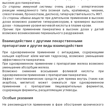
высоких доз панкреатина.
Со стороны иммунной системы:
очень редко - аллергические
реакции немедленного типа (кожная сыпь, крапивница, чихание,
слезотечение, бронхоспазм, диспноэ), гиперчувствительность ЖКТ.
Со стороны обмена веществ:
при длительном применении в высоких
дозах возможно развитие гиперурикозурии, в чрезмерно высоких
дозах - повышение уровня мочевой кислоты в плазме крови.
Прочие:
при применении панкреатина в высоких дозах у детей
возможно возникновение перианального раздражения.
Взаимодействие с другими лекарственными
препаратами и другие виды взаимодействия
При одновременном применении с антацидами, содержащими
кальция карбонат и/или магния гидроксид, возможно уменьшение
эффективности панкреатина.
При одновременном применении с препаратами железа возможно
уменьшение абсорбции железа.
Возможно снижение всасывания фолиевой кислоты при
одновременном применении с препаратами панкреатина.
Эффект гипогликемических средств для приема внутрь (таких как
акарбоза, миглитол) может снижаться при одновременном
применении с препаратами пищеварительных ферментов,
содержащих ферменты, расщепляющие углеводы.
Особые указания
Не рекомендуется применение в фазе обострения хронического