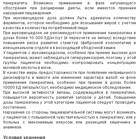
панкреатита. Возможно применение в фазе затухающего
обострения при расширении диеты, если имеются признаки
нарушения пищеварения.
При муковисцидозе доза должна быть адекватна количеству
ферментов, которое необходимо для всасывания жиров с учетом
качества и количества потребляемой пищи.
При муковисцидозе не рекомендуется применение панкреатина в
дозах более 10 000 ЕД/кг/сут (в пересчете на липазу) вследствие
повышения риска развития стриктур (фиброзной колонопатии) в
илеоцекальном отделе и в восходящей ободочной кишке.
У пациентов с муковисцидозом, особенно при приеме высоких доз
панкреатина, может наблюдаться гиперурикозурия, поэтому у этой
группы пациентов необходимо контролировать концентрацию
мочевой кислоты в моче.
В качестве меры предосторожности при появлении непривычного
дискомфорта в животе или изменения характера жалоб на фоне
применения панкреатина, особенно при приеме в дозах более
10000 ЕД липазы/кг/сут, необходимо медицинское обследование.
При высокой активности липазы, содержащейся в панкреатине,
повышается вероятность развития запоров у детей. Повышение
дозы панкреатина у этой категории пациентов следует проводить
постепенно.
Нарушения со стороны пищеварительной системы могут возникать
у пациентов с повышенной чувствительностью к панкреатину, или у
больных с мекониевым илеусом или резекцией кишечника в
анамнезе.
Условия хранения