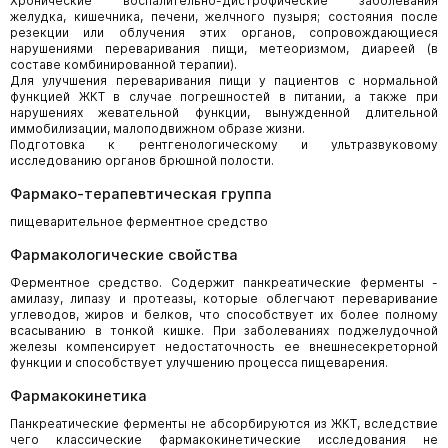
Хронические воспалительно-дистрофические заболевания
желудка, кишечника, печени, желчного пузыря; состояния после
резекции или облучения этих органов, сопровождающиеся
нарушениями переваривания пищи, метеоризмом, диареей (в
составе комбинированной терапии).
Для улучшения переваривания пищи у пациентов с нормальной
функцией ЖКТ в случае погрешностей в питании, а также при
нарушениях жевательной функции, вынужденной длительной
иммобилизации, малоподвижном образе жизни.
Подготовка к рентгенологическому и ультразвуковому
исследованию органов брюшной полости.
Фармако-терапевтическая группа
пищеварительное ферментное средство
Фармакологические свойства
Ферментное средство. Содержит панкреатические ферменты -
амилазу, липазу и протеазы, которые облегчают переваривание
углеводов, жиров и белков, что способствует их более полному
всасыванию в тонкой кишке. При заболеваниях поджелудочной
железы компенсирует недостаточность ее внешнесекреторной
функции и способствует улучшению процесса пищеварения.
Фармакокинетика
Панкреатические ферменты не абсорбируются из ЖКТ, вследствие
чего классические фармакокинетические исследования не