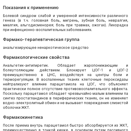
Показания к применению
Болевой синдром слабой и умеренной интенсивности различного
генеза (в т.ч. головная боль, мигрень, зубная боль, невралгия,
миалгия, альгодисменорея; боль при травмах, ожогах). Лихорадка
при инфекционно-воспалительных заболеваниях.
Фармако-терапевтическая группа
анальгезирующее ненаркотическое средство
Фармакологические свойства
Анальгетик-антипиретик. Обладает жаропонижающим и
болеутоляющим действием. Блокирует ЦОГ-1 и ЦОГ-2
преимущественно в ЦНС, воздействуя на центры боли и
терморегуляции. В воспаленных тканях клеточные пероксидазы
нейтрализуют влияние парацетамола на ЦОГ, что объясняет
практически полное отсутствие противовоспалительного эффекта.
Поскольку парацетамол обладает чрезвычайно малым влиянием па
синтез простагландинов в периферических тканях, он не изменяет
водно-электролитный обмен и не вызывает повреждения слизистой
оболочки ЖКТ.
Фармакокинетика
После приема внутрь парацетамол быстро абсорбируется из ЖКТ,
преимущественно в тонкой кишке, в основном путем пассивного