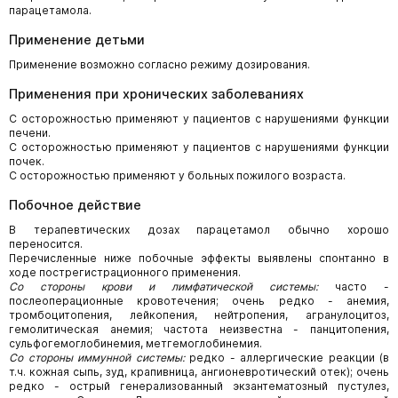
парацетамола.
Применение детьми
Применение возможно согласно режиму дозирования.
Применения при хронических заболеваниях
С осторожностью применяют у пациентов с нарушениями функции
печени.
С осторожностью применяют у пациентов с нарушениями функции
почек.
С осторожностью применяют у больных пожилого возраста.
Побочное действие
В терапевтических дозах парацетамол обычно хорошо
переносится.
Перечисленные ниже побочные эффекты выявлены спонтанно в
ходе пострегистрационного применения.
Со стороны крови и лимфатической системы:
часто -
послеоперационные кровотечения; очень редко - анемия,
тромбоцитопения, лейкопения, нейтропения, агранулоцитоз,
гемолитическая анемия; частота неизвестна - панцитопения,
сульфогемоглобинемия, метгемоглобинемия.
Со стороны иммунной системы:
редко - аллергические реакции (в
т.ч. кожная сыпь, зуд, крапивница, ангионевротический отек); очень
редко - острый генерализованный экзантематозный пустулез,