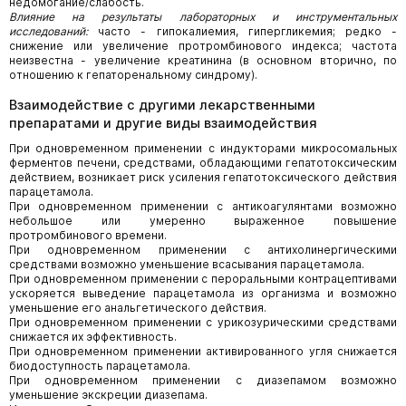
недомогание/слабость.
Влияние на результаты лабораторных и инструментальных
исследований:
часто - гипокалиемия, гипергликемия; редко -
снижение или увеличение протромбинового индекса; частота
неизвестна - увеличение креатинина (в основном вторично, по
отношению к гепаторенальному синдрому).
Взаимодействие с другими лекарственными
препаратами и другие виды взаимодействия
При одновременном применении с индукторами микросомальных
ферментов печени, средствами, обладающими гепатотоксическим
действием, возникает риск усиления гепатотоксического действия
парацетамола.
При одновременном применении с антикоагулянтами возможно
небольшое или умеренно выраженное повышение
протромбинового времени.
При одновременном применении с антихолинергическими
средствами возможно уменьшение всасывания парацетамола.
При одновременном применении с пероральными контрацептивами
ускоряется выведение парацетамола из организма и возможно
уменьшение его анальгетического действия.
При одновременном применении с урикозурическими средствами
снижается их эффективность.
При одновременном применении активированного угля снижается
биодоступность парацетамола.
При одновременном применении с диазепамом возможно
уменьшение экскреции диазепама.