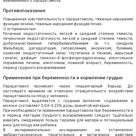
неизмененного парацетамола.
Противопоказания
Повышенная чувствительность к парацетамолу, тяжелые нарушения
функции печени, тяжелые нарушения функции почек.
С осторожностью
Почечная недостаточность легкой и средней степени тяжести,
печеночная недостаточность легкой и средней степени тяжести,
доброкачественная гипербилирубинемия (в т.ч. синдром
Жильбера), дегидратация, гиповолемия, анорексия, булимия,
кахексия (недостаточный запас глутатиона в печени), вирусный
гепатит, дефицит глюкозо-6-фосфатдегидрогеназы, алкогольное
поражение печени, алкоголизм, пожилой возраст, беременность,
период грудного вскармливания.
Применение при беременности и кормлении грудью
Парацетамол проникает через плацентарный барьер. До
настоящего времени не отмечено отрицательного воздействия
парацетамола на плод у человека.
Парацетамол выделяется с грудным молоком: содержание в
молоке составляет 0.04-0.23% дозы, принятой матерью.
При необходимости применения парацетамола при беременности и
в период лактации (грудного вскармливания) следует тщательно
взвесить ожидаемую пользу терапии для матери и потенциальный
риск для плода или ребенка.
В
экспериментальных исследованиях
не установлено
эмбриотоксическое, тератогенное и мутагенное действие