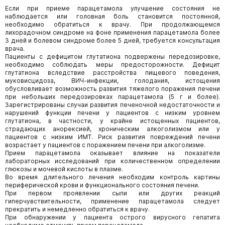
Если при приеме парацетамола улучшение состояния не
наблюдается или головная боль становится постоянной,
необходимо обратиться к врачу. При продолжающемся
лихорадочном синдроме на фоне применения парацетамола более
3 дней и болевом синдроме более 5 дней, требуется консультация
врача.
Пациенты с дефицитом глутатиона подвержены передозировке,
необходимо соблюдать меры предосторожности. Дефицит
глутатиона вследствие расстройства пищевого поведения,
муковисцидоза, ВИЧ-инфекции, голодания, истощения
обусловливает возможность развития тяжелого поражения печени
при небольших передозировках парацетамола (5 г и более).
Зарегистрированы случаи развития печеночной недостаточности и
нарушений функции печени у пациентов с низким уровнем
глутатиона, в частности, у крайне истощенных пациентов,
страдающих анорексией, хроническим алкоголизмом или у
пациентов с низким ИМТ. Риск развития повреждений печени
возрастает у пациентов с поражением печени при алкоголизме.
Прием парацетамола оказывает влияние на показатели
лабораторных исследований при количественном определении
глюкозы и мочевой кислоты в плазме.
Во время длительного лечения необходим контроль картины
периферической крови и функционального состояния печени.
При первом проявлении сыпи или других реакций
гиперчувствительности, применение парацетамола следует
прекратить и немедленно обратиться к врачу.
При обнаружении у пациента острого вирусного гепатита