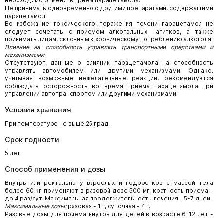
необходимо отменить прием парацетамола.
Не принимать одновременно с другими препаратами, содержащими
парацетамол.
Во избежание токсического поражения печени парацетамол не
следует сочетать с приемом алкогольных напитков, а также
принимать лицам, склонным к хроническому потреблению алкоголя.
Влияние на способность управлять транспортными средствами и
механизмами
Отсутствуют данные о влиянии парацетамола на способность
управлять автомобилем или другими механизмами. Однако,
учитывая возможные нежелательные реакции, рекомендуется
соблюдать осторожность во время приема парацетамола при
управлении автотранспортом или другими механизмами.
Условия хранения
При температуре не выше 25 град.
Срок годности
5 лет
Способ применения и дозы
Внутрь или ректально у взрослых и подростков с массой тела
более 60 кг применяют в разовой дозе 500 мг, кратность приема -
до 4 раз/сут. Максимальная продолжительность лечения - 5-7 дней.
Максимальные дозы:
разовая - 1 г, суточная - 4 г.
Разовые дозы для приема внутрь для детей в возрасте 6-12 лет -