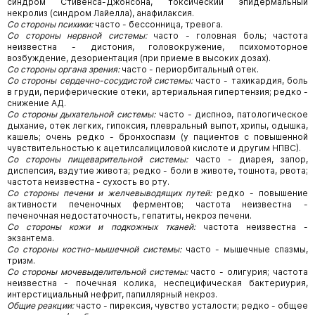
синдром Стивенса-Джонсона, токсический эпидермальный
некролиз (синдром Лайелла), анафилаксия.
Со стороны психики:
часто - бессонница, тревога.
Со стороны нервной системы:
часто - головная боль; частота
неизвестна - дистония, головокружение, психомоторное
возбуждение, дезориентация (при приеме в высоких дозах).
Со стороны органа зрения:
часто - периорбитальный отек.
Со стороны сердечно-сосудистой системы:
часто - тахикардия, боль
в груди, периферические отеки, артериальная гипертензия; редко -
снижение АД.
Со стороны дыхательной системы:
часто - диспноэ, патологическое
дыхание, отек легких, гипоксия, плевральный выпот, хрипы, одышка,
кашель; очень редко - бронхоспазм (у пациентов с повышенной
чувствительностью к ацетилсалициловой кислоте и другим НПВС).
Со стороны пищеварительной системы:
часто - диарея, запор,
диспепсия, вздутие живота; редко - боли в животе, тошнота, рвота;
частота неизвестна - сухость во рту.
Со стороны печени и желчевыводящих путей:
редко - повышение
активности печеночных ферментов; частота неизвестна -
печеночная недостаточность, гепатиты, некроз печени.
Со стороны кожи и подкожных тканей:
частота неизвестна -
экзантема.
Со стороны костно-мышечной системы:
часто - мышечные спазмы,
тризм.
Со стороны мочевыделительной системы:
часто - олигурия; частота
неизвестна - почечная колика, неспецифическая бактериурия,
интерстициальный нефрит, папиллярный некроз.
Общие реакции:
часто - пирексия, чувство усталости; редко - общее