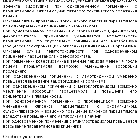
Имеются сообщения о возможности усиления миелодепрессивного
эффекта зидовудина при одновременном применении с
парацетамолом. Описан случай тяжелого токсического поражения
печени.
Описаны случаи проявлений токсического действия парацетамола
при одновременном применении с изониазидом.
При одновременном применении с карбамазепином, фенитоином,
фенобарбиталом, примидоном уменьшается эффективность
парацетамола, что обусловлено повышением его метаболизма
(процессов глюкуронизации и окисления) и выведения из организма.
Описаны случаи гепатотоксичности при одновременном
применении парацетамола и фенобарбитала.
При применении колестирамина в течение периода менее 1 ч после
приема парацетамола возможно уменьшение абсорбции
последнего.
При одновременном применении с ламотриджином умеренно
повышается выведение ламотриджина из организма.
При одновременном применении с метоклопрамидом возможно
увеличение абсорбции парацетамола и повышение его
концентрации в плазме крови.
При одновременном применении с пробенецидом возможно
уменьшение клиренса парацетамола; с рифампицином,
сульфинпиразоном - возможно повышение клиренса парацетамола
вследствие повышения его метаболизма в печени.
При одновременном применении с этинилэстрадиолом повышается
всасывание парацетамола из кишечника.
Особые указания