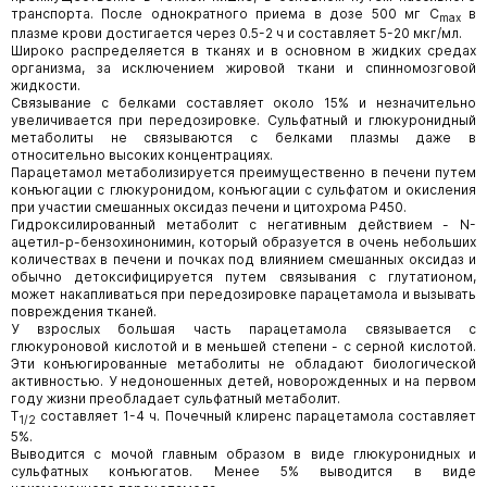
транспорта. После однократного приема в дозе 500 мг C
в
max
плазме крови достигается через 0.5-2 ч и составляет 5-20 мкг/мл.
Широко распределяется в тканях и в основном в жидких средах
организма, за исключением жировой ткани и спинномозговой
жидкости.
Связывание с белками составляет около 15% и незначительно
увеличивается при передозировке. Сульфатный и глюкуронидный
метаболиты не связываются с белками плазмы даже в
относительно высоких концентрациях.
Парацетамол метаболизируется преимущественно в печени путем
конъюгации с глюкуронидом, конъюгации с сульфатом и окисления
при участии смешанных оксидаз печени и цитохрома P450.
Гидроксилированный метаболит с негативным действием - N-
ацетил-p-бензохинонимин, который образуется в очень небольших
количествах в печени и почках под влиянием смешанных оксидаз и
обычно детоксифицируется путем связывания с глутатионом,
может накапливаться при передозировке парацетамола и вызывать
повреждения тканей.
У взрослых большая часть парацетамола связывается с
глюкуроновой кислотой и в меньшей степени - с серной кислотой.
Эти конъюгированные метаболиты не обладают биологической
активностью. У недоношенных детей, новорожденных и на первом
году жизни преобладает сульфатный метаболит.
T
составляет 1-4 ч. Почечный клиренс парацетамола составляет
1/2
5%.
Выводится с мочой главным образом в виде глюкуронидных и
сульфатных конъюгатов. Менее 5% выводится в виде