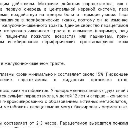
им действием. Механизм действия парацетамола, как п
, в первую очередь в центральной нервной системе, пар
теме, воздействуя на центры боли и терморегуляции. Пар
ландинов в периферических тканях, поэтому он не изменяе
 желудочно-кишечного тракта. Данное свойство парацетамол
 желудочно-кишечного тракта в анамнезе (например, пац
и пациентам пожилого возраста) или пациентам, при
ом ингибирование периферических простагландинов мо
 в желудочно-кишечном тракте.
плазмы крови минимально и составляет около 15%. Пик конце
ление парацетамола в жидкостях организма относ
ескольких метаболитов. У новорожденных первых двух дней ж
ся сульфат парацетамола, у детей 12 лет и старше – конъюг
я гидроксилированию с образованием активных метаболитов,
эти метаболиты парацетамола могут блокировать ферментные
 составляет от 2-3 часов. Парацетамол выводится почкам