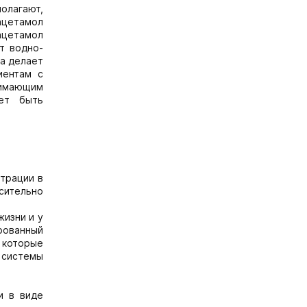
олагают,
ацетамол
ацетамол
т водно-
а делает
иентам с
нимающим
жет быть
нтрации в
ительно
изни и у
ированный
 которые
 системы
и в виде