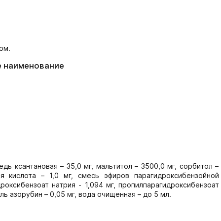
ом.
е наименование
дь ксантановая – 35,0 мг, мальтитол – 3500,0 мг, сорбитол – 
я кислота – 1,0 мг, смесь эфиров парагидроксибензойной
дроксибензоат натрия - 1,094 мг, пропилпарагидроксибензоат
ель азорубин – 0,05 мг, вода очищенная – до 5 мл.