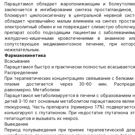
Парацетамол обладает жаропонижающим и болеутоляющ
заключается в ингибировании синтеза простагландинов
блокирует циклооксигеназу в центральной нервной сис
обладает чрезвычайно малым влиянием на синтез простаг
электролитный обмен и не повреждает слизистую оболочку
препарат особо подходящим пациентам с заболеваниями
желудочно-кишечными кровотечениями в анамнезе ил
сопутствующее медикаментозное лечение, при котор
нежелательным.
Фармакокинетика
Всасывание
Парацетамол быстро и практически полностью всасывается
Распределение
При терапевтических концентрациях связывание с белками 
плазме достигается через 30-60 мин. Распреде
равномерно. Метаболизм
Парацетамол метаболизируется в печени с образованием н
детей 3-10 лет основным метаболитом парацетамола являет
глюкуронид. Часть препарата (примерно 17%) подвергаетс
конъюгируют с глутатионом. При недостатке глутатиона 
гепатоцитов и вызывать их некроз.
Выведение
Период полувыведения при приеме терапевтической дозы