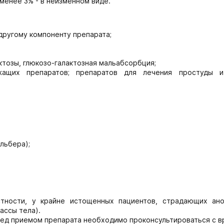
менее 3% - в неизменном виде.
другому компоненту препарата;
ктозы, глюкозо-галактозная мальабсорбция;
ащих препаратов; препаратов для лечения простуды и
льбера);
стности, у крайне истощенных пациентов, страдающих ано
ассы тела).
ред приемом препарата необходимо проконсультироваться с в