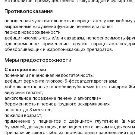
метаболитов, преимущественно глюкуронидов и сульфатов, 
Противопоказания
повышенная чувствительность к парацетамолу или любому 
выраженные нарушения функции печени или почек;
период новорожденности;
дефицит изомальтазы и/или сахаразы, непереносимость фру
одновременное применение других парацетамолсодерж
обезболивающих и жаропонижающих препаратов.
Меры предосторожности
С осторожностью
почечная и печеночная недостаточность;
дефицит фермента глюкозо-6-фосфатдегидрогеназы;
доброкачественные гипербилирубинемии (в т.ч. синдром Жи
вирусный гепатит;
алкогольное поражение печени и алкоголизм;
беременность и период грудного вскармливания;
возраст до 3 месяцев;
пожилой возраст;
применение у пациентов с дефицитом глутатиона (в ча
булимией, дегидратация, или пациентов с низким индексом м
При наличии какого-либо из перечисленных заболеваний пе