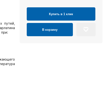
Купить в 1 клик
х путей,
карлатина
В корзину
 при:
ижающего
мпература