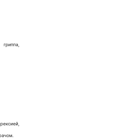
 гриппа,
рексией,
рачом.