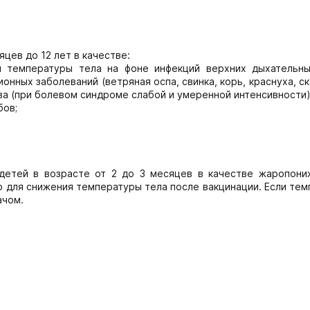
цев до 12 лет в качестве:
 температуры тела на фоне инфекций верхних дыхательны
онных заболеваний (ветряная оспа, свинка, корь, краснуха, с
ва (при болевом синдроме слабой и умеренной интенсивности)
бов;
детей в возрасте от 2 до 3 месяцев в качестве жаропон
о для снижения температуры тела после вакцинации. Если те
ачом.