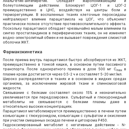
Анальгетик-антипиретик. Обладает жаропонижающим и
болеутоляющим действием. Блокирует ЦОГ-1 и ЦОГ-2
преимущественно в ЦНС, воздействуя на центры боли и
терморегуляции. В воспаленных тканях клеточные пероксидазы
нейтрализуют влияние парацетамола на ЦОГ, что объясняет
практически полное отсутствие противовоспалительного эффекта.
Поскольку парацетамол обладает чрезвычайно малым влиянием па
синтез простагландинов в периферических тканях, он не изменяет
водно-электролитный обмен и не вызывает повреждения слизистой
оболочки ЖКТ.
Фармакокинетика
После приема внутрь парацетамол быстро абсорбируется из ЖКТ,
преимущественно в тонкой кишке, в основном путем пассивного
транспорта. После однократного приема в дозе 500 мг C
в
max
плазме крови достигается через 0.5-2 ч и составляет 5-20 мкг/мл.
Широко распределяется в тканях и в основном в жидких средах
организма, за исключением жировой ткани и спинномозговой
жидкости.
Связывание с белками составляет около 15% и незначительно
увеличивается при передозировке. Сульфатный и глюкуронидный
метаболиты не связываются с белками плазмы даже в
относительно высоких концентрациях.
Парацетамол метаболизируется преимущественно в печени путем
конъюгации с глюкуронидом, конъюгации с сульфатом и окисления
при участии смешанных оксидаз печени и цитохрома P450.
Гидроксилированный метаболит с негативным действием - N-