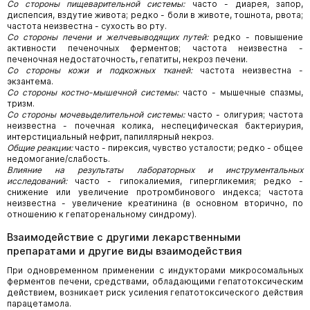
Со стороны пищеварительной системы:
часто - диарея, запор,
диспепсия, вздутие живота; редко - боли в животе, тошнота, рвота;
частота неизвестна - сухость во рту.
Со стороны печени и желчевыводящих путей:
редко - повышение
активности печеночных ферментов; частота неизвестна -
печеночная недостаточность, гепатиты, некроз печени.
Со стороны кожи и подкожных тканей:
частота неизвестна -
экзантема.
Со стороны костно-мышечной системы:
часто - мышечные спазмы,
тризм.
Со стороны мочевыделительной системы:
часто - олигурия; частота
неизвестна - почечная колика, неспецифическая бактериурия,
интерстициальный нефрит, папиллярный некроз.
Общие реакции:
часто - пирексия, чувство усталости; редко - общее
недомогание/слабость.
Влияние на результаты лабораторных и инструментальных
исследований:
часто - гипокалиемия, гипергликемия; редко -
снижение или увеличение протромбинового индекса; частота
неизвестна - увеличение креатинина (в основном вторично, по
отношению к гепаторенальному синдрому).
Взаимодействие с другими лекарственными
препаратами и другие виды взаимодействия
При одновременном применении с индукторами микросомальных
ферментов печени, средствами, обладающими гепатотоксическим
действием, возникает риск усиления гепатотоксического действия
парацетамола.