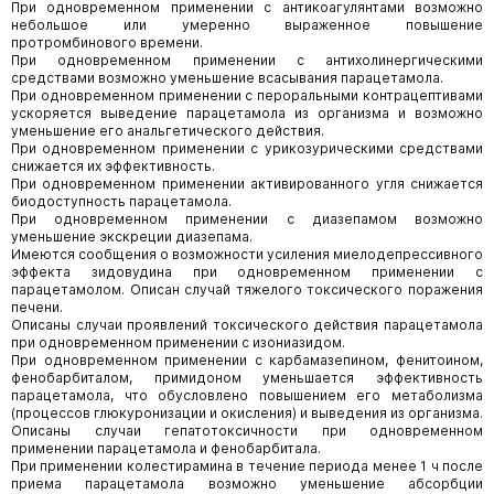
При одновременном применении с антикоагулянтами возможно
небольшое или умеренно выраженное повышение
протромбинового времени.
При одновременном применении с антихолинергическими
средствами возможно уменьшение всасывания парацетамола.
При одновременном применении с пероральными контрацептивами
ускоряется выведение парацетамола из организма и возможно
уменьшение его анальгетического действия.
При одновременном применении с урикозурическими средствами
снижается их эффективность.
При одновременном применении активированного угля снижается
биодоступность парацетамола.
При одновременном применении с диазепамом возможно
уменьшение экскреции диазепама.
Имеются сообщения о возможности усиления миелодепрессивного
эффекта зидовудина при одновременном применении с
парацетамолом. Описан случай тяжелого токсического поражения
печени.
Описаны случаи проявлений токсического действия парацетамола
при одновременном применении с изониазидом.
При одновременном применении с карбамазепином, фенитоином,
фенобарбиталом, примидоном уменьшается эффективность
парацетамола, что обусловлено повышением его метаболизма
(процессов глюкуронизации и окисления) и выведения из организма.
Описаны случаи гепатотоксичности при одновременном
применении парацетамола и фенобарбитала.
При применении колестирамина в течение периода менее 1 ч после
приема парацетамола возможно уменьшение абсорбции