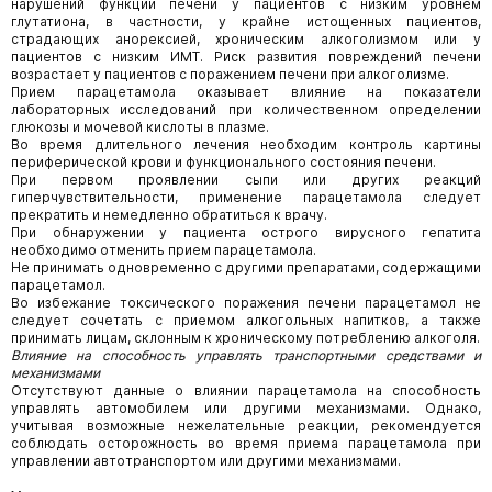
нарушений функции печени у пациентов с низким уровнем
глутатиона, в частности, у крайне истощенных пациентов,
страдающих анорексией, хроническим алкоголизмом или у
пациентов с низким ИМТ. Риск развития повреждений печени
возрастает у пациентов с поражением печени при алкоголизме.
Прием парацетамола оказывает влияние на показатели
лабораторных исследований при количественном определении
глюкозы и мочевой кислоты в плазме.
Во время длительного лечения необходим контроль картины
периферической крови и функционального состояния печени.
При первом проявлении сыпи или других реакций
гиперчувствительности, применение парацетамола следует
прекратить и немедленно обратиться к врачу.
При обнаружении у пациента острого вирусного гепатита
необходимо отменить прием парацетамола.
Не принимать одновременно с другими препаратами, содержащими
парацетамол.
Во избежание токсического поражения печени парацетамол не
следует сочетать с приемом алкогольных напитков, а также
принимать лицам, склонным к хроническому потреблению алкоголя.
Влияние на способность управлять транспортными средствами и
механизмами
Отсутствуют данные о влиянии парацетамола на способность
управлять автомобилем или другими механизмами. Однако,
учитывая возможные нежелательные реакции, рекомендуется
соблюдать осторожность во время приема парацетамола при
управлении автотранспортом или другими механизмами.