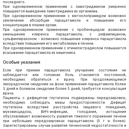
последнего.
При одновременном применении с ламотриджином умеренно
повышается выведение ламотриджина из организма.
При одновременном применении с метоклопрамидом возможно
увеличение абсорбции парацетамола и повышение его
концентрации в плазме крови.
При одновременном применении с пробенецидом возможно
уменьшение клиренса парацетамола; с рифампицином,
сульфинпиразоном - возможно повышение клиренса парацетамола
вследствие повышения его метаболизма в печени.
При одновременном применении с этинилэстрадиолом повышается
всасывание парацетамола из кишечника.
Особые указания
Если при приеме парацетамола улучшение состояния не
наблюдается или головная боль становится постоянной,
необходимо обратиться к врачу. При продолжающемся
лихорадочном синдроме на фоне применения парацетамола более
3 дней и болевом синдроме более 5 дней, требуется консультация
врача.
Пациенты с дефицитом глутатиона подвержены передозировке,
необходимо соблюдать меры предосторожности. Дефицит
глутатиона вследствие расстройства пищевого поведения,
муковисцидоза, ВИЧ-инфекции, голодания, истощения
обусловливает возможность развития тяжелого поражения печени
при небольших передозировках парацетамола (5 г и более).
Зарегистрированы случаи развития печеночной недостаточности и