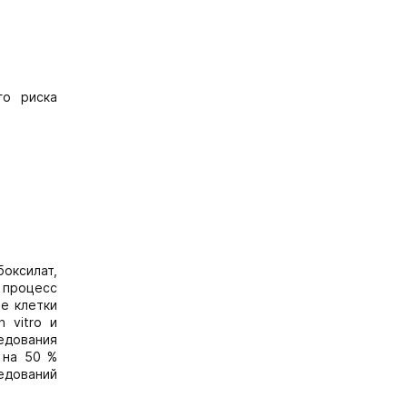
го риска
боксилат,
 процесс
е клетки
 vitro и
ледования
 на 50 %
ледований