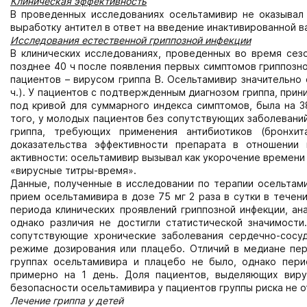
Клиническая эффективность
В проведенных исследованиях осельтамивир не оказывал 
выработку антител в ответ на введение инактивированной в
Исследования естественной гриппозной инфекции
В клинических исследованиях, проведенных во время сезо
позднее 40 ч после появления первых симптомов гриппозно
пациентов – вирусом гриппа В. Осельтамивир значительно 
ч.). У пациентов с подтвержденным диагнозом гриппа, при
под кривой для суммарного индекса симптомов, была на 
того, у молодых пациентов без сопутствующих заболевани
гриппа, требующих применения антибиотиков (бронхит
доказательства эффективности препарата в отношении 
активности: осельтамивир вызывал как укорочение времени
«вирусные титры-время».
Данные, полученные в исследовании по терапии осельтами
прием осельтамивира в дозе 75 мг 2 раза в сутки в тече
периода клинических проявлений гриппозной инфекции, ан
однако различия не достигли статистической значимост
сопутствующие хронические заболевания сердечно-сосуд
режиме дозирования или плацебо. Отличий в медиане пер
группах осельтамивира и плацебо не было, однако пер
примерно на 1 день. Доля пациентов, выделяющих виру
безопасности осельтамивира у пациентов группы риска не о
Лечение гриппа у детей