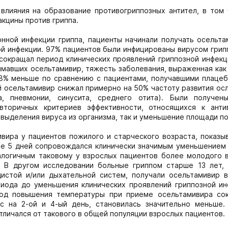
влияния на образование противогриппозных антител, в том 
акцины против гриппа.
нной инфекции гриппа, пациенты начинали получать осельта
й инфекции. 97% пациентов были инфицированы вирусом грип
сокращал период клинических проявлений гриппозной инфекц
нимавших осельтамивир, тяжесть заболевания, выраженная ка
38% меньше по сравнению с пациентами, получавшими плацеб
й осельтамивир снижал примерно на 50% частоту развития ос
а, пневмонии, синусита, среднего отита). Были получен
вторичных критериев эффективности, относящихся к анти
 выделения вируса из организма, так и уменьшение площади п
вира у пациентов пожилого и старческого возраста, показыв
ние 5 дней сопровождался клинически значимым уменьшением
алогичным таковому у взрослых пациентов более молодого в
и. В другом исследовании больные гриппом старше 13 лет,
истой и/или дыхательной систем, получали осельтамивир 
иода до уменьшения клинических проявлений гриппозной ин
иод повышения температуры при приеме осельтамивира со
с на 2-ой и 4-ый день, становилась значительно меньше.
тличался от такового в общей популяции взрослых пациентов.