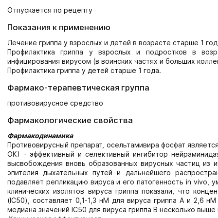
Отпускается по рецепту
Показания к применению
Лечение гриппа у взрослых и детей в возрасте старше 1 год
Профилактика гриппа у взрослых и подростков в воз
инфицирования вирусом (в воинских частях и больших колле
Профилактика гриппа у детей старше 1 года.
Фармако-терапевтическая группа
противовирусное средство
Фармакологические свойства
Фармакодинамика
Противовирусный препарат, осельтамивира фосфат является
ОК) - эффективный и селективный ингибитор нейраминида
высвобождения вновь образованных вирусных частиц из и
эпителия дыхательных путей и дальнейшего распростран
подавляет репликацию вируса и его патогенность in vivo, 
клинических изолятов вируса гриппа показали, что конц
(IC50), составляет 0,1-1,3 нМ для вируса гриппа А и 2,6 
медиана значений IC50 для вируса гриппа В несколько выше 