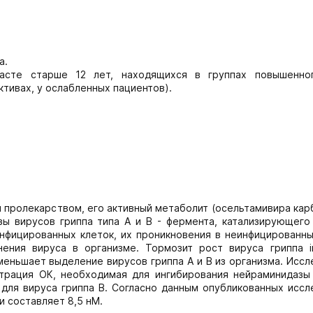
а.
расте старше 12 лет, находящихся в группах повышенно
ктивах, у ослабленных пациентов).
 пролекарством, его активный метаболит (осельтамивира кар
зы вирусов гриппа типа А и В - фермента, катализирующего
нфицированных клеток, их проникновения в неинфицированны
ения вируса в организме. Тормозит рост вируса гриппа in
уменьшает выделение вирусов гриппа А и В из организма. Исс
ентрация ОК, необходимая для ингибирования нейраминидазы
нМ для вируса гриппа В. Согласно данным опубликованных исс
и составляет 8,5 нМ.