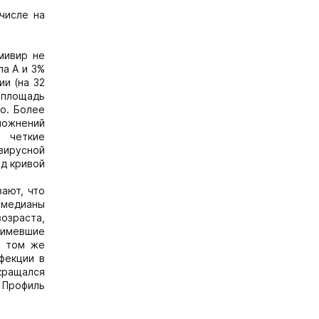
числе на
мивир не
па А и 3%
ии (на 32
к площадь
о. Более
ложнений
ы четкие
вирусной
од кривой
ают, что
 медианы
озраста,
 имевшие
в том же
фекции в
кращался
 Профиль