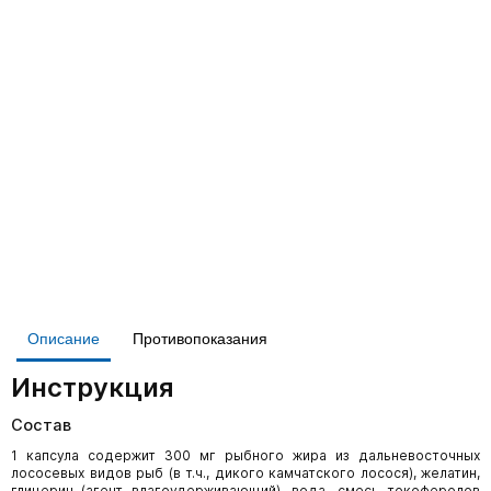
Описание
Противопоказания
Инструкция
Состав
1 капсула содержит 300 мг рыбного жира из дальневосточных
лососевых видов рыб (в т.ч., дикого камчатского лосося), желатин,
глицерин (агент влагоудерживающий), вода, смесь токоферолов