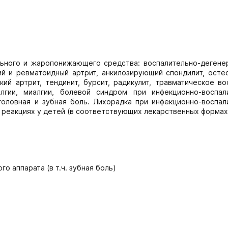
льного и жаропонижающего средства: воспалительно-дегене
ий и ревматоидный артрит, анкилозирующий спондилит, осте
ий артрит, тендинит, бурсит, радикулит, травматическое во
алгии, миалгии, болевой синдром при инфекционно-воспал
головная и зубная боль. Лихорадка при инфекционно-воспал
х реакциях у детей (в соответствующих лекарственных формах
о аппарата (в т.ч. зубная боль)