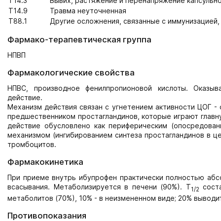
T14.3
Вывих, растяжение и перенапряжение капсульно
T14.9
Травма неуточненная
T88.1
Другие осложнения, связанные с иммунизацией,
Фармако-терапевтическая группа
НПВП
Фармакологические свойства
НПВС, производное фенилпропионовой кислоты. Оказы
действие.
Механизм действия связан с угнетением активности ЦОГ -
предшественником простагландинов, которые играют главну
действие обусловлено как периферическим (опосредованн
механизмом (ингибированием синтеза простагландинов в ц
тромбоцитов.
Фармакокинетика
При приеме внутрь ибупрофен практически полностью аб
всасывания. Метаболизируется в печени (90%). T
соста
1/2
метаболитов (70%), 10% - в неизмененном виде; 20% выводи
Противопоказания