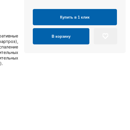
Купить в 1 клик
ративные
В корзину
оартроз),
спаление
ительных
ительных
).