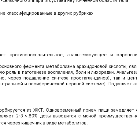
-связочного аппарата сустава неуточненной области тела
 не классифицированные в других рубриках
вает противовоспалительное, анальгезирующее и жаропо
 основного фермента метаболизма арахидоновой кислоты, яв
ю роль в патогенезе воспаления, боли и лихорадки. Анальг
о, через подавление синтеза простагландинов), так и цен
ентральной и периферической нервной системе). Подавляет а
сорбируется из ЖКТ. Одновременный прием пищи замедляет 
вляет 2-3 ч.80% дозы выводится с мочой преимущественн
тся через кишечник в виде метаболитов.