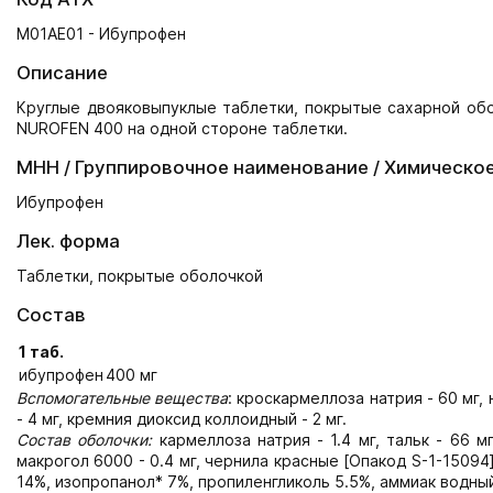
M01AE01 - Ибупрофен
Описание
Круглые двояковыпуклые таблетки, покрытые сахарной обо
NUROFEN 400 на одной стороне таблетки.
МНН / Группировочное наименование / Химическо
Ибупрофен
Лек. форма
Таблетки, покрытые оболочкой
Состав
1 таб.
ибупрофен
400 мг
Вспомогательные вещества
: кроскармеллоза натрия - 60 мг, 
- 4 мг, кремния диоксид коллоидный - 2 мг.
Состав оболочки:
кармеллоза натрия - 1.4 мг, тальк - 66 мг
макрогол 6000 - 0.4 мг, чернила красные [Опакод S-1-15094
14%, изопропанол* 7%, пропиленгликоль 5.5%, аммиак водный