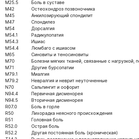
M25.5
Боль в суставе
M42
Остеохондроз позвоночника
M45
Анкилозирующий спондилит
M47
Спондилез
M54
Дорсалгия
M54.1
Радикулопатия
M54.3
Ишиас
M54.4
Люмбаго с ишиасом
M65
Синовиты и теносиновиты
M70
Болезни мягких тканей, связанные с нагрузкой, 
M71
Другие бурсопатии
M79.1
Миалгия
M79.2
Невралгия и неврит неуточненные
N70
Сальпингит и оофорит
N94.4
Первичная дисменорея
N94.5
Вторичная дисменорея
R07.0
Боль в горле
R50
Лихорадка неясного происхождения
R51
Головная боль
R52.0
Острая боль
R52.2
Другая постоянная боль (хроническая)