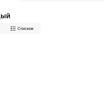
дый
Списком