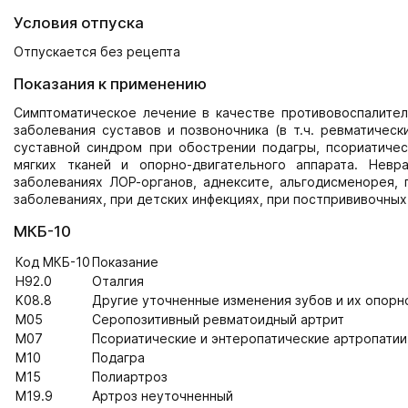
Условия отпуска
Отпускается без рецепта
Показания к применению
Симптоматическое лечение в качестве противовоспалите
заболевания суставов и позвоночника (в т.ч. ревматическ
суставной синдром при обострении подагры, псориатическ
мягких тканей и опорно-двигательного аппарата. Невр
заболеваниях ЛОР-органов, аднексите, альгодисменорея, 
заболеваниях, при детских инфекциях, при постпрививочны
МКБ-10
Код МКБ-10
Показание
H92.0
Оталгия
K08.8
Другие уточненные изменения зубов и их опорног
M05
Серопозитивный ревматоидный артрит
M07
Псориатические и энтеропатические артропатии
M10
Подагра
M15
Полиартроз
M19.9
Артроз неуточненный