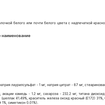
лочкой белого или почти белого цвета с надпечаткой красно
е наименование
натрия лаурилсульфат - 1 мг, натрия цитрат - 87 мг, стеаринова
, акации камедь - 1.2 мг, сахароза - 232.2 мг, титана диоксид 
] (шеллак 41.49%, краситель железа оксид красный (E172) 31%,
 1%, симетикон 0.01%).