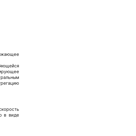
нижающее
ляющейся
езирующее
тральным
грегацию
скорость
о в виде