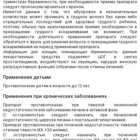
триместрах беременности, при необходимости приема препарата
следует проконсультироваться с врачом.
Имеются данные о том, что ибупрофен в незначительных
количествах может проникать в грудное молоко без каких-либо
отрицательных последствий для здоровья грудного ребенка,
поэтому обычно при кратковременном приеме необходимости в
прекращении грудного вскармливания не возникает. При
необходимости длительного применения препарата следует
обратиться к врачу для решения вопроса о прекращении грудного
вскармливания на период применения препарата.
Информация для женщин, планирующих беременность:
данные
лекарственные средства подавляют ЦОГ и синтез
простагландинов, воздействуют на овуляцию, нарушая женскую
репродуктивную функцию (обратимо после отмены лечения).
Применение детьми
Противопоказан детям в возрасте до 12 лет.
Применения при хронических заболеваниях
Препарат противопоказан при тяжелой печеночной
недостаточности или заболевании печени в активной фазе.
С осторожностью следует назначать при печеночной
недостаточности, циррозе печени с портальной гипертензией.
Препарат противопоказан при почечной недостаточности тяжелой
степени тяжести (КК <30 мл/мин).
С осторожностью следует назначать при почечной
недостаточности, в т.ч. при обезвоживании (КК менее 30-60 мл/