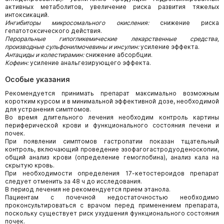
активных метаболитов, увеличение риска развития тяжелых
интоксикаций.
Ингибиторы микросомального окисления:
снижение риска
гепатотоксического действия.
Пероральные гипогликемические лекарственные средства,
производные сульфонилмочевины и инсулин:
усиление эффекта.
Антациды и колестирамин:
снижение абсорбции.
Кофеин:
усиление анальгезирующего эффекта.
Особые указания
Рекомендуется принимать препарат максимально возможным
коротким курсом и в минимальной эффективной дозе, необходимой
для устранения симптомов.
Во время длительного лечения необходим контроль картины
периферической крови и функционального состояния печени и
почек.
При появлении симптомов гастропатии показан тщательный
контроль, включающий проведение эзофагогастродуоденоскопии,
общий анализ крови (определение гемоглобина), анализ кала на
скрытую кровь.
При необходимости определения 17-кетостероидов препарат
следует отменить за 48 ч до исследования.
В период лечения не рекомендуется прием этанола.
Пациентам с почечной недостаточностью необходимо
проконсультироваться с врачом перед применением препарата,
поскольку существует риск ухудшения функционального состояния
почек.