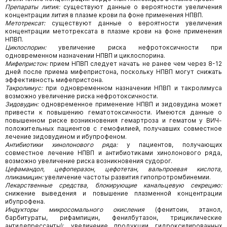
Препараты лития:
существуют данные о вероятности увеличения
концентрации лития в плазме крови па фоне применения НПВП.
Метотрексат:
существуют данные о вероятности увеличения
концентрации метотрексата в плазме крови на фоне применения
НПВП.
Циклоспорин:
увеличение риска нефротоксичности при
одновременном назначении НПВП и циклоспорина.
Мифепристон:
прием НПВП следует начать не ранее чем через 8-12
дней после приема мифепристона, поскольку НПВП могут снижать
эффективность мифепристона.
Такролимус:
при одновременном назначении НПВП и такролимуса
возможно увеличение риска нефротоксичности.
Зидовудин:
одновременное применение НПВП и зидовудина может
привести к повышению гематотоксичности. Имеются данные о
повышенном риске возникновения гемартроза и гематом у ВИЧ-
положительных пациентов с гемофилией, получавших совместное
лечение зидовудином и ибупрофеном.
Антибиотики хинолонового ряда:
у пациентов, получающих
совместное лечение НПВП и антибиотиками хинолонового ряда,
возможно увеличение риска возникновения судорог.
Цефамандол, цефоперазон, цефотетан, вальпроевая кислота,
пликамицин:
увеличение частоты развития гипопротромбинемии.
Лекарственные средства, блокирующие канальцевую секрецию:
снижение выведения и повышение плазменной концентрации
ибупрофена.
Индукторы микросомального окисления
(фенитоин, этанол,
барбитураты, рифампицин, фенилбутазон, трициклические
антидепрессанты): увеличение продукции гидроксилированных