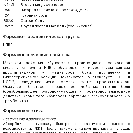
N94.5
Вторичная дисменорея
R50
Лихорадка неясного происхождения
R51
Головная боль
R52.0
Острая боль
R52.2
Другая постоянная боль (хроническая)
Фармако-терапевтическая группа
НПВП
Фармакологические свойства
Механизм действия ибупрофена, производного пропионовой
кислоты из группы НПВП, обусловлен ингибированием синтеза
простагландинов - медиаторов боли, воспаления и
гипертермической реакции. Неизбирательно блокирует ЦОГ-1 и
ЦОГ-2, вследствие чего тормозит синтез простагландинов.
Оказывает быстрое направленное действие против боли
(обезболивающее), жаропонижающее и противовоспалительное
действие. Кроме того, ибупрофен обратимо ингибирует агрегацию
тромбоцитов.
Фармакокинетика
Всасывание и распределение
Абсорбция - высокая, быстро и практически полностью
всасывается из ЖКТ. После приема 2 капсул препарата натощак