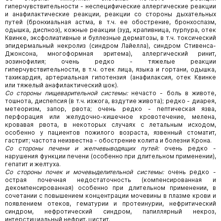
гиперчувствительности - неспецифические аллергические реакции
и анафилактические реакции, реакции со стороны дыхательных
путей (бронхиальная астма, в т.ч. ее обострение, бронхоспазм,
одышка, диспноэ), кожные реакции (зуд, крапивница, пурпура, отек
Квинке, эксфолиативные и буллезные дерматозы, в т.ч. токсический
эпидермальный некролиз (синдром Лайелла), синдром Стивенса-
Джонсона, многоформная эритема), аллергический ринит,
эозинофилия; очень редко - тяжелые реакции
гиперчувствительности, в т.ч. отек лица, языка и гортани, одышка,
тахикардия, артериальная гипотензия (анафилаксия, отек Квинке
или тяжелый анафилактический шок).
Со стороны пищеварительной системы:
нечасто - боль в животе,
тошнота, диспепсия (в т.ч. изжога, вздутие живота); редко - диарея,
метеоризм, запор, рвота; очень редко - пептическая язва,
перфорация или желудочно-кишечное кровотечение, мелена,
кровавая рвота, в некоторых случаях с летальным исходом,
особенно у пациентов пожилого возраста, язвенный стоматит,
гастрит; частота неизвестна - обострение колита и болезни Крона.
Со стороны печени и желчевыводящих путей:
очень редко -
нарушения функции печени (особенно при длительном применении),
гепатит и желтуха.
Со стороны почек и мочевыделительной системы:
очень редко -
острая почечная недостаточность (компенсированная и
декомпенсированная) особенно при длительном применении, в
сочетании с повышением концентрации мочевины в плазме крови и
появлением отеков, гематурии и протеинурии, нефритический
синдром, нефротический синдром, папиллярный некроз,
интерстициальный нефрит, цистит.