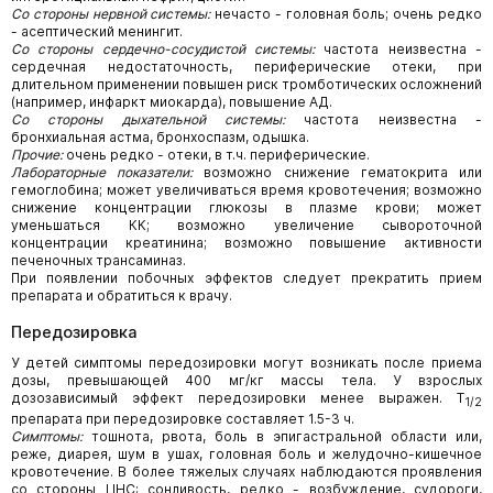
Со стороны нервной системы:
нечасто - головная боль; очень редко
- асептический менингит.
Со стороны сердечно-сосудистой системы:
частота неизвестна -
сердечная недостаточность, периферические отеки, при
длительном применении повышен риск тромботических осложнений
(например, инфаркт миокарда), повышение АД.
Со стороны дыхательной системы:
частота неизвестна -
бронхиальная астма, бронхоспазм, одышка.
Прочие:
очень редко - отеки, в т.ч. периферические.
Лабораторные показатели:
возможно снижение гематокрита или
гемоглобина; может увеличиваться время кровотечения; возможно
снижение концентрации глюкозы в плазме крови; может
уменьшаться КК; возможно увеличение сывороточной
концентрации креатинина; возможно повышение активности
печеночных трансаминаз.
При появлении побочных эффектов следует прекратить прием
препарата и обратиться к врачу.
Передозировка
У детей симптомы передозировки могут возникать после приема
дозы, превышающей 400 мг/кг массы тела. У взрослых
дозозависимый эффект передозировки менее выражен. T
1/2
препарата при передозировке составляет 1.5-3 ч.
Симптомы:
тошнота, рвота, боль в эпигастральной области или,
реже, диарея, шум в ушах, головная боль и желудочно-кишечное
кровотечение. В более тяжелых случаях наблюдаются проявления
со стороны ЦНС: сонливость, редко - возбуждение, судороги,