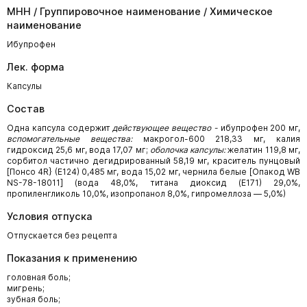
МНН / Группировочное наименование / Химическое
наименование
Ибупрофен
Лек. форма
Капсулы
Состав
Одна капсула содержит
действующее вещество -
ибупрофен 200 мг,
вспомогательные вещества:
макрогол-600 218,33 мг, калия
гидроксид 25,6 мг, вода 17,07 мг;
оболочка капсулы:
желатин 119,8 мг,
сорбитол частично дегидрированный 58,19 мг, краситель пунцовый
[Понсо 4R} (Е124) 0,485 мг, вода 15,02 мг, чернила белые [Опакод WB
NS-78-18011] (вода 48,0%, титана диоксид (Е171) 29,0%,
пропиленгликоль 10,0%, изопропанол 8,0%, гипромеллоза — 5,0%)
Условия отпуска
Отпускается без рецепта
Показания к применению
головная боль;
мигрень;
зубная боль;