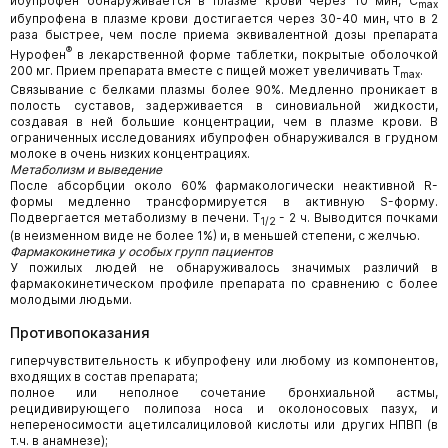
ибупрофен обнаруживается в плазме крови через 10 мин, C
max
ибупрофена в плазме крови достигается через 30-40 мин, что в 2
раза быстрее, чем после приема эквивалентной дозы препарата
®
Нурофен
в лекарственной форме таблетки, покрытые оболочкой
200 мг. Прием препарата вместе с пищей может увеличивать T
.
max
Связывание с белками плазмы более 90%. Медленно проникает в
полость суставов, задерживается в синовиальной жидкости,
создавая в ней большие концентрации, чем в плазме крови. В
ограниченных исследованиях ибупрофен обнаруживался в грудном
молоке в очень низких концентрациях.
Метаболизм и выведение
После абсорбции около 60% фармакологически неактивной R-
формы медленно трансформируется в активную S-форму.
Подвергается метаболизму в печени. Т
- 2 ч. Выводится почками
1/2
(в неизменном виде не более 1%) и, в меньшей степени, с желчью.
Фармакокинетика у особых групп пациентов
У пожилых людей не обнаруживалось значимых различий в
фармакокинетическом профиле препарата по сравнению с более
молодыми людьми.
Противопоказания
гиперчувствительность к ибупрофену или любому из компонентов,
входящих в состав препарата;
полное или неполное сочетание бронхиальной астмы,
рецидивирующего полипоза носа и околоносовых пазух, и
непереносимости ацетилсалициловой кислоты или других НПВП (в
т.ч. в анамнезе);