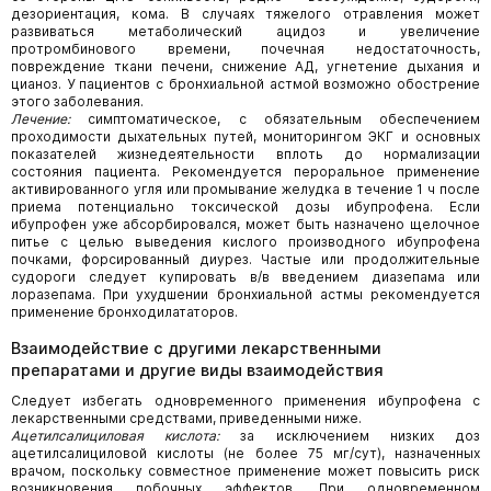
дезориентация, кома. В случаях тяжелого отравления может
развиваться метаболический ацидоз и увеличение
протромбинового времени, почечная недостаточность,
повреждение ткани печени, снижение АД, угнетение дыхания и
цианоз. У пациентов с бронхиальной астмой возможно обострение
этого заболевания.
Лечение:
симптоматическое, с обязательным обеспечением
проходимости дыхательных путей, мониторингом ЭКГ и основных
показателей жизнедеятельности вплоть до нормализации
состояния пациента. Рекомендуется пероральное применение
активированного угля или промывание желудка в течение 1 ч после
приема потенциально токсической дозы ибупрофена. Если
ибупрофен уже абсорбировался, может быть назначено щелочное
питье с целью выведения кислого производного ибупрофена
почками, форсированный диурез. Частые или продолжительные
судороги следует купировать в/в введением диазепама или
лоразепама. При ухудшении бронхиальной астмы рекомендуется
применение бронходилататоров.
Взаимодействие с другими лекарственными
препаратами и другие виды взаимодействия
Следует избегать одновременного применения ибупрофена с
лекарственными средствами, приведенными ниже.
Ацетилсалициловая кислота:
за исключением низких доз
ацетилсалициловой кислоты (не более 75 мг/сут), назначенных
врачом, поскольку совместное применение может повысить риск
возникновения побочных эффектов. При одновременном