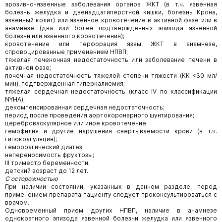
эрозивно-язвенные заболевания органов ЖКТ (в т.ч. язвенная
болезнь желудка и двенадцатиперстной кишки, болезнь Крона,
язвенный колит) или язвенное кровотечение в активной фазе или в
анамнезе (два или более подтвержденных эпизода язвенной
болезни или язвенного кровотечения);
кровотечение или перфорация язвы ЖКТ в анамнезе,
спровоцированные применением НПВП;
тяжелая печеночная недостаточность или заболевание печени в
активной фазе;
почечная недостаточность тяжелой степени тяжести (КК <30 мл/
мин), подтвержденная гиперкалиемия;
тяжелая сердечная недостаточность (класс IV по классификации
NYHA);
декомпенсированная сердечная недостаточность;
период после проведения аортокоронарного шунтирования;
цереброваскулярное или иное кровотечение;
гемофилия и другие нарушения свертываемости крови (в т.ч.
гипокоагуляция);
геморрагический диатез;
непереносимость фруктозы;
III триместр беременности;
детский возраст до 12 лет.
С осторожностью
При наличии состояний, указанных в данном разделе, перед
применением препарата пациенту следует проконсультироваться с
врачом.
Одновременный прием других НПВП, наличие в анамнезе
однократного эпизода язвенной болезни желудка или язвенного