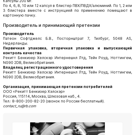
Капсулы 200 мг.
По 4, 6, 8, 10 или 12 капсул в блистер ПВХ/ПВДХ/алюминий. По 1, 2 или
3 блистера вместе с инструкцией по применению помещают в
картонную пачку.
Производитель и принимающий претензии
Производитель
Патеон Софтджелс Б.В., Посторнштрат 7, Тилбург, 5048 AS,
Нидерланды.
Первичная упаковка, вторичная упаковка и выпускающий
контроль качества
Рекитт Бенкизер Хелскэр Интернешнл Лтд, Тейн Роуд, Ноттингем,
NG90 2DB, Великобритания.
Владелец регистрационного удостоверения
Рекитт Бенкизер Хелскэр Интернешнл Лтд, Тейн Роуд, Ноттингем,
NG90 2DB, Великобритания.
Организация, принимающая претензии потребителей
ООО «Рекитт Бенкизер Хэлскэр»
Россия, 115114, Москва, Шлюзовая наб., 4.
Тел.: 8-800-200-82-20 (звонок по России бесплатный).
contact_ru@rb.com