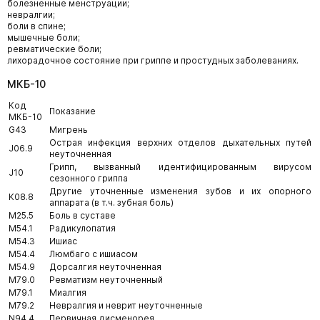
болезненные менструации;
невралгии;
боли в спине;
мышечные боли;
ревматические боли;
лихорадочное состояние при гриппе и простудных заболеваниях.
МКБ-10
Код
Показание
МКБ-10
G43
Мигрень
Острая инфекция верхних отделов дыхательных путей
J06.9
неуточненная
Грипп, вызванный идентифицированным вирусом
J10
сезонного гриппа
Другие уточненные изменения зубов и их опорного
K08.8
аппарата (в т.ч. зубная боль)
M25.5
Боль в суставе
M54.1
Радикулопатия
M54.3
Ишиас
M54.4
Люмбаго с ишиасом
M54.9
Дорсалгия неуточненная
M79.0
Ревматизм неуточненный
M79.1
Миалгия
M79.2
Невралгия и неврит неуточненные
N94.4
Первичная дисменорея