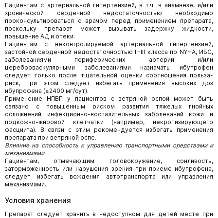
Пациентам с артериальной гипертензией, в т.ч. в анамнезе, и/или
хронической сердечной недостаточностью необходимо
проконсультироваться с врачом перед применением препарата,
поскольку препарат может вызывать задержку жидкости,
повышение АД и отеки.
Пациентам с неконтролируемой артериальной гипертензией,
застойной сердечной недостаточностью II-III класса по NYHA, ИБС,
заболеваниями периферических артерий и/или
цереброваскулярными заболеваниями назначать ибупрофен
следует только после тщательной оценки соотношения польза-
риск, при этом следует избегать применения высоких доз
ибупрофена (≥2400 мг/сут).
Применение НПВП у пациентов с ветряной оспой может быть
связано с повышенным риском развития тяжелых гнойных
осложнений инфекционно-воспалительных заболеваний кожи и
подкожно-жировой клетчатки (например, некротизирующего
фасциита). В связи с этим рекомендуется избегать применения
препарата при ветряной оспе.
Влияние на способность к управлению транспортными средствами и
механизмами
Пациентам, отмечающим головокружение, сонливость,
заторможенность или нарушения зрения при приеме ибупрофена,
следует избегать вождения автотранспорта или управления
механизмами.
Условия хранения
Препарат следует хранить в недоступном для детей месте при