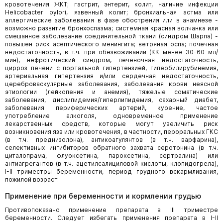
кровотечения ЖКТ; гастрит, энтерит, колит, наличие инфекции
Helicobacter pylori, язвенный колит; бронхиальная астма или
аллергические заболевания в фазе обострения или в анамнезе -
возможно развитие бронхоспазма; системная красная волчанка или
смешанное заболевание соединительной ткани (синдром Шарпа) -
повышен риск асептического менингита; ветряная оспа; почечная
недостаточность, в т.ч. при обезвоживании (КК менее 30-60 мл/
мин), нефротический синдром, печеночная недостаточность,
цирроз печени с портальной гипертензией, гипербилирубинемия,
артериальная гипертензия и/или сердечная недостаточность,
цереброваскулярные заболевания, заболевания крови неясной
этиологии (лейкопения и анемия), тяжелые соматические
заболевания, дислипидемия/гиперлипидемия, сахарный диабет,
заболевания периферических артерий, курение, частое
употребление алкоголя, одновременное применение
лекарственных средств, которые могут увеличить риск
возникновения язв или кровотечения, в частности, пероральных ГКС
(в т.ч. преднизолона), антикоагулянтов (в т.ч. варфарина),
селективных ингибиторов обратного захвата серотонина (в т.ч.
циталопрама, флуоксетина, пароксетина, сертралина) или
антиагрегантов (в т.ч. ацетилсалициловой кислоты, клопидогрела),
I-II триместры беременности, период грудного вскармливания,
пожилой возраст.
Применение при беременности и кормлении грудью
Противопоказано применение препарата в III триместре
беременности. Следует избегать применения препарата в I-II