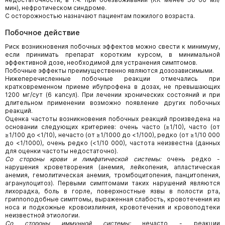
мин), нефротическом синдроме.
С осторожностью назначают пациентам пожилого возраста.
Побочное действие
Риск возникновения побочных эффектов можно свести к минимуму,
если принимать препарат коротким курсом, в минимальной
эффективной дозе, необходимой для устранения симптомов.
Побочные эффекты преимущественно являются дозозависимыми.
Нижеперечисленные побочные реакции отмечались при
кратковременном приеме ибупрофена в дозах, не превышающих
1200 мг/сут (6 капсул). При лечении хронических состояний и при
длительном применении возможно появление других побочных
реакций.
Оценка частоты возникновения побочных реакций произведена на
основании следующих критериев: очень часто (≥1/10), часто (от
≥1/100 до <1/10), нечасто (от ≥1/1000 до <1/100), редко (от ≥1/10 000
до <1/1000), очень редко (<1/10 000), частота неизвестна (данных
для оценки частоты недостаточно).
Со стороны крови и лимфатической системы:
очень редко -
нарушения кроветворения (анемия, лейкопения, апластическая
анемия, гемолитическая анемия, тромбоцитопения, панцитопения,
агранулоцитоз). Первыми симптомами таких нарушений являются
лихорадка, боль в горле, поверхностные язвы в полости рта,
гриппоподобные симптомы, выраженная слабость, кровотечения из
носа и подкожные кровоизлияния, кровотечения и кровоподтеки
неизвестной этиологии.
Со стороны иммунной системы:
нечасто - реакции