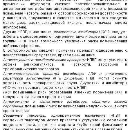
применении ибупрофен снижает противовоспалительное и
антиагрегантное действие ацетилсалициловой кислоты (возможно
повышение частоты развития острой коронарной недостаточности
у пациентов, получающих в качестве антиагрегантного средства
малые дозы ацетилсалициловой кислоты, после начала приема
ибупрофена).
Другие НПВП, в частности,
селективные ингибиторы ЦОГ-
2: следует
избегать одновременного применения двух и более препаратов из
группы НПВП из-за возможного увеличения риска возникновения
побочных эффектов.
С осторожностью следует применять препарат одновременно с
лекарственными средствами, приведенными ниже.
Антикоагулянты и тромболитические препараты:
НПВП могут усиливать
эффект антикоагулянтов, в частности, варфарина и
тромболитических препаратов.
Антигипертензивные средства (ингибиторы АПФ и антагонисты
рецепторов ангиотензина II) и диуретики:
НПВП могут снижать
эффективность препаратов этих групп. Диуретики и ингибиторы
АПФ могут повышать нефротоксичность НПВП.
ГКС:
повышенный риск образования язвенных поражений ЖКТ и
желудочно-кишечного кровотечения.
Антиагреганты и селективные ингибиторы обратного захвата
серотонина:
повышенный риск возникновения желудочно-кишечного
кровотечения.
Сердечные гликозиды:
одновременное назначение НПВП и
сердечных гликозидов может привести к усугублению сердечной
недостаточности, снижению скорости клубочковой фильтрации и
увеличению концентрации сердечных гликозидов в плазме крови.