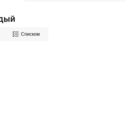
адый
Списком