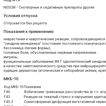
N05CM - Снотворные и седативные препараты другие
Условия отпуска
Отпускается без рецепта
Показания к применению
неврастения и невротические реакции, сопровождающиеся 
"синдром менеджера" (состояние постоянного психического
бессонница (легкие формы);
головные боли, обусловленные нервным напряжением;
мигрень;
функциональные заболевания ЖКТ (диспептический синдром
в качестве симптоматического средства при нейроциркулят
зудящие дерматозы (атопическая и себорейная экзема, крап
МКБ-10
Код МКБ-10
Показание
F40
Фобические тревожные расстройства (в т.ч. аг
F43
Реакция на тяжелый стресс и нарушения адапта
F45.3
Соматоформная дисфункция вегетативной нерв