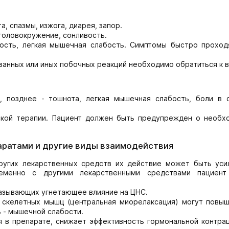
а, спазмы, изжога, диарея, запор.
головокружение, сонливость.
лость, легкая мышечная слабость. Симптомы быстро проход
занных или иных побочных реакций необходимо обратиться к в
, позднее - тошнота, легкая мышечная слабость, боли в с
кой терапии. Пациент должен быть предупрежден о необх
аратами и другие виды взаимодействия
угих лекарственных средств их действие может быть уси
еменно с другими лекарственными средствами пациен
казывающих угнетающее влияние на ЦНС.
 скелетных мышц (центральная миорелаксация) могут повыш
 - мышечной слабости.
 в препарате, снижает эффективность гормональной контрац