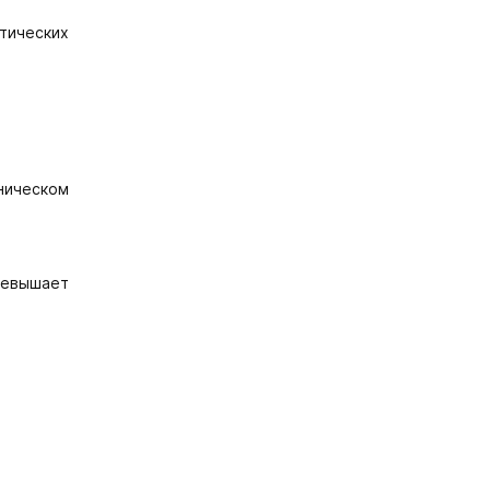
тических
ническом
ревышает