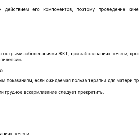
 действием его компонентов, поэтому проведение кине
с острыми заболеваниями ЖКТ, при заболеваниях печени, хро
эпилепсии.
ю
ым показаниям, если ожидаемая польза терапии для матери п
и грудное вскармливание следует прекратить.
аниях печени.