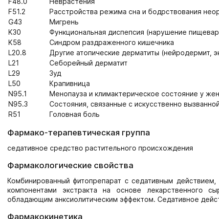
F48.0
Неврастения
F51.2
Расстройства режима сна и бодрствования неор
G43
Мигрень
K30
Функциональная диспепсия (нарушение пищевар
K58
Синдром раздраженного кишечника
L20.8
Другие атопические дерматиты (нейродермит, э
L21
Себорейный дерматит
L29
Зуд
L50
Крапивница
N95.1
Менопауза и климактерическое состояние у же
N95.3
Состояния, связанные с искусственно вызванно
R51
Головная боль
Фармако-терапевтическая группа
седативное средство растительного происхождения
Фармакологические свойства
Комбинированный фитопрепарат с седативным действием, 
компонентами экстракта на основе лекарственного с
обладающим анксиолитическим эффектом. Седативное дейст
Фармакокинетика