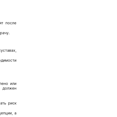
ят после
рачу.
уставах,
одимости
лено или
т должен
ать риск
епции, а