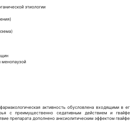
ганической этиологии
ения)
кзема)
нщин
й менопаузой
фармакологическая активность обусловлена входящими в ег
ырья с преимущественно седативным действием и гвайфе
вие препарата дополнено анксиолитическим эффектом гвайфе