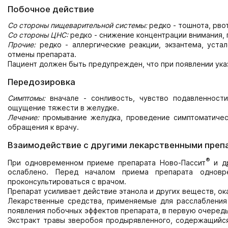
Побочное действие
Со стороны пищеварительной системы:
редко - тошнота, рвот
Со стороны ЦНС:
редко - снижение концентрации внимания, 
Прочие:
редко - аллергические реакции, экзантема, уста
отмены препарата.
Пациент должен быть предупрежден, что при появлении ука
Передозировка
Симптомы:
вначале - сонливость, чувство подавленности
ощущение тяжести в желудке.
Лечение:
промывание желудка, проведение симптоматичес
обращения к врачу.
Взаимодействие с другими лекарственными преп
®
При одновременном приеме препарата Ново-Пассит
и др
ослаблено. Перед началом приема препарата одновр
проконсультироваться с врачом.
Препарат усиливает действие этанола и других веществ, о
Лекарственные средства, применяемые для расслабления
появления побочных эффектов препарата, в первую очередь
Экстракт травы зверобоя продырявленного, содержащийся