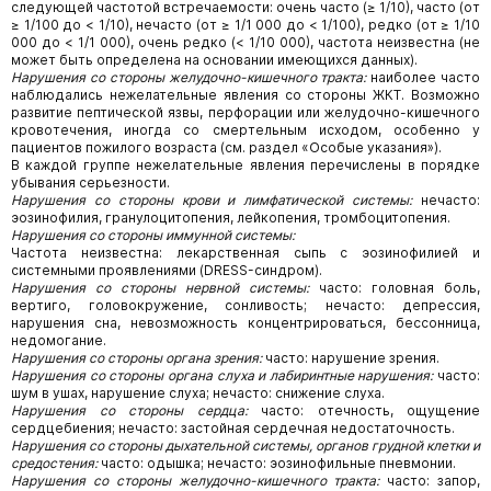
следующей частотой встречаемости: очень часто (≥ 1/10), часто (от
≥ 1/100 до < 1/10), нечасто (от ≥ 1/1 000 до < 1/100), редко (от ≥ 1/10
000 до < 1/1 000), очень редко (< 1/10 000), частота неизвестна (не
может быть определена на основании имеющихся данных).
Нарушения со стороны желудочно-кишечного тракта:
наиболее часто
наблюдались нежелательные явления со стороны ЖКТ. Возможно
развитие пептической язвы, перфорации или желудочно-кишечного
кровотечения, иногда со смертельным исходом, особенно у
пациентов пожилого возраста (см. раздел «Особые указания»).
В каждой группе нежелательные явления перечислены в порядке
убывания серьезности.
Нарушения со стороны крови и лимфатической системы:
нечасто:
эозинофилия, гранулоцитопения, лейкопения, тромбоцитопения.
Нарушения со стороны иммунной системы:
Частота неизвестна: лекарственная сыпь с эозинофилией и
системными проявлениями (DRESS-синдром).
Нарушения со стороны нервной системы:
часто: головная боль,
вертиго, головокружение, сонливость; нечасто: депрессия,
нарушения сна, невозможность концентрироваться, бессонница,
недомогание.
Нарушения со стороны органа зрения:
часто: нарушение зрения.
Нарушения со стороны органа слуха и лабиринтные нарушения:
часто:
шум в ушах, нарушение слуха; нечасто: снижение слуха.
Нарушения со стороны сердца:
часто: отечность, ощущение
сердцебиения; нечасто: застойная сердечная недостаточность.
Нарушения со стороны дыхательной системы, органов грудной клетки и
средостения:
часто: одышка; нечасто: эозинофильные пневмонии.
Нарушения со стороны желудочно-кишечного тракта:
часто: запор,