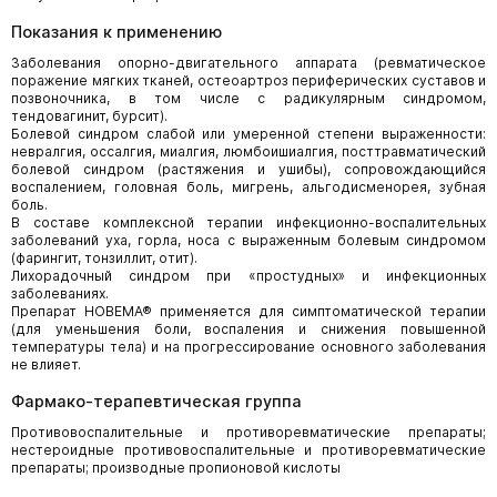
Показания к применению
Заболевания опорно-двигательного аппарата (ревматическое
поражение мягких тканей, остеоартроз периферических суставов и
позвоночника, в том числе с радикулярным синдромом,
тендовагинит, бурсит).
Болевой синдром слабой или умеренной степени выраженности:
невралгия, оссалгия, миалгия, люмбоишиалгия, посттравматический
болевой синдром (растяжения и ушибы), сопровождающийся
воспалением, головная боль, мигрень, альгодисменорея, зубная
боль.
В составе комплексной терапии инфекционно-воспалительных
заболеваний уха, горла, носа с выраженным болевым синдромом
(фарингит, тонзиллит, отит).
Лихорадочный синдром при «простудных» и инфекционных
заболеваниях.
Препарат НОВЕМА® применяется для симптоматической терапии
(для уменьшения боли, воспаления и снижения повышенной
температуры тела) и на прогрессирование основного заболевания
не влияет.
Фармако-терапевтическая группа
Противовоспалительные и противоревматические препараты;
нестероидные противовоспалительные и противоревматические
препараты; производные пропионовой кислоты