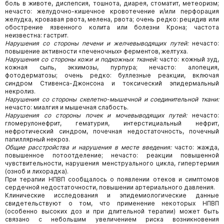
боль в животе, диспепсия, тошнота, диарея, стоматит, метеоризм;
нечасто: желудочно-кишечное кровотечение и/или перфорация
желудка, кровавая рвота, мелена, рвота; очень редко: рецидив или
обострение язвенного колита или болезни Крона; частота
неизвестна: гастрит.
Нарушения со стороны печени и желчевыводящих путей:
нечасто:
повышение активности «печеночных» ферментов, желтуха.
Нарушения со стороны кожи и подкожных тканей:
часто: кожный зуд,
кожная сыпь, экхимозы, пурпура; нечасто: алопеция,
фотодерматозы; очень редко: буллезные реакции, включая
синдром Стивенса-Джонсона и токсический эпидермальный
некролиз.
Нарушения со стороны скелетно-мышечной и соединительной ткани:
нечасто: миалгия и мышечная слабость.
Нарушения со стороны почек и мочевыводящих путей:
нечасто:
гломерулонефрит, гематурия, интерстициальный нефрит,
нефротический синдром, почечная недостаточность, почечный
папиллярный некроз.
Общие расстройства и нарушения в месте введения:
часто: жажда,
повышенное потоотделение; нечасто: реакции повышенной
чувствительности, нарушения менструального цикла, гипертермия
(озноб и лихорадка).
При терапии НПВП сообщалось о появлении отеков и симптомов
сердечной недостаточности, повышении артериального давления.
Клинические исследования и эпидемиологические данные
свидетельствуют о том, что применение некоторых НПВП
(особенно высоких доз и при длительной терапии) может быть
связано с небольшим увеличением риска возникновения