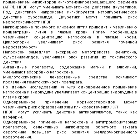
применением ингибиторов ангиотензинпревращающего фермента
(АПФ). НПВП могут уменьшать мочегонное действие диуретиков.
Под действием напроксена ингибируется натрийуретическое
действие фуросемида. Диуретики могут повышать риск
нефротоксичности НПВП.
Ингибирование почечного клиренса лития приводит к увеличению
концентрации лития в плазме крови. Прием пробенецида
увеличивает концентрацию напроксена в плазме крови.
Циклоспорин увеличивает риск развития почечной
недостаточности.
Напроксен замедляет экскрецию метотрексата, фенитоина,
сульфаниламидов, увеличивая риск развития их токсического
действия.
Антацидные препараты, содержащие магний и алюминий,
уменьшают абсорбцию напроксена.
Миелотоксические лекарственные средства усиливают
проявления гематоксичности препарата.
По данным исследований
in
vitro
одновременное применение
напроксена и зидовудина увеличивает концентрацию зидовудина в
плазме крови.
Одновременное применение кортикостероидов может
увеличивать риск образования язвы или кровотечения ЖКТ.
НПВП могут усиливать действие антикоагулянтов, таких как
варфарин.
Одновременное применение напроксена и антитромбоцитарных
препаратов, селективных ингибиторов обратного захвата
серотонина повышает риск развития желудочно­кишечного
кровотечения.