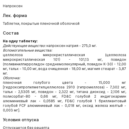
Напроксен
Лек. форма
Таблетки, покрытые пленочной оболочкой
Состав
На одну таблетку:
Действующее вещество:
напроксен натрия - 275,0 мг.
Вспомогательные вещества:
целлюлоза микрокристаллическая (целлюлоза
микрокристаллическая 101) - 101,13 мг, повидон
(поливинилпирролидон среднемолекулярный, повидон К-30) - 12,00
мг, тальк - 10,00 мг, вода очищенная - 18,00 мг, магния стеарат - 3,87
мг.
Оболочка:
пленочная голубого цвета - 15,000 мг
[гидроксипропилметилцеллюлоза 2910 (гипромеллоза) - 7,302 мг,
тальк - 2,5305 мг, повидон - 2,322 мг, титана диоксид - 2,106 мг,
полисорбат-80 - 0,66 мг, FD&C голубой 2 индигокармин
алюминиевый лак - 0,0585 мг, FD&C голубой 1 бриллиантовый
голубой FCF алюминиевый лак - 0,018 мг, оксид железа желтый -
0,003 мг].
Условия отпуска
Отпускается без рецепта