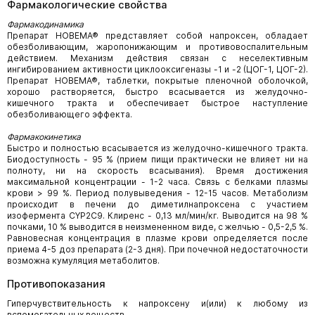
Фармакологические свойства
Фармакодинамика
Препарат НОВЕМА® представляет собой напроксен, обладает
обезболивающим, жаропонижающим и противовоспалительным
действием. Механизм действия связан с неселективным
ингибированием активности циклооксигеназы -1 и -2 (ЦОГ-1, ЦОГ-2).
Препарат НОВЕМА®, таблетки, покрытые пленочной оболочкой,
хорошо растворяется, быстро всасывается из желудочно-
кишечного тракта и обеспечивает быстрое наступление
обезболивающего эффекта.
Фармакокинетика
Быстро и полностью всасывается из желудочно-кишечного тракта.
Биодоступность - 95 % (прием пищи практически не влияет ни на
полноту, ни на скорость всасывания). Время достижения
максимальной концентрации - 1-2 часа. Связь с белками плазмы
крови > 99 %. Период полувыведения - 12-15 часов. Метаболизм
происходит в печени до диметилнапроксена с участием
изофермента CYP2C9. Клиренс - 0,13 мл/мин/кг. Выводится на 98 %
почками, 10 % выводится в неизмененном виде, с желчью - 0,5-2,5 %.
Равновесная концентрация в плазме крови определяется после
приема 4-5 доз препарата (2-3 дня). При почечной недостаточности
возможна кумуляция метаболитов.
Противопоказания
Гиперчувствительность к напроксену и(или) к любому из
вспомогательных веществ.