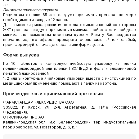
лет.
Пациенты пожилого возраста
Пациентам старше 65 лет следует принимать препарат по мере
необходимости каждые 12 часов.
Для снижения риска развития нежелательных явлений со стороны
ЖКТ препарат следует принимать в минимальной эффективной дозе
минимально возможным коротким курсом. Если у Вас создается
впечатление, что эффект препарата очень сильный или слабый,
проинформируйте лечащего врача или фармацевта.
Форма выпуска
По 10 таблеток в контурную ячейковую упаковку из пленки
поливинилхлоридной или пленки ПВХ/ПВДХ и фольги алюминиевой
печатной лакированной.
1, 2 или 3 контурные ячейковые упаковки вместе с инструкцией по
медицинскому применению помещают в пачку из картона.
Производитель и принимающий претензии
ФАРМСТАНДАРТ-ЛЕКСРЕДСТВА ОАО
305022, г. Курск, ул. 2-я, АГрегатная, д. 1а/18 (Российская
Федерация).
ОТИСИФАРМ ПРО АО
Калининградская обл., м.о. Зеленоградский, тер. Индустриальный
парк Храброво, ул. Новаторов, д. 6, к. 1