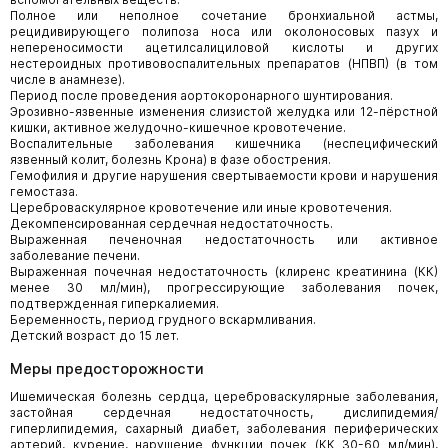
Полное или неполное сочетание бронхиальной астмы,
рецидивирующего полипоза носа или околоносовых пазух и
непереносимости ацетилсалициловой кислоты и других
нестероидных противовоспалительных препаратов (НПВП) (в том
числе в анамнезе).
Период после проведения аортокоронарного шунтирования.
Эрозивно-язвенные изменения слизистой желудка или 12-пёрстной
кишки, активное желудочно-кишечное кровотечение.
Воспалительные заболевания кишечника (неспецифический
язвенный колит, болезнь Крона) в фазе обострения.
Гемофилия и другие нарушения свертываемости крови и нарушения
гемостаза.
Цереброваскулярное кровотечение или иные кровотечения.
Декомпенсированная сердечная недостаточность.
Выраженная печеночная недостаточность или активное
заболевание печени.
Выраженная почечная недостаточность (клиренс креатинина (КК)
менее 30 мл/мин), прогрессирующие заболевания почек,
подтвержденная гиперкалиемия.
Беременность, период грудного вскармливания.
Детский возраст до 15 лет.
Меры предосторожности
Ишемическая болезнь сердца, цереброваскулярные заболевания,
застойная сердечная недостаточность, дислипидемия/
гиперлипидемия, сахарный диабет, заболевания периферических
артерий, курение, нарушение функции почек (КК 30-60 мл/мин),