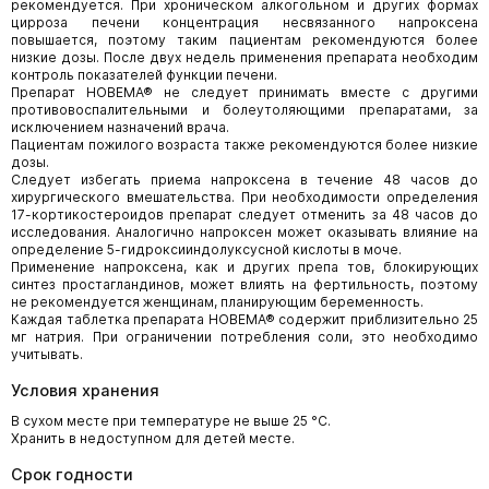
рекомендуется. При хроническом алкогольном и других формах
цирроза печени концентрация несвязанного напроксена
повышается, поэтому таким пациентам рекомендуются более
низкие дозы. После двух недель применения препарата необходим
контроль показателей функции печени.
Препарат НОВЕМА® не следует принимать вместе с другими
противовоспалительными и болеутоляющими препаратами, за
исключением назначений врача.
Пациентам пожилого возраста также рекомендуются более низкие
дозы.
Следует избегать приема напроксена в течение 48 часов до
хирургического вмешательства. При необходимости определения
17-кортикостероидов препарат следует отменить за 48 часов до
исследования. Аналогично напроксен может оказывать влияние на
определение 5-гидроксииндолуксусной кислоты в моче.
Применение напроксена, как и других препа тов, блокирующих
синтез простагландинов, может влиять на фертильность, поэтому
не рекомендуется женщинам, планирующим беременность.
Каждая таблетка препарата НОВЕМА® содержит приблизительно 25
мг натрия. При ограничении потребления соли, это необходимо
учитывать.
Условия хранения
В сухом месте при температуре не выше 25 °C.
Хранить в недоступном для детей месте.
Срок годности