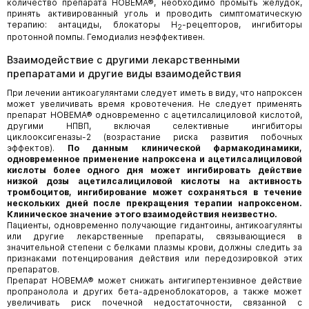
количество препарата НОВЕМА®, необходимо промыть желудок,
принять активированный уголь и проводить симптоматическую
терапию: антациды, блокаторы Н
-рецепторов, ингибиторы
2
протонной помпы. Гемодиализ неэффективен.
Взаимодействие с другими лекарственными
препаратами и другие виды взаимодействия
При лечении антикоагулянтами следует иметь в виду, что напроксен
может увеличивать время кровотечения. Не следует применять
препарат НОВЕМА® одновременно с ацетилсалициловой кислотой,
другими НПВП, включая селективные ингибиторы
циклооксигеназы-2 (возрастание риска развития побочных
эффектов).
По данным клинической фармакодинамики,
одновременное применение напроксена и ацетилсалициловой
кислоты более одного дня может ингибировать действие
низкой дозы ацетилсалициловой кислоты на активность
тромбоцитов, ингибирование может сохраняться в течение
нескольких дней после прекращения терапии напроксеном.
Клиническое значение этого взаимодействия неизвестно.
Пациенты, одновременно получающие гидантоины, антикоагулянты
или другие лекарственные препараты, связывающиеся в
значительной степени с белками плазмы крови, должны следить за
признаками потенцирования действия или передозировкой этих
препаратов.
Препарат НОВЕМА® может снижать антигипертензивное действие
пропранолола и других бета-адреноблокаторов, а также может
увеличивать риск почечной недостаточности, связанной с