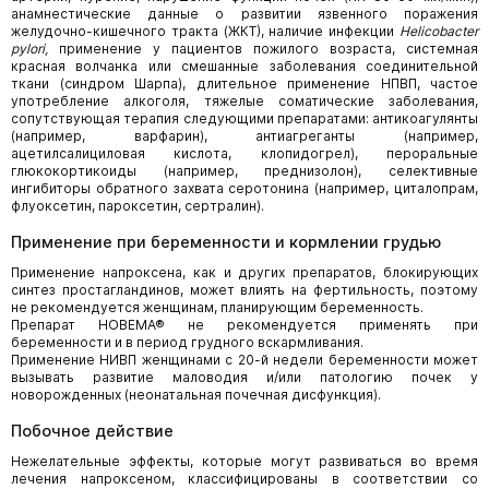
анамнестические данные о развитии язвенного поражения
желудочно-кишечного тракта (ЖКТ), наличие инфекции
Helicobacter
pylori
,
применение у пациентов пожилого возраста, системная
красная волчанка или смешанные заболевания соединительной
ткани (синдром Шарпа), длительное применение НПВП, частое
употребление алкоголя, тяжелые соматические заболевания,
сопутствующая терапия следующими препаратами: антикоагулянты
(например, варфарин), антиагреганты (например,
ацетилсалициловая кислота, клопидогрел), пероральные
глюкокортикоиды (например, преднизолон), селективные
ингибиторы обратного захвата серотонина (например, циталопрам,
флуоксетин, пароксетин, сертралин).
Применение при беременности и кормлении грудью
Применение напроксена, как и других препаратов, блокирующих
синтез простагландинов, может влиять на фертильность, поэтому
не рекомендуется женщинам, планирующим беременность.
Препарат НОВЕМА® не рекомендуется применять при
беременности и в период грудного вскармливания.
Применение НИВП женщинами с 20-й недели беременности может
вызывать развитие маловодия и/или патологию почек у
новорожденных (неонатальная почечная дисфункция).
Побочное действие
Нежелательные эффекты, которые могут развиваться во время
лечения напроксеном, классифицированы в соответствии со