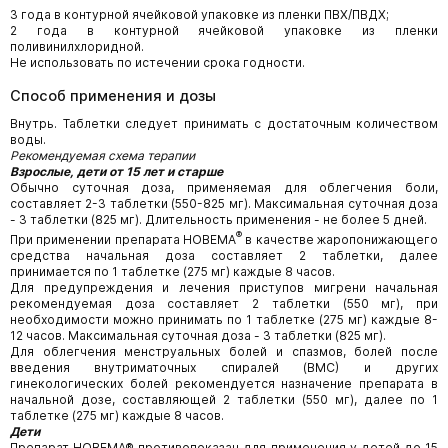
3 года в контурной ячейковой упаковке из пленки ПВХ/ПВДХ;
2 года в контурной ячейковой упаковке из пленки
поливинилхлоридной.
Не использовать по истечении срока годности.
Способ применения и дозы
Внутрь. Таблетки следует принимать с достаточным количеством
воды.
Рекомендуемая схема терапии
Взрослые, дети от 15 лет и старше
Обычно суточная доза, применяемая для облегчения боли,
составляет 2-3 таблетки (550-825 мг). Максимальная суточная доза
- 3 таблетки (825 мг). Длительность применения - не более 5 дней.
®
При применении препарата НОВЕМА
в качестве жаропонижающего
средства начальная доза составляет 2 таблетки, далее
принимается по 1 таблетке (275 мг) каждые 8 часов.
Для предупреждения и лечения приступов мигрени начальная
рекомендуемая доза составляет 2 таблетки (550 мг), при
необходимости можно принимать по 1 таблетке (275 мг) каждые 8-
12 часов. Максимальная суточная доза - 3 таблетки (825 мг).
Для облегчения менструальных болей и спазмов, болей после
введения внутриматочных спиралей (ВМС) и других
гинекологических болей рекомендуется назначение препарата в
начальной дозе, составляющей 2 таблетки (550 мг), далее по 1
таблетке (275 мг) каждые 8 часов.
Дети
Препарат НОВЕМА® противопоказан для применения у детей до 15