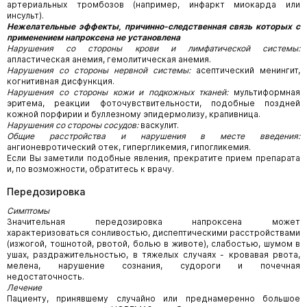
артериальных тромбозов (например, инфаркт миокарда или
инсульт).
Нежелательные эффекты, причинно-следственная связь которых с
применением напроксена не установлена
Нарушения со стороны крови и лимфатической системы:
апластическая анемия, гемолитическая анемия.
Нарушения со стороны нервной системы:
асептический менингит,
когнитивная дисфункция.
Нарушения со стороны кожи и подкожных тканей:
мультиформная
эритема, реакции фоточувствительности, подобные поздней
кожной порфирии и буллезному эпидермолизу, крапивница.
Нарушения со стороны сосудов:
васкулит.
Общие расстройства и нарушения в месте введения:
ангионевротический отек, гипергликемия, гипогликемия.
Если Вы заметили подобные явления, прекратите прием препарата
и, по возможности, обратитесь к врачу.
Передозировка
Симптомы
Значительная передозировка напроксена может
характеризоваться сонливостью, диспептическими расстройствами
(изжогой, тошнотой, рвотой, болью в животе), слабостью, шумом в
ушах, раздражительностью, в тяжелых случаях - кровавая рвота,
мелена, нарушение сознания, судороги и почечная
недостаточность.
Лечение
Пациенту, принявшему случайно или преднамеренно большое