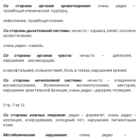
Со стороны органов кроветворения:
очень редко
–
тромбоцитопеническая пурпура,
лейкопения, тромбоцитопения.
Со стороны дыхательной системы:
нечасто
–
одышка,
ринит,
носовое
кровотечение;
очень редко
–
кашель.
Со стороны органов чувств:
нечасто
– диплопия,
нарушение аккомодации,
ксерофтальмия, конъюнктивит, боль в глазах, нарушения зрения;
Со стороны мочеполовой системы:
нечасто
–
учащенное
мочеиспускание,
болезненное
мочеиспускание, никтурия,
нарушение эректильной функции;
очень редко
– дизурия, полиурия.
Стр. 7 из 12
Со стороны кожных покровов:
редко
–
дерматит;
очень редко
–
алопеция,
ксеродермия,
холодный пот, нарушение пигментации
кожи.
Метаболические
нарушения:
очень
редко
–