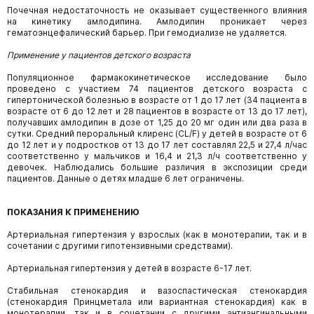
Почечная недостаточность не оказывает существенного влияния
на кинетику амлодипина. Амлодипин проникает через
гематоэнцефалический барьер. При гемодиализе не удаляется.
Применение у пациентов детского возраста
Популяционное фармакокинетическое исследование было
проведено с участием 74 пациентов детского возраста с
гипертонической болезнью в возрасте от 1 до 17 лет (34 пациента в
возрасте от 6 до 12 лет и 28 пациентов в возрасте от 13 до 17 лет),
получавших амлодипин в дозе от 1,25 до 20 мг один или два раза в
сутки. Средний пероральный клиренс (CL/F) у детей в возрасте от 6
до 12 лет и у подростков от 13 до 17 лет составлял 22,5 и 27,4 л/час
соответственно у мальчиков и 16,4 и 21,3 л/ч соответственно у
девочек. Наблюдались большие различия в экспозиции среди
пациентов. Данные о детях младше 6 лет ограничены.
ПОКАЗАНИЯ К ПРИМЕНЕНИЮ
Артериальная гипертензия у взрослых (как в монотерапии, так и в
сочетании с другими гипотензивными средствами).
Артериальная гипертензия у детей в возрасте 6-17 лет.
Стабильная стенокардия и вазоспастическая стенокардия
(стенокардия Принцметала или вариантная стенокардия) как в
монотерапии, так и в сочетании с другими антиангинальными