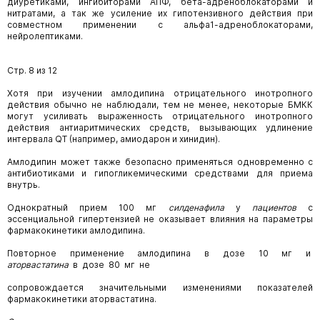
диуретиками, ингибиторами АПФ, бета-адреноблокаторами и
нитратами, а так же усиление их гипотензивного действия при
совместном применении с альфа1-адреноблокаторами,
нейролептиками.
Стр. 8 из 12
Хотя при изучении амлодипина отрицательного инотропного
действия обычно не наблюдали, тем не менее, некоторые БМКК
могут усиливать выраженность отрицательного инотропного
действия антиаритмических средств, вызывающих удлинение
интервала QT (например, амиодарон и хинидин).
Амлодипин может также безопасно применяться одновременно с
антибиотиками и гипогликемическими средствами для приема
внутрь.
Однократный прием 100 мг
силденафила
у
пациентов
с
эссенциальной гипертензией не оказывает влияния на параметры
фармакокинетики амлодипина.
Повторное применение амлодипина в дозе 10 мг и
аторвастатина
в дозе 80 мг не
сопровождается значительными изменениями показателей
фармакокинетики аторвастатина.