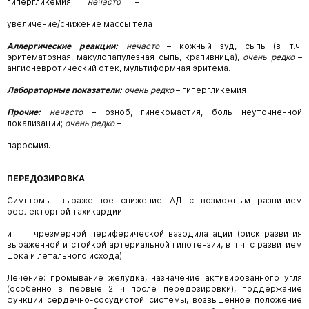
гипергликемия;
нечасто
–
увеличение/снижение массы тела
Аллергические реакции:
нечасто
–
кожный зуд,
сыпь
(в т.ч.
эритематозная,
макулопапулезная сыпь, крапивница),
очень редко
–
ангионевротический отек, мультиформная эритема.
Лабораторные показатели:
очень редко
–
гипергликемия
Прочие:
нечасто
–
озноб,
гинекомастия,
боль неуточненной
локализации;
очень редко
–
паросмия.
ПЕРЕДОЗИРОВКА
Симптомы: выраженное снижение АД с возможным развитием
рефлекторной тахикардии
и чрезмерной периферической вазодилатации (риск развития
выраженной и стойкой артериальной гипотензии, в т.ч. с развитием
шока и летального исхода).
Лечение: промывание желудка, назначение активированного угля
(особенно в первые 2 ч после передозировки), поддержание
функции сердечно-сосудистой системы, возвышенное положение