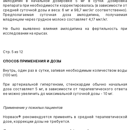
амлодипин в начальной дозировке 5 мг в сутки. Дозировка
препарата при необходимости корректировалась (в зависимости от
средней суточной дозы и веса: 6 мг и 98,7 мкг/кг соответственно).
Предполагаемая суточная доза амлодипина, получаемая
младенцем через грудное молоко составляет 4,17 мкг/кг.
Не было выявлено влияния амлодипина на фертильность при
исследовании на крысах.
Стр. 5 из 12
СПОСОБ ПРИМЕНЕНИЯ И ДОЗЫ
Внутрь, один раз в сутки, запивая необходимым количеством воды
(100 мл).
При артериальной гипертензии, стенокардии обычно начальная
доза составляет 5 мг, в зависимости от терапевтического ответа
ее можно увеличить до максимальной суточной дозы - 10 мг.
Применение у пожилых пациентов
Норваск® рекомендуется применять в средней терапевтической
дозе, коррекции дозы не требуется.