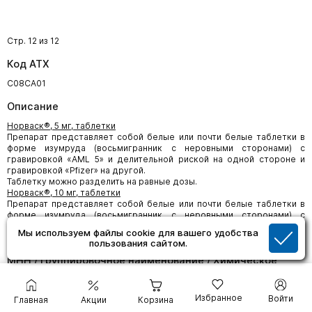
Стр. 12 из 12
Код АТХ
C08CA01
Описание
Норваск®, 5 мг, таблетки
Препарат представляет собой белые или почти белые таблетки в
форме изумруда (восьмигранник с неровными сторонами) с
гравировкой «AML 5» и делительной риской на одной стороне и
гравировкой «Pfizer» на другой.
Таблетку можно разделить на равные дозы.
Норваск®, 10 мг, таблетки
Препарат представляет собой белые или почти белые таблетки в
форме изумруда (восьмигранник с неровными сторонами) с
гравировкой «AML-10» на одной стороне и гравировкой «Pfizer» на
Мы используем файлы cookie для вашего удобства
другой.
пользования сайтом.
МНН / Группировочное наименование / Химическое
наименование
амлодипин.
Избранное
Войти
Главная
Акции
Корзина