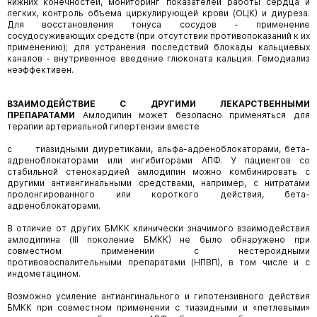
нижних конечностей, мониторинг показателей работы сердца и
легких, контроль объема циркулирующей крови (ОЦК) и диуреза.
Для восстановления тонуса сосудов - применение
сосудосуживающих средств (при отсутствии противопоказаний к их
применению); для устранения последствий блокады кальциевых
каналов - внутривенное введение глюконата кальция. Гемодиализ
неэффективен.
ВЗАИМОДЕЙСТВИЕ С ДРУГИМИ ЛЕКАРСТВЕННЫМИ
ПРЕПАРАТАМИ
Амлодипин может безопасно применяться для
терапии артериальной гипертензии вместе
с тиазидными диуретиками, альфа-адреноблокаторами, бета-
адреноблокаторами или ингибиторами АПФ. У пациентов со
стабильной стенокардией амлодипин можно комбинировать с
другими антиангинальными средствами, например, с нитратами
пролонгированного или короткого действия, бета-
адреноблокаторами.
В отличие от других БМКК клинически значимого взаимодействия
амлодипина (III поколение БМКК) не было обнаружено при
совместном применении с нестероидными
противовоспалительными препаратами (НПВП), в том числе и с
индометацином.
Возможно усиление антиангинального и гипотензивного действия
БМКК при совместном применении с тиазидными и «петлевыми»