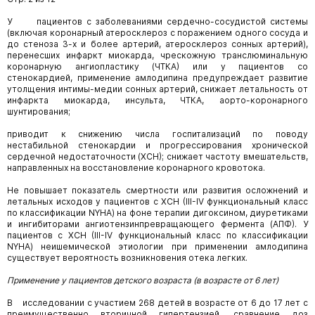
У пациентов с заболеваниями сердечно-сосудистой системы
(включая коронарный атеросклероз с поражением одного сосуда и
до стеноза 3-х и более артерий, атеросклероз сонных артерий),
перенесших инфаркт миокарда, чрескожную транслюминальную
коронарную ангиопластику (ЧТКА) или у пациентов со
стенокардией, применение амлодипина предупреждает развитие
утолщения интимы-медии сонных артерий, снижает летальность от
инфаркта миокарда, инсульта, ЧТКА, аорто-коронарного
шунтирования;
приводит к снижению числа госпитализаций по поводу
нестабильной стенокардии и прогрессирования хронической
сердечной недостаточности (ХСН); снижает частоту вмешательств,
направленных на восстановление коронарного кровотока.
Не повышает показатель смертности или развития осложнений и
летальных исходов у пациентов с ХСН (III-IV функциональный класс
по классификации NYHA) на фоне терапии дигоксином, диуретиками
и ингибиторами ангиотензинпревращающего фермента (АПФ). У
пациентов с ХСН (III-IV функциональный класс по классификации
NYHA) неишемической этиологии при применении амлодипина
существует вероятность возникновения отека легких.
Применение у пациентов детского возраста (в возрасте от 6 лет)
В исследовании с участием 268 детей в возрасте от 6 до 17 лет с
преимущественно вторичной гипертензией, сравнение доз