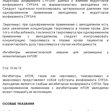
Индукторы изофермента CYP3A4:
данных о влиянии индукторов
изофермента
CYP3A4
на фармакокинетику амлодипина нет.
Следует тщательно контролировать артериальное давление при
одновременном применении амлодипина и индукторов
изофермента CYP3A4.
Такролимус:
при одновременном применении с амлодипином есть
риск увеличения
концентрации такролимуса в плазме крови. Для
того чтобы избежать токсичности такролимуса при одновременном
применении с амлодипином, следует контролировать
концентрацию такролимуса в плазме крови пациентов и
корректировать дозу такролимуса в случае необходимости.
Ингибиторы механистической мишени для рапамицина у
млекопитающих (mTOR)
Стр. 10 из 12
Ингибиторы mTOR, такие как сиролимус, темсиролимус и
эверолимус представляют собой субстраты изофермента CYP3A.
Амлодипин является слабым ингибитором изофермента CYP3A. При
одновременном применении с ингибиторами mTOR амлодипин
может повышать их экспозицию.
ОСОБЫЕ УКАЗАНИЯ