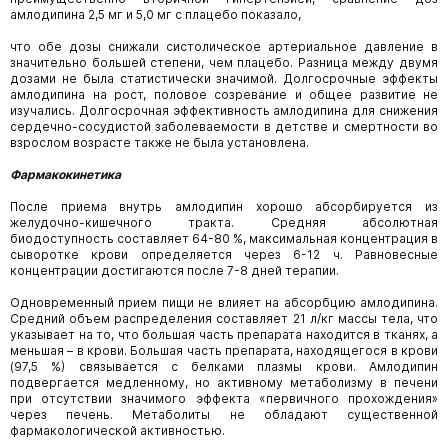
амлодипина 2,5 мг и 5,0 мг с плацебо показало,
что обе дозы снижали систолическое артериальное давление в
значительно большей степени, чем плацебо. Разница между двумя
дозами не была статистически значимой. Долгосрочные эффекты
амлодипина на рост, половое созревание и общее развитие не
изучались. Долгосрочная эффективность амлодипина для снижения
сердечно-сосудистой заболеваемости в детстве и смертности во
взрослом возрасте также не была установлена.
Фармакокинетика
После приема внутрь амлодипин хорошо абсорбируется из
желудочно-кишечного тракта. Средняя абсолютная
биодоступность составляет 64-80 %, максимальная концентрация в
сыворотке крови определяется через 6-12 ч. Равновесные
концентрации достигаются после 7-8 дней терапии.
Одновременный прием пищи не влияет на абсорбцию амлодипина.
Средний объем распределения составляет 21 л/кг массы тела, что
указывает на то, что большая часть препарата находится в тканях, а
меньшая – в крови. Большая часть препарата, находящегося в крови
(97,5 %) связывается с белками плазмы крови. Амлодипин
подвергается медленному, но активному метаболизму в печени
при отсутствии значимого эффекта «первичного прохождения»
через печень. Метаболиты не обладают существенной
фармакологической активностью.