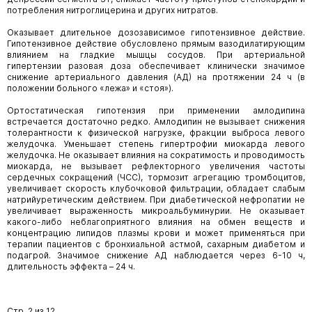
потребления нитроглицерина и других нитратов.
Оказывает длительное дозозависимое гипотензивное действие.
Гипотензивное действие обусловлено прямым вазодилатирующим
влиянием на гладкие мышцы сосудов. При артериальной
гипертензии разовая доза обеспечивает клинически значимое
снижение артериального давления (АД) на протяжении 24 ч (в
положении больного «лежа» и «стоя»).
Ортостатическая гипотензия при применении амлодипина
встречается достаточно редко. Амлодипин не вызывает снижения
толерантности к физической нагрузке, фракции выброса левого
желудочка. Уменьшает степень гипертрофии миокарда левого
желудочка. Не оказывает влияния на сократимость и проводимость
миокарда, не вызывает рефлекторного увеличения частоты
сердечных сокращений (ЧСС), тормозит агрегацию тромбоцитов,
увеличивает скорость клубочковой фильтрации, обладает слабым
натрийуретическим действием. При диабетической нефропатии не
увеличивает выраженность микроальбуминурии. Не оказывает
какого-либо неблагоприятного влияния на обмен веществ и
концентрацию липидов плазмы крови и может применяться при
терапии пациентов с бронхиальной астмой, сахарным диабетом и
подагрой. Значимое снижение АД наблюдается через 6-10 ч,
длительность эффекта – 24 ч.
Стр. 2 из 12