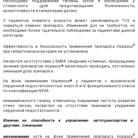
Необходимо поддержание гигиены зубов и наблюдение у
стоматолога (для предотвращения болезненности,
кровоточивости и гиперплазии десен).
У пациентов пожилого возраста может увеличиваться Т1/2 и
снижаться клиренс препарата. Изменения доз не требуется, но
необходимо более тщательное наблюдение за пациентами данной
категории.
®
Эффективность и безопасность применения препарата Норваск
при гипертоническом кризе не установлена.
Несмотря на отсутствие у БМКК синдрома «отмены», прекращение
лечения препаратом Норваск® желательно проводить, постепенно
уменьшая дозу препарата.
На фоне применения Норваска® у пациентов с хронической
сердечной недостаточностью класс III и IV функционального класса
по классификации NYHA
неишемического генеза, отмечалось повышение частоты развития
отека легких, несмотря на отсутствие признаков ухудшения
сердечной недостаточности.
Влияние на способность к управлению автотранспортом и
другими сложными
®
механизмами:
хотя на фоне применения препарата Норваск