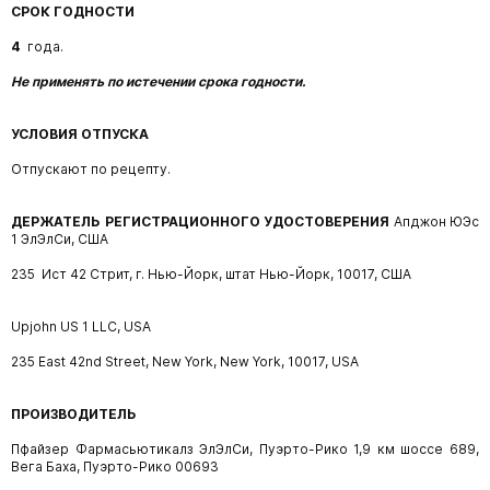
СРОК ГОДНОСТИ
4
года.
Не применять по истечении срока годности.
УСЛОВИЯ ОТПУСКА
Отпускают по рецепту.
ДЕРЖАТЕЛЬ РЕГИСТРАЦИОННОГО УДОСТОВЕРЕНИЯ
Апджон ЮЭс
1 ЭлЭлСи, США
235 Ист 42 Стрит, г. Нью-Йорк, штат Нью-Йорк, 10017, США
Upjohn US 1 LLC, USA
235 East 42nd Street, New York, New York, 10017, USA
ПРОИЗВОДИТЕЛЬ
Пфайзер Фармасьютикалз ЭлЭлСи, Пуэрто-Рико 1,9 км шоссе 689,
Вега Баха, Пуэрто-Рико 00693