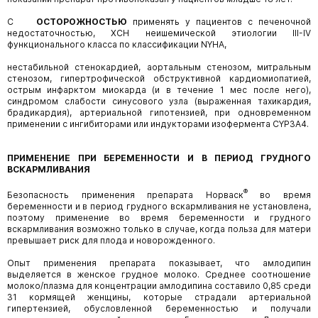
С
ОСТОРОЖНОСТЬЮ
применять у пациентов с печеночной
недостаточностью,
ХСН
неишемической этиологии III-IV
функционального класса по классификации NYHA,
нестабильной стенокардией, аортальным стенозом, митральным
стенозом, гипертрофической обструктивной кардиомиопатией,
острым инфарктом миокарда (и в течение 1 мес после него),
синдромом слабости синусового узла (выраженная тахикардия,
брадикардия), артериальной гипотензией, при одновременном
применении с ингибиторами или индукторами изофермента CYP3A4.
ПРИМЕНЕНИЕ ПРИ БЕРЕМЕННОСТИ И В ПЕРИОД ГРУДНОГО
ВСКАРМЛИВАНИЯ
®
Безопасность применения препарата Норваск
во время
беременности и в период грудного вскармливания не установлена,
поэтому применение во время беременности и грудного
вскармливания возможно только в случае, когда польза для матери
превышает риск для плода и новорожденного.
Опыт применения препарата показывает, что амлодипин
выделяется в женское грудное молоко. Среднее соотношение
молоко/плазма для концентрации амлодипина составило 0,85 среди
31 кормящей женщины, которые страдали артериальной
гипертензией, обусловленной беременностью и получали