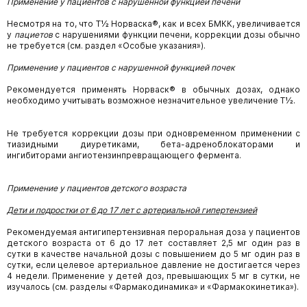
Применение у пациентов с нарушенной функцией печени
Несмотря на то, что Т½ Норваска®, как и всех БМКК, увеличивается
у
пациетов
с нарушениями функции печени, коррекции дозы обычно
не требуется (см. раздел «Особые указания»).
Применение у пациентов с нарушенной функцией почек
Рекомендуется применять Норваск® в обычных дозах, однако
необходимо учитывать возможное незначительное увеличение Т½.
Не требуется коррекции дозы при одновременном применении с
тиазидными диуретиками, бета-адреноблокаторами и
ингибиторами ангиотензинпревращающего фермента.
Применение у пациентов детского возраста
Дети и подростки от 6 до 17 лет с артериальной гипертензией
Рекомендуемая антигипертензивная пероральная доза у пациентов
детского возраста от 6 до 17 лет составляет 2,5 мг один раз в
сутки в качестве начальной дозы с повышением до 5 мг один раз в
сутки, если целевое артериальное давление не достигается через
4 недели. Применение у детей доз, превышающих 5 мг в сутки, не
изучалось (см. разделы «Фармакодинамика» и «Фармакокинетика»).