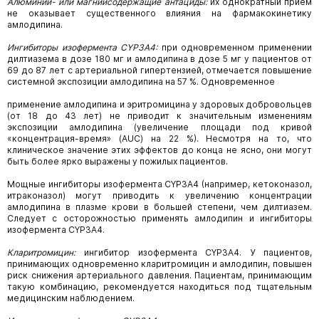
Алюминий- или магнийсодержащие антациды:
их однократный прием
не оказывает
существенного влияния на фармакокинетику
амлодипина.
Ингибиторы изофермента CYP3A4:
при одновременном применении
дилтиазема в дозе
180 мг и амлодипина в дозе 5 мг у пациентов от
69 до 87 лет с артериальной гипертензией, отмечается повышение
системной экспозиции амлодипина на 57 %. Одновременное
применение амлодипина и эритромицина у здоровых добровольцев
(от 18 до 43 лет) не приводит к значительным изменениям
экспозиции амлодипина (увеличение площади под кривой
«концентрация-время» (AUC) на 22 %). Несмотря на то, что
клиническое значение этих эффектов до конца не ясно, они могут
быть более ярко выражены у пожилых пациентов.
Мощные ингибиторы изофермента CYP3A4 (например, кетоконазол,
итраконазол) могут приводить к увеличению концентрации
амлодипина в плазме крови в большей степени, чем дилтиазем.
Следует с осторожностью применять амлодипин и ингибиторы
изофермента CYP3A4.
Кларитромицин:
ингибитор изофермента
CYP3A4.
У пациентов,
принимающих
одновременно кларитромицин и амлодипин, повышен
риск снижения артериального давления. Пациентам, принимающим
такую комбинацию, рекомендуется находиться под тщательным
медицинским наблюдением.