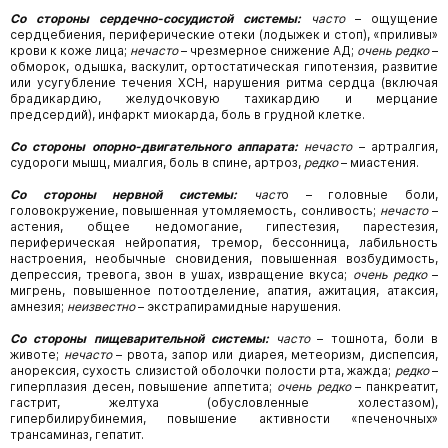
Со стороны сердечно-сосудистой системы:
часто
–
ощущение
сердцебиения,
периферические отеки (лодыжек и стоп), «приливы»
крови к коже лица;
нечасто
– чрезмерное снижение АД;
очень редко
–
обморок, одышка, васкулит, ортостатическая гипотензия, развитие
или усугубление течения ХСН, нарушения ритма сердца (включая
брадикардию, желудочковую тахикардию и мерцание
предсердий), инфаркт миокарда, боль в грудной клетке.
Со стороны опорно-двигательного аппарата:
нечасто
–
артралгия,
судороги мышц,
миалгия, боль в спине, артроз,
редко
– миастения.
Со стороны нервной системы:
част
о
–
головные боли,
головокружение,
повышенная
утомляемость, сонливость;
нечасто
–
астения, общее недомогание, гипестезия, парестезия,
периферическая нейропатия, тремор, бессонница, лабильность
настроения, необычные сновидения, повышенная возбудимость,
депрессия, тревога, звон в ушах, извращение вкуса;
очень редко
–
мигрень, повышенное потоотделение, апатия, ажитация, атаксия,
амнезия;
неизвестно
– экстрапирамидные нарушения.
Со стороны пищеварительной системы:
часто
–
тошнота,
боли в
животе;
нечасто
–
рвота, запор или диарея, метеоризм, диспепсия,
анорексия, сухость слизистой оболочки полости рта, жажда;
редко
–
гиперплазия десен, повышение аппетита;
очень редко
– панкреатит,
гастрит, желтуха (обусловленные холестазом),
гипербилирубинемия, повышение активности «печеночных»
трансаминаз, гепатит.