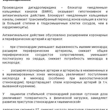
Производное дигидропиридина – блокатор «медленных»
кальциевых каналов (БМКК), оказывает гипотензивное и
антиангинальное действие. Блокирует «медленные» кальциевые
каналы, снижает трансмембранный переход ионов кальция в клетку
(в большей степени в гладкомышечные клетки сосудов, чем в
кардиомиоциты).
Антиангинальное действие обусловлено расширением коронарных
и периферических артерий и артериол:
- при стенокардии уменьшает выраженность ишемии миокарда;
расширяя периферические артериолы, снижает общее
периферическое сосудистое сопротивление, уменьшает
постнагрузку на сердце, снижает потребность миокарда в
кислороде;
- расширяя коронарные артерии и артериолы в неизмененных и
в ишемизированных зонах миокарда, увеличивает поступление
кислорода в миокард (особенно при вазоспастической
стенокардии); предотвращает спазм коронарных артерий (в т.ч.
вызванной курением).
У
пациентов
стабильной стенокардией разовая суточная доза
увеличивает толерантность
к физической нагрузке, замедляет
развитие приступов стенокардии и «ишемической»
депрессии сегмента ST, снижает частоту приступов стенокардии и