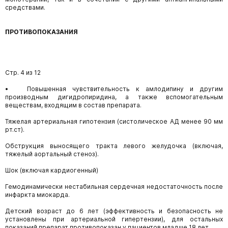
средствами.
ПРОТИВОПОКАЗАНИЯ
Стр. 4 из 12
• Повышенная чувствительность к амлодипину и другим
производным дигидропиридина, а также вспомогательным
веществам, входящим в состав препарата.
Тяжелая артериальная гипотензия (систолическое АД менее 90 мм
рт.ст).
Обструкция выносящего тракта левого желудочка (включая,
тяжелый аортальный стеноз).
Шок (включая кардиогенный)
Гемодинамически нестабильная сердечная недостаточность после
инфаркта миокарда.
Детский возраст до 6 лет (эффективность и безопасность не
установлены при артериальной гипертензии), для остальных
показаний препарат противопоказан у пациентов младше 18 лет.