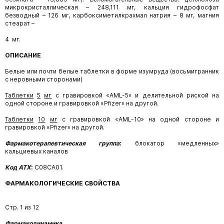
микрокристаллическая
–
248,111
мг,
кальция
гидрофосфат
безводный – 126 мг, карбоксиметилкрахмал натрия – 8 мг, магния
стеарат –
4 мг.
ОПИСАНИЕ
Белые или почти белые таблетки в форме изумруда (восьмигранник
с неровными сторонами)
Таблетки
5
мг
с гравировкой «AML-5» и делительной риской на
одной стороне и гравировкой «Pfizer» на другой.
Таблетки
10
мг
с гравировкой «AML-10» на одной стороне и
гравировкой «Pfizer» на другой.
Фармакотерапевтическая группа
:
блокатор
«медленных»
кальциевых каналов
Код АТХ
:
С08СА01.
ФАРМАКОЛОГИЧЕСКИЕ СВОЙСТВА
Стр. 1 из 12
Фармакодинамика