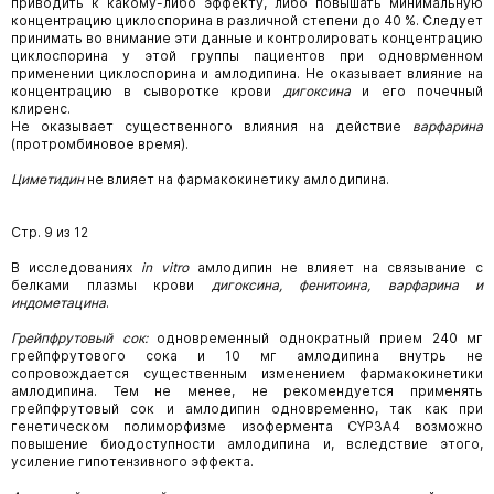
приводить к какому-либо эффекту, либо повышать минимальную
концентрацию циклоспорина в различной степени до 40 %. Следует
принимать во внимание эти данные и контролировать концентрацию
циклоспорина у этой группы пациентов при одноврменном
применении циклоспорина и амлодипина. Не оказывает влияние на
концентрацию в сыворотке крови
дигоксина
и его почечный
клиренс.
Не оказывает существенного влияния на действие
варфарина
(протромбиновое время).
Циметидин
не влияет на фармакокинетику амлодипина.
Стр. 9 из 12
В исследованиях
in vitro
амлодипин не влияет на связывание с
белками плазмы крови
дигоксина, фенитоина, варфарина и
индометацина
.
Грейпфрутовый сок:
одновременный однократный прием
240
мг
грейпфрутового сока и
10 мг амлодипина внутрь не
сопровождается существенным изменением фармакокинетики
амлодипина. Тем не менее, не рекомендуется применять
грейпфрутовый сок и амлодипин одновременно, так как при
генетическом полиморфизме изофермента CYP3A4 возможно
повышение биодоступности амлодипина и, вследствие этого,
усиление гипотензивного эффекта.