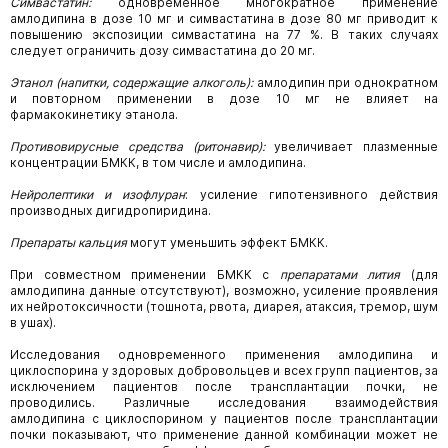
Симвастатин:
одновременное многократное применение
амлодипина в дозе
10
мг и
симвастатина в дозе 80 мг приводит к
повышению экспозиции симвастатина на 77 %. В таких случаях
следует ограничить дозу симвастатина до 20 мг.
Этанол (напитки, содержащие алкоголь):
амлодипин при однократном
и повторном
применении в дозе 10 мг не влияет на
фармакокинетику этанола.
Противовирусные средства (ритонавир):
увеличивает плазменные
концентрации БМКК,
в том числе и амлодипина.
Нейролептики и изофлуран
:
усиление гипотензивного действия
производных
дигидропиридина.
Препараты кальция
могут уменьшить эффект БМКК.
При совместном применении БМКК с
препаратами лития
(для
амлодипина данные отсутствуют), возможно, усиление проявления
их нейротоксичности (тошнота, рвота, диарея, атаксия, тремор, шум
в ушах).
Исследования одновременного применения амлодипина и
циклоспорина у здоровых добровольцев и всех групп пациентов, за
исключением пациентов после трансплантации почки, не
проводились. Различные исследования взаимодействия
амлодипина с циклоспорином у пациентов после трансплантации
почки показывают, что применение данной комбинации может не