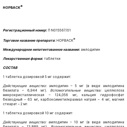
®
НОРВАСК
Регистрационный номер
:
П
N015567/01
®
Торговое название препарата
:
НОРВАСК
Международное непатентованное название
:
амлодипин
Лекарственная форма
:
таблетки
СОСТАВ
1 таблетка дозировкой 5 мг содержит:
Действующее вещество:
амлодипин
– 5
мг
(в виде амлодипина
безилата
– 6,944
мг).
Вспомогательные вещества:
целлюлоза
микрокристаллическая
– 124,056
мг,
кальция
гидрофосфат
безводный – 63 мг, карбоксиметилкрахмал натрия – 4 мг, магния
стеарат – 2 мг.
1 таблетка дозировкой 10 мг содержит:
Действующее вещество:
амлодипин
– 10
мг
(в виде амлодипина
безилата
– 13,889
мг).
Вспомогательные вещества:
целлюлоза