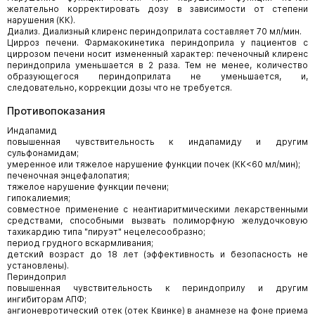
желательно корректировать дозу в зависимости от степени
нарушения (КК).
Диализ. Диализный клиренс периндоприлата составляет 70 мл/мин.
Цирроз печени. Фармакокинетика периндоприла у пациентов с
циррозом печени носит измененный характер: печеночный клиренс
периндоприла уменьшается в 2 раза. Тем не менее, количество
образующегося периндоприлата не уменьшается, и,
следовательно, коррекции дозы что не требуется.
Противопоказания
Индапамид
повышенная чувствительность к индапамиду и другим
сульфонамидам;
умеренное или тяжелое нарушение функции почек (КК<60 мл/мин);
печеночная энцефалопатия;
тяжелое нарушение функции печени;
гипокалиемия;
совместное применение с неантиаритмическими лекарственными
средствами, способными вызвать полиморфную желудочковую
тахикардию типа "пируэт" нецелесообразно;
период грудного вскармливания;
детский возраст до 18 лет (эффективность и безопасность не
установлены).
Периндоприл
повышенная чувствительность к периндоприлу и другим
ингибиторам АПФ;
ангионевротический отек (отек Квинке) в анамнезе на фоне приема