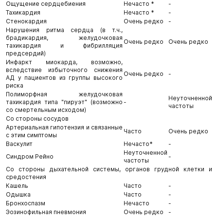
Ощущение сердцебиения
Нечасто *
-
Тахикардия
Нечасто *
-
Стенокардия
Очень редко
-
Нарушения ритма сердца (в т.ч.,
брадикардия, желудочковая
Очень редко
Очень редко
тахикардия и фибрилляция
предсердий)
Инфаркт миокарда, возможно,
вследствие избыточного снижения
Очень редко
-
АД у пациентов из группы высокого
риска
Полиморфная желудочковая
Неуточненной
тахикардия типа "пируэт" (возможно
-
частоты
со смертельным исходом)
Со стороны сосудов
Артериальная гипотензия и связанные
Часто
Очень редко
с этим симптомы
Васкулит
Нечасто*
-
Неуточненной
Синдром Рейно
-
частоты
Со стороны дыхательной системы, органов грудной клетки и
средостения
Кашель
Часто
-
Одышка
Часто
-
Бронхоспазм
Нечасто
-
Эозинофильная пневмония
Очень редко
-