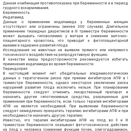
Данная комбинация противопоказана при беременности и в период
грудного вскармливания.
Беременность
Индапамид
Данные о применении индапамида у беременных женщин
отсутствуют или ограничены (менее 300 случаев). Длительное
применение тиазидных диуретиков в III триместре беременности
может вызывать гиповолемию у матери и снижение маточно-
плацентарного кровотока, что приводит к фетоплацентарной
ишемии и задержке развития плода.
Исследования на животных не выявили прямого или непрямого
токсического воздействия на репродуктивную функцию.
В качестве меры предосторожности рекомендуется избегать
применения индапамида во время беременности.
Периндоприл
В настоящий момент нет убедительных эпидемиологических
данных о тератогенном риске при приеме ингибиторов АПФ в I
триместре беременности, однако некоторое увеличение риска
нарушений развития плода исключить нельзя. При планировании
беременности следует отменить лекарственный препарат и
назначить другие гипотензивные средства, разрешенные для
применения при беременности, если только терапия ингибиторами
АПФ не является необходимой. При выявлении беременности
следует немедленно прекратить терапию ингибиторами АПФ и при
необходимости назначить другую терапию.
Известно, что терапия ингибиторами АПФ на плод во II и III
триместрах беременности оказывает фетотоксическое действие
на плод у человека (снижение функции почек, олигогидрамнион,