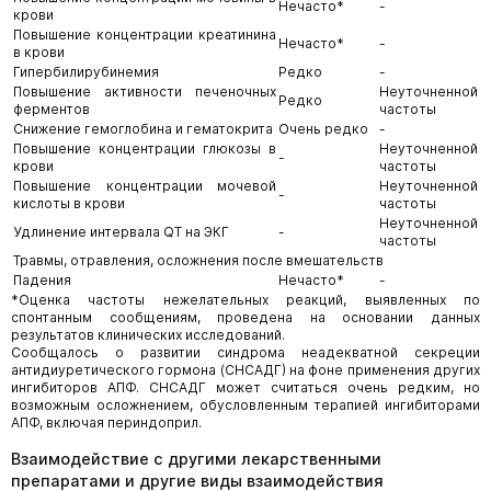
Нечасто*
-
крови
Повышение концентрации креатинина
Нечасто*
-
в крови
Гипербилирубинемия
Редко
-
Повышение активности печеночных
Неуточненной
Редко
ферментов
частоты
Снижение гемоглобина и гематокрита
Очень редко
-
Повышение концентрации глюкозы в
Неуточненной
-
крови
частоты
Повышение концентрации мочевой
Неуточненной
-
кислоты в крови
частоты
Неуточненной
Удлинение интервала QT на ЭКГ
-
частоты
Травмы, отравления, осложнения после вмешательств
Падения
Нечасто*
-
*Оценка частоты нежелательных реакций, выявленных по
спонтанным сообщениям, проведена на основании данных
результатов клинических исследований.
Сообщалось о развитии синдрома неадекватной секреции
антидиуретического гормона (СНСАДГ) на фоне применения других
ингибиторов АПФ. СНСАДГ может считаться очень редким, но
возможным осложнением, обусловленным терапией ингибиторами
АПФ, включая периндоприл.
Взаимодействие с другими лекарственными
препаратами и другие виды взаимодействия