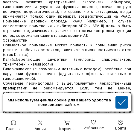
частоты развития артериальной гипотензии, обморока,
гиперкалиемии и ухудшения функции почек (включая острую
почечную недостаточность), по сравнению с ситуациями, когда
применяется только один препарат, воздействующий на РААС.
Применение двойной блокады РААС (например, в случае
совместного применения ингибиторов АПФ и АРА II) должно быть
ограничено единичными случаями со строгим контролем функции
почек, содержания калия в плазме крови и АД.
Эстрамустин
Совместное применение может привести к повышению риска
развития побочных эффектов, таких как ангионевротический отек
(отек Квинке).
Калийсберегающие диуретики (амилорид, спиронолактон,
триамтерен) и калий (соли)
Гиперкалиемия (с возможным летальным исходом), особенно при
нарушении функции почек (аддитивные эффекты, связанные с
гиперкалиемией).
Сочетание периндоприла с вышеупомянутыми лекарственными
препаратами не рекомендуется. Если, тем не менее,
одновременное применение показано, их следует применять с
соблюдением мер предосторожности и регулярным контролем
Мы используем файлы cookie для вашего удобства
содержания калия в сыворотке крови.
пользования сайтом.
Особенности применения спиронолактона при хронической
сердечной недостаточности описаны далее по тексту (см. в
подразделе "Сочетание препаратов, требующее особого
внимания").
Ко-тримоксазол (сульфаметоксазол + триметоприм)
Избранное
Войти
Главная
Акции
Корзина
При совместном применении с ко-тримоксазолом