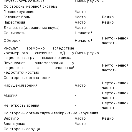
Спутанность сознания
Очень редко
-
Со стороны нервной системы
Головокружение
Часто
-
Головная боль
Часто
Редко
Парестезия
Часто
Редко
Дисгевзия (извращение вкуса)
Часто
-
Сонливость
Нечасто*
-
Неуточненной
Обморок
Нечасто*
частоты
Инсульт, возможно вследствие
чрезмерного снижения АД у
Очень редко
-
пациентов из группы высокого риска
Печеночная энцефалопатия у
Неуточненной
пациентов с печеночной
-
частоты
недостаточностью
Со стороны органа зрения
Неуточненной
Нарушения зрения
Часто
частоты
Неуточненной
Миопия
-
частоты
Неуточненной
Нечеткость зрения
-
частоты
Со стороны органа слуха и лабиринтные нарушения
Вертиго
Часто
Редко
Звон в ушах
Часто
-
Со стороны сердца