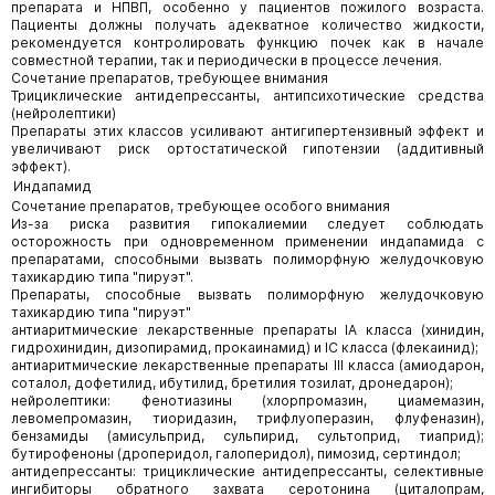
препарата и НПВП, особенно у пациентов пожилого возраста.
Пациенты должны получать адекватное количество жидкости,
рекомендуется контролировать функцию почек как в начале
совместной терапии, так и периодически в процессе лечения.
Сочетание препаратов, требующее внимания
Трициклические антидепрессанты, антипсихотические средства
(нейролептики)
Препараты этих классов усиливают антигипертензивный эффект и
увеличивают риск ортостатической гипотензии (аддитивный
эффект).
Индапамид
Сочетание препаратов, требующее особого внимания
Из-за риска развития гипокалиемии следует соблюдать
осторожность при одновременном применении индапамида с
препаратами, способными вызвать полиморфную желудочковую
тахикардию типа "пируэт".
Препараты, способные вызвать полиморфную желудочковую
тахикардию типа "пируэт"
антиаритмические лекарственные препараты IA класса (хинидин,
гидрохинидин, дизопирамид, прокаинамид) и IC класса (флекаинид);
антиаритмические лекарственные препараты III класса (амиодарон,
соталол, дофетилид, ибутилид, бретилия тозилат, дронедарон);
нейролептики: фенотиазины (хлорпромазин, циамемазин,
левомепромазин, тиоридазин, трифлуоперазин, флуфеназин),
бензамиды (амисульприд, сульпирид, сультоприд, тиаприд);
бутирофеноны (дроперидол, галоперидол), пимозид, сертиндол;
антидепрессанты: трициклические антидепрессанты, селективные
ингибиторы обратного захвата серотонина (циталопрам,