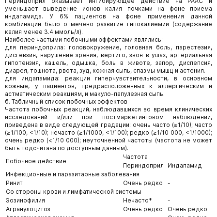
Периндоприл оказывает ингибирующее действие на РААС и
уменьшает выведение ионов калия почками на фоне приема
индапамида. У 6% пациентов на фоне применения данной
комбинации было отмечено развитие гипокалиемии (содержание
калия менее 3.4 ммоль/л).
Наиболее частыми побочными эффектами являлись:
для периндоприла: головокружение, головная боль, парестезия,
дисгевзия, нарушение зрения, вертиго, звон в ушах, артериальная
гипотензия, кашель, одышка, боль в животе, запор, диспепсия,
диарея, тошнота, рвота, зуд, кожная сыпь, спазмы мышц и астения.
для индапамида: реакции гиперчувствительности, в основном
кожные, у пациентов, предрасположенных к аллергическим и
астматическим реакциям, и макуло-папулезная сыпь.
б. Табличный список побочных эффектов
Частота побочных реакций, наблюдавшихся во время клинических
исследований и/или при постмаркетинговом наблюдении,
приведена в виде следующей градации: очень часто (≥1/10); часто
(≥1/100, <1/10); нечасто (≥1/1000, <1/100); редко (≥1/10 000, <1/1000);
очень редко (<1/10 000); неуточненной частоты (частота не может
быть подсчитана по доступным данным).
Частота
Побочное действие
Периндоприл
Индапамид
Инфекционные и паразитарные заболевания
Ринит
Очень редко
-
Со стороны крови и лимфатической системы
Эозинофилия
Нечасто*
-
Агранулоцитоз
Очень редко
Очень редко