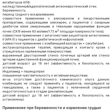
ингибиторов АПФ;
наследственный/идиопатический ангионевротический отек;
беременность;
период грудного вскармливания;
совместное применение с алискиреном и лекарственными
препаратами, содержащими алискирен, у пациентов с сахарным
диабетом и/или умеренными и тяжелыми нарушениями функции
2
почек (СКФ менее 60 мл/мин/1.73 м
площади поверхности тела);
совместное применение с антагонистами рецепторов ангиотензина
II (АРА II) у пациентов с диабетической нефропатией;
совместное применение с комбинацией валсартан + сакубитрил;
экстракорпоральная терапия, приводящая к контакту крови с
отрицательно заряженными поверхностями;
выраженный двусторонний стеноз почечных артерий или стеноз
артерии единственной функционирующей почки;
детский возраст до 18 лет (эффективность и безопасность не
установлены.
Индапамид + периндоприл
повышенная чувствительность к активным веществам;
из-за отсутствия достаточного клинического опыта данную
комбинацию не следует применять у пациентов, находящихся на
гемодиализе, а также у пациентов с нелеченной сердечной
недостаточностью в стадии декомпенсации;
детский возраст до 18 лет (эффективность и безопасность не
установлены).
Применение при беременности и кормлении грудью