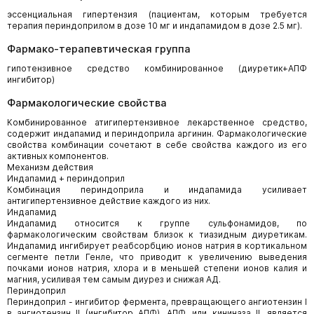
эссенциальная гипертензия (пациентам, которым требуется
терапия периндоприлом в дозе 10 мг и индапамидом в дозе 2.5 мг).
Фармако-терапевтическая группа
гипотензивное средство комбинированное (диуретик+АПФ
ингибитор)
Фармакологические свойства
Комбинированное атигипертензивное лекарственное средство,
содержит индапамид и периндоприла аргинин. Фармакологические
свойства комбинации сочетают в себе свойства каждого из его
активных компонентов.
Механизм действия
Индапамид + периндоприл
Комбинация периндоприла и индапамида усиливает
антигипертензивное действие каждого из них.
Индапамид
Индапамид относится к группе сульфонамидов, по
фармакологическим свойствам близок к тиазидным диуретикам.
Индапамид ингибирует реабсорбцию ионов натрия в кортикальном
сегменте петли Генле, что приводит к увеличению выведения
почками ионов натрия, хлора и в меньшей степени ионов калия и
магния, усиливая тем самым диурез и снижая АД.
Периндоприл
Периндоприл - ингибитор фермента, превращающего ангиотензин I
в ангиотензин II (ингибитор АПФ). АПФ, или кининаза II, является