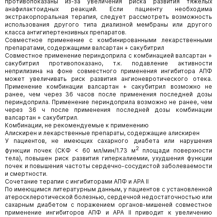
противопоказаны из-за увеличения риска развития тяжелых
анафилактоидных реакций. Если пациенту необходима
экстракорпоральная терапия, следует рассмотреть возможность
использования другого типа диализной мембраны или другого
класса антигипертензивных препаратов.
Совместное применение с комбинированными лекарственными
препаратами, содержащими валсартан + сакубитрил
Совместное применение периндоприла с комбинацией валсартан +
сакубитрил противопоказано, т.к. подавление активности
неприлизина на фоне совместного применения ингибитора АПФ
может увеличивать риск развития ангионевротического отека.
Применение комбинации валсартан + сакубитрил возможно не
ранее, чем через 36 часов после применения последней дозы
периндоприла. Применение периндоприла возможно не ранее, чем
через 36 ч после применения последней дозы комбинации
валсартан + сакубитрил.
Комбинации, не рекомендуемые к применению
Алискирен и лекарственные препараты, содержащие алискирен
У пациентов, не имеющих сахарного диабета или нарушения
2
функции почек (СКФ < 60 мл/мин/1.73 м
площади поверхности
тела), повышен риск развития гиперкалиемии, ухудшения функции
почек и повышения частоты сердечно-сосудистой заболеваемости
и смертности.
Сочетание терапии с ингибиторами АПФ и АРА II
По имеющимся литературным данным, у пациентов с установленной
атеросклеротической болезнью, сердечной недостаточностью или
сахарным диабетом с поражением органов-мишеней совместное
применение ингибиторов АПФ и АРА II приводит к увеличению