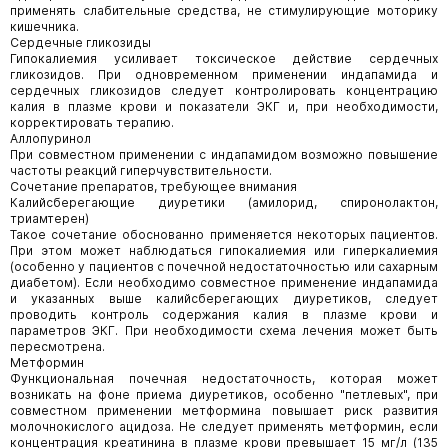
применять слабительные средства, не стимулирующие моторику
кишечника.
Сердечные гликозиды
Гипокалиемия усиливает токсическое действие сердечных
гликозидов. При одновременном применении индапамида и
сердечных гликозидов следует контролировать концентрацию
калия в плазме крови и показатели ЭКГ и, при необходимости,
корректировать терапию.
Аллопуринол
При совместном применении с индапамидом возможно повышение
частоты реакций гиперчувствительности.
Сочетание препаратов, требующее внимания
Калийсберегающие диуретики (амилорид, спиронолактон,
триамтерен)
Такое сочетание обоснованно применяется некоторых пациентов.
При этом может наблюдаться гипокалиемия или гиперкалиемия
(особенно у пациентов с почечной недостаточностью или сахарным
диабетом). Если необходимо совместное применение индапамида
и указанных выше калийсберегающих диуретиков, следует
проводить контроль содержания калия в плазме крови и
параметров ЭКГ. При необходимости схема лечения может быть
пересмотрена.
Метформин
Функциональная почечная недостаточность, которая может
возникать на фоне приема диуретиков, особенно "петлевых", при
совместном применении метформина повышает риск развития
молочнокислого ацидоза. Не следует применять метформин, если
концентрация креатинина в плазме крови превышает 15 мг/л (135