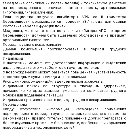
замедление оссификации костей черепа) и токсическое действие
на новорожденного (почечная недостаточность, артериальная
гипотензия, гиперкалиемия).
Если пациентка получала ингибиторы АПФ со II триместра
беременности, рекомендуется провести УЗИ плода для оценки
состояния черепа и функции почек.
Младенцы, матери которых получали ингибиторы АПФ во время
беременности, должны быть тщательно обследованы на предмет
артериальной гипотензии.
Период грудного вскармливания
Данная комбинация противопоказана в период грудного
вскармливания.
Индапамид
В настоящий момент нет достоверной информации о выделении
индапамида или его метаболитов с грудным молоком.
У новорожденного может развиться повышенная чувствительность
к производным сульфонамида и гипокалиемия.
Риск для новорожденных/младенцев нельзя исключать.
Индапамид близок по структуре к тиазидным диуретикам,
применение которых вызывает уменьшение количества грудного
молока или подавление лактации.
Индапамид противопоказан в период грудного вскармливания.
Периндоприл
Ввиду отсутствия информации, касающейся применения
периндоприла в период грудного вскармливания, его прием не
рекомендован, предпочтительно применение других препаратов с
более изученным профилем безопасности, особенно при кормлении
новорожденных и недоношенных детей.