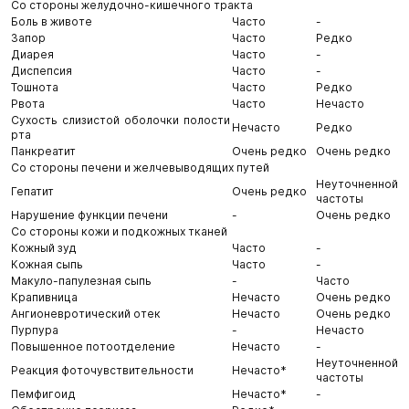
Со стороны желудочно-кишечного тракта
Боль в животе
Часто
-
Запор
Часто
Редко
Диарея
Часто
-
Диспепсия
Часто
-
Тошнота
Часто
Редко
Рвота
Часто
Нечасто
Сухость слизистой оболочки полости
Нечасто
Редко
рта
Панкреатит
Очень редко
Очень редко
Со стороны печени и желчевыводящих путей
Неуточненной
Гепатит
Очень редко
частоты
Нарушение функции печени
-
Очень редко
Со стороны кожи и подкожных тканей
Кожный зуд
Часто
-
Кожная сыпь
Часто
-
Макуло-папулезная сыпь
-
Часто
Крапивница
Нечасто
Очень редко
Ангионевротический отек
Нечасто
Очень редко
Пурпура
-
Нечасто
Повышенное потоотделение
Нечасто
-
Неуточненной
Реакция фоточувствительности
Нечасто*
частоты
Пемфигоид
Нечасто*
-