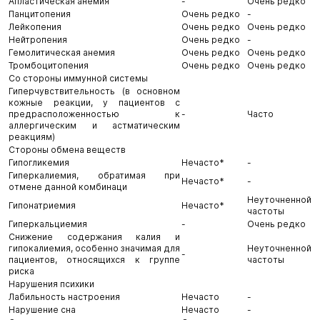
Апластическая анемия
-
Очень редко
Панцитопения
Очень редко
-
Лейкопения
Очень редко
Очень редко
Нейтропения
Очень редко
-
Гемолитическая анемия
Очень редко
Очень редко
Тромбоцитопения
Очень редко
Очень редко
Со стороны иммунной системы
Гиперчувствительность (в основном
кожные реакции, у пациентов с
предрасположенностью к
-
Часто
аллергическим и астматическим
реакциям)
Стороны обмена веществ
Гипогликемия
Нечасто*
-
Гиперкалиемия, обратимая при
Нечасто*
-
отмене данной комбинаци
Неуточненной
Гипонатриемия
Нечасто*
частоты
Гиперкальциемия
-
Очень редко
Снижение содержания калия и
гипокалиемия, особенно значимая для
Неуточненной
-
пациентов, относящихся к группе
частоты
риска
Нарушения психики
Лабильность настроения
Нечасто
-
Нарушение сна
Нечасто
-