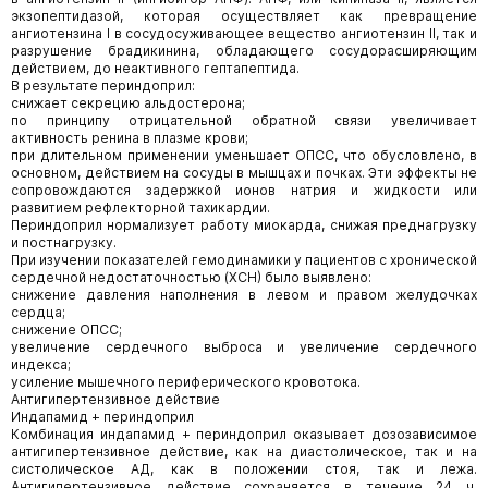
экзопептидазой, которая осуществляет как превращение
ангиотензина I в сосудосуживающее вещество ангиотензин II, так и
разрушение брадикинина, обладающего сосудорасширяющим
действием, до неактивного гептапептида.
В результате периндоприл:
снижает секрецию альдостерона;
по принципу отрицательной обратной связи увеличивает
активность ренина в плазме крови;
при длительном применении уменьшает ОПСС, что обусловлено, в
основном, действием на сосуды в мышцах и почках. Эти эффекты не
сопровождаются задержкой ионов натрия и жидкости или
развитием рефлекторной тахикардии.
Периндоприл нормализует работу миокарда, снижая преднагрузку
и постнагрузку.
При изучении показателей гемодинамики у пациентов с хронической
сердечной недостаточностью (ХСН) было выявлено:
снижение давления наполнения в левом и правом желудочках
сердца;
снижение ОПСС;
увеличение сердечного выброса и увеличение сердечного
индекса;
усиление мышечного периферического кровотока.
Антигипертензивное действие
Индапамид + периндоприл
Комбинация индапамид + периндоприл оказывает дозозависимое
антигипертензивное действие, как на диастолическое, так и на
систолическое АД, как в положении стоя, так и лежа.
Антигипертензивное действие сохраняется в течение 24 ч.