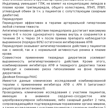
Индапамид уменьшает ГЛЖ, не влияет на концентрацию липидов в
плазме крови: триглицеридов, общего холестерина, ЛПНП, ЛПВП;
углеводный обмен (в т.ч. у пациентов с сопутствующим сахарным
диабетом).
Периндоприл
Периндоприл эффективен в терапии артериальной гипертензии
любой степени тяжести.
Антигипертензивное действие периндоприла достигает максимума
через 4-6 ч после однократного приема внутрь и сохраняется в
течение 24 ч. Через 24 ч после приема препарата наблюдается
выраженное (порядка 80%) остаточное ингибирование АПФ.
Периндоприл оказывает антигипертензивное действие у пациентов
как с низкой, так и с нормальной активностью ренина в плазме
крови.
Совместное применение тиазидных диуретиков усиливает
выраженность антигипертензивного действия. Кроме этого,
комбинирование ингибитора АПФ и тиазидного диуретика также
приводит к снижению риска гипокалиемии на фоне приема
диуретиков.
Двойная блокада РААС
Имеются данные клинических исследований комбинированной
терапии с применением ингибитора АПФ с АРА II (антагонист
рецепторов ангиотензина II).
Проводились клинические исследования с участием пациентов,
имеющих в анамнезе сердечно-сосудистое или
цереброваскулярное заболевание, либо сахарный диабет 2 типа,
сопровождающийся подтвержденным поражением органа-мишени,
а также исследования с участием пациентов с сахарным диабетом 2