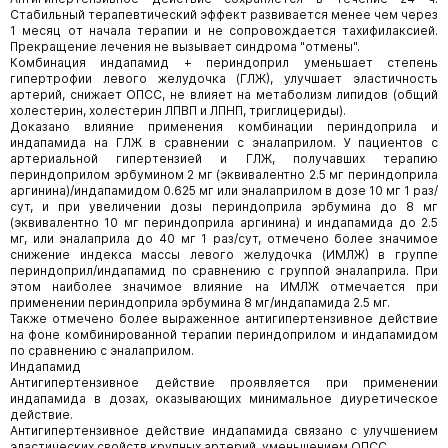
Стабильный терапевтический эффект развивается менее чем через
1 месяц от начала терапии и не сопровождается тахифилаксией.
Прекращение лечения не вызывает синдрома "отмены".
Комбинация индапамид + периндоприл уменьшает степень
гипертрофии левого желудочка (ГЛЖ), улучшает эластичность
артерий, снижает ОПСС, не влияет на метаболизм липидов (общий
холестерин, холестерин ЛПВП и ЛПНП, триглицериды).
Доказано влияние применения комбинации периндоприла и
индапамида на ГЛЖ в сравнении с эналаприлом. У пациентов с
артериальной гипертензией и ГЛЖ, получавших терапию
периндоприлом эрбумином 2 мг (эквивалентно 2.5 мг периндоприла
аргинина)/индапамидом 0.625 мг или эналаприлом в дозе 10 мг 1 раз/
сут, и при увеличении дозы периндоприла эрбумина до 8 мг
(эквивалентно 10 мг периндоприла аргинина) и индапамида до 2.5
мг, или эналаприла до 40 мг 1 раз/сут, отмечено более значимое
снижение индекса массы левого желудочка (ИМЛЖ) в группе
периндоприл/индапамид по сравнению с группой эналаприла. При
этом наиболее значимое влияние на ИМЛЖ отмечается при
применении периндоприла эрбумина 8 мг/индапамида 2.5 мг.
Также отмечено более выраженное антигипертензивное действие
на фоне комбинированной терапии периндоприлом и индапамидом
по сравнению с эналаприлом.
Индапамид
Антигипертензивное действие проявляется при применении
индапамида в дозах, оказывающих минимальное диуретическое
действие.
Антигипертензивное действие индапамида связано с улучшением
эластических свойств крупных артерий, уменьшением ОПСС.