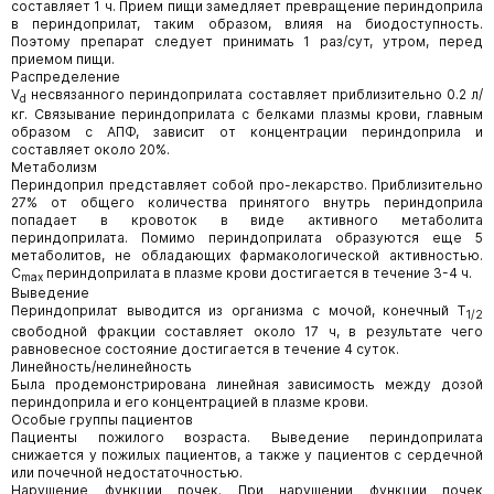
составляет 1 ч. Прием пищи замедляет превращение периндоприла
в периндоприлат, таким образом, влияя на биодоступность.
Поэтому препарат следует принимать 1 раз/сут, утром, перед
приемом пищи.
Распределение
V
несвязанного периндоприлата составляет приблизительно 0.2 л/
d
кг. Связывание периндоприлата с белками плазмы крови, главным
образом с АПФ, зависит от концентрации периндоприла и
составляет около 20%.
Метаболизм
Периндоприл представляет собой про-лекарство. Приблизительно
27% от общего количества принятого внутрь периндоприла
попадает в кровоток в виде активного метаболита
периндоприлата. Помимо периндоприлата образуются еще 5
метаболитов, не обладающих фармакологической активностью.
C
периндоприлата в плазме крови достигается в течение 3-4 ч.
max
Выведение
Периндоприлат выводится из организма с мочой, конечный Т
1/2
свободной фракции составляет около 17 ч, в результате чего
равновесное состояние достигается в течение 4 суток.
Линейность/нелинейность
Была продемонстрирована линейная зависимость между дозой
периндоприла и его концентрацией в плазме крови.
Особые группы пациентов
Пациенты пожилого возраста. Выведение периндоприлата
снижается у пожилых пациентов, а также у пациентов с сердечной
или почечной недостаточностью.
Нарушение функции почек. При нарушении функции почек