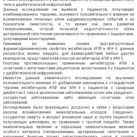
типа и диабетической нефропатией.
Данные исследования не выявили у пациентов, получавших
комбинированную терапию, значимого положительного влияния на
возникновение почечных и/или кардиоваскулярных событий и на
показатели смертности, в то время как риск развития
гиперкалиемии, острой почечной недостаточности и/или
артериальной гипотензии увеличивался по сравнению с пациентами,
получавшими монотерапию.
Принимая во внимание схожие внутригрупповые
фармакодинамические свойства ингибиторов АПФ и АРА II, данные
результаты можно ожидать для взаимодействия любых других
препаратов, представителей классов ингибиторов АПФ и АРА II.
Поэтому противопоказано применение ингибиторов АПФ в
сочетании с антагонистами рецепторов ангиотензина II у пациентов
с диабетической нефропатией.
Имеются данные клинического исследования по изучению
положительного влияния от добавления алискирена к стандартной
терапии ингибитором АПФ или АРА II у пациентов с сахарным
диабетом 2 типа и хроническим заболеванием почек или сердечно-
сосудистым заболеванием, либо имеющих сочетание этих
заболеваний.
Исследование было прекращено досрочно в связи с возросшим
риском возникновения нежелательных исходов. Сердечно-
сосудистая смерть и инсульт возникали чаще в группе пациентов,
получающих алискирен, по сравнению с группой плацебо. Также
нежелательные явления и серьезные нежелательные явления
особого интереса (гиперкалиемия, артериальная гипотензия и
нарушения функции почек) регистрировались чаще в группе