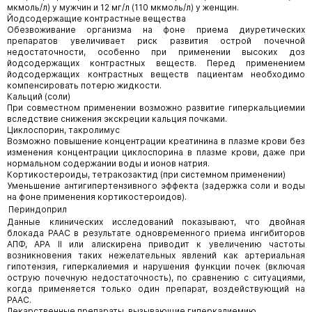
мкмоль/л) у мужчин и 12 мг/л (110 мкмоль/л) у женщин.
Йодсодержащие контрастные вещества
Обезвоживание организма на фоне приема диуретических
препаратов увеличивает риск развития острой почечной
недостаточности, особенно при применении высоких доз
йодсодержащих контрастных веществ. Перед применением
йодсодержащих контрастных веществ пациентам необходимо
компенсировать потерю жидкости.
Кальций (соли)
При совместном применении возможно развитие гиперкальциемии
вследствие снижения экскреции кальция почками.
Циклоспорин, такролимус
Возможно повышение концентрации креатинина в плазме крови без
изменения концентрации циклоспорина в плазме крови, даже при
нормальном содержании воды и ионов натрия.
Кортикостероиды, тетракозактид (при системном применении)
Уменьшение антигипертензивного эффекта (задержка соли и воды
на фоне применения кортикостероидов).
Периндоприл
Данные клинических исследований показывают, что двойная
блокада РААС в результате одновременного приема ингибиторов
АПФ, АРА II или алискирена приводит к увеличению частоты
возникновения таких нежелательных явлений как артериальная
гипотензия, гиперкалиемия и нарушения функции почек (включая
острую почечную недостаточность), по сравнению с ситуациями,
когда применяется только один препарат, воздействующий на
РААС.
Лекарственные препараты, вызывающие гиперкалиемию