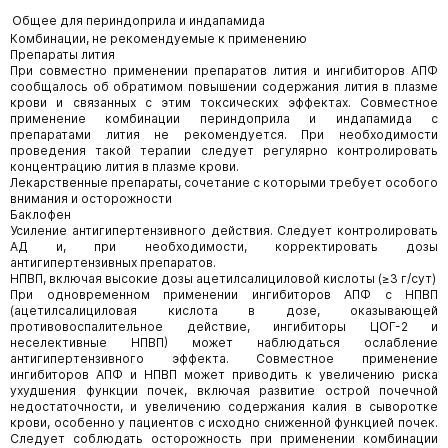
Общее для периндоприла и индапамида
Комбинации, не рекомендуемые к применению
Препараты лития
При совместно применении препаратов лития и ингибиторов АПФ
сообщалось об обратимом повышении содержания лития в плазме
крови и связанных с этим токсических эффектах. Совместное
применение комбинации периндоприла и индапамида с
препаратами лития не рекомендуется. При необходимости
проведения такой терапии следует регулярно контролировать
концентрацию лития в плазме крови.
Лекарственные препараты, сочетание с которыми требует особого
внимания и осторожности
Баклофен
Усиление антигипертензивного действия. Следует контролировать
АД и, при необходимости, корректировать дозы
антигипертензивных препаратов.
НПВП, включая высокие дозы ацетилсалициловой кислоты (≥3 г/сут)
При одновременном применении ингибиторов АПФ с НПВП
(ацетилсалициловая кислота в дозе, оказывающей
противовоспалительное действие, ингибиторы ЦОГ-2 и
неселективные НПВП) может наблюдаться ослабление
антигипертензивного эффекта. Совместное применение
ингибиторов АПФ и НПВП может приводить к увеличению риска
ухудшения функции почек, включая развитие острой почечной
недостаточности, и увеличению содержания калия в сыворотке
крови, особенно у пациентов с исходно сниженной функцией почек.
Следует соблюдать осторожность при применении комбинации