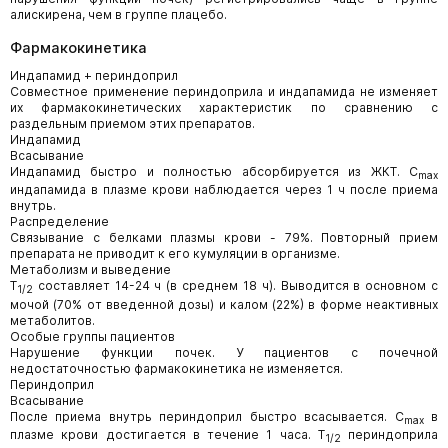
алискирена, чем в группе плацебо.
Фармакокинетика
Индапамид + периндоприл
Совместное применение периндоприла и индапамида не изменяет
их фармакокинетических характеристик по сравнению с
раздельным приемом этих препаратов.
Индапамид
Всасывание
Индапамид быстро и полностью абсорбируется из ЖКТ. C
max
индапамида в плазме крови наблюдается через 1 ч после приема
внутрь.
Распределение
Связывание с белками плазмы крови - 79%. Повторный прием
препарата не приводит к его кумуляции в организме.
Метаболизм и выведение
Т
составляет 14-24 ч (в среднем 18 ч). Выводится в основном с
1/2
мочой (70% от введенной дозы) и калом (22%) в форме неактивных
метаболитов.
Особые группы пациентов
Нарушение функции почек. У пациентов с почечной
недостаточностью фармакокинетика не изменяется.
Периндоприл
Всасывание
После приема внутрь периндоприл быстро всасывается. C
в
max
плазме крови достигается в течение 1 часа. Т
периндоприла
1/2