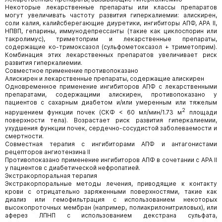
Некоторые лекарственные препараты или классы препаратов
могут увеличивать частоту развития гиперкалиемии: алискирен,
соли калия, калийсберегающие диуретики, ингибиторы АПФ, АРА II,
НПВП, гепарины, иммунодепрессанты (такие как циклоспорин или
такролимус), триметоприм и лекарственные препараты,
содержащие ко-тримоксазол (сульфометоксазол + триметоприм).
Комбинация этих лекарственных препаратов увеличивает риск
развития гиперкалиемии.
Совместное применение противопоказано
Алискирен и лекарственные препараты, содержащие алискирен
Одновременное применение ингибиторов АПФ с лекарственными
препаратами, содержащими алискирен, противопоказано у
пациентов с сахарным диабетом и/или умеренным или тяжелым
2
нарушением функции почек (СКФ < 60 мл/мин/1.73 м
площади
поверхности тела). Возрастает риск развития гиперкалиемии,
ухудшения функции почек, сердечно-сосудистой заболеваемости и
смертности.
Совместная терапия с ингибиторами АПФ и антагонистами
рецепторов ангиотензина II
Противопоказано применение ингибиторов АПФ в сочетании с АРА II
у пациентов с диабетической нефропатией.
Экстракорпоральная терапия
Экстракорпоральные методы лечения, приводящие к контакту
крови с отрицательно заряженными поверхностями, такие как
диализ или гемофильтрация с использованием некоторых
высокопроточных мембран (например, полиакрилонитриловых), или
аферез ЛПНП с использованием декстрана сульфата,