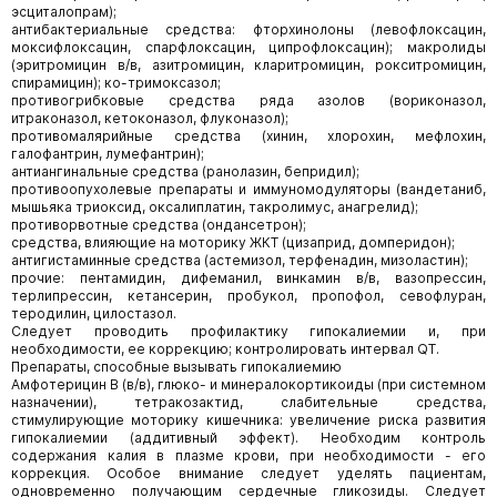
эсциталопрам);
антибактериальные средства: фторхинолоны (левофлоксацин,
моксифлоксацин, спарфлоксацин, ципрофлоксацин); макролиды
(эритромицин в/в, азитромицин, кларитромицин, рокситромицин,
спирамицин); ко-тримоксазол;
противогрибковые средства ряда азолов (вориконазол,
итраконазол, кетоконазол, флуконазол);
противомалярийные средства (хинин, хлорохин, мефлохин,
галофантрин, лумефантрин);
антиангинальные средства (ранолазин, бепридил);
противоопухолевые препараты и иммуномодуляторы (вандетаниб,
мышьяка триоксид, оксалиплатин, такролимус, анагрелид);
противорвотные средства (ондансетрон);
средства, влияющие на моторику ЖКТ (цизаприд, домперидон);
антигистаминные средства (астемизол, терфенадин, мизоластин);
прочие: пентамидин, дифеманил, винкамин в/в, вазопрессин,
терлипрессин, кетансерин, пробукол, пропофол, севофлуран,
теродилин, цилостазол.
Следует проводить профилактику гипокалиемии и, при
необходимости, ее коррекцию; контролировать интервал QT.
Препараты, способные вызывать гипокалиемию
Амфотерицин В (в/в), глюко- и минералокортикоиды (при системном
назначении), тетракозактид, слабительные средства,
стимулирующие моторику кишечника: увеличение риска развития
гипокалиемии (аддитивный эффект). Необходим контроль
содержания калия в плазме крови, при необходимости - его
коррекция. Особое внимание следует уделять пациентам,
одновременно получающим сердечные гликозиды. Следует