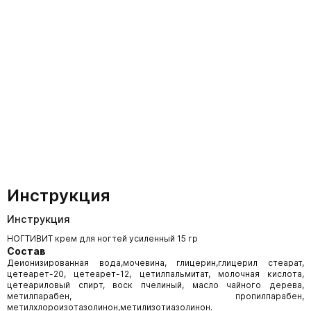
Инструкция
Инструкция
НОГТИВИТ крем для ногтей усиленный 15 гр
Состав
Деионизированная вода,мочевина, глицерин,глицерил стеарат,
цетеарет-20, цетеарет-12, цетилпальмитат, молочная кислота,
цетеариловый спирт, воск пчелиный, масло чайного дерева,
метилпарабен, пропилпарабен,
метилхлороизотазолинон,метилизотиазолинон.