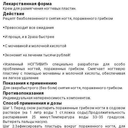
Лекарственная форма
Крем для размягчения ногтевых пластин.
Действие
Рецепт безболезненного снятия ногтя, пораженного грибком
•Превосходит все ожидания
•И проще, и в 2раза быстрее
•С мочевиной и молочной кислотой
•Экономит на лечении тысячи рублей!
«Усиленный НОГТИВИТ» специально разработан для особо
проблемных ногтей, пораженных грибком. Смягчает ногтевую
пластину с помощью мочевины и молочной кислоты, обеспечивая
ее легкое удаление
Показания к применению
Для сверхбыстрого (без боли) снятия ногтя, пораженного грибком.
Противопоказания
Индивидуальная непереносимость компонентов.
Способ применения и дозы
Шаг 1. Перед сном распарить пораженные грибком ногти в содовом
растворе (на 1 литр воды 1 ст.ложка соды).Продолжительность
распаривания 25 минут.Температура воды 33-35 градусов.
Вытереть пальцы насухо.
Шаг 2.Зафиксировать пластырь вокруг пораженного ногтя, для