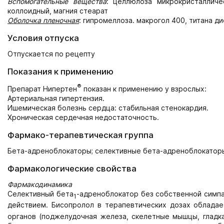
Вспомогательные вещества
: целлюлоза микрокристалличе
коллоидный, магния стеарат
Оболочка пленочная
: гипромеллоза. макрогол 400, титана дио
Условия отпуска
Отпускается по рецепту
Показания к применению
®
Препарат Нипертен
показан к применению у взрослых:
Артериальная гипертензия.
Ишемическая болезнь сердца: стабильная стенокардия.
Хроническая сердечная недостаточность.
Фармако-терапевтическая группа
Бета-адреноблокаторы; селективные бета-адреноблокатор
Фармакологические свойства
Фармакодинамика
Селективный бета
-адреноблокатор без собственной симп
1
действием. Бисопролол в терапевтических дозах облада
органов (поджелудочная железа, скелетные мышцы, гладка