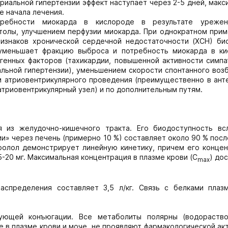
риальной гипертензии эффект наступает через 2-5 дней, мак
е начала лечения.
требности миокарда в кислороде в результате уреже
толы, улучшением перфузии миокарда. При однократном прим
изнаков хронической сердечной недостаточности (ХСН) би
 уменьшает фракцию выброса и потребность миокарда в ки
генных факторов (тахикардии, повышенной активности симпа
льной гипертензии), уменьшением скорости спонтанного воз
м атриовентрикулярного проведения (преимущественно в ант
атриовентрикулярный узел) и по дополнительным путям.
 из желудочно-кишечного тракта. Его биодоступность вс
» через печень (примерно 10 %) составляет около 90 % пос
ролол демонстрирует линейную кинетику, причем его концен
-20 мг. Максимальная концентрация в плазме крови (С
) до
mах
спределения составляет 3,5 л/кг. Связь с белками плаз
дующей конъюгации. Все метаболиты полярны (водораств
в плазме крови и моче, не проявляют фармакологической ак