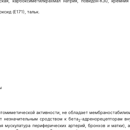
ская, карбоксиметилкрахмал натрия, повидон-К30, кремния
ксид (Е171), тальк.
ы
атомиметической активности, не обладает мембраностабили
ет незначительным сродством к бета
-адренорецепторам вн
2
я мускулатура периферических артерий, бронхов и матки), а