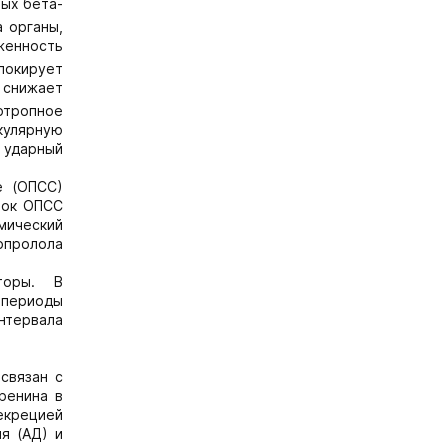
ных бета-
 органы,
женность
локирует
снижает
отропное
кулярную
 ударный
е (ОПСС)
ток ОПСС
мический
сопролола
торы. В
 периоды
интервала
связан с
ренина в
екрецией
я (АД) и