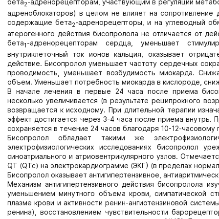
бета
-адренорецепторам, участвующим в регуляции метабо
2
адреноблокаторов) в целом не влияет на сопротивление 
содержащие бета
-адренорецепторы, и на углеводный об
2
атерогенного действия бисопролола не отличается от дей
бета
-адренорецепторам сердца, уменьшает стимули
1
внутриклеточный ток ионов кальция, оказывает отрица
действие. Бисопролол уменьшает частоту сердечных сокра
проводимость, уменьшает возбудимость миокарда. Сниж
объем. Уменьшает потребность миокарда в кислороде, сниж
В начале лечения в первые 24 часа после приема бис
несколько увеличивается (в результате реципрокного воз
возвращается к исходному. При длительной терапии изна
эффект достигается через 3-4 часа после приема внутрь. 
сохраняется в течение 24 часов благодаря 10-12-часовому 
Бисопролол обладает такими же электрофизиологи
электрофизиологических исследованиях бисопролол ур
синоатриального и атриовентрикулярного узлов. Отмечаетс
QT (QTc) на электрокардиограмме (ЭКГ) (в пределах нормал
Бисопролол оказывает антигипертензивное, антиаритмическ
Механизм антигипертензивного действия бисопролола изу
уменьшением минутного объема крови, симпатической ст
плазме крови и активности ренин-ангиотензиновой систем
ренина), восстановлением чувствительности барорецепто