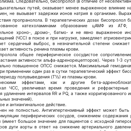
лизма. Следовательно, бисопролол (в отличие от неселектив
дыхательных путей, оказывает менее выраженное влияние на
мен, не вызывает задержки ионов натрия в организме. Выра
ствия пропранолола. В терапевтических дозах бисопролол б
рованное катехоламинами образование цАМФ из АТФ, 
тельное хроно-, дромо-, батмо- и не явно выраженное ин
щений (ЧСС) в покое и при нагрузке, замедляет атриовентри
ает сердечный выброс, в незначительной степени снижает
ает активность ренина плазмы крови.
опролола общее периферическое сосудистое сопротивлени
растания активности альфа-адренорецепторов). Через 1-3 су
чально повышенное ОПСС снижается. Максимальный гемодина
При применении один раз в сутки терапевтический эффект би
периоду полувыведения (Т½) из плазмы крови.
ческими эффектами, как и другие бета-адреноблока
ежал ЧСС, увеличивал время проведения и рефрактерные
я удлинение интервалов RR и PQ, а также корригированного 
ьных значений).
ое и антиангинальное действие.
чен не полностью. Антигипертензивный эффект может быть 
имуляции периферических сосудов, снижением содержания 
ы (имеет большое значение для пациентов с исходной гиперс
ров дуги аорты в ответ на снижение артериального давлени