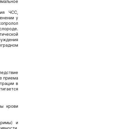
симальное
ния ЧСС,
енении у
сопролол
слороде.
тической
буждения
еградном
ледствие
ле приема
трации в
стигается
мы крови
оримы) и
тивности.