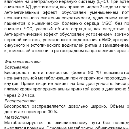
влиянием на центральную нервную систему (ЦНС). При арте
снижение АД достигается, как правило, через 2 недели посл
Антиангинальный эффект обусловлен уменьшением по
незначительного снижения сократимости, удлинением диас
пациентов с ишемической болезнью сердца (ИБС) без пр
снижает ЧСС, ударный объем сердца и, как следствие,
Антиаритмический эффект обусловлен устранением аритмо
нервной системы, увеличенного содержания цАМФ, артериа
синусного и эктопического водителей ритма и замедление
и, в меньшей степени, в ретроградном направлениях через 
Фармакокинетика
Всасывание
Бисопролол почти полностью (более 90 %) всасывается
незначительной метаболизации при «первичном прохождении
внутрь. Прием пищи не влияет на био доступность. Бисоп
плазме крови пропорциональны принятой дозе в диапазоне 5
через 2-3 часа.
Распределение
Бисопролол распределяется довольно широко. Объем ра
достигает примерно 30 %.
Метаболизм
Метаболизируется по окислительному пути без после
выводятся почками. Основные метаболиты, обнаруживаемые 