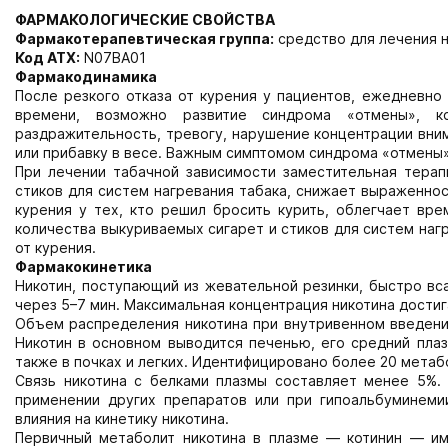
ФАРМАКОЛОГИЧЕСКИЕ СВОЙСТВА
Фармакотерапевтическая группа:
средство для лечения 
Код АТХ:
N07BA01
Фармакодинамика
После резкого отказа от курения у пациентов, ежедневн
времени, возможно развитие синдрома «отмены», к
раздражительность, тревогу, нарушение концентрации вни
или прибавку в весе. Важным симптомом синдрома «отмены»
При лечении табачной зависимости заместительная терап
стиков для систем нагревания табака, снижает выраженно
курения у тех, кто решил бросить курить, облегчает вр
количества выкуриваемых сигарет и стиков для систем нагр
от курения.
Фармакокинетика
Никотин, поступающий из жевательной резинки, быстро вс
через 5–7 мин. Максимальная концентрация никотина достиг
Объем распределения никотина при внутривенном введении
Никотин в основном выводится печенью, его средний плаз
также в почках и легких. Идентифицировано более 20 метаб
Связь никотина с белками плазмы составляет менее 5%.
применении других препаратов или при гипоальбуминеми
влияния на кинетику никотина.
Первичный метаболит никотина в плазме — котинин — им