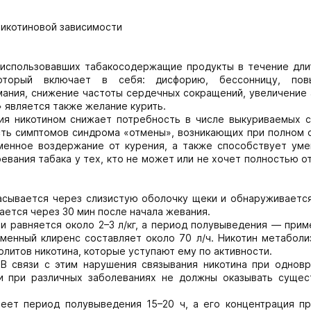
никотиновой зависимости
о использовавших табакосодержащие продукты в течение дли
оторый включает в себя: дисфорию, бессонницу, пов
мания, снижение частоты сердечных сокращений, увеличение 
 является также желание курить.
ия никотином снижает потребность в числе выкуриваемых с
сть симптомов синдрома «отмены», возникающих при полном о
еменное воздержание от курения, а также способствует ум
евания табака у тех, кто не может или не хочет полностью о
асывается через слизистую оболочку щеки и обнаруживается
ается через 30 мин после начала жевания.
 равняется около 2–3 л/кг, а период полувыведения — приме
менный клиренс составляет около 70 л/ч. Никотин метаболи
олитов никотина, которые уступают ему по активности.
 В связи с этим нарушения связывания никотина при однов
и при различных заболеваниях не должны оказывать сущес
еет период полувыведения 15–20 ч, а его концентрация п