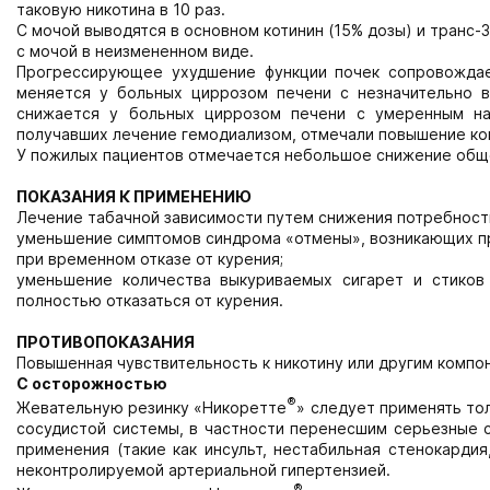
таковую никотина в 10 раз.
С мочой выводятся в основном котинин (15% дозы) и транс-
с мочой в неизмененном виде.
Прогрессирующее ухудшение функции почек сопровождае
меняется у больных циррозом печени с незначительно 
снижается у больных циррозом печени с умеренным на
получавших лечение гемодиализом, отмечали повышение кон
У пожилых пациентов отмечается небольшое снижение общег
ПОКАЗАНИЯ К ПРИМЕНЕНИЮ
Лечение табачной зависимости путем снижения потребности
уменьшение симптомов синдрома «отмены», возникающих при
при временном отказе от курения;
уменьшение количества выкуриваемых сигарет и стиков
полностью отказаться от курения.
ПРОТИВОПОКАЗАНИЯ
Повышенная чувствительность к никотину или другим компо
С осторожностью
®
Жевательную резинку «Никоретте
» следует применять то
сосудистой системы, в частности перенесшим серьезные 
применения (такие как инсульт, нестабильная стенокардия
неконтролируемой артериальной гипертензией.
®