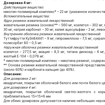
Дозировка 4 мг:
Действующее вещество:
никотин-полимерный комплекс* – 22 мг (указанное количеств
Вспомогательные вещества:
Ядро резинки жевательной лекарственной:
жевательная резинка (основа)** – 560 мг, ксилитол – 302 мг
30 мг, натрия карбонат – 30 мг, калия ацесульфам – 2 мг, лево
Внутренняя оболочка резинки жевательной лекарственной:
Туттифрутти КуЭл84441 – 9 мг, гипромеллоза – 7,5 мг, сукрало
полисорбат 80 – 0,5 мг;
Наружная оболочка резинки жевательной лекарственной:
ксилитол – 277,5 мг, акация – 8,5 мг, титана диоксид – 6 м
желтый Е-104 – 0,078 мг.
* никотин-полимерный комплекс – никотина резинат, содерж
** Основа резинки жевательной лекарственной представляе
(около 60%) и карбоната кальция (до 40%).
Описание:
Для дозировки 2 мг:
квадратная, покрытая оболочкой белого или почти белого 
для дозировки 4 мг:
квадратная, покрытая оболочкой светло-желтого с ко
приблизительно 15×15×6 мм
Для обеих дозировок допускается наличие небольших неро