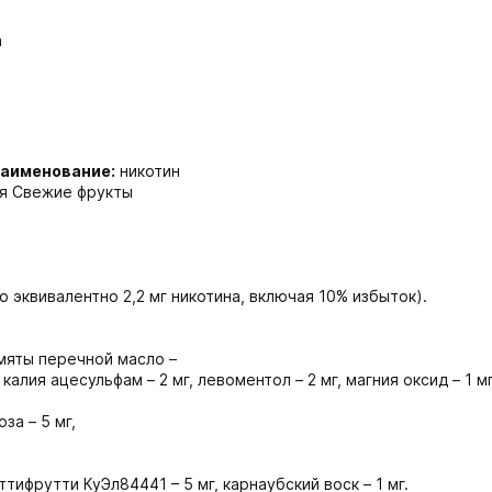
а
наименование:
никотин
ая Свежие фрукты
о эквивалентно 2,2 мг никотина, включая 10% избыток).
 мяты перечной масло –
 калия ацесульфам – 2 мг, левоментол – 2 мг, магния оксид – 1 мг
за – 5 мг,
Туттифрутти КуЭл84441 – 5 мг, карнаубский воск – 1 мг.