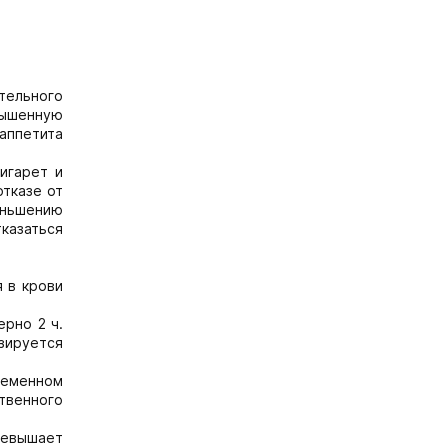
тельного
ышенную
аппетита
игарет и
тказе от
еньшению
тказаться
 в крови
рно 2 ч.
зируется
ременном
твенного
ревышает