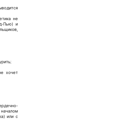
выводится
етика не
д-Пью) и
льщиков,
урить;
не хочет
сердечно-
 началом
ка) или с