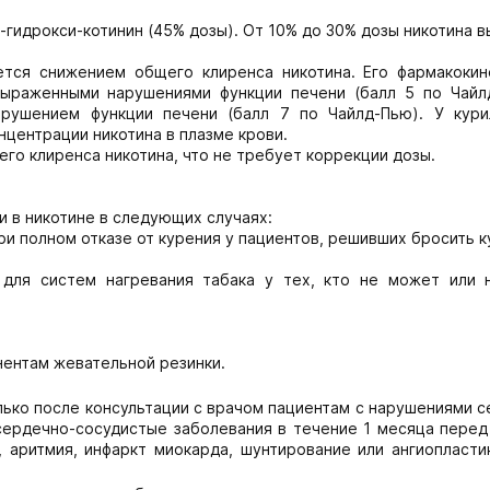
3-гидрокси-котинин (45% дозы). От 10% до 30% дозы никотина 
тся снижением общего клиренса никотина. Его фармакокин
выраженными нарушениями функции печени (балл 5 по Чайл
рушением функции печени (балл 7 по Чайлд-Пью). У кури
центрации никотина в плазме крови.
о клиренса никотина, что не требует коррекции дозы.
 в никотине в следующих случаях:
 полном отказе от курения у пациентов, решивших бросить к
 для систем нагревания табака у тех, кто не может или 
нентам жевательной резинки.
лько после консультации с врачом пациентам с нарушениями 
сердечно-сосудистые заболевания в течение 1 месяца перед
, аритмия, инфаркт миокарда, шунтирование или ангиопласти