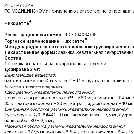
ИНСТРУКЦИЯ
ПО МЕДИЦИНСКОМУ применению лекарственного препарат
®
Никоретте
Регистрационный номер:
ЛРС-004064/09
®
Торговое наименование:
Никоретте
Международное непатентованное или группировочное 
Лекарственная форма:
резинка жевательная лекарственн
Состав:
1 резинка жевательная лекарственная содержит:
Дозировка 2 мг:
Действующее вещество:
никотин-полимерный комплекс* – 11 мг (указанное количеств
Вспомогательные вещества:
Ядро резинки жевательной лекарственной:
жевательная резинка (основа)** – 560 мг, ксилитол – 314 мг,
30 мг, натрия карбонат – 20 мг, натрия гидрокарбонат – 10 мг,
Внутренняя оболочка резинки жевательной лекарственной:
Туттифрутти КуЭл84441 – 9 мг, гипромеллоза – 7,5 мг, сукрало
полисорбат 80 – 0,5 мг;
Наружная оболочка резинки жевательной лекарственной:
ксилитол – 277,5 мг, акация – 8,5 мг, титана диоксид – 6 мг, 