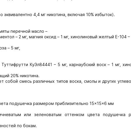
о эквивалентно 4,4 мг никотина, включая 10% избыток).
, мяты перечной масло –
ментол – 2 мг, магния оксид – 1 мг, хинолиновый желтый Е-104 – 
за – 5 мг,
г, Туттифрутти КуЭл84441 – 5 мг, карнаубский воск – 1 мг, хи
ащий 20% никотина.
т собой смесь различных типов воска, смолы и других угле
цвета подушечка размером приблизительно 15×15×6 мм
ричневатым или зеленоватым оттенком цвета подушечка 
вностей по бокам.