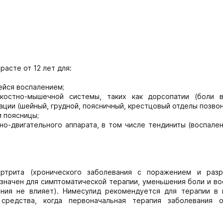
асте от 12 лет для:
ейся воспалением;
костно-мышечной системы, таких как дорсопатии (боли в
ии (шейный, грудной, поясничный, крестцовый отделы позвон
и поясницы;
о-двигательного аппарата, в том числе тендиниты (воспале
артрита (хронического заболевания с поражением и раз
значен для симптоматической терапии, уменьшения боли и во
ания не влияет). Нимесулид рекомендуется для терапии в 
средства, когда первоначальная терапия заболевания о