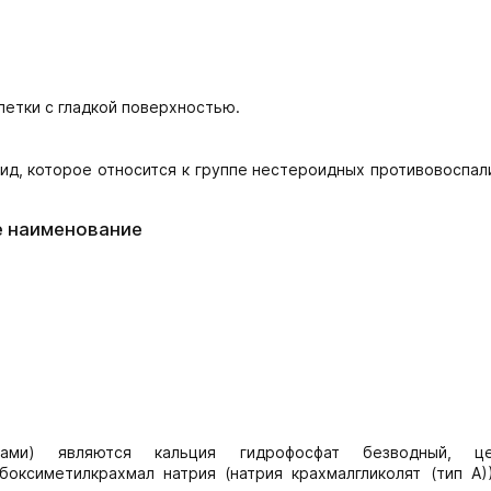
етки с гладкой поверхностью.
д, которое относится к группе нестероидных противовоспал
е наименование
вами) являются кальция гидрофосфат безводный, це
боксиметилкрахмал натрия (натрия крахмалгликолят (тип А)