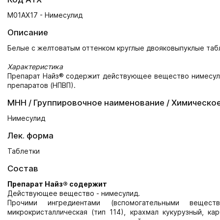
M01AX17 - Нимесулид
Описание
Белые с желтоватым оттенком круглые двояковыпуклые табл
Характеристика
Препарат Найз® содержит действующее вещество нимесули
препаратов (НПВП).
МНН / Группировочное наименование / Химическо
Нимесулид
Лек. форма
Таблетки
Состав
Препарат Найз® содержит
Действующее вещество - нимесулид.
Прочими ингредиентами (вспомогательными вещест
микрокристаллическая (тип 114), крахмал кукурузный, кар