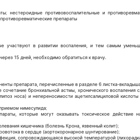
аты; нестероидные противовоспалительные и противоревма
 противоревматические препараты
ые участвуют в развитии воспаления, и тем самым уменьш
через 15 дней, необходимо обратиться к врачу.
оненты препарата, перечисленные в разделе 6 листка-вкладыша
ое сочетание бронхиальной астмы, хронического воспаления 
липоз носа) и непереносимости ацетилсалициловой кислоты 
 приемом нимесулида;
параты, которые могут оказывать токсическое действие н
олевания кишечника (болезнь Крона, язвенный колит);
ровотока в сердце (аортокоронарное шунтирование);
инфекция, сопровождающаяся высокой температурой (лихорадка