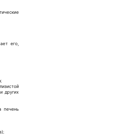
тические
ает его,
;
слизистой
и других
а печень
);