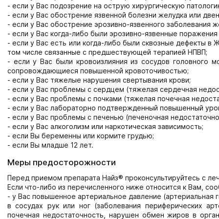
- если у Вас подозрение на острую хирургическую патологи
- если у Вас обострение язвенной болезни желудка или две
- если у Вас обострение эрозивно-язвенного заболевания 
- если у Вас когда-либо были эрозивно-язвенные поражения
- если у Вас есть или когда-либо были сквозные дефекты в
том числе связанные с предшествующей терапией НПВП;
- если у Вас были кровоизлияния из сосудов головного мо
сопровождающиеся повышенной кровоточивостью;
- если у Вас тяжелые нарушения свертывания крови;
- если у Вас проблемы с сердцем (тяжелая сердечная недос
- если у Вас проблемы с почками (тяжелая почечная недос
- если у Вас лабораторно подтвержденный повышенный урове
- если у Вас проблемы с печенью (печеночная недостаточно
- если у Вас алкоголизм или наркотическая зависимость;
- если Вы беременны или кормите грудью;
- если Вы младше 12 лет.
Меры предосторожности
Перед приемом препарата Найз® проконсультируйтесь с ле
Если что-либо из перечисленного ниже относится к Вам, со
- у Вас повышенное артериальное давление (артериальная 
в сосудах рук или ног (заболевания периферических арт
почечная недостаточность, нарушен обмен жиров в орган