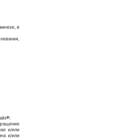
амнезе, в
олевания,
айз®:
обращение
ая и/или
на и/или