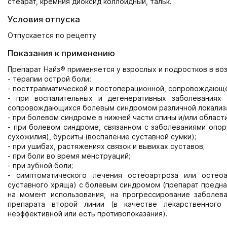
стеарат, кремния диоксид коллоидный, тальк.
Условия отпуска
Отпускается по рецепту
Показания к применению
Препарат Найз® применяется у взрослых и подростков в возр
- терапии острой боли:
- посттравматической и постоперационной, сопровождающ
- при воспалительных и дегенеративных заболеваниях 
сопровождающихся болевым синдромом различной локализац
- при болевом синдроме в нижней части спины и/или област
- при болевом синдроме, связанном с заболеваниями опорн
сухожилия), бурситы (воспаление суставной сумки);
- при ушибах, растяжениях связок и вывихах суставов;
- при боли во время менструаций;
- при зубной боли;
- симптоматического лечения остеоартроза или остео
суставного хряща) с болевым синдромом (препарат предна
на момент использования, на прогрессирование заболев
препарата второй линии (в качестве лекарственного 
неэффективной или есть противопоказания).