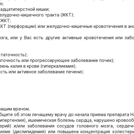
ю;
надцатиперстной кишки;
желудочно-кишечного тракта (ЖКТ);
 ЖКТ;
 ЖКТ (перфорации) или желудочно-кишечные кровотечения в ан
зга, или у Вас есть другие активные кровотечения или заб
таточность);
таточность или прогрессирующее заболевание почек);
нь калия в крови (гиперкалиемия);
сть или активное заболевание печени);
чащим врачом.
общите об этом лечащему врачу до начала приема препарата Н
гипертензия), ишемическая болезнь сердца, нарушено крово
ерий) и/или заболевания сосудов головного мозга, сердечн
изме (дислипидемия) или повышена концентрация холестери