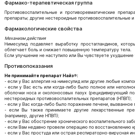
Фармако-терапевтическая группа
Противовоспалительные и противоревматические препар
препараты; другие нестероидные противовоспалительные и
Фармакологические свойства
Механизм действия
Нимесулид подавляет выработку простагландинов, котор
облегчает боль и снижает повышенную температуру тела.
Если улучшение не наступило или Вы чувствуете ухудшение 
Противопоказания
Не принимайте препарат Найз®:
- если у Вас аллергия на нимесулид или другие любые комп
- если у Вас есть или когда-либо было полное или неполн
оболочки носа и околоносовых пазух (рецидивирующий по
нестероидных противовоспалительных препаратов (НПВП);
- если у Вас когда-либо было поражение печени, вызванное
- если Вы также принимаете другие лекарственные пре
(например, другие НПВП);
- если у Вас обострение хронического воспалительного заб
- если Вам недавно провели операцию по восстановлению к
- если у Вас простуда или острая респираторно-вирусная 