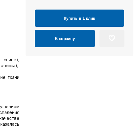
Купить в 1 клик
В корзину
 спине),
очника);
ние ткани
рушением
спаления
качестве
казалась