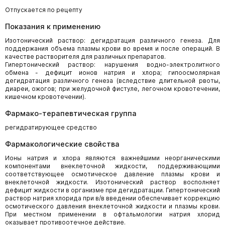
Отпускается по рецепту
Показания к применению
Изотонический раствор: дегидратация различного генеза. Для
поддержания объема плазмы крови во время и после операций. В
качестве растворителя для различных препаратов.
Гипертонический раствор: нарушения водно-электролитного
обмена - дефицит ионов натрия и хлора; гипоосмолярная
дегидратация различного генеза (вследствие длительной рвоты,
диареи, ожогов; при желудочной фистуле, легочном кровотечении,
кишечном кровотечении).
Фармако-терапевтическая группа
регидратирующее средство
Фармакологические свойства
Ионы натрия и хлора являются важнейшими неорганическими
компонентами внеклеточной жидкости, поддерживающими
соответствующее осмотическое давление плазмы крови и
внеклеточной жидкости. Изотонический раствор восполняет
дефицит жидкости в организме при дегидратации. Гипертонический
раствор натрия хлорида при в/в введении обеспечивает коррекцию
осмотического давления внеклеточной жидкости и плазмы крови.
При местном применении в офтальмологии натрия хлорид
оказывает противоотечное действие.