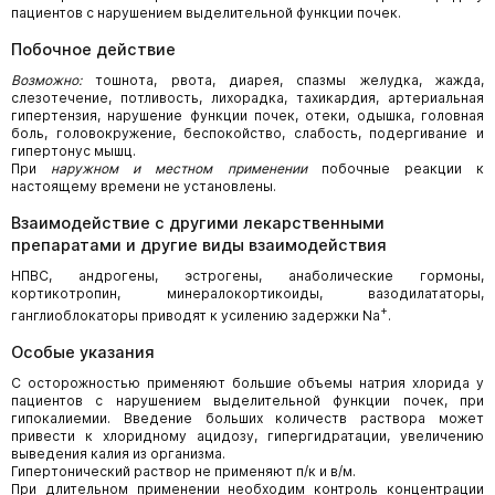
пациентов с нарушением выделительной функции почек.
Побочное действие
Возможно:
тошнота, рвота, диарея, спазмы желудка, жажда,
слезотечение, потливость, лихорадка, тахикардия, артериальная
гипертензия, нарушение функции почек, отеки, одышка, головная
боль, головокружение, беспокойство, слабость, подергивание и
гипертонус мышц.
При
наружном и местном применении
побочные реакции к
настоящему времени не установлены.
Взаимодействие с другими лекарственными
препаратами и другие виды взаимодействия
НПВС, андрогены, эстрогены, анаболические гормоны,
кортикотропин, минералокортикоиды, вазодилататоры,
+
ганглиоблокаторы приводят к усилению задержки Na
.
Особые указания
С осторожностью применяют большие объемы натрия хлорида у
пациентов с нарушением выделительной функции почек, при
гипокалиемии. Введение больших количеств раствора может
привести к хлоридному ацидозу, гипергидратации, увеличению
выведения калия из организма.
Гипертонический раствор не применяют п/к и в/м.
При длительном применении необходим контроль концентрации